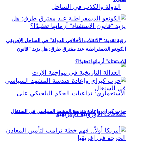
رؤية نقدية: “الانقلاب الأخلاقي للدولة” في الساحل الإفريقي
الكونغو الديمقراطية عند مفترق طرق: هل يزيد “قانون
الاستفتاء” أزماتها تعقيدًا؟
حزب كيراي وإعادة هندسة المشهد السياسي في السنغال