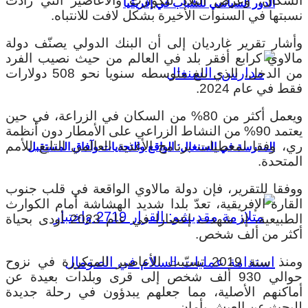
السكان، وعرّض البلاد للكوارث والأعاصير التي زادت
الدور السياسي للشباب في إفريقيا
نسبتها في السنوات الأخيرة بشكل لافت للانتباه.
وأشار تقرير غارديان إلى أن البنك الدولي يصنّف دولة
مالاوي كرابع أفقر بلد في العالم من حيث نصيب الفرد
من الدخل، الذي بلغ متوسطه سنويا نحو 508 دولارات
فقط في عام 2024.
ويعمل أكثر من 80% من السكان في الزراعة، في حين
يعتمد 90% من النشاط الزراعي على الأمطار دون أنظمة
ري، وفقا لمعطيات برنامج الأغذية العالمي التابع للأمم
المدرسة في السنغال: الواقع والتحديات وآفاق المستقبل
المتحدة.
ووفقا للتقرير، فإن دولة مالاوي الواقعة في قلب جنوب
القارة الإفريقية، تعدّ بلدا شديد الهشاشة أمام الكوارث
الطبيعية، إذ شهدت إعصارا في عام 2023 أودى بحياة
أكثر من ألف شخص.
ومنذ سنة 2019 تسبّبت الأعاصير المتكررة في نزوح
حوالي 930 ألف شخص إلى قرى وبلدات بعيدة عن
أماكنهم الأصلية، مما جعلهم يبدؤون في رحلة جديدة
للبحث عن العيش بأمان.