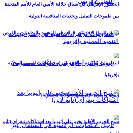
الحضور الإفريقي في سباق خلافة الأمين العام للأمم المتحدة
بين طموحات التمثيل وتحديات المنافسة الدولية
تهريب النمل الإفريقي: قراءة في المشهد والتداعيات والفرص
التعاونيات كركيزة أساسية في إستراتيجيات التنمية المحلية
بإفريقيا
إثيوبيا والقرن الإفريقي: تحوُّلات محسوبة؟
شبح الحرب الأهلية يخيم على إثيوبيا بعد اشتباكات تيغراي (تايم