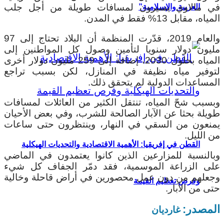
في مالاوي يسيرون لمسافات طويلة من أجل جلب
العربية والإسلامية”
المياه، مقابل 13% فقط في المدن.
والعام 2019، قدّرت المنظمة أن البلاد تحتاج إلى 97
مليون دولار سنويا لتأمين وصول كل المواطنين إلى
المياه بحلول 2030، إضافة إلى 259 مليون دولار أخرى
لتوفير مياه نظيفة في المنازل، لكن بسبب تراجع
المساعدات الدولية لم يتحقق ذلك.
وبسبب شحّ المياه، تنتقل الكثير من العائلات لمسافات
طويلة بحثا عن الآبار الصالحة للشرب، وفي بعض الأحيان
يمنعون من السقي في النهار، وينتظرون حتى ساعات
من الليل.
القطن في إفريقيا: الأهمية الاقتصادية والتحديات الهيكلية
وبالنسبة للمزارعين الذين كانوا يعتمدون في الماضي
على الزراعة الموسمية، فقد دمّر الجفاف كل شيء
وجعلهم من دون عمل محصورين في أراض قاحلة وخالية
وفرص تعظيم القيمة
حتى من الآبار.
المصدر:
غارديان