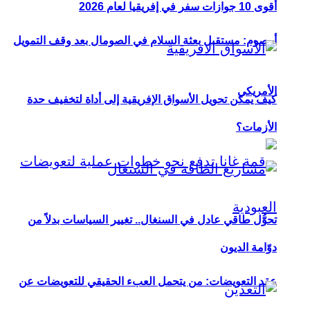
أقوى 10 جوازات سفر في إفريقيا لعام 2026
أوصوم: مستقبل بعثة السلام في الصومال بعد وقف التمويل
الأمريكي
كيف يمكن تحويل الأسواق الإفريقية إلى أداة لتخفيف حدة
الأزمات؟
تحوُّل طاقي عادل في السنغال.. تغيير السياسات بدلاً من
دوّامة الديون
عقد التعويضات: من يتحمل العبء الحقيقي للتعويضات عن