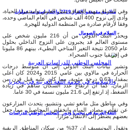
وفي السياق، يهدد الجفاف سبل العيش واستمرار الحياة،
متلازمة مقديشو: القرار 2719 واختبار استدامة عمليات
وأدى إلى نزوح 400 ألف شخص في العام الماضي وحده،
وفقا لأرقام صادرة من المنظمة الدولية للهجرة.
السلام في الصومال
ويحذّر البنك الدولي من أن 216 مليون شخص على
مستوى العالم قد يجبرون على النزوح الداخلي بحلول
عام 2050 نتيجة التغير المناخي البطيء، بينهم 86 مليونا
في إفريقيا جنوب الصحراء.
وتشير بيانات البنك الدولي إلى أن متوسط درجات
الحرارة في مالاوي بين عامي 2015 و2024 كان أعلى
بمقدار 0.63 درجة مئوية، مما كان عليه قبل قرن من
الزمان، كما أن ارتفاع عدد السكان ساهم في زيادة
الضغط، إذ ارتفع إلى 21.6 مليون نسمة في 30 عاما.
وفي مناطق مثل مانغو تشي ونتشيو، يتحدث المزارعون
عن تقلّص مصادر المياه وانخفاض المحاصيل، مما جعل
اللغة العربية في نيجيريا ودور “المجلس الوطني للدراسات
بعضهم يضطر إلى الانتقال مرارا.
وتقول اليونيسيف إن 37% من سكان المناطق الريفية