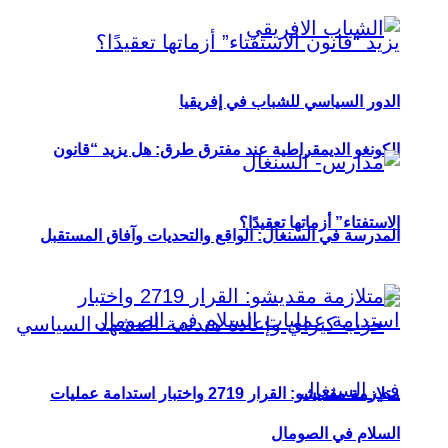
الدور السياسي للشباب في إفريقيا
الكونغو الديمقراطية عند مفترق طرق: هل يزيد “قانون
الاستفتاء” أزماتها تعقيدًا؟
المدرسة في السنغال: الواقع والتحديات وآفاق المستقبل
متلازمة مقديشو: القرار 2719 واختبار استدامة عمليات
السلام في الصومال