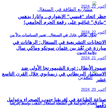
أكتوبر 22, 2024
حظر اتحاد “فيسي” الإيفواري.. واتارا يدهس
“بيادق” غباغبو على رقعة الحرم الجامعي!
أكتوبر 22, 2024
تحوُّل طاقي عادل في السنغال.. تغيير السياسات بدلاً من
الانتخابات التشريعية في السنغال: الرهانات في
مبارزة عن بُعْد بين عثمان سونكو وماكي سال
دوّامة الديون
أكتوبر 21, 2024
صمود الأبطال: ثورة الشيمورنجا الأولى ضد
الاستعمار البريطاني في زيمبابوي خلال القرن التاسع
عشر
أكتوبر 20, 2024
صناعة الطباعة في إفريقيا جنوب الصحراء وعوامل
انعدام الحوكمة في أنشطة استغلال الذهب بوسط إفريقيا
دَفْعها