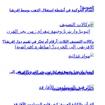
العبودية؟
انعدام الحوكمة في أنشطة استغلال الذهب بوسط إفريقيا
وكالات التصنيف الثلاث: أرقام أم تحيّز في تقييم دول إفريقيا؟
إثيوبيا وإريتريا وجبهة تيغراي: من يجر القرن الإفريقي إلى
لماذا تمثل السيادة الغذائية أولوية مصيرية لإفريقيا؟
الحرب؟ (مناظرة افتراضية)
القرآن والكتابة العربية: كيف قاوم المسلمون الأفارقة