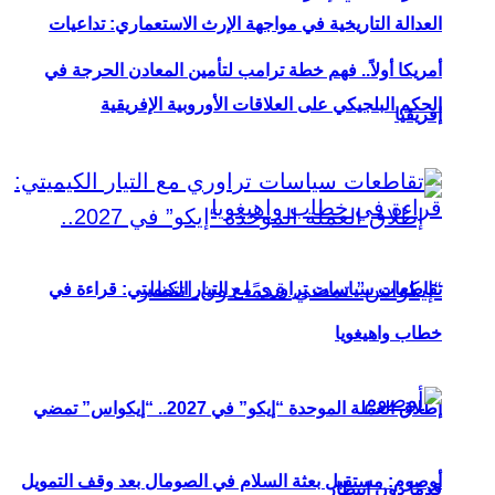
العدالة التاريخية في مواجهة الإرث الاستعماري: تداعيات
أمريكا أولاً.. فهم خطة ترامب لتأمين المعادن الحرجة في
الحكم البلجيكي على العلاقات الأوروبية الإفريقية
إفريقيا
تقاطعات سياسات تراوري مع التيار الكيميتي: قراءة في
خطاب واهيغويا
إطلاق العملة الموحدة “إيكو” في 2027.. “إيكواس” تمضي
أوصوم: مستقبل بعثة السلام في الصومال بعد وقف التمويل
قدمًا دون انتظار