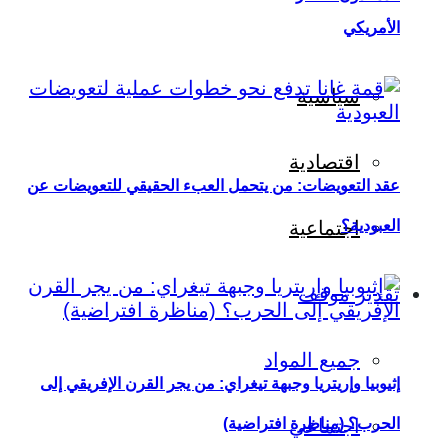
الأمريكي
سياسية
اقتصادية
عقد التعويضات: من يتحمل العبء الحقيقي للتعويضات عن
العبودية؟
اجتماعية
تقدير موقف
جميع المواد
إثيوبيا وإريتريا وجبهة تيغراي: من يجر القرن الإفريقي إلى
اجتماعي
الحرب؟ (مناظرة افتراضية)