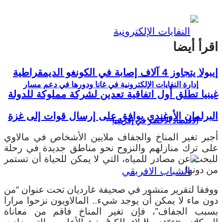
اقرأ أيضا
إيبولا يتجاوز 4 آلاف إصابة في الكونغو الديمقراطية
إدارة النفايات الإلكترونية في غانا ودورها في دعم مسار
غينيا تطلق أول اتفاقية تعدين لشركة مملوكة للدولة
البرلمان الأوغندي يوافق على إرسال قوات إلى غزة
الاقتصاد الأخضر في إفريقيا
أجبر تغير المناخ والجفاف ملايين الأشخاص في مالاوي
على ترك منازلهم والنزوح نحو مناطق جديدة في رحلة
للبحث عن مصادر للمياه، التي لا يمكن للحياة أن تستمر
من دونها.
ووفقا لتقرير منشور في صحيفة غارديان تحت عنوان “من
دون ماء لا يمكن أن يوجد شيء.. المالاويون نزحوا مرارا
بسبب الجفاف”، فإن تغير المناخ فاقم من معاناة