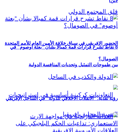
لاين)
الحضور الإفريقي في سباق خلافة الأمين العام للأمم المتحدة
8 نقاط تشرح قرارات قمة كمبالا بشأن “بعثة أوصوم” في
الصومال؟
بين طموحات التمثيل وتحديات المنافسة الدولية
رؤية نقدية: “الانقلاب الأخلاقي للدولة” في الساحل الإفريقي