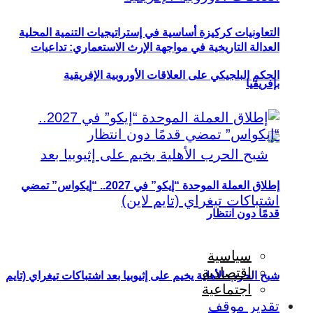
التعاونيات كركيزة أساسية في إستراتيجيات التنمية المحلية
العدالة التاريخية في مواجهة الإرث الاستعماري: تداعيات
الحكم البلجيكي على العلاقات الأوروبية الإفريقية
بإفريقيا
إطلاق العملة الموحدة “إيكو” في 2027.. “إيكواس” تمضي
قدمًا دون انتظار
سياسية
اقتصادية
شبح الحرب الأهلية يخيم على إثيوبيا بعد اشتباكات تيغراي (تايم
اجتماعية
تقدير موقف