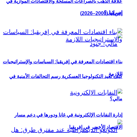
علاقة الذهب بالصراعات المسلحة والاقتصادات الموازية في
إسرائيل؟
إفريقيا (2000–2026)
بناء اقتصادات المعرفة في إفريقيا: السياسات والإستراتيجيات
اللازمة
كيف تعيد التكنولوجيا العسكرية رسم التحالفات الأمنية في
مالي؟
إدارة النفايات الإلكترونية في غانا ودورها في دعم مسار
الاقتصاد الأخضر في إفريقيا