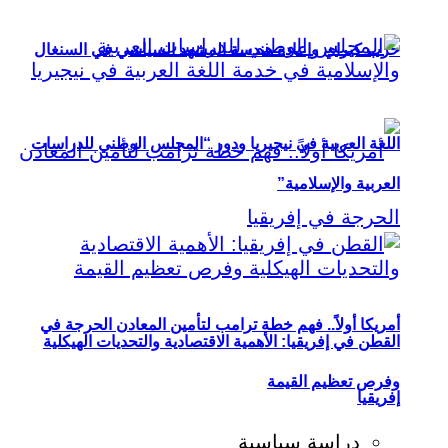
حزب كيراي وإعادة هندسة المشهد السياسي في السنغال
اللغة العربية في نيجيريا ودور “المجلس الوطني للدراسات
العربية والإسلامية”
أمريكا أولاً.. فهم خطة ترامب لتأمين المعادن الحرجة في
القطن في إفريقيا: الأهمية الاقتصادية والتحديات الهيكلية
وفرص تعظيم القيمة
إفريقيا
دراسة سياسية