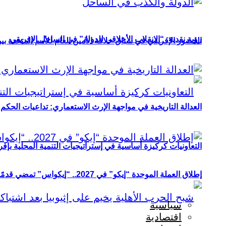
رؤية نقدية: “الانقلاب الأخلاقي للدولة” في الساحل الإفريقي
الحضور الإفريقي في سباق خلافة الأمين العام للأمم المتحدة ب
العدالة التاريخية في مواجهة الإرث الاستعماري: تداعيات الحكم ا
التعاونيات كركيزة أساسية في إستراتيجيات التنمية المحلية بإفري
إطلاق العملة الموحدة “إيكو” في 2027.. “إيكواس” تمضي قدمًا دون انتظار
سياسية
اقتصادية