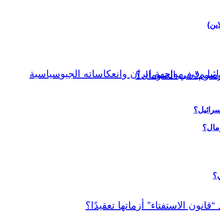
اين)
سرائيل؟
ي؟