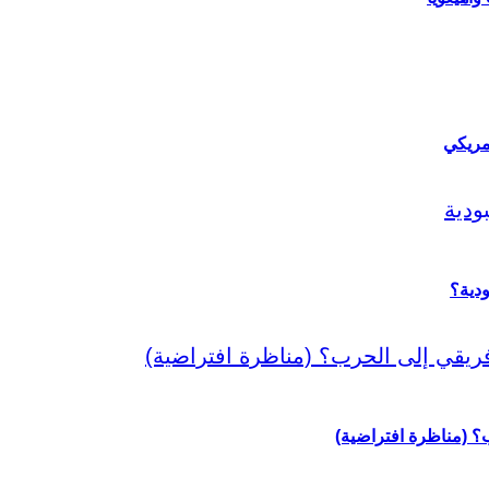
مريكي
دية؟
رب؟ (مناظرة افتراضية)