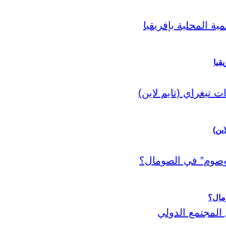
قيا
اين)