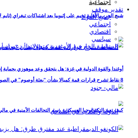
اجتماعية
تقدير موقف
شبح الحرب الأهلية يخيم على إثيوبيا بعد اشتباكات تيغراي (تايم ل
جميع المواد
اجتماعي
اقتصادي
سياسي
أوغندا والقوة الدولية في غزة: هل يتحقق وعد موهوزي بحماية إ
8 نقاط تشرح قرارات قمة كمبالا بشأن “بعثة أوصوم” في الصومال؟
كيف تعيد التكنولوجيا العسكرية رسم التحالفات الأمنية في مال