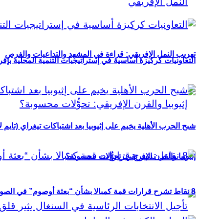
تهريب النمل الإفريقي: قراءة في المشهد والتداعيات والفرص
التعاونيات كركيزة أساسية في إستراتيجيات التنمية المحلية بإفري
شبح الحرب الأهلية يخيم على إثيوبيا بعد اشتباكات تيغراي (تايم ل
إثيوبيا والقرن الإفريقي: تحوُّلات محسوبة؟
8 نقاط تشرح قرارات قمة كمبالا بشأن “بعثة أوصوم” في الصومال؟