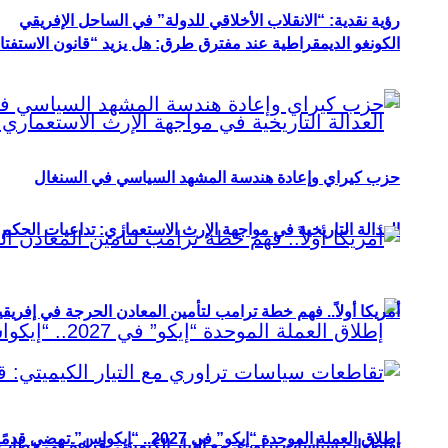
رؤية نقدية: “الانقلاب الأخلاقي للدولة” في الساحل الإفريقي
الكونغو الديمقراطية عند مفترق طرق: هل يزيد “قانون الاستفتاء” 
حزب كيراي وإعادة هندسة المشهد السياسي في السنغال
العدالة التاريخية في مواجهة الإرث الاستعماري: تداعيات الحكم ا
أمريكا أولاً.. فهم خطة ترامب لتأمين المعادن الحرجة في إفريقي
إطلاق العملة الموحدة “إيكو” في 2027.. “إيكواس” تمضي قدمًا دون انتظار
تقاطعات سياسات تراوري مع التيار الكيميتي: قراءة في خطاب و