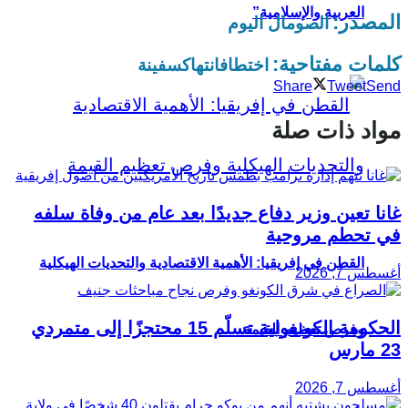
العربية والإسلامية”
المصدر:
الصومال اليوم
كلمات مفتاحية:
اختطاف
انتهاك
سفينة
Share
Tweet
Send
مواد ذات صلة
غانا تعين وزير دفاع جديدًا بعد عام من وفاة سلفه
في تحطم مروحية
القطن في إفريقيا: الأهمية الاقتصادية والتحديات الهيكلية
أغسطس 7, 2026
الحكومة الكونغولية تسلّم 15 محتجزًا إلى متمردي
وفرص تعظيم القيمة
23 مارس
أغسطس 7, 2026