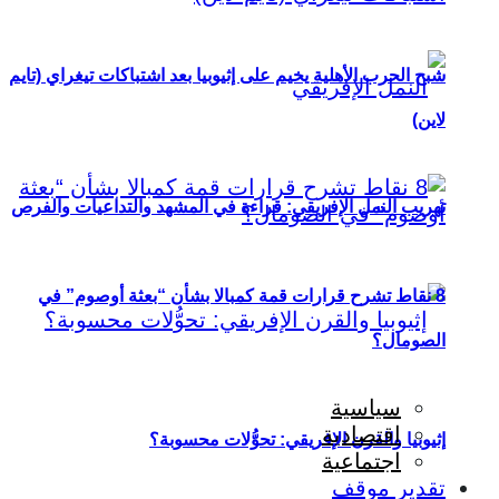
شبح الحرب الأهلية يخيم على إثيوبيا بعد اشتباكات تيغراي (تايم
لاين)
تهريب النمل الإفريقي: قراءة في المشهد والتداعيات والفرص
8 نقاط تشرح قرارات قمة كمبالا بشأن “بعثة أوصوم” في
الصومال؟
سياسية
اقتصادية
إثيوبيا والقرن الإفريقي: تحوُّلات محسوبة؟
اجتماعية
تقدير موقف