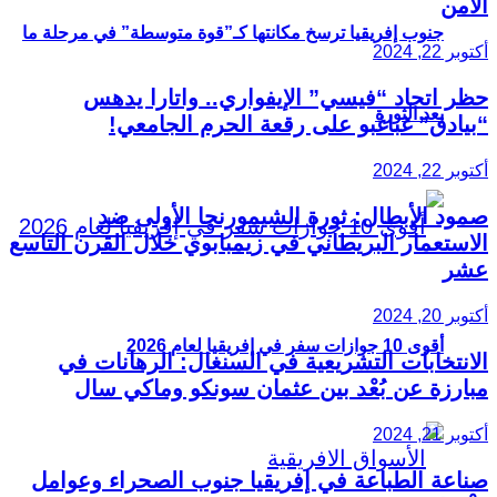
الأمن
جنوب إفريقيا ترسخ مكانتها كـ”قوة متوسطة” في مرحلة ما
أكتوبر 22, 2024
حظر اتحاد “فيسي” الإيفواري.. واتارا يدهس
بعد الثورة
“بيادق” غباغبو على رقعة الحرم الجامعي!
أكتوبر 22, 2024
صمود الأبطال: ثورة الشيمورنجا الأولى ضد
الاستعمار البريطاني في زيمبابوي خلال القرن التاسع
عشر
أكتوبر 20, 2024
أقوى 10 جوازات سفر في إفريقيا لعام 2026
الانتخابات التشريعية في السنغال: الرهانات في
مبارزة عن بُعْد بين عثمان سونكو وماكي سال
أكتوبر 21, 2024
صناعة الطباعة في إفريقيا جنوب الصحراء وعوامل