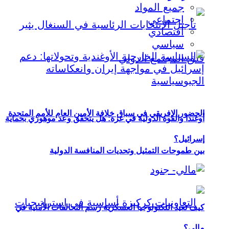
جميع المواد
اجتماعي
اقتصادي
سياسي
الحضور الإفريقي في سباق خلافة الأمين العام للأمم المتحدة
أوغندا والقوة الدولية في غزة: هل يتحقق وعد موهوزي بحماية
إسرائيل؟
بين طموحات التمثيل وتحديات المنافسة الدولية
كيف تعيد التكنولوجيا العسكرية رسم التحالفات الأمنية في
مالي؟