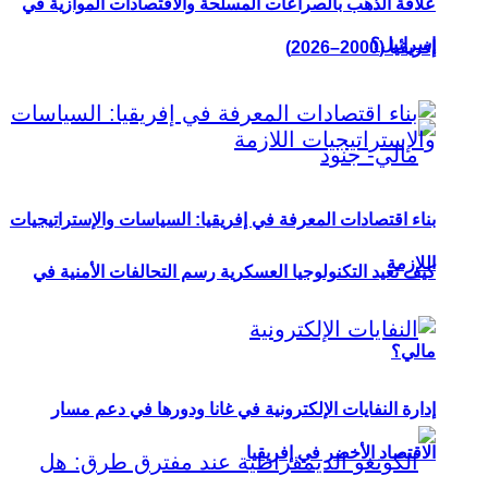
علاقة الذهب بالصراعات المسلحة والاقتصادات الموازية في
إسرائيل؟
إفريقيا (2000–2026)
بناء اقتصادات المعرفة في إفريقيا: السياسات والإستراتيجيات
اللازمة
كيف تعيد التكنولوجيا العسكرية رسم التحالفات الأمنية في
مالي؟
إدارة النفايات الإلكترونية في غانا ودورها في دعم مسار
الاقتصاد الأخضر في إفريقيا