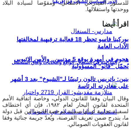
الدور السياسي للشباب في إفريقيا
للدستور الفيدرالي الانتقالي، ومقوّضا لسيادة البلاد
ووحدتها واستقلالها.
اقرأ أيضا
بوركينا فاسو تحظر 18 فعالية ترفيهية لمخالفتها
الآداب العامة
هجوم في أمهرة يوقع 5 مدنيين.. والأمن الإثيوبي
المدرسة في السنغال: الواقع والتحديات وآفاق المستقبل
يُحمّل “فانو” المسؤولية
بنين: باتريس تالون رئيسًا لـ”الشيوخ” بعد 3 أشهر
على مغادرته الرئاسة
وقال البيان وفقا للقانون الدولي، وخاصة اتفاقية الأمم
المتحدة لقانون البحار لعام ١٩٨٢، فإن أي اختطاف
لسفينة تجارية أو أي سفينة مرخصة قانونيا من قبل دولة
ما، يندرج ضمن تعريف القرصنة، ويُعدّ جريمة جنائية وفقا
لقانون العقوبات الصومالي.