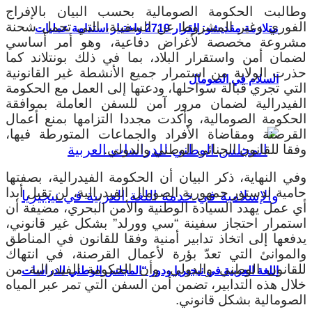
وطالبت الحكومة الصومالية بحسب البيان بالإفراج
الفوري وغير المشروط عن السفينة، التي تحمل شحنة
متلازمة مقديشو: القرار 2719 واختبار استدامة عمليات
مشروعة مخصصة لأغراض دفاعية، وهو أمر أساسي
لضمان أمن واستقرار البلاد، بما في ذلك بونتلاند كما
حذرت الولاية من استمرار جميع الأنشطة غير القانونية
السلام في الصومال
التي تجري قبالة سواحلها، ودعتها إلى العمل مع الحكومة
الفيدرالية لضمان مرور آمن للسفن العاملة بموافقة
الحكومة الصومالية، وأكدت مجددا التزامها بمنع أعمال
القرصنة ومقاضاة الأفراد والجماعات المتورطة فيها،
وفقا للقانون الجنائي الوطني والدولي.
وفي النهاية، ذكر البيان أن الحكومة الفيدرالية، بصفتها
حامية لدستور جمهورية الصومال الفيدرالية، لن تقبل أبدا
أي عمل يهدد السيادة الوطنية والأمن البحري، مضيفة أن
استمرار احتجاز سفينة “سي وورلد” بشكل غير قانوني،
يدفعها إلى اتخاذ تدابير أمنية وفقا للقانون في المناطق
والموانئ التي تعدّ بؤرة لأعمال القرصنة، في انتهاك
للقانون الوطني والدولي، وأن الحكومة الفيدرالية من
اللغة العربية في نيجيريا ودور “المجلس الوطني للدراسات
خلال هذه التدابير، تضمن أمن السفن التي تمر عبر المياه
الصومالية بشكل قانوني.