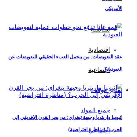
الأمريكي
سياسية
اقتصادية
عقد التعويضات: من يتحمل العبء الحقيقي للتعويضات عن
العبودية؟
اجتماعية
تقدير موقف
جميع المواد
إثيوبيا وإريتريا وجبهة تيغراي: من يجر القرن الإفريقي إلى
اجتماعي
الحرب؟ (مناظرة افتراضية)