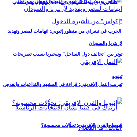
الحرب في تيغراي من منظور إثيوبي: اتهامات لمصر وتهديد
لإريتريا والسودان
توتر بين “تحالف دول الساحل” ونيجيريا بسبب تصريحات
تينوبو
تهريب النمل الإفريقي: قراءة في المشهد والتداعيات والفرص
إثيوبيا والقرن الإفريقي: تحوُّلات محسوبة؟