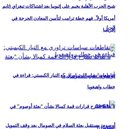
شبح الحرب الأهلية يخيم على إثيوبيا بعد اشتباكات تيغراي (تايم
أمريكا أولاً.. فهم خطة ترامب لتأمين المعادن الحرجة في
لاين)
إفريقيا
تقاطعات سياسات تراوري مع التيار الكيميتي: قراءة في
خطاب واهيغويا
8 نقاط تشرح قرارات قمة كمبالا بشأن “بعثة أوصوم” في
أوصوم: مستقبل بعثة السلام في الصومال بعد وقف التمويل
الصومال؟