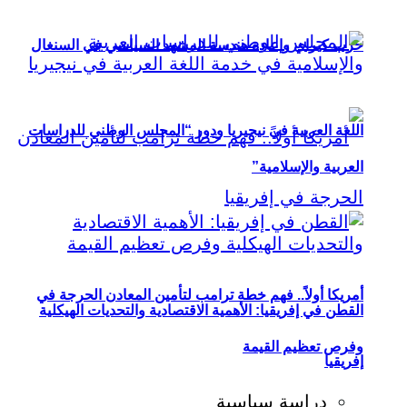
حزب كيراي وإعادة هندسة المشهد السياسي في السنغال
اللغة العربية في نيجيريا ودور “المجلس الوطني للدراسات
العربية والإسلامية”
أمريكا أولاً.. فهم خطة ترامب لتأمين المعادن الحرجة في
القطن في إفريقيا: الأهمية الاقتصادية والتحديات الهيكلية
وفرص تعظيم القيمة
إفريقيا
دراسة سياسية