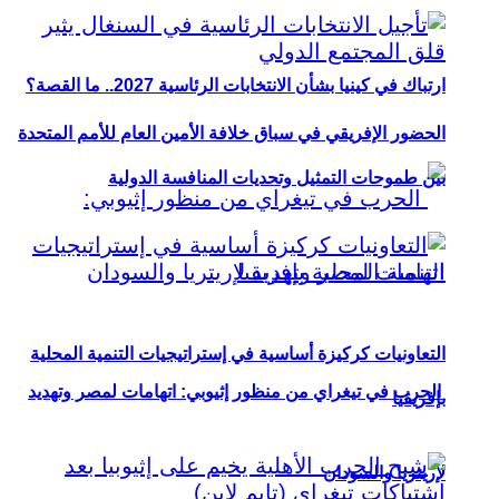
ارتباك في كينيا بشأن الانتخابات الرئاسية 2027.. ما القصة؟
الحضور الإفريقي في سباق خلافة الأمين العام للأمم المتحدة
بين طموحات التمثيل وتحديات المنافسة الدولية
التعاونيات كركيزة أساسية في إستراتيجيات التنمية المحلية
الحرب في تيغراي من منظور إثيوبي: اتهامات لمصر وتهديد
بإفريقيا
لإريتريا والسودان