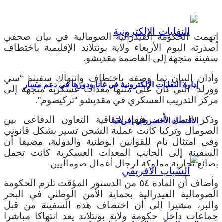
اتهمت الحكومة الفيدرالية الصومالية في بيان صحفي
أصدرته اليوم الأربعاء ولاية بونتلاند الإقليمية باختطاف
سفينة متجهة إلى العاصمة مقديشو.
وأدان البيان بما وصفه باختطاف وانتهاك سفينة “سي
إدارة النفايات الإلكترونية في غانا ودورها في دعم مسار
وورلد” التي كان على متنها معدات عسكرية متجهة إلى
مركز التدريب العسكري في مقديشو “تركيصوم”.
وذكر البيان أنه وفقا لاتفاقية التعاون الدفاعي بين
الاقتصاد الأخضر في إفريقيا
الصومال وتركيا كانت عملية الشحن تسير بشكل قانوني
وفي امتثال تام للقوانين الوطنية والدولية، مضيفا أن
السفينة إلى الجانب المعدات العسكرية كانت تحمل
بضائع تجارية مملوكة لرجال أعمال صوماليين.
وأضاف أن المادة ٥٤ من الدستور المؤقت تلزم الحكومة
الصومالية الفيدرالية بحماية الأمن الوطني في البحر
والبر، مشيرا إلى أن اختطاف هذه السفينة من قبل
جماعات داخل حكومة ولاية بونتلاند يعد انتهاكا مباشرا