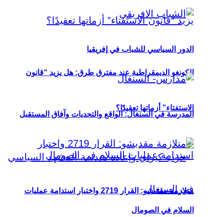
الدور السياسي للشباب في إفريقيا
الكونغو الديمقراطية عند مفترق طرق: هل يزيد “قانون
الاستفتاء” أزماتها تعقيدًا؟
المدرسة في السنغال: الواقع والتحديات وآفاق المستقبل
متلازمة مقديشو: القرار 2719 واختبار استدامة عمليات
السلام في الصومال