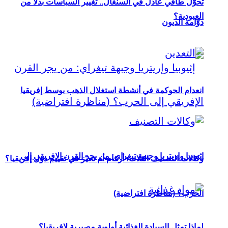
تحوُّل طاقي عادل في السنغال.. تغيير السياسات بدلاً من
العبودية؟
دوّامة الديون
انعدام الحوكمة في أنشطة استغلال الذهب بوسط إفريقيا
إثيوبيا وإريتريا وجبهة تيغراي: من يجر القرن الإفريقي إلى
وكالات التصنيف الثلاث: أرقام أم تحيّز في تقييم دول إفريقيا؟
الحرب؟ (مناظرة افتراضية)
لماذا تمثل السيادة الغذائية أولوية مصيرية لإفريقيا؟