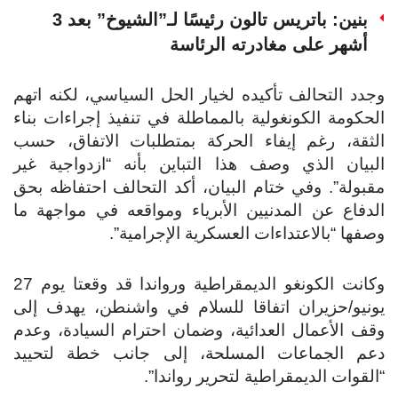
بنين: باتريس تالون رئيسًا لـ”الشيوخ” بعد 3
أشهر على مغادرته الرئاسة
وجدد التحالف تأكيده لخيار الحل السياسي، لكنه اتهم
الحكومة الكونغولية بالمماطلة في تنفيذ إجراءات بناء
الثقة، رغم إيفاء الحركة بمتطلبات الاتفاق، حسب
البيان الذي وصف هذا التباين بأنه “ازدواجية غير
مقبولة”.
وفي ختام البيان، أكد التحالف احتفاظه بحق
الدفاع عن المدنيين الأبرياء ومواقعه في مواجهة ما
وصفها “بالاعتداءات العسكرية الإجرامية”.
وكانت الكونغو الديمقراطية ورواندا قد وقعتا يوم 27
يونيو/حزيران اتفاقا للسلام في واشنطن، يهدف إلى
وقف الأعمال العدائية، وضمان احترام السيادة، وعدم
دعم الجماعات المسلحة، إلى جانب خطة لتحييد
“القوات الديمقراطية لتحرير رواندا”.