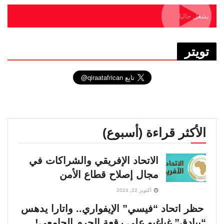
يشغل حاليا
تويتر
الأكثر قراءة (أسبوع)
الاتحاد الإفريقي والشراكات في
مجال إصلاح قطاع الأمن
أكتوبر 22, 2024
حظر اتحاد “فيسي” الإيفواري.. واتارا يدهس
“بيادق” غباغبو على رقعة الحرم الجامعي!