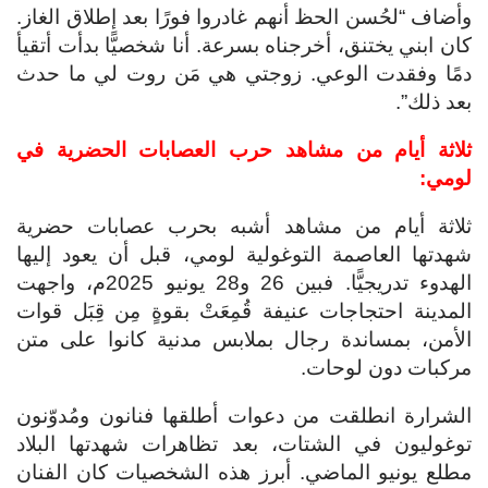
وأضاف “لحُسن الحظ أنهم غادروا فورًا بعد إطلاق الغاز.
كان ابني يختنق، أخرجناه بسرعة. أنا شخصيًّا بدأت أتقيأ
دمًا وفقدت الوعي. زوجتي هي مَن روت لي ما حدث
بعد ذلك”.
ثلاثة أيام من مشاهد حرب العصابات الحضرية في
لومي:
ثلاثة أيام من مشاهد أشبه بحرب عصابات حضرية
شهدتها العاصمة التوغولية لومي، قبل أن يعود إليها
الهدوء تدريجيًّا. فبين 26 و28 يونيو 2025م، واجهت
المدينة احتجاجات عنيفة قُمِعَتْ بقوةٍ مِن قِبَل قوات
الأمن، بمساندة رجال بملابس مدنية كانوا على متن
مركبات دون لوحات.
الشرارة انطلقت من دعوات أطلقها فنانون ومُدوّنون
توغوليون في الشتات، بعد تظاهرات شهدتها البلاد
مطلع يونيو الماضي. أبرز هذه الشخصيات كان الفنان