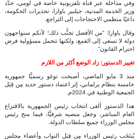
وفي مداخلة عبر قناة تلفزيونية خاصة في لومي، جدَّد
وزير الخدمة المدنية، جيلبير باوارا، تحذيرات الحكومة،
داعيًا منظمي الاحتجاجات إلى التراجع.
وقال باوارا: “من الأفضل تجنُّب ذلك؛ لأنكم ستواجهون
دولة لا تسعى إلى القمع، ولكنها تتحمل مسؤولية فرض
احترام القانون”.
تغيير الدستور: زاد الوضع أكثر من اللازم
منذ 3 مايو الماضي، أصبحت توغو رسميًّا جمهورية
خامسة بنظام برلماني، إثر اعتماد دستور جديد مِن قِبَل
الجمعية الوطنية في 2024م.
هذا الدستور ألغى انتخاب رئيس الجمهورية بالاقتراع
العام المباشر، وجعل منصبه شرفيًّا، فيما منح رئيس
مجلس الوزراء جميع سلطات الدولة.
يُنتَخَب رئيس الوزراء مِن قِبَل النواب وأعضاء مجلس