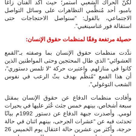
لكنّ الحراك الشعبي استمر؛ حيث أكَّد الفنان زاغا
بامبو، أحد مُنظِّمي التظاهرات على وسائل التواصل
الاجتماعي، بالقول: “سنواصل الاحتجاجات حتى
استقالة فور غناسينغبي”.
حصيلة مرتفعة وفقًا لمنظمات حقوق الإنسان:
ندَّدت منظمات حقوق الإنسان بما وصفته بـ”القمع
العشوائي” الذي طال المحتجين وحتى المواطنين الذين
كانوا في منازلهم. واعتبرت حركة “لا تلمس دستوري”،
أن هذا القمع “مُنظّم بهدف بثّ الرعب في نفوس
الشعب التوغولي”.
وأفادت منظمات الدفاع عن حقوق الإنسان بمقتل
سبعة أشخاص، بينهم خمس جثث عُثر عليها في بحيرات
لومي. وأصدرت جبهة الدفاع عن دستور 1992م بيانًا
تحدثت فيه عن “عشرات الجرحى، بينهم اثنان في حالة
حرجة، وأكثر من عشرين حالة اعتقال يوم الخميس 26