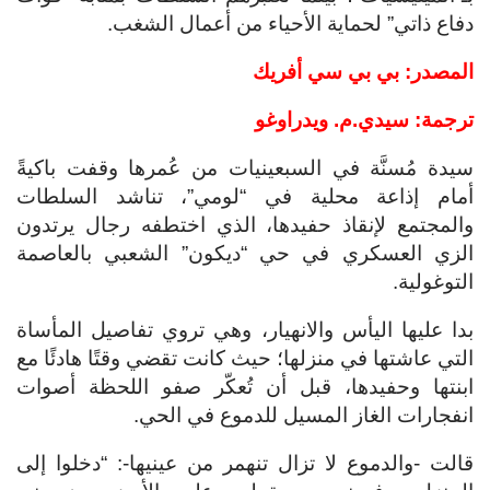
دفاع ذاتي” لحماية الأحياء من أعمال الشغب.
المصدر: بي بي سي أفريك
ترجمة: سيدي.م. ويدراوغو
سيدة مُسنَّة في السبعينيات من عُمرها وقفت باكيةً
أمام إذاعة محلية في “لومي”، تناشد السلطات
والمجتمع لإنقاذ حفيدها، الذي اختطفه رجال يرتدون
الزي العسكري في حي “ديكون” الشعبي بالعاصمة
التوغولية.
بدا عليها اليأس والانهيار، وهي تروي تفاصيل المأساة
التي عاشتها في منزلها؛ حيث كانت تقضي وقتًا هادئًا مع
ابنتها وحفيدها، قبل أن تُعكّر صفو اللحظة أصوات
انفجارات الغاز المسيل للدموع في الحي.
قالت -والدموع لا تزال تنهمر من عينيها-: “دخلوا إلى