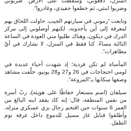
المنزل، دفعوني، وسقطت على الأرض. ضربوني
وضربوا ابنتي، ثم خطفوا حفيدي، وغادروا”.
وتابعت “رموني في سيارتهم الجيب. حاولت اللحاق بهم
لمعرفة إلى أين يأخذونه، لكنهم أوصلوني إلى مركز
الدرك في ديكون، وهناك طلبوا مني العودة في الساعة
الثالثة مساءً. كنا فقط في المنزل، لا نشارك في أيّ
مظاهرات”.
المأساة لم تكن فردية؛ إذ شهدت أحياء عديدة في
لومي احتجاجات في 26 و27 و28 يونيو، خلَّفت مشاهد
وصفها سكانها بـ”المروعة”.
سيلفان (اسم مستعار حفاظًا على هويته)، ربّ أسرة
من نفس المنطقة، قال: إنه كاد يفقد ابنه البالغ من
العمر 6 سنوات حين اقتحم رجال بزي عسكري منزله،
وأطلقوا قنابل غاز مسيل للدموع داخل غرفة نوم
الطفل.