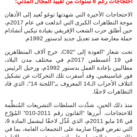
احتجاجات رغم 8 سنوات من تقييد المجال المدني:
الاحتجاجات الأخيرة التي شهدتها توغو تُعيد إلى الأذهان
موجة التظاهرات الكبرى التي اندلعت في عام 2017م،
حين أطلق حزب الشعب الإفريقي بقيادة تيكبي أتشادام
حملة معارضة ضد تعديل جديد لدستور 1992م.
تحت شعار “العودة إلى C92″، خرج آلاف المتظاهرين
في 19 أغسطس 2017م في مختلف مدن البلاد،
مطالبين بإعادة العمل بدستور 1992م، ورحيل الرئيس
فور غناسينغبي. وقد أسفرت تلك التحركات عن تشكيل
ائتلاف الأحزاب الـ14 المعروف بـ”اللجنة 14″، الذي قاد
التظاهرات لاحقًا.
منذ ذلك الحين، شدَّدت السلطات التشريعات المُنظِّمة
للاحتجاجات. أبرزها “القانون رقم 2011-010” المُؤرّخ
في 16 مايو 2011م، الذي عُدِّل لاحقًا ليشمل المادة 9،
التي تفرض قيودًا صارمة على التجمعات العامة، بما في
ذلك ضرورة الحصول على إذن مسبق من وزير الإدارة