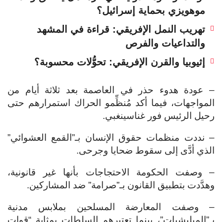
موهويزي بحماية إسرائيل؟
تهريب النمل الإفريقي: قراءة في المشهد
والتداعيات والفرص
إثيوبيا والقرن الإفريقي: تحوُّلات محسوبة؟
– عودة هدوء حذر في العاصمة بعد ثلاثة أيام من
المواجهات، فيما أكد مُنظِّمو الحراك استمرارهم حتى
رحيل الرئيس فور غناسينغبي.
– نددت منظمات حقوق الإنسان بـ”القمع العشوائي”
الذي أدَّى إلى سقوط ضحايا وجرحى.
– وصفت الحكومة الاحتجاجات بأنها غير قانونية،
وهدَّدت بتطبيق القانون بـ”صرامة” ضد المشاركين.
– وصفت المعارضة المسلحين بملابس مدنية
بـ”الميليشيات”، بينما تعتبرهم السلطات بمثابة “قوات