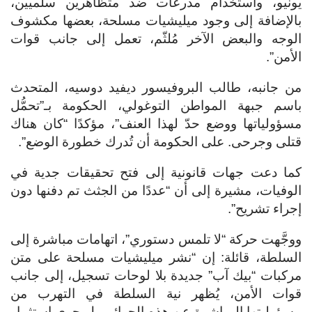
يونيو، واستخدام مدرعات ضد متظاهرين سلميين،
بالإضافة إلى وجود ميليشيات مسلحة، بعضها مكشوف
الوجه والبعض الآخر مُلثّم، تعمل إلى جانب قوات
الأمن”.
من جانبه، طالب البروفيسور ديفيد دوسيه، المتحدث
باسم جبهة المواطن التوغولي، الحكومة بـ”تحمُّل
مسؤولياتها ووضع حدّ لهذا العنف”، مؤكدًا “كان هناك
قتلى وجرحى. على الحكومة أن تُدرك خطورة الوضع”.
كما دعت جهات قانونية إلى فتح تحقيقات جدية في
الوفيات، مشيرة إلى أن “عددًا من الجثث تم دفنها دون
إجراء تشريح”.
ووجَّهت حركة “لا تلمس دستوري”، اتهامات مباشرة إلى
السلطة، قائلة: إن “نشر ميليشيات مسلحة على متن
مركبات “بيك آب” جديدة بلا لوحات تسجيل، إلى جانب
قوات الأمن، يُظهر نية السلطة في التهرب من
مسؤوليتها المباشرة عن هذه الجرائم. بل جرى استثمار