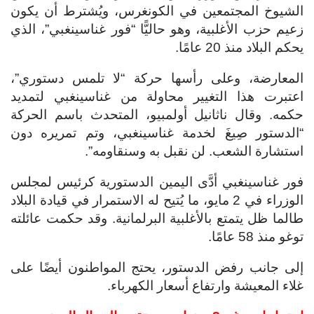
الشيوخ المجتمعين في الكونغرس، ويُشترط أن يكون
زعيم حزب الأغلبية، وهو حاليًّا “فور غناسينغبي”، الذي
يحكم البلاد منذ 20 عامًا.
المعارضة، وعلى رأسها حركة “لا تلمس دستوري”،
اعتبرت هذا التغيير محاولة من غناسينغبي لتمديد
حكمه. وقال ناثانيل أولمبيو، المتحدث باسم الحركة
“الدستور صِيغَ لخدمة غناسينغبي، وتم تمريره دون
استشارة الشعب. لن نقبل به وسنقاومه”.
فور غناسينغبي أدَّى اليمين الدستورية كرئيس لمجلس
الوزراء في 2 مايو، ما يُتيح له الاستمرار في قيادة البلاد
طالما ظل يتمتع بالأغلبية البرلمانية. وقد حكمت عائلته
توغو منذ 58 عامًا.
إلى جانب رفض الدستور، يحتج المواطنون أيضًا على
غلاء المعيشة وارتفاع أسعار الكهرباء.