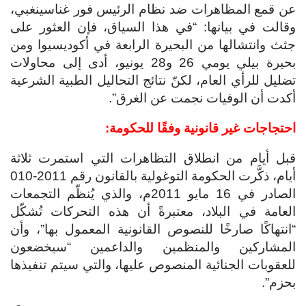
عن قمع المظاهرات ضد نظام الرئيس فور غناسينغبي،
وقالت في بيانها: “في هذا السياق، فإن العثور على
جثث وانتشالها من البحيرة الرابعة في أكوديسيوا ومن
بحيرة بيلي يومي 26 و28 يونيو، أدى إلى محاولات
تضليل للرأي العام، لكنّ نتائج التحاليل الطبية الشرعية
أكدت أن الوفيات نجمت عن الغرق”.
احتجاجات غير قانونية وفقًا للحكومة:
قبل أيام من انطلاق التظاهرات التي استمرت ثلاثة
أيام، ذكَّرت الحكومة التوغولية بالقانون رقم 2011-010
الصادر في 16 مايو 2011م، والذي يُنظّم التجمعات
العامة في البلاد، معتبرةً أن هذه التحركات تُشكّل
“انتهاكًا صارخًا للنصوص القانونية المعمول بها”، وأن
المشاركين والمنظمين والداعمين “سيخضعون
للعقوبات الجنائية المنصوص عليها، والتي سيتم تنفيذها
بحزم”.