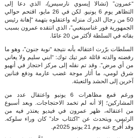
“عمرون” (تشالا إيسوي نارسيس)، الذي دعا إلى
التظاهر يوم 6 يونيو. لكن في 26 مايو، اقتحم حوالي
50 من رجال الدرك منزله واعتقلوه بتهمة “إهانة رئيس
الجمهورية فور غناسينغبي”، الذي انتقده عمرون بسبب
بقائه في السلطة لأكثر من 20 عامًا.
السلطات برّرت اعتقاله بأنه نتيجة “نوبة جنون”، وهو ما
رفضته والدته قائلة عبر تيك توك: “ابني سليم ولا يعاني
من أي مرض”. وقد تم نقله إلى مركز احتجاز في أنهيو
شرق لومي، ما أثار موجة غضب عارمة ودفع فنانين
آخرين إلى الحشد والتعبئة.
ورغم قمع مظاهرات 6 يونيو واعتقال عدد من
المشاركين؛ إلا أنه لم تخمد الاحتجاجات. وبعد أسبوع
من اعتقاله، ظهر عمرون في فيديو يعتذر فيه من
الرئيس، ويتحدث عن “اكتئاب حاد” كان وراء سلوكه.
وقد أُفرج عنه يوم 21 يونيو 2025م.