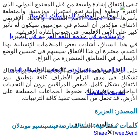
تلقى الاتفاق إشادة واسعة من قبل المجتمع الدولي، الذي
اعتبره خطوة إيجابية نحو استقرار موزمبيق والمنطقة
بأسرها.
فقد دعمت الأمم المتحدة والاتحاد الإفريقي
الاتفاق، مؤكدين أن السلام في موزمبيق سيكون له تأثير
كبير على الأمن الإقليمي في جنوب القارة الإفريقية.
في هذا السياق، أشادت بعض المنظمات الإنسانية بهذا
التقدم، معتبرة أن هذا الاتفاق سيسهم في تحسين الوضع
الإنساني في المناطق المتضررة من النزاع.
اللغة العربية في نيجيريا ودور “المجلس الوطني للدراسات
على الرغم من هذه التطورات الإيجابية، فإنه لا يزال هناك
تشكيك في مدى التزام الأطراف كافة بتطبيق بنود
الاتفاق بشكل كامل.
فبعض المراقبين يرون أن التحديات
الداخلية، بما في ذلك ضغوط الجماعات المسلحة على
العربية والإسلامية”
الأرض، قد تجعل من الصعب تنفيذ كافة الترتيبات.
المصدر:
الجزيرة
دراسة سياسية
كلمات مفتاحية:
العنف
المعارضة
فينسينسيو موندلان
Share
Tweet
Send