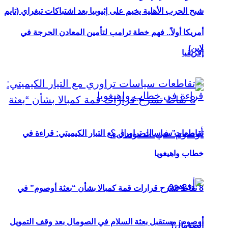
شبح الحرب الأهلية يخيم على إثيوبيا بعد اشتباكات تيغراي (تايم
أمريكا أولاً.. فهم خطة ترامب لتأمين المعادن الحرجة في
لاين)
إفريقيا
تقاطعات سياسات تراوري مع التيار الكيميتي: قراءة في
خطاب واهيغويا
8 نقاط تشرح قرارات قمة كمبالا بشأن “بعثة أوصوم” في
أوصوم: مستقبل بعثة السلام في الصومال بعد وقف التمويل
الصومال؟