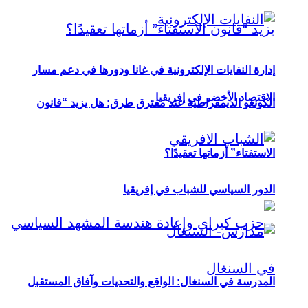
إدارة النفايات الإلكترونية في غانا ودورها في دعم مسار
الاقتصاد الأخضر في إفريقيا
الكونغو الديمقراطية عند مفترق طرق: هل يزيد “قانون
الاستفتاء” أزماتها تعقيدًا؟
الدور السياسي للشباب في إفريقيا
المدرسة في السنغال: الواقع والتحديات وآفاق المستقبل