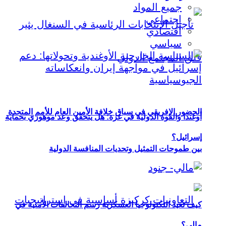
جميع المواد
اجتماعي
اقتصادي
سياسي
الحضور الإفريقي في سباق خلافة الأمين العام للأمم المتحدة
أوغندا والقوة الدولية في غزة: هل يتحقق وعد موهوزي بحماية
إسرائيل؟
بين طموحات التمثيل وتحديات المنافسة الدولية
كيف تعيد التكنولوجيا العسكرية رسم التحالفات الأمنية في
مالي؟