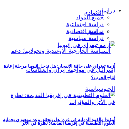
دراسات
اقتصادي
جميع المواد
دراسة اجتماعية
دراسة اقتصادية
سياسي
دراسة سياسية
أزمة تيغراي على حافة الانفجار: هل تدخل إثيوبيا مرحلة إعادة
إنتاج الحرب؟
أوغندا والقوة الدولية في غزة: هل يتحقق وعد موهوزي بحماية
العلوم التطبيقية في إفريقيا القديمة: نظرة في الأثر