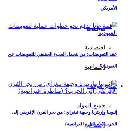
الأمريكي
سياسية
اقتصادية
عقد التعويضات: من يتحمل العبء الحقيقي للتعويضات عن
العبودية؟
اجتماعية
تقدير موقف
جميع المواد
إثيوبيا وإريتريا وجبهة تيغراي: من يجر القرن الإفريقي إلى
اجتماعي
الحرب؟ (مناظرة افتراضية)