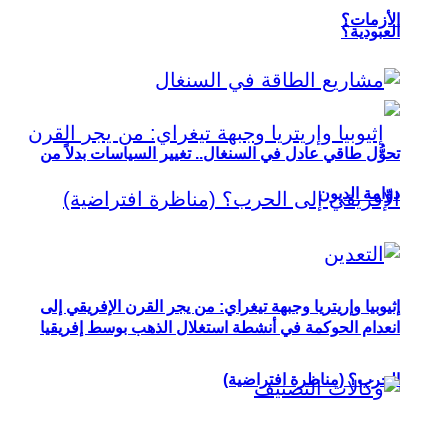
الأزمات؟
العبودية؟
تحوُّل طاقي عادل في السنغال.. تغيير السياسات بدلاً من
دوّامة الديون
إثيوبيا وإريتريا وجبهة تيغراي: من يجر القرن الإفريقي إلى
انعدام الحوكمة في أنشطة استغلال الذهب بوسط إفريقيا
الحرب؟ (مناظرة افتراضية)