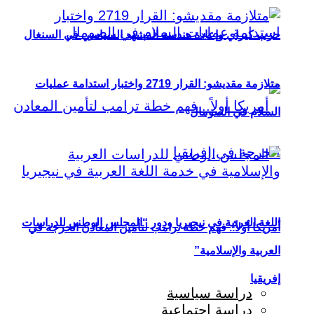
حزب كيراي وإعادة هندسة المشهد السياسي في السنغال
متلازمة مقديشو: القرار 2719 واختبار استدامة عمليات
السلام في الصومال
اللغة العربية في نيجيريا ودور “المجلس الوطني للدراسات
أمريكا أولاً.. فهم خطة ترامب لتأمين المعادن الحرجة في
العربية والإسلامية”
إفريقيا
دراسة سياسية
دراسة اجتماعية