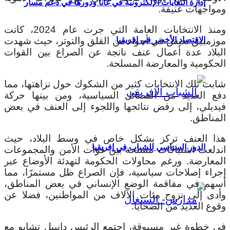
إدارة النفايات الإلكترونية في غانا ودورها في دعم مسار
ومواجهات عنيفة.
ومنذ الانتخابات العامة التي جرت عام 2024، كانت
موزمبيق تعيش في أجواء من القلق والتوتر، حيث شهدت
الاقتصاد الأخضر في إفريقيا
البلاد عدة أعمال عنف ناتجة عن الصراع بين القوات
الحكومية والمعارضة المسلحة.
شابت تلك الانتخابات كثير من الشكوك حول نزاهتها، مما
دفع العديد من الفصائل السياسية، ومن بينها حركة
فيديلي، إلى رفض نتائجها واللجوء إلى العنف في بعض
المناطق.
هذا العنف تركز بشكل خاص في وسط البلاد، حيث
الدور السياسي للشباب في إفريقيا
اندلعت اشتباكات مسلحة بين قوات الأمن والمجموعات
المعارضة.
ورغم محاولات الحكومة لتهدئة الأوضاع عبر
إجراء إصلاحات سياسية، فإن الصراع ظل مستمرًا، مما
أسهم في مفاقمة الوضع الإنساني في بعض المناطق،
وأدى إلى نزوح مئات الآلاف من المواطنين، فضلا عن
وقوع العديد من الضحايا.
في خطوة غير مسبوقة، اجتمع الرئيس دانييل تشابو مع