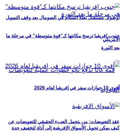
أوصوم: مستقبل بعثة السلام في الصومال بعد وقف التمويل
جنوب إفريقيا ترسخ مكانتها كـ”قوة متوسطة” في مرحلة ما
الأمريكي
بعد الثورة
أقوى 10 جوازات سفر في إفريقيا لعام 2026
عقد التعويضات: من يتحمل العبء الحقيقي للتعويضات عن
كيف يمكن تحويل الأسواق الإفريقية إلى أداة لتخفيف حدة