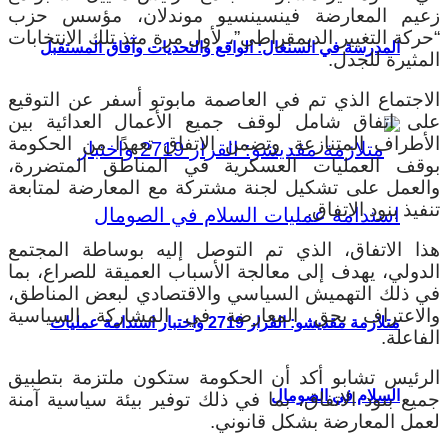
زعيم المعارضة فينسينسيو موندلان، مؤسس حزب
“حركة التغيير الديمقراطي”، لأول مرة منذ تلك الانتخابات
المدرسة في السنغال: الواقع والتحديات وآفاق المستقبل
المثيرة للجدل.
الاجتماع الذي تم في العاصمة مابوتو أسفر عن التوقيع
على اتفاق شامل لوقف جميع الأعمال العدائية بين
الأطراف المتنازعة.
وتضمن الاتفاق تعهدًا من الحكومة
بوقف العمليات العسكرية في المناطق المتضررة،
والعمل على تشكيل لجنة مشتركة مع المعارضة لمتابعة
تنفيذ بنود الاتفاق.
هذا الاتفاق، الذي تم التوصل إليه بوساطة المجتمع
الدولي، يهدف إلى معالجة الأسباب العميقة للصراع، بما
في ذلك التهميش السياسي والاقتصادي لبعض المناطق،
والاعتراف بحق المعارضة في المشاركة السياسية
متلازمة مقديشو: القرار 2719 واختبار استدامة عمليات
الفاعلة.
الرئيس تشابو أكد أن الحكومة ستكون ملتزمة بتطبيق
السلام في الصومال
جميع بنود الاتفاق، بما في ذلك توفير بيئة سياسية آمنة
لعمل المعارضة بشكل قانوني.