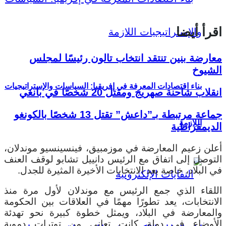
اقرأ أيضا
معارضة بنين تنتقد انتخاب تالون رئيسًا لمجلس
الشيوخ
بناء اقتصادات المعرفة في إفريقيا: السياسات والإستراتيجيات
انقلاب شاحنة صهريج ومقتل 20 شخصًا في بانغي
جماعة مرتبطة بـ”داعش” تقتل 13 شخصًا بالكونغو
اللازمة
الديمقراطية
أعلن زعيم المعارضة في موزمبيق، فينسينسيو موندلان،
التوصل إلى اتفاق مع الرئيس دانييل تشابو لوقف العنف
في البلاد، خاصة بعد الانتخابات الأخيرة المثيرة للجدل.
اللقاء الذي جمع الرئيس مع موندلان لأول مرة منذ
الانتخابات، يعد تطورًا مهمًا في العلاقات بين الحكومة
والمعارضة في البلاد، ويمثل خطوة كبيرة نحو تهدئة
الأوضاع في دولة كانت تعاني من توترات دموية