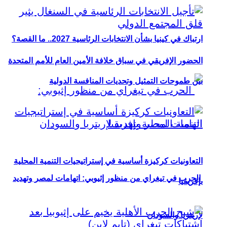
ارتباك في كينيا بشأن الانتخابات الرئاسية 2027.. ما القصة؟
الحضور الإفريقي في سباق خلافة الأمين العام للأمم المتحدة
بين طموحات التمثيل وتحديات المنافسة الدولية
التعاونيات كركيزة أساسية في إستراتيجيات التنمية المحلية
الحرب في تيغراي من منظور إثيوبي: اتهامات لمصر وتهديد
بإفريقيا
لإريتريا والسودان