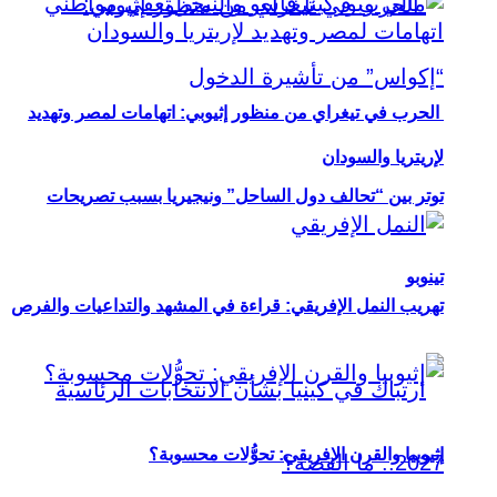
الحرب في تيغراي من منظور إثيوبي: اتهامات لمصر وتهديد
لإريتريا والسودان
توتر بين “تحالف دول الساحل” ونيجيريا بسبب تصريحات
تينوبو
تهريب النمل الإفريقي: قراءة في المشهد والتداعيات والفرص
إثيوبيا والقرن الإفريقي: تحوُّلات محسوبة؟