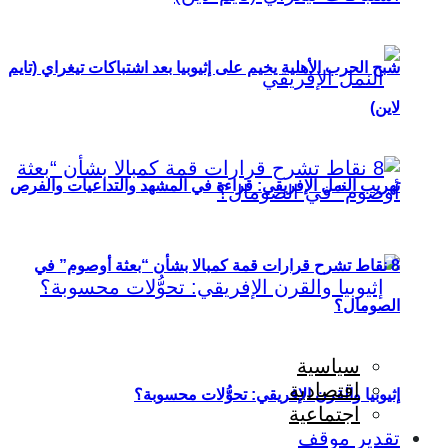
شبح الحرب الأهلية يخيم على إثيوبيا بعد اشتباكات تيغراي (تايم
لاين)
تهريب النمل الإفريقي: قراءة في المشهد والتداعيات والفرص
8 نقاط تشرح قرارات قمة كمبالا بشأن “بعثة أوصوم” في
الصومال؟
سياسية
اقتصادية
إثيوبيا والقرن الإفريقي: تحوُّلات محسوبة؟
اجتماعية
تقدير موقف