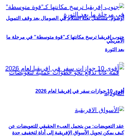
أوصوم: مستقبل بعثة السلام في الصومال بعد وقف التمويل
جنوب إفريقيا ترسخ مكانتها كـ”قوة متوسطة” في مرحلة ما
الأمريكي
بعد الثورة
أقوى 10 جوازات سفر في إفريقيا لعام 2026
عقد التعويضات: من يتحمل العبء الحقيقي للتعويضات عن
كيف يمكن تحويل الأسواق الإفريقية إلى أداة لتخفيف حدة