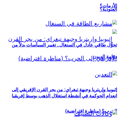
الأزمات؟
العبودية؟
تحوُّل طاقي عادل في السنغال.. تغيير السياسات بدلاً من
دوّامة الديون
إثيوبيا وإريتريا وجبهة تيغراي: من يجر القرن الإفريقي إلى
انعدام الحوكمة في أنشطة استغلال الذهب بوسط إفريقيا
الحرب؟ (مناظرة افتراضية)