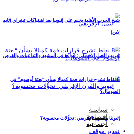
شبح الحرب الأهلية يخيم على إثيوبيا بعد اشتباكات تيغراي (تايم
لاين)
تهريب النمل الإفريقي: قراءة في المشهد والتداعيات والفرص
8 نقاط تشرح قرارات قمة كمبالا بشأن “بعثة أوصوم” في
الصومال؟
سياسية
اقتصادية
إثيوبيا والقرن الإفريقي: تحوُّلات محسوبة؟
اجتماعية
تقدير موقف