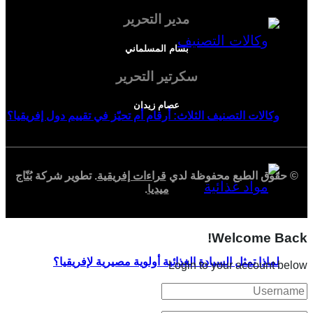
مدير التحرير
بسام المسلماني
سكرتير التحرير
عصام زيدان
وكالات التصنيف الثلاث: أرقام أم تحيّز في تقييم دول إفريقيا؟
© حقوق الطبع محفوظة لدي
قراءات إفريقية
. تطوير شركة
بُنّاج
ميديا
.
Welcome Back!
لماذا تمثل السيادة الغذائية أولوية مصيرية لإفريقيا؟
Login to your account below