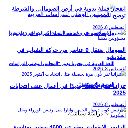
انفجار قنبلة يدوية في أرض الصومال.. والشرطة
توضح السبب
أغسطس 8, 2026
الصومال يعتقل 9 عناصر من حركة الشباب في
مقديشو
اللغة العربية في نيجيريا ودور “المجلس الوطني للدراسات
أغسطس 8, 2026
العربية والإسلامية”
تنزانيا تفتح تحقيقًا جديدًا في أعمال عنف انتخابات
2025
أغسطس 8, 2026
دراسة سياسية
الرئيس الإيفواري يعفو عن 4600 سجين بمناسبة