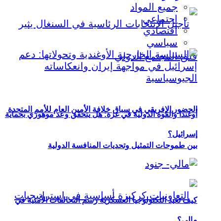
جميع المواد
اجتماعي
اقتصادي
سياسي
الحضور الإفريقي في سباق خلافة الأمين العام للأمم المتحدة
أوغندا والقوة الدولية في غزة: هل يتحقق وعد موهوزي بحماية
إسرائيل؟
بين طموحات التمثيل وتحديات المنافسة الدولية
كيف تعيد التكنولوجيا العسكرية رسم التحالفات الأمنية في
مالي؟