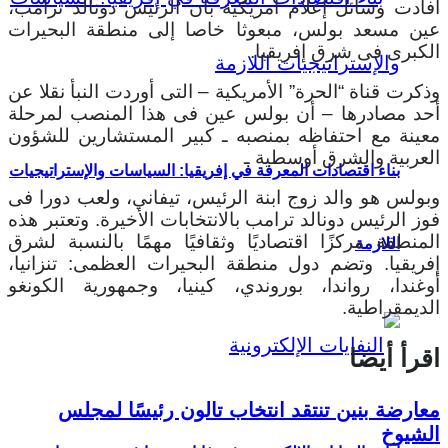
أفادت وسائل إعلام أمريكية بأن الرئيس دونالد ترامب،
عين مسعد بولس، مبعوثا خاصا إلى منطقة البحيرات
الكبرى فى شرق إفريقيا.
وذكرت قناة “الحرة” الأمريكية – التى أوردت النبأ نقلا عن
أحد مصادرها – أن بولس عين فى هذا المنصب لمرحلة
معينة مع احتفاظه بمنصبه ـ كبير المستشارين للشؤون
العربية والشرق أوسطية ـ
بناء اقتصادات المعرفة في إفريقيا: السياسات والإستراتيجيات
وبولس هو والد زوج ابنة الرئيس، تيفاني، ولعب دورا فى
فوز الرئيس دونالد ترامب بالانتخابات الأخيرة.
وتعتبر هذه
المنطقة مركزًا اقتصاديًا وثقافيًا مهمًا بالنسبة لشرق
اللازمة
إفريقيا. وتضم دول منطقة البحيرات العظمى: تنزانيا،
أوغندا، رواندا، بوروندي، كينيا، وجمهورية الكونغو
الديمقراطية.
اقرأ أيضا
معارضة بنين تنتقد انتخاب تالون رئيسًا لمجلس
الشيوخ