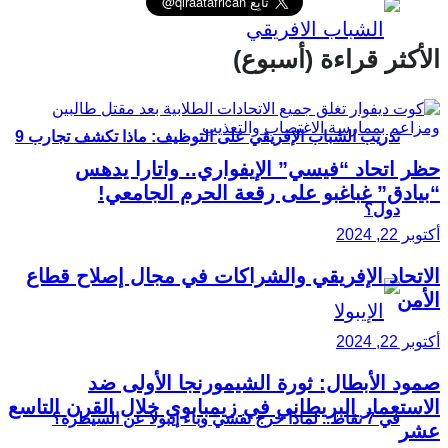
الأكثر قراءة (أسبوع)
تدريب الشباب الإفريقي على التوظيف: ماذا تكشف تجارب 9
حظر اتحاد “فيسي” الإيفواري.. واتارا يدهس
“بيادق” غباغبو على رقعة الحرم الجامعي!
دول؟
أكتوبر 22, 2024
الاتحاد الإفريقي والشراكات في مجال إصلاح قطاع
الأمن
أكتوبر 22, 2024
صمود الأبطال: ثورة الشيمورنجا الأولى ضد
الاستعمار البريطاني في زيمبابوي خلال القرن التاسع
في 7 نقاط.. لماذا خرج تفشي وباء إيبولا عن السيطرة؟
عشر