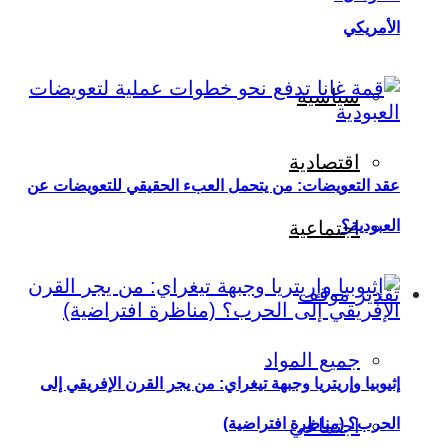
الأمريكي
سياسية
اقتصادية
عقد التعويضات: من يتحمل العبء الحقيقي للتعويضات عن
العبودية؟
اجتماعية
تقدير موقف
جميع المواد
إثيوبيا وإريتريا وجبهة تيغراي: من يجر القرن الإفريقي إلى
اجتماعي
الحرب؟ (مناظرة افتراضية)