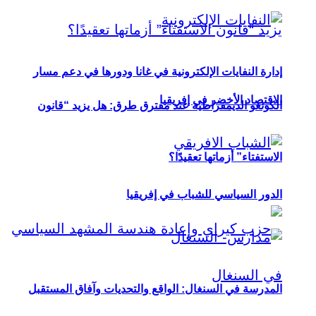
إدارة النفايات الإلكترونية في غانا ودورها في دعم مسار
الاقتصاد الأخضر في إفريقيا
الكونغو الديمقراطية عند مفترق طرق: هل يزيد “قانون
الاستفتاء” أزماتها تعقيدًا؟
الدور السياسي للشباب في إفريقيا
المدرسة في السنغال: الواقع والتحديات وآفاق المستقبل