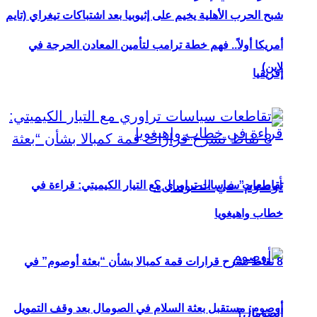
شبح الحرب الأهلية يخيم على إثيوبيا بعد اشتباكات تيغراي (تايم
أمريكا أولاً.. فهم خطة ترامب لتأمين المعادن الحرجة في
لاين)
إفريقيا
تقاطعات سياسات تراوري مع التيار الكيميتي: قراءة في
خطاب واهيغويا
8 نقاط تشرح قرارات قمة كمبالا بشأن “بعثة أوصوم” في
أوصوم: مستقبل بعثة السلام في الصومال بعد وقف التمويل
الصومال؟