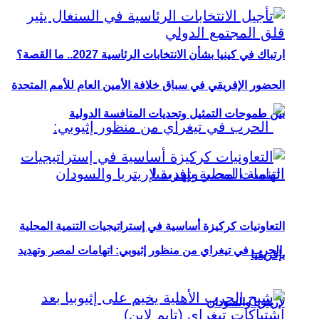
ارتباك في كينيا بشأن الانتخابات الرئاسية 2027.. ما القصة؟
الحضور الإفريقي في سباق خلافة الأمين العام للأمم المتحدة
بين طموحات التمثيل وتحديات المنافسة الدولية
التعاونيات كركيزة أساسية في إستراتيجيات التنمية المحلية
الحرب في تيغراي من منظور إثيوبي: اتهامات لمصر وتهديد
بإفريقيا
لإريتريا والسودان