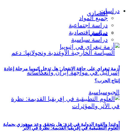
دراسات
اقتصادي
جميع المواد
دراسة اجتماعية
دراسة اقتصادية
سياسي
دراسة سياسية
أزمة تيغراي على حافة الانفجار: هل تدخل إثيوبيا مرحلة إعادة
إنتاج الحرب؟
أوغندا والقوة الدولية في غزة: هل يتحقق وعد موهوزي بحماية
العلوم التطبيقية في إفريقيا القديمة: نظرة في الأثر