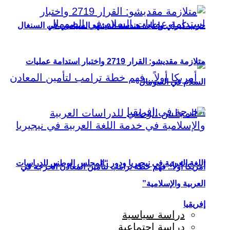
حزب كيراي وإعادة هندسة المشهد السياسي في السنغال
متلازمة مقديشو: القرار 2719 واختبار استدامة عمليات
السلام في الصومال
اللغة العربية في نيجيريا ودور “المجلس الوطني للدراسات
أمريكا أولاً.. فهم خطة ترامب لتأمين المعادن الحرجة في
العربية والإسلامية”
إفريقيا
دراسة سياسية
دراسة اجتماعية