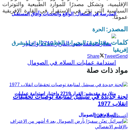
الإقليمية، وتشكل مصدرًا للموارد الطبيعية والتوترات
السياسية التي تؤثر في الاستقرار في القارة الإفريقية
المدرسة في السنغال: الواقع والتحديات وآفاق المستقبل
عمومًا.
المصدر:
الحرة
كلمات مفتاحية:
البحيرات العظمى
دونالد ترامب
شرق
إفريقيا
Share
Tweet
Send
مواد ذات صلة
متلازمة مقديشو: القرار 2719 واختبار استدامة عمليات
لجنة جديدة في سيشل لمتابعة توصيات تحقيقات
انقلاب 1977
السلام في الصومال
أغسطس 8, 2026