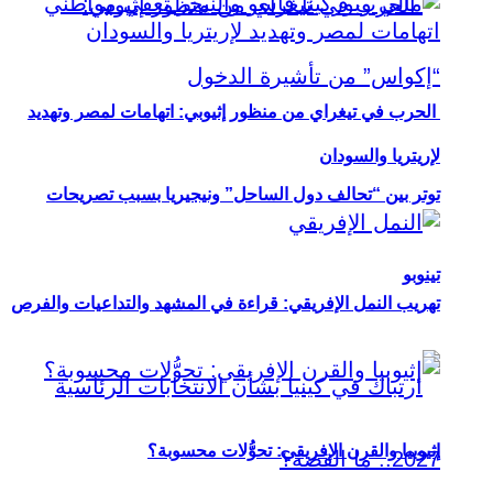
الحرب في تيغراي من منظور إثيوبي: اتهامات لمصر وتهديد
لإريتريا والسودان
توتر بين “تحالف دول الساحل” ونيجيريا بسبب تصريحات
تينوبو
تهريب النمل الإفريقي: قراءة في المشهد والتداعيات والفرص
إثيوبيا والقرن الإفريقي: تحوُّلات محسوبة؟