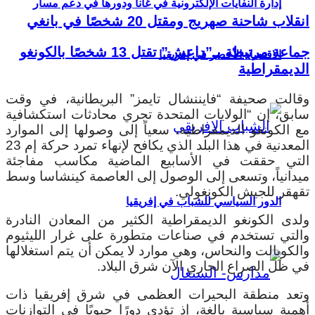
إدارة النفايات الإلكترونية في غانا ودورها في دعم مسار
انقلاب شاحنة صهريج ومقتل 20 شخصًا في بانغي
جماعة مرتبطة بـ”داعش” تقتل 13 شخصًا بالكونغو
الاقتصاد الأخضر في إفريقيا
الديمقراطية
وقالت صحيفة “فايننشال تايمز” البريطانية، في وقت
سابق، إن “الولايات المتحدة تجري محادثات استكشافية
مع الكونغو الديمقراطية، سعياً إلى وصولها إلى الموارد
المعدنية في هذا البلد الذي يكافح لإنهاء تمرد حركة إم 23
التي حققت في الأسابيع الماضية مكاسب مفاجئة
ميدانياً، وتسعى إلى الوصول إلى العاصمة كينشاسا وسط
تقهقر للجيش الكونغولي.
الدور السياسي للشباب في إفريقيا
ولدى الكونغو الديمقراطية الكثير من المعادن النادرة
والتي تستخدم في صناعات متطورة على غرار الليثيوم
والكوبالت والنحاس، وهي موارد لا يمكن أن يتم استغلالها
في ظل الصراع الجاري الآن شرق البلاد.
وتعد منطقة البحيرات العظمى في شرق إفريقيا ذات
أهمية سياسية بالغة، إذ تؤدي دورًا حيويًا في التوازنات