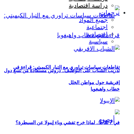
دراسة اقتصادية
ترجمات
جميع المواد
اجتماعية
اقتصادية
سياسية
تقاطعات سياسات تراوري مع التيار الكيميتي: قراءة في
تدريب الشباب على التوظيف.. دروس مستفادة من تسع دول
إفريقية حول مواطن الخلل
خطاب واهيغويا
في 7 نقاط.. لماذا خرج تفشي وباء إيبولا عن السيطرة؟