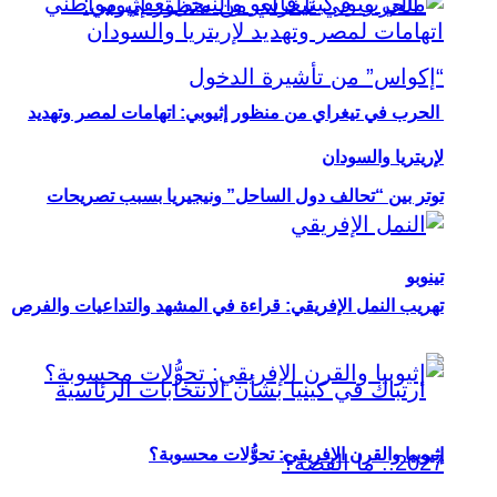
الحرب في تيغراي من منظور إثيوبي: اتهامات لمصر وتهديد
لإريتريا والسودان
توتر بين “تحالف دول الساحل” ونيجيريا بسبب تصريحات
تينوبو
تهريب النمل الإفريقي: قراءة في المشهد والتداعيات والفرص
إثيوبيا والقرن الإفريقي: تحوُّلات محسوبة؟