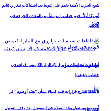
شبح الحرب الأهلية يخيم على إثيوبيا بعد اشتباكات تيغراي (تايم
أمريكا أولاً.. فهم خطة ترامب لتأمين المعادن الحرجة في
لاين)
إفريقيا
تقاطعات سياسات تراوري مع التيار الكيميتي: قراءة في
خطاب واهيغويا
8 نقاط تشرح قرارات قمة كمبالا بشأن “بعثة أوصوم” في
أوصوم: مستقبل بعثة السلام في الصومال بعد وقف التمويل
الصومال؟