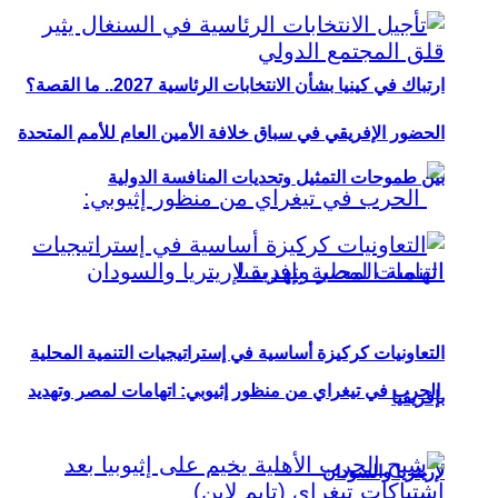
ارتباك في كينيا بشأن الانتخابات الرئاسية 2027.. ما القصة؟
الحضور الإفريقي في سباق خلافة الأمين العام للأمم المتحدة
بين طموحات التمثيل وتحديات المنافسة الدولية
التعاونيات كركيزة أساسية في إستراتيجيات التنمية المحلية
الحرب في تيغراي من منظور إثيوبي: اتهامات لمصر وتهديد
بإفريقيا
لإريتريا والسودان