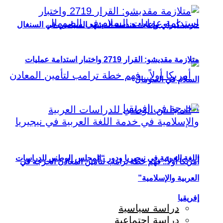
حزب كيراي وإعادة هندسة المشهد السياسي في السنغال
متلازمة مقديشو: القرار 2719 واختبار استدامة عمليات
السلام في الصومال
اللغة العربية في نيجيريا ودور “المجلس الوطني للدراسات
أمريكا أولاً.. فهم خطة ترامب لتأمين المعادن الحرجة في
العربية والإسلامية”
إفريقيا
دراسة سياسية
دراسة اجتماعية