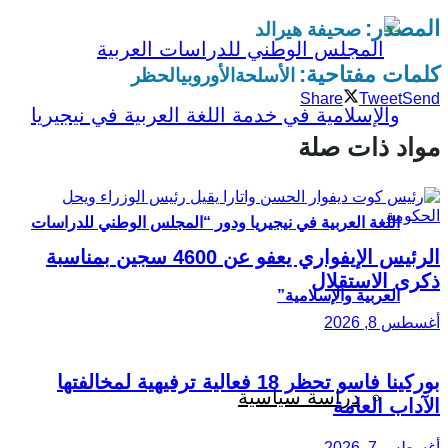
المصدر:
صحيفة هيرالد
كلمات مفتاحية:
الأسلحة
الأوروبي
الحظر
Share
Tweet
Send
مواد ذات صلة
اللغة العربية في نيجيريا ودور “المجلس الوطني للدراسات
الرئيس الإيفواري يعفو عن 4600 سجين بمناسبة
ذكرى الاستقلال
العربية والإسلامية”
أغسطس 8, 2026
بوركينا فاسو تحظر 18 فعالية ترفيهية لمخالفتها
دراسة سياسية
الآداب العامة
أغسطس 7, 2026