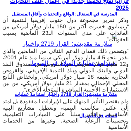
تنزانيا تفتح تحقيقًا جديدًا في أعمال عنف انتخابات
2025
المدرسة في السنغال: الواقع والتحديات وآفاق المستقبل
وذكر تقرير مجموعة دول جنوب إفريقيا للتنمية أن
“زيمبابوي خسرت أكثر من 150 مليار دولار أمريكي من
العائدات على مدى السنوات الـ23 الماضية بسبب
العقوبات”.
“ويتضمن ذلك فقدان الدعم الثنائي من المانحين والذي
يقدر بنحو 4.5 مليار دولار أمريكي سنويا منذ عام 2001،
و12 مليار دولار أمريكي من القروض من صندوق النقد
الدولي والبنك الدولي وبنك التنمية الإفريقي، والقروض
التجارية بقيمة 18 مليار دولار أمريكي، وانخفاض الناتج
المحلي الإجمالي بمقدار 21 مليار دولار أمريكي، من بين
الاستثمارات الأجنبية المباشرة المؤجلة الأخرى”.
متلازمة مقديشو: القرار 2719 واختبار استدامة عمليات
ولم يقتصر التأثير المنهك على الإيرادات المفقودة بل امتد
إلى عكس مكاسب التنمية، وتعطيل مشاريع البنية
الأساسية، والتأثير سلباً على المبادرات التعليمية،
السلام في الصومال
وتحسينات الرعاية الصحية، وغيرها من الخدمات
الأساسية