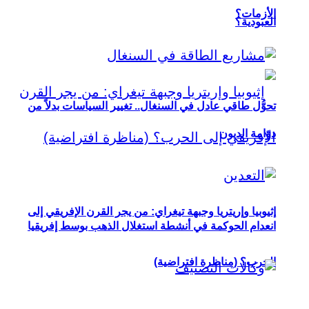
الأزمات؟
العبودية؟
تحوُّل طاقي عادل في السنغال.. تغيير السياسات بدلاً من
دوّامة الديون
إثيوبيا وإريتريا وجبهة تيغراي: من يجر القرن الإفريقي إلى
انعدام الحوكمة في أنشطة استغلال الذهب بوسط إفريقيا
الحرب؟ (مناظرة افتراضية)