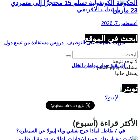
الحكومة الكونغولية تسلّم 15 محتجزًا إلى متمردي
23 مارس
أغسطس 7, 2026
ابحث في الموقع
تدريب الشباب على التوظيف.. دروس مستفادة من تسع دول
لا توجد نتيجة
إفريقية حول مواطن الخلل
مشاهدة جميع النتائج
يشغل حاليا
تويتر
الأكثر قراءة (أسبوع)
في 7 نقاط.. لماذا خرج تفشي وباء إيبولا عن السيطرة؟