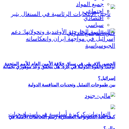
جميع المواد
اجتماعي
اقتصادي
سياسي
الحضور الإفريقي في سباق خلافة الأمين العام للأمم المتحدة
أوغندا والقوة الدولية في غزة: هل يتحقق وعد موهوزي بحماية
إسرائيل؟
بين طموحات التمثيل وتحديات المنافسة الدولية
كيف تعيد التكنولوجيا العسكرية رسم التحالفات الأمنية في
مالي؟