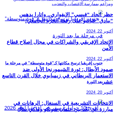
حظر اتحاد “فيسي” الإيفواري.. واتارا يدهس
“بيادق” غباغبو على رقعة الحرم الجامعي!
أكتوبر 22, 2024
الاتحاد الإفريقي والشراكات في مجال إصلاح قطاع
الأمن
أكتوبر 22, 2024
جنوب إفريقيا ترسخ مكانتها كـ”قوة متوسطة” في مرحلة ما
صمود الأبطال: ثورة الشيمورنجا الأولى ضد
الاستعمار البريطاني في زيمبابوي خلال القرن التاسع
عشر
بعد الثورة
أكتوبر 20, 2024
الانتخابات التشريعية في السنغال: الرهانات في
مبارزة عن بُعْد بين عثمان سونكو وماكي سال