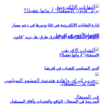
إدارة النفايات الإلكترونية في غانا ودورها في دعم مسار
الاقتصاد الأخضر في إفريقيا
الكونغو الديمقراطية عند مفترق طرق: هل يزيد “قانون
الاستفتاء” أزماتها تعقيدًا؟
الدور السياسي للشباب في إفريقيا
المدرسة في السنغال: الواقع والتحديات وآفاق المستقبل