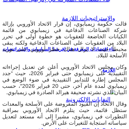
قالت حكومة زيمبابوي، إن قرار الاتحاد الأوروبي بإزالة
شركة الصناعات الدفاعية في زيمبابوي من قائمة
الكيانات الخاضعة للعقوبات هو خطوة أولى في تحرر
البلاد من العقوبات على الصناعات الدفاعية ولكنه يبقى
محبطاً حيث لا يزال هناك حظر أوروبي على توريد
بناء اقتصادات المعرفة في إفريقيا: السياسات والإستراتيجيات
الأسلحة للبلاد.
وكان مجلس الاتحاد الأوروبي أعلن عن تعديل إجراءاته
اللازمة
التقييدية على زيمبابوي حتى فبراير 2026، حيث “جدد
المجلس إطاره للتدابير التقييدية في ضوء الوضع في
زيمبابوي لمدة عام آخر، حتى 20 فبراير 2026″، حسب
البيان الذي نشرته صحيفة هيرالد الصادرة في زيمبابوي.
وقال الاتحاد إن القيود المفروضة على الأسلحة والمعدات
ستظل قائمة، حيث يتلزم الاتحاد الأوروبي بمراقبة
التطورات في زيمبابوي، مشيرا إلى أنه مستعد لتعديل
سياساته استجابة للتغيرات على الأرض.