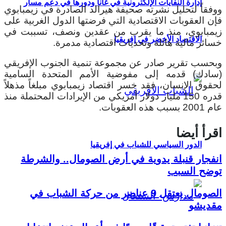
إدارة النفايات الإلكترونية في غانا ودورها في دعم مسار
ووفقاً لتحليل نشرته صحيفة هيرالد الصادرة في زيمبابوي
فإن العقوبات الاقتصادية التي فرضتها الدول الغربية على
زيمبابوي، منذ ما يقرب من عقدين ونصف، تسببت في
الاقتصاد الأخضر في إفريقيا
خسائر مالية هائلة وتحديات اقتصادية مدمرة.
وبحسب تقرير صادر عن مجموعة تنمية الجنوب الإفريقي
(سادك) قدمه إلى مفوضية الأمم المتحدة السامية
لحقوق الإنسان، فقد خسر اقتصاد زيمبابوي مبلغاً مذهلاً
قدره 150 مليار دولار أمريكي من الإيرادات المحتملة منذ
عام 2001 بسبب هذه العقوبات.
اقرأ أيضا
الدور السياسي للشباب في إفريقيا
انفجار قنبلة يدوية في أرض الصومال.. والشرطة
توضح السبب
الصومال يعتقل 9 عناصر من حركة الشباب في
مقديشو