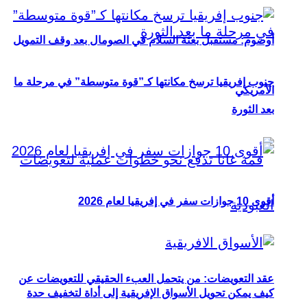
أوصوم: مستقبل بعثة السلام في الصومال بعد وقف التمويل
جنوب إفريقيا ترسخ مكانتها كـ”قوة متوسطة” في مرحلة ما
الأمريكي
بعد الثورة
أقوى 10 جوازات سفر في إفريقيا لعام 2026
عقد التعويضات: من يتحمل العبء الحقيقي للتعويضات عن
كيف يمكن تحويل الأسواق الإفريقية إلى أداة لتخفيف حدة