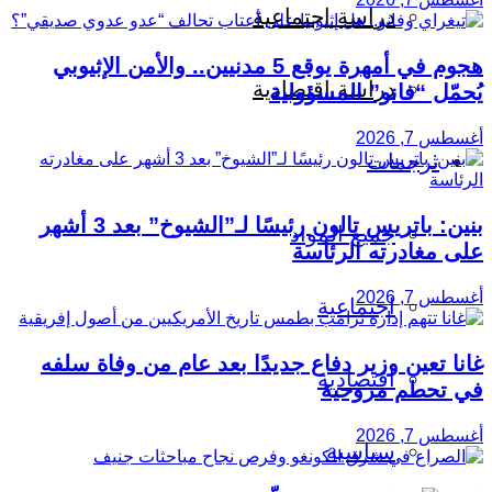
دراسة اجتماعية
هجوم في أمهرة يوقع 5 مدنيين.. والأمن الإثيوبي
دراسة اقتصادية
يُحمّل “فانو” المسؤولية
أغسطس 7, 2026
ترجمات
بنين: باتريس تالون رئيسًا لـ”الشيوخ” بعد 3 أشهر
جميع المواد
على مغادرته الرئاسة
أغسطس 7, 2026
اجتماعية
غانا تعين وزير دفاع جديدًا بعد عام من وفاة سلفه
اقتصادية
في تحطم مروحية
أغسطس 7, 2026
سياسية