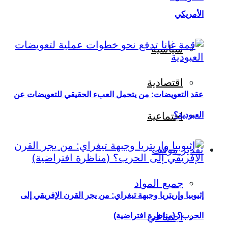
الأمريكي
سياسية
اقتصادية
عقد التعويضات: من يتحمل العبء الحقيقي للتعويضات عن
العبودية؟
اجتماعية
تقدير موقف
جميع المواد
إثيوبيا وإريتريا وجبهة تيغراي: من يجر القرن الإفريقي إلى
اجتماعي
الحرب؟ (مناظرة افتراضية)