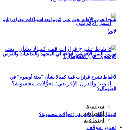
شبح الحرب الأهلية يخيم على إثيوبيا بعد اشتباكات تيغراي (تايم
لاين)
تهريب النمل الإفريقي: قراءة في المشهد والتداعيات والفرص
8 نقاط تشرح قرارات قمة كمبالا بشأن “بعثة أوصوم” في
الصومال؟
سياسية
اقتصادية
إثيوبيا والقرن الإفريقي: تحوُّلات محسوبة؟
اجتماعية
تقدير موقف