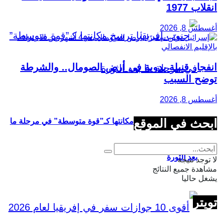
انقلاب 1977
أغسطس 8, 2026
انفجار قنبلة يدوية في أرض الصومال.. والشرطة
توضح السبب
أغسطس 8, 2026
ابحث في الموقع
جنوب إفريقيا ترسخ مكانتها كـ”قوة متوسطة” في مرحلة ما
بعد الثورة
لا توجد نتيجة
مشاهدة جميع النتائج
يشغل حاليا
تويتر