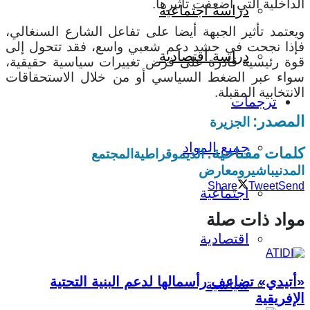
الداخلية التي أضعفت تأثيرها.
دراسة اجتماعية
ويعتمد تأثير الجبهة أيضا على تفاعل الشارع السنغالي،
فإذا نجحت في حشد دعم شعبي واسع، فقد تتحول إلى
دراسة اقتصادية
قوة رئيسية قادرة على فرض تغييرات سياسية حقيقية،
سواء عبر الضغط السياسي أو من خلال الاستحقاقات
الانتخابية المقبلة.
ترجمات
المصدر:
الجزيرة
جميع المواد
كلمات مفتاحية:
الديموقراطية
المجتمع
المدني
باشيرو
معارض
Share
Tweet
Send
اجتماعية
مواد ذات صلة
اقتصادية
«أتيدي» تضاعف رأسمالها لدعم البنية التحتية
سياسية
الإفريقية