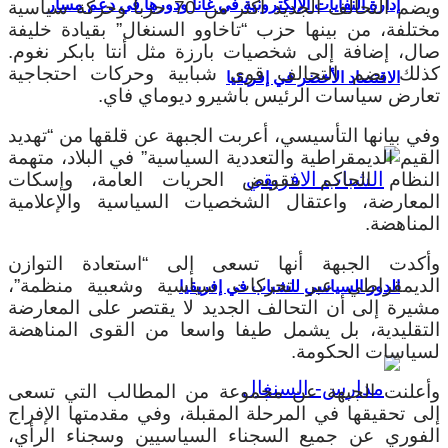
إدارة النفايات الإلكترونية في غانا ودورها في دعم مسار
ويضم التحالف الجديد أكثر من 70 حزبا وحركة سياسية
مختلفة، من بينها حزب “تاخاوو السنغال” بقيادة خليفة
صال، إضافة إلى شخصيات بارزة مثل أنتا بابكر نغوم.
كذلك يضم التحالف قوى شبابية وحركات احتجاجية
الاقتصاد الأخضر في إفريقيا
تعارض سياسات الرئيس باشيرو ديوماي فاي.
وفي بيانها التأسيسي، أعربت الجبهة عن قلقها من “تهديد
القيم الديمقراطية والتعددية السياسية” في البلاد، متهمة
النظام الحاكم بتقويض الحريات العامة، وإسكات
المعارضة، واعتقال الشخصيات السياسية والإعلامية
المناهضة.
وأكدت الجبهة أنها تسعى إلى “استعادة التوازن
الديمقراطي عبر تحركات سياسية وشعبية منظمة”،
الدور السياسي للشباب في إفريقيا
مشيرة إلى أن التحالف الجديد لا يقتصر على المعارضة
التقليدية، بل يشمل طيفا واسعا من القوى المناهضة
لسياسات الحكومة.
وأعلنت الجبهة عن مجموعة من المطالب التي تسعى
إلى تحقيقها في المرحلة المقبلة، وفي مقدمتها الإفراج
الفوري عن جميع السجناء السياسيين وسجناء الرأي،