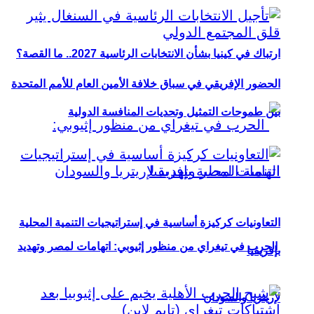
ارتباك في كينيا بشأن الانتخابات الرئاسية 2027.. ما القصة؟
الحضور الإفريقي في سباق خلافة الأمين العام للأمم المتحدة
بين طموحات التمثيل وتحديات المنافسة الدولية
التعاونيات كركيزة أساسية في إستراتيجيات التنمية المحلية
الحرب في تيغراي من منظور إثيوبي: اتهامات لمصر وتهديد
بإفريقيا
لإريتريا والسودان