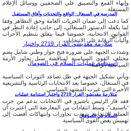
وإنهاء القمع والتضييق على الصحفيين ووسائل الإعلام
المستقلة.
المدرسة في السنغال: الواقع والتحديات وآفاق المستقبل
كما دعت إلى ضمان الحريات العامة وحق التظاهر وفقا
لما يكفله الدستور السنغالي، إلى جانب إعادة النظر في
القوانين الانتخابية، خصوصا فيما يتعلق بتنظيم الأحزاب
وآليات الرقابة على الانتخابات.
وشددت الجبهة على ضرورة فتح حوار وطني شامل يضم
مختلف القوى السياسية لمناقشة سبل تجاوز الأزمة
السياسية الراهنة.
ويأتي تشكيل الجبهة في ظل تصاعد التوترات السياسية
في السنغال، خصوصا بعد الانتخابات الرئاسية والتشريعية
الأخيرة التي غيرت المشهد السياسي.
متلازمة مقديشو: القرار 2719 واختبار استدامة عمليات
فقد فاز الرئيس باشيرو في الانتخابات بدعم من حزب
“باستيف”، وسط انتقادات من المعارضة التي اعتبرت أن
العملية الانتخابية شهدت تجاوزات وانتهاكات أفضت إلى
السلام في الصومال
تهميش بعض القوى السياسية.