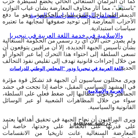
كما أن البرلمان السنغالي الحالي يخضع لسيطرة حزب
“باستيف”، مما أثار مخاوف المعارضة بشأن غياب التوازن
الديمقراطي داخل المؤسسات الحكومية، وهو ما دفع
الأحزاب المعارضة إلى توحيد صفوفها لمجابهة ما تعتبره
سياسات استبدادية.
ولم يصدر حتى الآن أي رد رسمي من الحكومة السنغالية
بشأن تأسيس الجبهة الجديدة، إلا أن مراقبين يتوقعون أن
تسعى السلطة إلى احتواء هذا التحرك إما عبر الحوار أو
من خلال إجراءات قانونية تهدف إلى تقليص نفوذ التحالف
الجديد.
اللغة العربية في نيجيريا ودور “المجلس الوطني للدراسات
ويرى محللون سياسيون أن الجبهة قد تشكل قوة مؤثرة
في المشهد السياسي المقبل، خاصة إذا نجحت في حشد
العربية والإسلامية”
الجماهير وتحويل مطالبها إلى ضغط فعلي على السلطة،
سواء من خلال المظاهرات الشعبية أو عبر الوسائل
القانونية والسياسية.
ويرى المراقبون أن نجاح الجبهة في تحقيق أهدافها يعتمد
دراسة سياسية
على قدرتها على الحفاظ على وحدتها، خاصة أن
المعارضة السنغالية عانت تاريخيا من الانقسامات