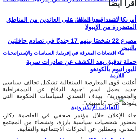
اقرأ أيضا
أمريكا تُشدد قيود السفر على العائدين من المناطق
المتضررة من الإيبولا
مصرع 22 شخصًا بينهم 17 جنديًا في تصادم حافلتين
بالنيجر
بناء اقتصادات المعرفة في إفريقيا: السياسات والإستراتيجيات
حملة تدقيق بعد الكشف عن صادرات سرية
لليورانيوم بالكونغو
اللازمة
أعلنت قوى المعارضة السنغالية تشكيل تحالف سياسي
جديد يحمل اسم “جبهة الدفاع عن الديمقراطية
والجمهورية”، بهدف التصدي لسياسات الحكومة التي
يقودها حزب “باستيف”.
جاء الإعلان خلال مؤتمر صحفي في العاصمة دكار،
بحضور شخصيات سياسية بارزة، ونشطاء من المجتمع
المدني، وممثلين عن الحركات الاجتماعية والنقابية.