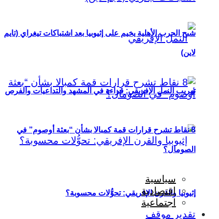
شبح الحرب الأهلية يخيم على إثيوبيا بعد اشتباكات تيغراي (تايم
لاين)
تهريب النمل الإفريقي: قراءة في المشهد والتداعيات والفرص
8 نقاط تشرح قرارات قمة كمبالا بشأن “بعثة أوصوم” في
الصومال؟
سياسية
اقتصادية
إثيوبيا والقرن الإفريقي: تحوُّلات محسوبة؟
اجتماعية
تقدير موقف