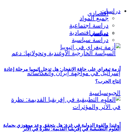
دراسات
اقتصادي
جميع المواد
دراسة اجتماعية
دراسة اقتصادية
سياسي
دراسة سياسية
أزمة تيغراي على حافة الانفجار: هل تدخل إثيوبيا مرحلة إعادة
إنتاج الحرب؟
أوغندا والقوة الدولية في غزة: هل يتحقق وعد موهوزي بحماية
العلوم التطبيقية في إفريقيا القديمة: نظرة في الأثر