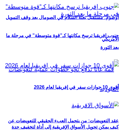
أوصوم: مستقبل بعثة السلام في الصومال بعد وقف التمويل
جنوب إفريقيا ترسخ مكانتها كـ”قوة متوسطة” في مرحلة ما
الأمريكي
بعد الثورة
أقوى 10 جوازات سفر في إفريقيا لعام 2026
عقد التعويضات: من يتحمل العبء الحقيقي للتعويضات عن
كيف يمكن تحويل الأسواق الإفريقية إلى أداة لتخفيف حدة