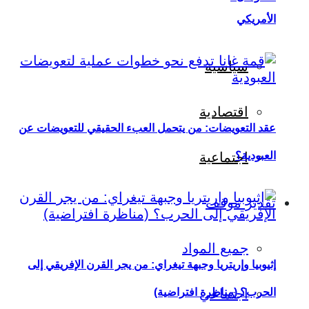
الأمريكي
سياسية
اقتصادية
عقد التعويضات: من يتحمل العبء الحقيقي للتعويضات عن
العبودية؟
اجتماعية
تقدير موقف
جميع المواد
إثيوبيا وإريتريا وجبهة تيغراي: من يجر القرن الإفريقي إلى
اجتماعي
الحرب؟ (مناظرة افتراضية)