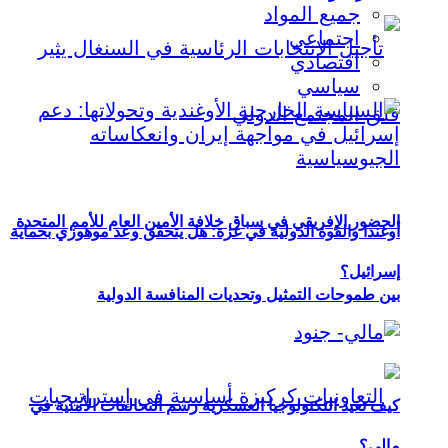
جميع المواد
اجتماعي
اقتصادي
سياسي
الحضور الإفريقي في سباق خلافة الأمين العام للأمم المتحدة
أوغندا والقوة الدولية في غزة: هل يتحقق وعد موهوزي بحماية
إسرائيل؟
بين طموحات التمثيل وتحديات المنافسة الدولية
كيف تعيد التكنولوجيا العسكرية رسم التحالفات الأمنية في
مالي؟