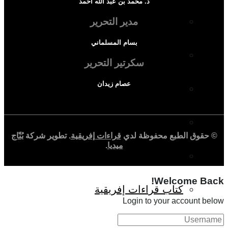
د. محمد بن عبد الله أحمد
حوارات وتحقيقات
مدير التحرير
بسام المسلماني
شخصيات
سكرتير التحرير
عصام زيدان
قراءات تاريخية
متابعات
© حقوق الطبع محفوظة لدي
قراءات إفريقية
. تطوير شركة
بُنّاج
ميديا
.
منظمات وهيئات
Welcome Back!
كتاب قراءات إفريقية
Login to your account below