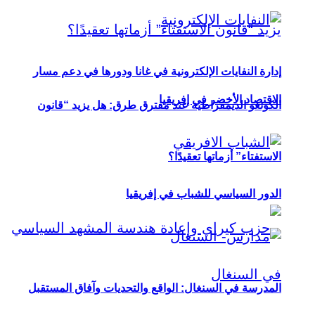
إدارة النفايات الإلكترونية في غانا ودورها في دعم مسار
الاقتصاد الأخضر في إفريقيا
الكونغو الديمقراطية عند مفترق طرق: هل يزيد “قانون
الاستفتاء” أزماتها تعقيدًا؟
الدور السياسي للشباب في إفريقيا
المدرسة في السنغال: الواقع والتحديات وآفاق المستقبل