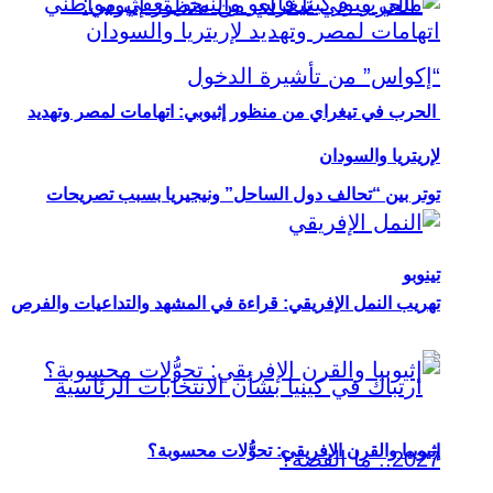
الحرب في تيغراي من منظور إثيوبي: اتهامات لمصر وتهديد
لإريتريا والسودان
توتر بين “تحالف دول الساحل” ونيجيريا بسبب تصريحات
تينوبو
تهريب النمل الإفريقي: قراءة في المشهد والتداعيات والفرص
إثيوبيا والقرن الإفريقي: تحوُّلات محسوبة؟