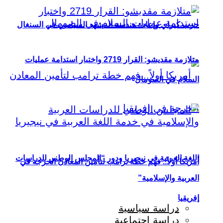
حزب كيراي وإعادة هندسة المشهد السياسي في السنغال
متلازمة مقديشو: القرار 2719 واختبار استدامة عمليات
السلام في الصومال
اللغة العربية في نيجيريا ودور “المجلس الوطني للدراسات
أمريكا أولاً.. فهم خطة ترامب لتأمين المعادن الحرجة في
العربية والإسلامية”
إفريقيا
دراسة سياسية
دراسة اجتماعية