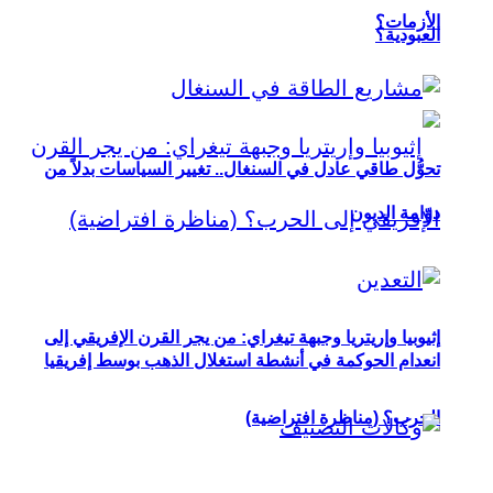
الأزمات؟
العبودية؟
تحوُّل طاقي عادل في السنغال.. تغيير السياسات بدلاً من
دوّامة الديون
إثيوبيا وإريتريا وجبهة تيغراي: من يجر القرن الإفريقي إلى
انعدام الحوكمة في أنشطة استغلال الذهب بوسط إفريقيا
الحرب؟ (مناظرة افتراضية)