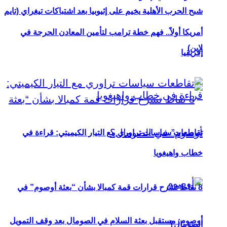
شبح الحرب الأهلية يخيم على إثيوبيا بعد اشتباكات تيغراي (تايم
أمريكا أولاً.. فهم خطة ترامب لتأمين المعادن الحرجة في
لاين)
إفريقيا
تقاطعات سياسات تراوري مع التيار الكيميتي: قراءة في
خطاب واهيغويا
8 نقاط تشرح قرارات قمة كمبالا بشأن “بعثة أوصوم” في
أوصوم: مستقبل بعثة السلام في الصومال بعد وقف التمويل
الصومال؟