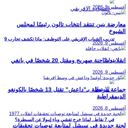
أغسطس 9, 2026
معارضة بنين تنتقد انتخاب تالون رئيسًا لمجلس
الشيوخ
تدريب الشباب الإفريقي على التوظيف: ماذا تكشف تجارب 9
أغسطس 9, 2026
انقلاب شاحنة صهريج ومقتل 20 شخصًا في بانغي
دول؟
أغسطس 9, 2026
جماعة مرتبطة بـ”داعش” تقتل 13 شخصًا بالكونغو
الديمقراطية
أغسطس 8, 2026
في 7 نقاط.. لماذا خرج تفشي وباء إيبولا عن السيطرة؟
لجنة جديدة في سيشل لمتابعة توصيات تحقيقات