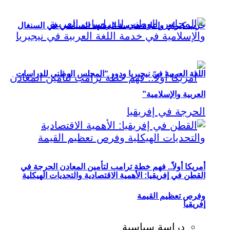
حزب كيراي وإعادة هندسة المشهد السياسي في السنغال
اللغة العربية في نيجيريا ودور “المجلس الوطني للدراسات
العربية والإسلامية”
أمريكا أولاً.. فهم خطة ترامب لتأمين المعادن الحرجة في
القطن في إفريقيا: الأهمية الاقتصادية والتحديات الهيكلية
وفرص تعظيم القيمة
إفريقيا
دراسة سياسية