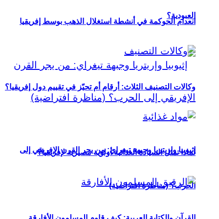
العبودية؟
انعدام الحوكمة في أنشطة استغلال الذهب بوسط إفريقيا
وكالات التصنيف الثلاث: أرقام أم تحيّز في تقييم دول إفريقيا؟
إثيوبيا وإريتريا وجبهة تيغراي: من يجر القرن الإفريقي إلى
لماذا تمثل السيادة الغذائية أولوية مصيرية لإفريقيا؟
الحرب؟ (مناظرة افتراضية)
القرآن والكتابة العربية: كيف قاوم المسلمون الأفارقة