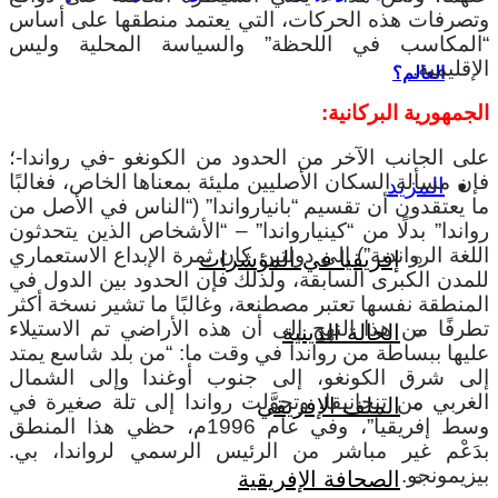
وتصرفات هذه الحركات، التي يعتمد منطقها على أساس
“المكاسب في اللحظة” والسياسة المحلية وليس
الإقليمية.
العالم؟
الجمهورية البركانية:
على الجانب الآخر من الحدود من الكونغو -في رواندا-؛
فإن مسألة السكان الأصليين مليئة بمعناها الخاص، فغالبًا
المزيد
ما يعتقدون أن تقسيم “بانيارواندا” (“الناس في الأصل من
رواندا” بدلًا من “كينيارواندا” – “الأشخاص الذين يتحدثون
اللغة الرواندية”) إلى دولتين كان ثمرة الإبداع الاستعماري
إفريقيا في المؤشرات
للمدن الكبرى السابقة، ولذلك فإن الحدود بين الدول في
المنطقة نفسها تعتبر مصطنعة، وغالبًا ما تشير نسخة أكثر
تطرفًا من هذا النهج إلى أن هذه الأراضي تم الاستيلاء
الحالة الدينية
عليها ببساطة من رواندا في وقت ما: “من بلد شاسع يمتد
إلى شرق الكونغو، إلى جنوب أوغندا وإلى الشمال
الغربي من تنجانيقا، وتحوَّلت رواندا إلى تلة صغيرة في
الملف الإفريقي
وسط إفريقيا”، وفي عام 1996م، حظي هذا المنطق
بدَعْم غير مباشر من الرئيس الرسمي لرواندا، بي.
بيزيمونجو.
الصحافة الإفريقية