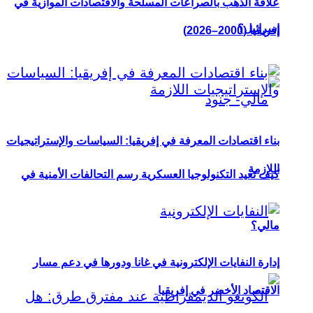
علاقة الذهب بالصراعات المسلحة والاقتصادات الموازية في
إسرائيل؟
إفريقيا (2000–2026)
بناء اقتصادات المعرفة في إفريقيا: السياسات والإستراتيجيات
اللازمة
كيف تعيد التكنولوجيا العسكرية رسم التحالفات الأمنية في
مالي؟
إدارة النفايات الإلكترونية في غانا ودورها في دعم مسار
الاقتصاد الأخضر في إفريقيا