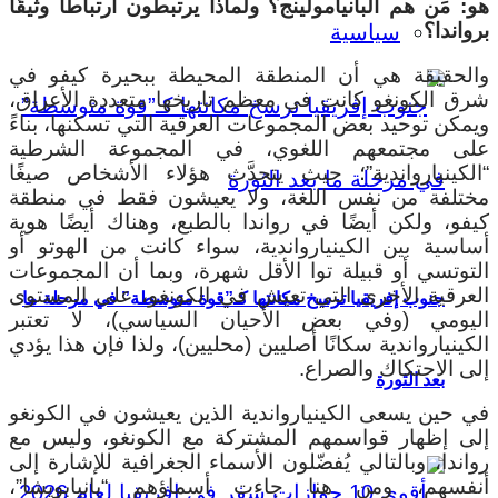
هو: مَن هم البانيامولينج؟ ولماذا يرتبطون ارتباطًا وثيقًا
برواندا؟
سياسية
والحقيقة هي أن المنطقة المحيطة ببحيرة كيفو في
شرق الكونغو كانت في معظم تاريخها متعددة الأعراق،
ويمكن توحيد بعض المجموعات العرقية التي تسكنها، بناءً
على مجتمعهم اللغوي، في المجموعة الشرطية
“الكينيارواندية”؛ حيث يتحدَّث هؤلاء الأشخاص صيغًا
مختلفة من نفس اللغة، ولا يعيشون فقط في منطقة
كيفو، ولكن أيضًا في رواندا بالطبع، وهناك أيضًا هوية
أساسية بين الكينيارواندية، سواء كانت من الهوتو أو
التوتسي أو قبيلة توا الأقل شهرة، وبما أن المجموعات
العرقية الأخرى التي تعيش في الكونغو، على المستوى
جنوب إفريقيا ترسخ مكانتها كـ”قوة متوسطة” في مرحلة ما
اليومي (وفي بعض الأحيان السياسي)، لا تعتبر
الكينيارواندية سكانًا أصليين (محليين)، ولذا فإن هذا يؤدي
إلى الاحتكاك والصراع.
بعد الثورة
في حين يسعى الكينيارواندية الذين يعيشون في الكونغو
إلى إظهار قواسمهم المشتركة مع الكونغو، وليس مع
رواندا، وبالتالي يُفضّلون الأسماء الجغرافية للإشارة إلى
أنفسهم، ومن هنا جاءت أسماؤهم “بانيابويشا”،