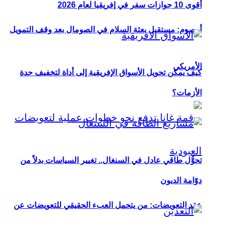
أقوى 10 جوازات سفر في إفريقيا لعام 2026
أوصوم: مستقبل بعثة السلام في الصومال بعد وقف التمويل
الأمريكي
كيف يمكن تحويل الأسواق الإفريقية إلى أداة لتخفيف حدة
الأزمات؟
تحوُّل طاقي عادل في السنغال.. تغيير السياسات بدلاً من
دوّامة الديون
عقد التعويضات: من يتحمل العبء الحقيقي للتعويضات عن