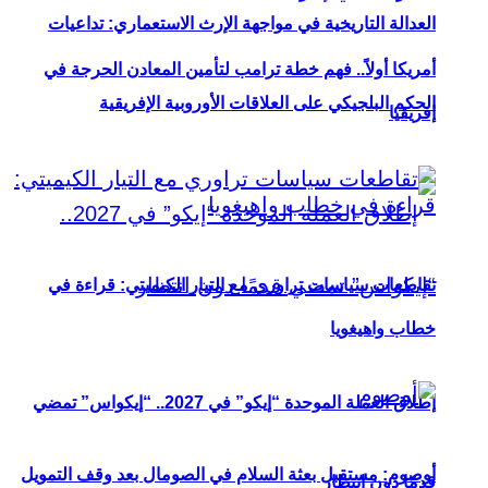
العدالة التاريخية في مواجهة الإرث الاستعماري: تداعيات
أمريكا أولاً.. فهم خطة ترامب لتأمين المعادن الحرجة في
الحكم البلجيكي على العلاقات الأوروبية الإفريقية
إفريقيا
تقاطعات سياسات تراوري مع التيار الكيميتي: قراءة في
خطاب واهيغويا
إطلاق العملة الموحدة “إيكو” في 2027.. “إيكواس” تمضي
أوصوم: مستقبل بعثة السلام في الصومال بعد وقف التمويل
قدمًا دون انتظار