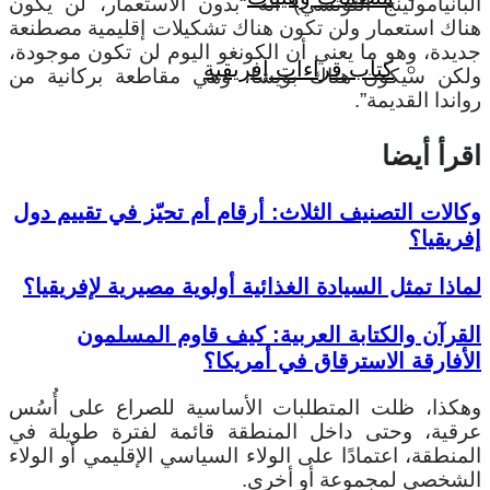
البانيامولينج التوتسي) أنه “بدون الاستعمار، لن يكون
هناك استعمار ولن تكون هناك تشكيلات إقليمية مصطنعة
جديدة، وهو ما يعني أن الكونغو اليوم لن تكون موجودة،
كتاب قراءات إفريقية
ولكن سيكون هناك بويشا، وهي مقاطعة بركانية من
رواندا القديمة”.
اقرأ أيضا
وكالات التصنيف الثلاث: أرقام أم تحيّز في تقييم دول
إفريقيا؟
لماذا تمثل السيادة الغذائية أولوية مصيرية لإفريقيا؟
القرآن والكتابة العربية: كيف قاوم المسلمون
الأفارقة الاسترقاق في أمريكا؟
وهكذا، ظلت المتطلبات الأساسية للصراع على أُسُس
عرقية، وحتى داخل المنطقة قائمة لفترة طويلة في
المنطقة، اعتمادًا على الولاء السياسي الإقليمي أو الولاء
الشخصي لمجموعة أو أخرى.