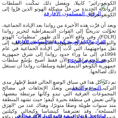
الكونغو-زائير” كابيلا، وبفضل ذلك تمكَّنت السلطات
الرواندية الجديدة من حلّ مشكلة الهوتو الذين فرَّوا إلى
الكونغو جزئيًّا.
وبعد أن فرَّت هذه الأخيرة من رواندا بعد الإبادة الجماعية،
تحوَّلت تدريجيًّا إلى القوات الديمقراطية لتحرير رواندا
(FDLR)، وفي واقع الأمر، أدَّى ظهور “منظمات” الهوتو
القرآن والكتابة العربية: كيف قاوم المسلمون الأفارقة
والتوتسي في شرق جمهورية الكونغو الديمقراطية إلى
نقل مواجهتهما، التي أدَّت إلى الإبادة الجماعية في عام
1994م، إلى ما وراء حدود رواندا إلى شرق جمهورية
الكونغو الديمقراطية، والآن فقط أصبح بوُسْع سلطات
الاسترقاق في أمريكا؟
جمهورية الكونغو الديمقراطية وسلطات رواندا أن تستغل
ذلك لصالحها.
تم ذكر كل هذا في سياق الوضع الحالي فقط لإظهار مدى
التركيب وعدم التجانس وتعدُّد الاتجاهات في مصالح
المجموعات العرقية التي تبدو وكأنها مرتبطة ببعضها،
والتي تعيش في منطقة بحيرة كيفو؛ حيث تشهد المنطقة
منذ سنوات طويلة وضعًا متوترًا، وهناك عدد من “الفِرَق
المسلحة”، وقد تعتبرهما كينشاسا وكيجالي وكيلتين
لماذا تحتل 6 دول إفريقية قائمة الدول الأكثر سخاءً في
عنهما، ولكنّ هذا لا يعني السيطرة الكاملة على دوافع