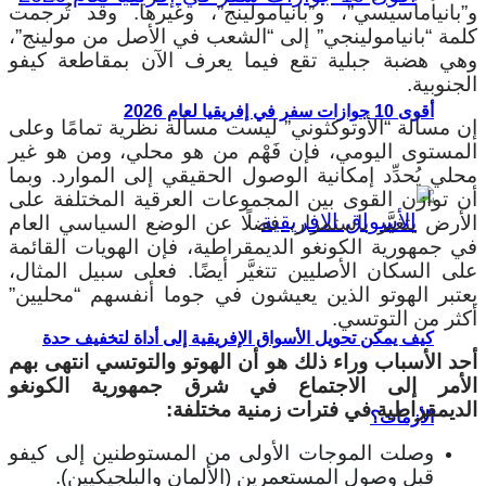
و”بانياماسيسي”، و”بانيامولينج”، وغيرها. وقد تُرجمت
كلمة “بانيامولينجي” إلى “الشعب في الأصل من مولينج”،
وهي هضبة جبلية تقع فيما يعرف الآن بمقاطعة كيفو
الجنوبية.
أقوى 10 جوازات سفر في إفريقيا لعام 2026
إن مسألة “الأوتوكثوني” ليست مسألة نظرية تمامًا وعلى
المستوى اليومي، فإن فَهْم من هو محلي، ومن هو غير
محلي يُحدِّد إمكانية الوصول الحقيقي إلى الموارد. وبما
أن توازن القوى بين المجموعات العرقية المختلفة على
الأرض يتغيَّر باستمرار، فضلًا عن الوضع السياسي العام
في جمهورية الكونغو الديمقراطية، فإن الهويات القائمة
على السكان الأصليين تتغيَّر أيضًا. فعلى سبيل المثال،
يعتبر الهوتو الذين يعيشون في جوما أنفسهم “محليين”
أكثر من التوتسي.
كيف يمكن تحويل الأسواق الإفريقية إلى أداة لتخفيف حدة
أحد الأسباب وراء ذلك هو أن الهوتو والتوتسي انتهى بهم
الأمر إلى الاجتماع في شرق جمهورية الكونغو
الديمقراطية في فترات زمنية مختلفة:
الأزمات؟
وصلت الموجات الأولى من المستوطنين إلى كيفو
قبل وصول المستعمرين (الألمان والبلجيكيين).