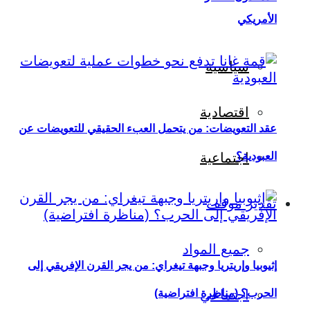
الأمريكي
سياسية
اقتصادية
عقد التعويضات: من يتحمل العبء الحقيقي للتعويضات عن
العبودية؟
اجتماعية
تقدير موقف
جميع المواد
إثيوبيا وإريتريا وجبهة تيغراي: من يجر القرن الإفريقي إلى
اجتماعي
الحرب؟ (مناظرة افتراضية)