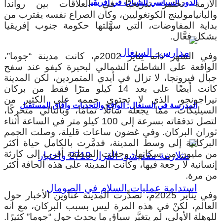
الدور السياسي للشباب في إفريقيا
الأزمة تختمر تدريجيًّا في العلاقات بين رواندا
والبانيامولينج الكونغوليين، وكان الصراع نفسه يقترب من
بداية المفاوضات، التي سهَّلتها حكومة جنوب إفريقيا
بشكل فعَّال.
وفي الشهر ذاته يناير 2002م، كانت مدينة “جوما”،
الواقعة على الشاطئ الشمالي لبحيرة كيفو عند سفح
جبال فيرونجا، لا تزال في أيدي المتمردين، لكن المدينة
كانت أيضًا على بعد 14 كيلو مترًا فقط من بركان
نيراجونجو، الذي لا تحتوي حممه على الكثير من
المدرسة في السنغال: الواقع والتحديات وآفاق المستقبل
السيليكات، مما يجعله سائلًا تمامًا، وبالتالي متحركًا،
لتصل تدفقاته بسرعة إلى 100 كيلو متر في الساعة أثناء
ثوران البركان. وفي غضون ساعات قليلة، وصلت الحمم
البركانية إلى وسط المدينة، فدمَّرت بالكامل حياة أكثر
من مليون من سكانها، وجعلت المنطقة أقرب إلى كارثة
إنسانية لا رجعة فيها، وكانت المدينة على هذه الحافة أكثر
من مرة.
وفي يناير 2025م، تصدَّرت المدينة عناوين الأخبار حول
العالم، لكنْ في هذه المرة ليس بسبب البركان، مع أنه
للوهلة الأولى، لم يتغيَّر سياق ما يحدث حول “جوما” كثيرًا.