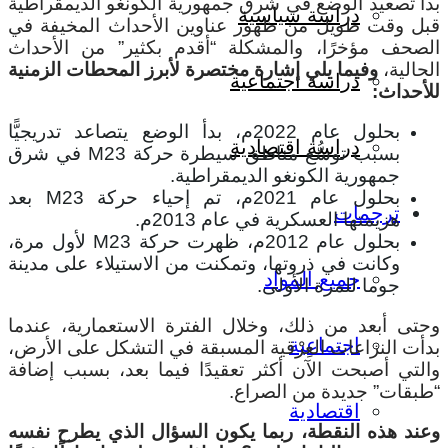
بدأ تصعيد الوضع في شرق جمهورية الكونغو الديمقراطية
دراسة سياسية
قبل وقت طويل من ظهور عناوين الأحداث المخيفة في
الصحف مؤخرًا، والمشكلة “أقدم بكثير” من الأحداث
الحالية،
وفيما يلي إشارة مختصرة لأبرز المحطات الزمنية
دراسة اجتماعية
للأحداث:
بحلول عام 2022م، بدأ الوضع يتصاعد تدريجيًّا
دراسة اقتصادية
بسبب توسُّع مناطق سيطرة حركة M23 في شرق
جمهورية الكونغو الديمقراطية.
بحلول عام 2021م، تم إحياء حركة M23 بعد
ترجمات
هزيمتها العسكرية في عام 2013م.
بحلول عام 2012م، ظهرت حركة M23 لأول مرة،
وكانت في ذروتها، وتمكنت من الاستيلاء على مدينة
جميع المواد
جوما للمرة الأولى.
وحتى أبعد من ذلك، وخلال الفترة الاستعمارية، عندما
اجتماعية
بدأت النزاعات العِرْقية المسبقة في التشكل على الأرض،
والتي أصبحت الآن أكثر تعقيدًا فيما بعد، بسبب إضافة
“طبقات” جديدة من الصراع.
اقتصادية
وعند هذه النقطة، ربما يكون السؤال الذي يطرح نفسه