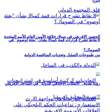
لاين)
الحضور الإفريقي في سباق خلافة الأمين العام للأمم المتحدة
8 نقاط تشرح قرارات قمة كمبالا بشأن “بعثة أوصوم” في
الصومال؟
بين طموحات التمثيل وتحديات المنافسة الدولية
رؤية نقدية: “الانقلاب الأخلاقي للدولة” في الساحل الإفريقي