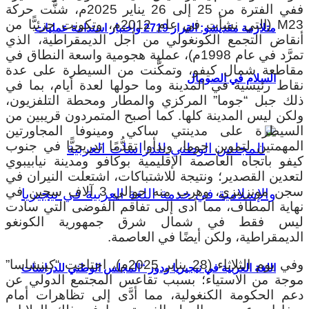
ففي الفترة من 25 إلى 26 يناير 2025م، شنَّت حركة
M23 (التي نشأت في عام 2012م، وتكونت جزئيًّا من
متلازمة مقديشو: القرار 2719 واختبار استدامة عمليات
أنقاض التجمع الكونغولي من أجل الديمقراطية، الذي
تمرَّد في عام 1998م)، عملية هجومية واسعة النطاق في
مقاطعة شمال كيفو، وتمكَّنت من السيطرة على عدة
السلام في الصومال
نقاط رئيسية في المدينة وما حولها لعدة أيام، بما في
ذلك جبل “جوما” المركزي والمطار ومحطة التلفزيون،
ولكن ليس المدينة كلها. كما أصبح المتمردون قريبين من
السيطرة على مدينتي ساكي ومينوفا المجاورتين
المهمتين لتموين جوما، وبدأوا تقدُّمًا تدريجيًّا في جنوب
كيفو باتجاه العاصمة الإقليمية بوكافو ومدينة نيابيبوي
لتعدين القصدير؛ ونتيجة للاشتباكات، اشتعلت النيران في
سجن مونزينزي، وهرب منه حوالي 3 آلاف سجين في
نهاية المطاف، مما أدى إلى تفاقم الفوضى التي سادت
ليس فقط في شمال شرق جمهورية الكونغو
الديمقراطية، ولكن أيضًا في العاصمة.
وفي يوم الثلاثاء (28 يناير 2025م)، اجتاحت “كينشاسا”
اللغة العربية في نيجيريا ودور “المجلس الوطني للدراسات
موجة من الاستياء؛ بسبب تقاعس المجتمع الدولي عن
دعم الحكومة الكنغولية، مما أدَّى إلى تظاهرات أمام