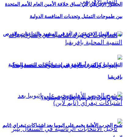
الحضور الإفريقي في سباق خلافة الأمين العام للأمم المتحدة
بين طموحات التمثيل وتحديات المنافسة الدولية
تهريب النمل الإفريقي: قراءة في المشهد والتداعيات والفرص
التعاونيات كركيزة أساسية في إستراتيجيات التنمية المحلية
بإفريقيا
إثيوبيا والقرن الإفريقي: تحوُّلات محسوبة؟
شبح الحرب الأهلية يخيم على إثيوبيا بعد اشتباكات تيغراي (تايم