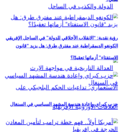
رؤية نقدية: “الانقلاب الأخلاقي للدولة” في الساحل الإفريقي
الكونغو الديمقراطية عند مفترق طرق: هل يزيد “قانون
الاستفتاء” أزماتها تعقيدًا؟
حزب كيراي وإعادة هندسة المشهد السياسي في السنغال