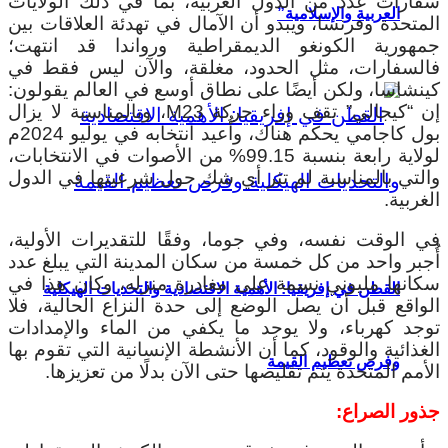
سفارات عدد من الدول الغربية، بما في ذلك الولايات
العربية والإسلامية”
المتحدة وفرنسا، ويبدو أن الآمال في تهدئة العلاقات بين
جمهورية الكونغو الديمقراطية ورواندا قد انتهت؛
فالسفارات، مثل الحدود، مغلقة، والآن ليس فقط في
كينشاسا، ولكن أيضًا على نطاق أوسع في العالم يقولون:
إن “كيجالي” تقف وراء حركة M23، وبالمناسبة لا يزال
بول كاجامي يحكم هناك، وأُعيد انتخابه في يوليو 2024م
لولاية رابعة بنسبة 99.15% من الأصوات في الانتخابات،
والتي بالمناسبة لم تثر أي شك حول شرعيتها في الدول
الغربية.
في الوقت نفسه، وفي جوما، وفقًا للتقديرات الأولية،
أُجبر واحد من كل خمسة من سكان المدينة التي يبلغ عدد
سكانها مليوني نسمة على مغادرة منزله، وكان هذا في
القطن في إفريقيا: الأهمية الاقتصادية والتحديات الهيكلية
الواقع قبل أن يصل الوضع إلى حدة النزاع الحالية، فلا
توجد كهرباء، ولا يوجد ما يكفي من الماء والإمدادات
الغذائية والوقود، كما أن الأنشطة الإنسانية التي تقوم بها
وفرص تعظيم القيمة
الأمم المتحدة يتم تقليصها حتى الآن بدلًا من تعزيزها.
جذور الصراع: