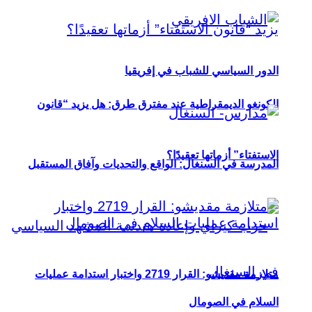
الدور السياسي للشباب في إفريقيا
الكونغو الديمقراطية عند مفترق طرق: هل يزيد “قانون
الاستفتاء” أزماتها تعقيدًا؟
المدرسة في السنغال: الواقع والتحديات وآفاق المستقبل
متلازمة مقديشو: القرار 2719 واختبار استدامة عمليات
السلام في الصومال