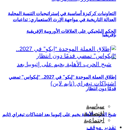
التعاونيات كركيزة أساسية في إستراتيجيات التنمية المحلية
العدالة التاريخية في مواجهة الإرث الاستعماري: تداعيات
الحكم البلجيكي على العلاقات الأوروبية الإفريقية
بإفريقيا
إطلاق العملة الموحدة “إيكو” في 2027.. “إيكواس” تمضي
قدمًا دون انتظار
سياسية
اقتصادية
شبح الحرب الأهلية يخيم على إثيوبيا بعد اشتباكات تيغراي (تايم
اجتماعية
تقدير موقف