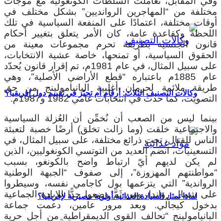
وفي المقابل، تعاملت السلطات الكونغولية مع موجات
مختلفة من “المهاجرين الروانديين” بشكل مختلف في
أوقات مختلفة، اعتمادًا على المنفعة السياسية في تلك
اللحظة وكقاعدة عامة، كان الأمر يتعلق بتغيير أحكام
قانون الجنسية بطريقة تحرم مجموعات معينة من
الحقوق السياسية، أو تمنحها، خاصة عشية الانتخابات،
على سبيل المثال، في عام 1981م، تم إقرار قانون يُحدّد
عام 1885م باعتباره “قطع الأراضي الأصلية”، وهي
طريقة ملائمة لحرمان أغلبية البانيامولينج من حق
وكالات التصنيف الثلاث: أرقام أم تحيّز في تقييم دول إفريقيا؟
التصويت، كما حدث في انتخابات عامي 1982 و1987م.
بينما ليس من الصعب أن نُخمِّن أن العُزلة السياسية
والاجتماعية خلقت (وما زالت تخلق) أرضًا خصبة لتعبئة
الناس للقتال، تحت ذرائع مختلفة، على سبيل المثال، في
التسعينيات، انضم العديد من التوتسي الكونغوليين، الذين
لم يكن لديهم أيّ ارتباط واضح بالكونغو، بسبب
“مواطنتهم المهزوزة”، إلى صفوف “الجبهة الوطنية
الرواندية” التي يتزعمها بول كاجامي نفسه، وسيطروا
على شمال رواندا، ومِن ثَمَّ وضعوا حدًّا للإبادة الجماعية
لماذا تمثل السيادة الغذائية أولوية مصيرية لإفريقيا؟
بدخول كيجالي. وبعد مرور عامين، دعمت جماعة
البانيامولينج “تحالف القوى الديمقراطية من أجل حرية