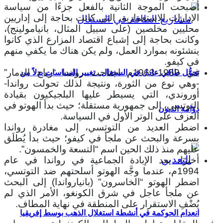
أصبحت الموجة الثانية بالفعل جزءًا من سياسة
الإدارات الاستعمارية، التي كانت بحاجة إلى إداريين
محليين مخلصين (على سبيل المثال، بانيامولينج)،
وكانت بحاجة إلى إشباع اقتصاد المزارع الذي كانوا
ينشئونه بموارد العمل، ولم يكن هناك ما يكفي منهم
في كيفو.
في 1959-1963م اجتاحت رواندا “رياح الدمار”
تحوُّل طاقي عادل في السنغال.. تغيير السياسات بدلاً من
-وهي نوع من الثورة، ونتيجة لذلك تحولت رواندا-
أوروندي، التي يسيطر عليها البلجيكيون بقيادة
التوتسي، إلى جمهورية مستقلة؛ حيث بدأ الهوتو في
دوّامة الديون
العزف على الوتر الأول في السياسة.
اضطر العديد من التوتسي، إلى مغادرة رواندا
بسرعة والبحث عن ملجأ في كيفو؛ حيث بدأ يُطلَق
عليهم منذ ذلك الحين اسم “التسعة والخمسون”.
أخيرًا، بعد الإبادة الجماعية في رواندا في عام
1994م، عندما وجَّه الهوتو أسلحتهم ضد التوتسي،
اضطر الهوتو “الخاسرون” (بانيارواندا) إلى البحث
عن ملجأ عاجل في شرق الكونغو، الأمر الذي لم
يُضْفِ الاستقرار على المنطقة في نهاية المطاف.
انعدام الحوكمة في أنشطة استغلال الذهب بوسط إفريقيا