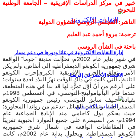
خبير في مركز الدراسات الإفريقية – الجامعة الوطنية
للبحوث
الناشر: المجلس الروسي للشؤون الدولية
ترجمة: مروة أحمد عبد العليم
باحثة في الشأن الروسي
إدارة النفايات الإلكترونية في غانا ودورها في دعم مسار
في شهر يناير عام 2002م، تحوَّلت مدينة “جوما” الواقعة
شرق جمهورية الكونغو الديمقراطية إلى أنقاض، ولم يكن
الأمر يتعلق بالحرب الإفريقية الكبرى[حرب الكونغو
الاقتصاد الأخضر في إفريقيا
الثانية]، التي كانت في ذلك الوقت تهزّ البلاد لعدة سنوات؛
على الرغم من أنّ أوّل تمرُّد لها قد بدأ في هذه المنطقة،
عندما قام البانيامولينج-التوتسي، في أغسطس 1998م
بقيادة حليف سابق للتوتسي، رئيس جمهورية الكونغو
الديمقراطية، وتمكنت القبائل -بدعم من رواندا المجاورة؛
حيث يحكم بول كاجامي منذ الإبادة الجماعية عام
1994م- من السيطرة على جميع الموارد الحيوية تقريبًا
في المقاطعات الواقعة في شمال شرق جمهورية
الكونغو الديمقراطية. وبحلول بداية عام 2002م، كانت