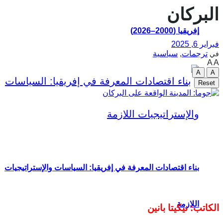
البركان
إفريقيا (2000–2026)
فبراير 6, 2025
ترجمات
,
سياسية
في
A
A
A
A
Reset
بناء اقتصادات المعرفة في إفريقيا: السياسات والإستراتيجيات
اللازمة
الكاتب: نيكيتا بانين