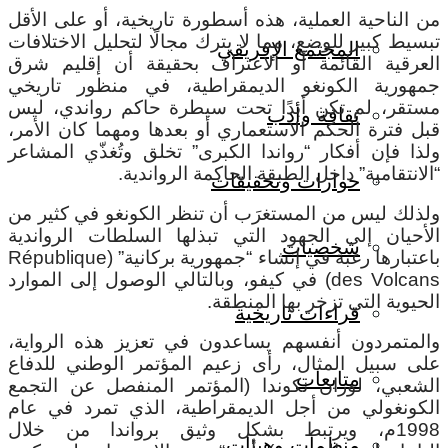
من الناحية العملية، هذه أسطورة تاريخية، أو على الأقل
تبسيط كبير للوضع، مما لا يترك مجالًا لتحليل الاختلافات
المجتمع الإفريقي
العرقية القائمة أو الاعتراف بحقيقة أن إقليم شرق
جمهورية الكونغو الديمقراطية، في منظور تاريخي
مستقر، لم تكن أبدًا تحت سيطرة حاكم رواندي، ليس
ثقافة وأدب
قبل فترة الحكم الاستعماري أو بعدها ومهما كان الأمر،
ولذا فإن أفكار “رواندا الكبرى” تخلق وتُغذّي المشاعر
“الانتقامية” داخل الطبقة الحاكمة الرواندية.
حوارات وتحقيقات
ولذلك ليس من المستغرَب أن تنظر الكونغو في كثير من
الأحيان إلى الجهود التي تبذلها السلطات الرواندية
شخصيات
باعتبارها رغبة في إنشاء “جمهورية بركانية” (République
des Volcans) في كيفو، وبالتالي الوصول إلى الموارد
الحيوية التي تزخر بها المنطقة.
قراءات تاريخية
والمتمردون أنفسهم يساعدون في تعزيز هذه الرواية،
على سبيل المثال، رأى زعيم المؤتمر الوطني للدفاع
متابعات
الشعبي، لوران نكوندا (المؤتمر المنفصل عن التجمع
الكونغولي من أجل الديمقراطية، الذي تمرد في عام
1998م، ويرتبط بشكل وثيق برواندا من خلال
منظمات وهيئات