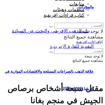
متابعات
والمؤثرات
منظمات وهيئات
كتاب قراءات إفريقية
لا توجد نتيجة
مشاهدة جميع النتائج
Eng
|
Fr
لا توجد نتيجة
مشاهدة جميع النتائج
علاقة الذهب بالصراعات المسلحة والاقتصادات الموازية في
مقتل سبعة أشخاص برصاص
إفريقيا (2000–2026)
الجيش في منجم بغانا