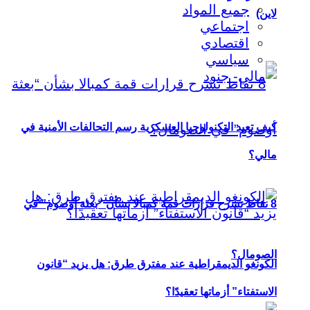
جميع المواد
لاين)
اجتماعي
اقتصادي
سياسي
كيف تعيد التكنولوجيا العسكرية رسم التحالفات الأمنية في
مالي؟
8 نقاط تشرح قرارات قمة كمبالا بشأن “بعثة أوصوم” في
الصومال؟
الكونغو الديمقراطية عند مفترق طرق: هل يزيد “قانون
الاستفتاء” أزماتها تعقيدًا؟