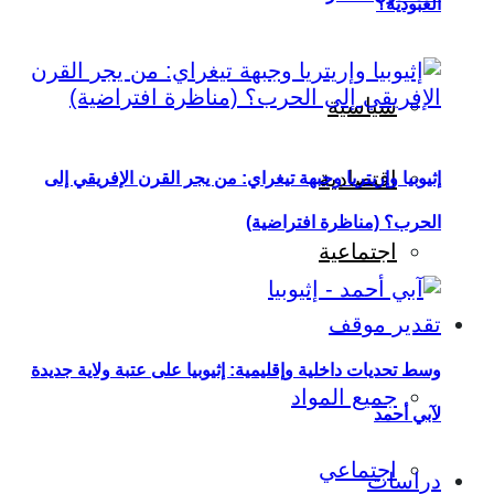
العبودية؟
سياسية
اقتصادية
إثيوبيا وإريتريا وجبهة تيغراي: من يجر القرن الإفريقي إلى
الحرب؟ (مناظرة افتراضية)
اجتماعية
تقدير موقف
وسط تحديات داخلية وإقليمية: إثيوبيا على عتبة ولاية جديدة
جميع المواد
لآبي أحمد
اجتماعي
دراسات