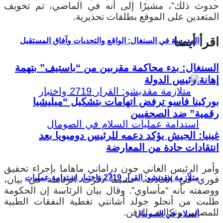
حدوث ذلك”، مشيرًا إلى أنه في الماضي، تم تخويف
المتعدين على الموقع بطلقات تحذيرية.
اقرأ أيضا
المدرسة في السنغال: الواقع والتحديات وآفاق المستقبل
السنغال: بدء محاكمة مقربين من “باستيف” بتهمة
إهانة رئيس الدولة
بوركينا فاسو ترفض اتهامات بتشكيل “ميليشيا
رقمية” ضد الصحفيين
غينيا: الجيش يؤكد دعمه للرئيس دومبويا بعد
انتقادات حادة من المعارضة
وأمر الرئيس الغاني جون دراماني ماهاما بإجراء تحقيق
متلازمة مقديشو: القرار 2719 واختبار استدامة عمليات
فوري في الحادث، حسبما ذكرت الرئاسة في بيان،
ووصفته بأنه “مأساوي”. وقال بيان الرئاسة إن الحكومة
طلبت من أنجلو جولد أشانتي تغطية النفقات الطبية
للمصابين وتكاليف الدفن.
السلام في الصومال