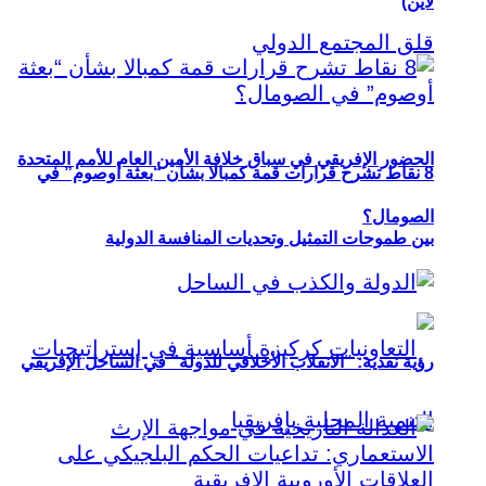
لاين)
الحضور الإفريقي في سباق خلافة الأمين العام للأمم المتحدة
8 نقاط تشرح قرارات قمة كمبالا بشأن “بعثة أوصوم” في
الصومال؟
بين طموحات التمثيل وتحديات المنافسة الدولية
رؤية نقدية: “الانقلاب الأخلاقي للدولة” في الساحل الإفريقي