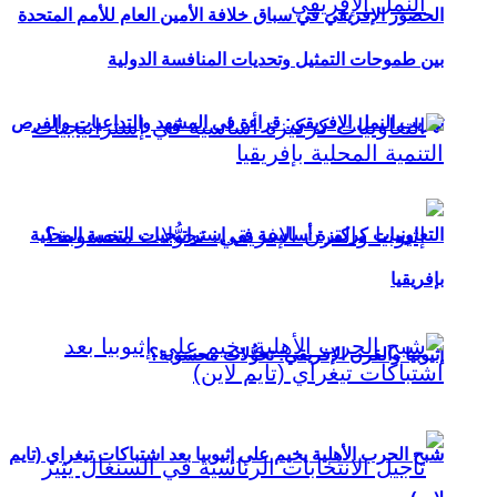
الحضور الإفريقي في سباق خلافة الأمين العام للأمم المتحدة
بين طموحات التمثيل وتحديات المنافسة الدولية
تهريب النمل الإفريقي: قراءة في المشهد والتداعيات والفرص
التعاونيات كركيزة أساسية في إستراتيجيات التنمية المحلية
بإفريقيا
إثيوبيا والقرن الإفريقي: تحوُّلات محسوبة؟
شبح الحرب الأهلية يخيم على إثيوبيا بعد اشتباكات تيغراي (تايم