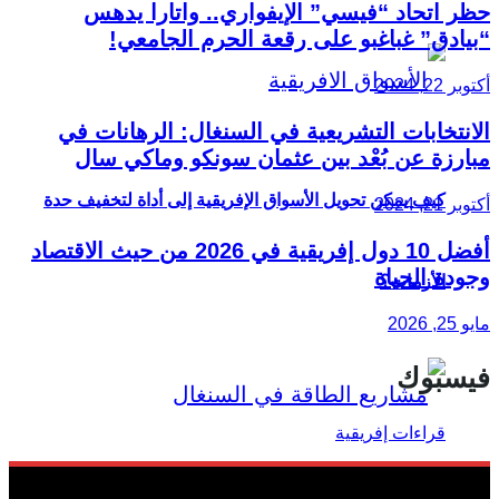
حظر اتحاد “فيسي” الإيفواري.. واتارا يدهس
“بيادق” غباغبو على رقعة الحرم الجامعي!
أكتوبر 22, 2024
الانتخابات التشريعية في السنغال: الرهانات في
مبارزة عن بُعْد بين عثمان سونكو وماكي سال
كيف يمكن تحويل الأسواق الإفريقية إلى أداة لتخفيف حدة
أكتوبر 21, 2024
أفضل 10 دول إفريقية في 2026 من حيث الاقتصاد
وجودة الحياة
الأزمات؟
مايو 25, 2026
فيسبوك