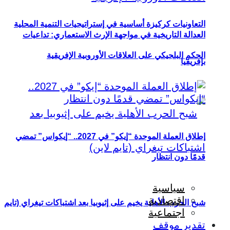
التعاونيات كركيزة أساسية في إستراتيجيات التنمية المحلية
العدالة التاريخية في مواجهة الإرث الاستعماري: تداعيات
الحكم البلجيكي على العلاقات الأوروبية الإفريقية
بإفريقيا
إطلاق العملة الموحدة “إيكو” في 2027.. “إيكواس” تمضي
قدمًا دون انتظار
سياسية
اقتصادية
شبح الحرب الأهلية يخيم على إثيوبيا بعد اشتباكات تيغراي (تايم
اجتماعية
تقدير موقف