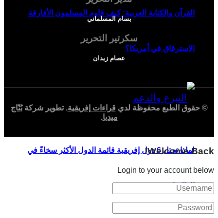
القرآن والكتابة العربية: كيف قاوم المسلمون الأفارقة
بسام المسلماني
سكرتير التحرير
الاسترقاق في أمريكا؟
عصام زيدان
© حقوق الطبع محفوظة لدي
قراءات إفريقية
. تطوير شركة
بُنّاج
ميديا
.
Welcome Back!
لماذا تحتل 6 دول إفريقية قائمة الدول الأكثر سخاءً في
Login to your account below
العالم؟