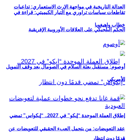
العدالة التاريخية في مواجهة الإرث الاستعماري: تداعيات
تقاطعات سياسات تراوري مع التيار الكيميتي: قراءة في
خطاب واهيغويا
الحكم البلجيكي على العلاقات الأوروبية الإفريقية
أوصوم: مستقبل بعثة السلام في الصومال بعد وقف التمويل
الأمريكي
إطلاق العملة الموحدة “إيكو” في 2027.. “إيكواس” تمضي
عقد التعويضات: من يتحمل العبء الحقيقي للتعويضات عن
قدمًا دون انتظار