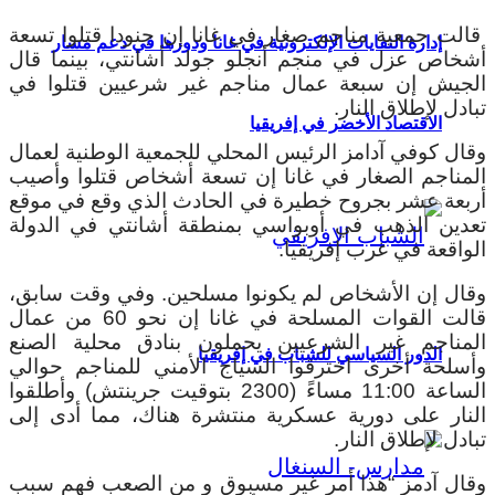
قالت جمعية مناجم صغار في غانا إن جنودا قتلوا تسعة
إدارة النفايات الإلكترونية في غانا ودورها في دعم مسار
أشخاص عزل في منجم أنجلو جولد أشانتي، بينما قال
الجيش إن سبعة عمال مناجم غير شرعيين قتلوا في
تبادل لإطلاق النار.
الاقتصاد الأخضر في إفريقيا
وقال كوفي آدامز الرئيس المحلي للجمعية الوطنية لعمال
المناجم الصغار في غانا إن تسعة أشخاص قتلوا وأصيب
أربعة عشر بجروح خطيرة في الحادث الذي وقع في موقع
تعدين الذهب في أوبواسي بمنطقة أشانتي في الدولة
الواقعة في غرب إفريقيا.
وقال إن الأشخاص لم يكونوا مسلحين. وفي وقت سابق،
قالت القوات المسلحة في غانا إن نحو 60 من عمال
المناجم غير الشرعيين يحملون بنادق محلية الصنع
الدور السياسي للشباب في إفريقيا
وأسلحة أخرى اخترقوا السياج الأمني ​​للمناجم حوالي
الساعة 11:00 مساءً (2300 بتوقيت جرينتش) وأطلقوا
النار على دورية عسكرية منتشرة هناك، مما أدى إلى
تبادل لإطلاق النار.
وقال آدمز “هذا أمر غير مسبوق و من الصعب فهم سبب