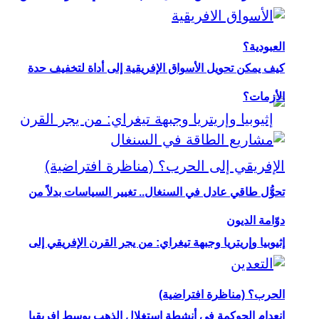
العبودية؟
كيف يمكن تحويل الأسواق الإفريقية إلى أداة لتخفيف حدة
الأزمات؟
تحوُّل طاقي عادل في السنغال.. تغيير السياسات بدلاً من
دوّامة الديون
إثيوبيا وإريتريا وجبهة تيغراي: من يجر القرن الإفريقي إلى
الحرب؟ (مناظرة افتراضية)
انعدام الحوكمة في أنشطة استغلال الذهب بوسط إفريقيا