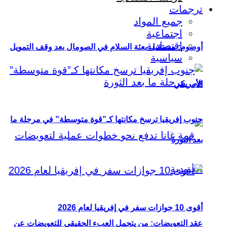
ترجمات
جميع المواد
اجتماعية
اقتصادية
أوصوم: مستقبل بعثة السلام في الصومال بعد وقف التمويل
سياسية
الأمريكي
جنوب إفريقيا ترسخ مكانتها كـ”قوة متوسطة” في مرحلة ما
بعد الثورة
أقوى 10 جوازات سفر في إفريقيا لعام 2026
عقد التعويضات: من يتحمل العبء الحقيقي للتعويضات عن