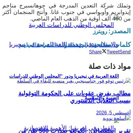
وتملك شركة التعدين المدرجة في جوهانسبرج مناجم
إيدوابريم وأوبواسي في جنوب غانا. وأنتج المنجمان أكثر
من 490 ألف أوقية من الذهب العام الماضي.
المصدر:
رويترز
كلمات مفتاحية:
الجيش
القوات المسلحة
المناجم
Share
Tweet
Send
مواد ذات صلة
اللغة العربية في نيجيريا ودور “المجلس الوطني للدراسات
مطالب بفرض عقوبات على الحكومة التوغولية
العربية والإسلامية”
بسبب التعديل الدستوري
أغسطس 5, 2026
تقرير استقصائي: الكونغو صدرت 500 طن من