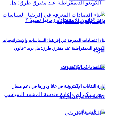
بناء اقتصادات المعرفة في إفريقيا: السياسات والإستراتيجيات
الكونغو الديمقراطية عند مفترق طرق: هل يزيد “قانون
اللازمة
الاستفتاء” أزماتها تعقيدًا؟
إدارة النفايات الإلكترونية في غانا ودورها في دعم مسار
الاقتصاد الأخضر في إفريقيا