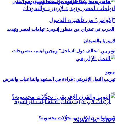
الحرب في تيغراي من منظور إثيوبي: اتهامات لمصر وتهديد
لإريتريا والسودان
توتر بين “تحالف دول الساحل” ونيجيريا بسبب تصريحات
تينوبو
تهريب النمل الإفريقي: قراءة في المشهد والتداعيات والفرص
إثيوبيا والقرن الإفريقي: تحوُّلات محسوبة؟