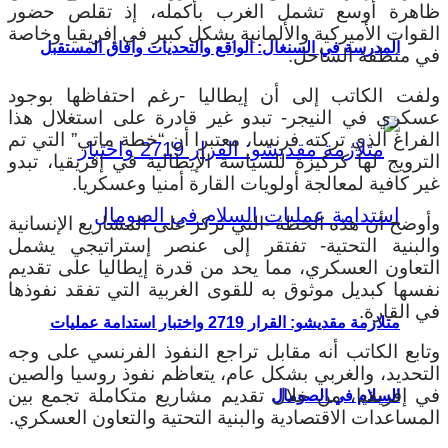
ظاهرة أوسع تشمل الغرب بأكمله، إذ تقلص حضور
القوات الأميركية والألمانية بشكل كبير في إفريقيا وخاصة
المدرسة في السنغال: الواقع والتحديات وآفاق المستقبل
في منطقة الساحل.
ولفت الكاتب إلى أن إيطاليا -رغم احتفاظها بوجود
عسكري في النيجر- تبدو غير قادرة على استغلال هذا
الفراغ الذي تركته فرنسا، معتبرا أن “خطة ماتي” التي تم
الترويج لها كركيزة للسياسة الإيطالية في إفريقيا، تبدو
غير كافية لمعالجة أولويات القارة أمنيا وعسكريا.
وأوضح أن هذه الخطة -التي تركز على المشاريع الإنسانية
والبنية التحتية- تفتقر إلى عنصر إستراتيجي يشمل
التعاون العسكري، مما يحد من قدرة إيطاليا على تقديم
نفسها كبديل موثوق به للقوى الغربية التي تفقد نفوذها
في القارة.
متلازمة مقديشو: القرار 2719 واختبار استدامة عمليات
وتابع الكاتب أنه مقابل تراجع النفوذ الفرنسي على وجه
التحديد، والغربي بشكل عام، يتعاظم نفوذ روسيا والصين
في إفريقيا، من خلال تقديم مشاريع متكاملة تجمع بين
السلام في الصومال
المساعدات الاقتصادية والبنية التحتية والتعاون العسكري.