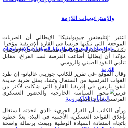
اعتبر “إنتليجنس جيوبوليتيكا” الإيطالي أن الضربات
الموجعة -التي تلقّتها فرنسا في القارة الإفريقية مؤخرا-
بناء اقتصادات المعرفة في إفريقيا: السياسات والإستراتيجيات
تكشف عن خسارة نفوذها في منطقة الساحل الإفريقي،
مؤكدا أن إيطاليا أضاعت الفرصة لسد الفراغ، مقابل
تنامي النفوذ الصيني والروسي.
اللازمة
وقال الموقع -في تقرير للكاتب جوزيبي غاليانو- إن طرد
القوات الفرنسية من السنغال وتشاد يمثل ضربة جديدة
لنفوذ باريس في إفريقيا القارة التي شكلت لأكثر من
قرنين محور السياسة الخارجية والحضور العسكري
الفرنسي خارج الحدود.
ورأى الكاتب أن القرار الجريء -الذي اتخذته السنغال
بإغلاق القواعد العسكرية الأجنبية في البلاد- يعدّ خطوة
باتجاه استعادة السيادة الوطنية ويبعث برسالة واضحة