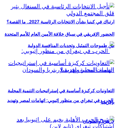
ارتباك في كينيا بشأن الانتخابات الرئاسية 2027.. ما القصة؟
الحضور الإفريقي في سباق خلافة الأمين العام للأمم المتحدة
بين طموحات التمثيل وتحديات المنافسة الدولية
التعاونيات كركيزة أساسية في إستراتيجيات التنمية المحلية
الحرب في تيغراي من منظور إثيوبي: اتهامات لمصر وتهديد
بإفريقيا
لإريتريا والسودان