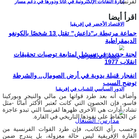
لفرنسا.
إدارة النفايات الإلكترونية في غانا ودورها في دعم مسار
اقرأ أيضا
الاقتصاد الأخضر في إفريقيا
جماعة مرتبطة بـ”داعش” تقتل 13 شخصًا بالكونغو
الديمقراطية
لجنة جديدة في سيشل لمتابعة توصيات تحقيقات
انقلاب 1977
انفجار قنبلة يدوية في أرض الصومال.. والشرطة
توضح السبب
الدور السياسي للشباب في إفريقيا
وأضاف أنه بعد طرد قواتها من مالي والنيجر وبوركينا
فاسو، فإن الحصون التي كانت تُعتبر الأكثر أمانًا -مثل
تشاد- أدارت هي الأخرى ظهرها لفرنسا التي تبدو عاجزة
عن الحفاظ على نفوذها التاريخي في القارة.
وحسب رأي الكاتب، فإن طرد القوات الفرنسية من
القارة الإفريقية ليس حالة معزولة، بل يندرج ضمن