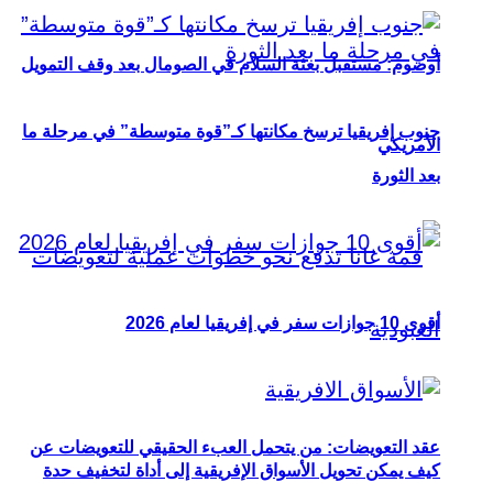
أوصوم: مستقبل بعثة السلام في الصومال بعد وقف التمويل
جنوب إفريقيا ترسخ مكانتها كـ”قوة متوسطة” في مرحلة ما
الأمريكي
بعد الثورة
أقوى 10 جوازات سفر في إفريقيا لعام 2026
عقد التعويضات: من يتحمل العبء الحقيقي للتعويضات عن
كيف يمكن تحويل الأسواق الإفريقية إلى أداة لتخفيف حدة