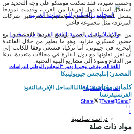
وحسب تعبيره، فقد تمكنت موسكو على وجه التحديد من
استغلال استياء دول إفريقيا من الغرب، وقدمت نموذجا
يشمل التدريب والتسليح، وتقديم الدعم عبر شركات
المرتزقة مثل مجموعة فاغنر.
من جانبها، تواصل الصين توسيع نفوذها الاقتصادي مع
حضور عسكري متزايد، وهو ما يظهر من خلال القاعدة
البحرية في جيبوتي. أما تركيا، فتسعى وفقا للكاتب إلى
أن تعزز تعاونها مع دول القارة في مجالات متعددة، بدءا
من الدفاع وصولا إلى مشاريع البنية التحتية.
اللغة العربية في نيجيريا ودور “المجلس الوطني للدراسات
المصدر:
إنتليجنس جيوبوليتيكا
كلمات مفتاحية:
إيطاليا
الساحل الإفريقي
النفوذ
العربية والإسلامية”
الفرنسي
فرنسا
Share
Tweet
Send
دراسة سياسية
مواد ذات صلة