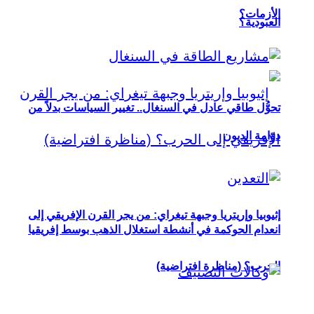
الأزمات؟
العبودية؟
تحوُّل طاقي عادل في السنغال.. تغيير السياسات بدلاً من
دوّامة الديون
إثيوبيا وإريتريا وجبهة تيغراي: من يجر القرن الإفريقي إلى
انعدام الحوكمة في أنشطة استغلال الذهب بوسط إفريقيا
الحرب؟ (مناظرة افتراضية)