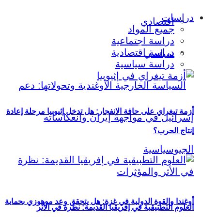
دراسات
اقتصادي
جميع المواد
دراسة اجتماعية
دراسة اقتصادية
سياسي
دراسة سياسية
أزمة تيغراي على حافة الانفجار: هل تدخل إثيوبيا مرحلة إعادة
إنتاج الحرب؟
أوغندا والقوة الدولية في غزة: هل يتحقق وعد موهوزي بحماية
العلوم التطبيقية في إفريقيا القديمة: نظرة في الأثر