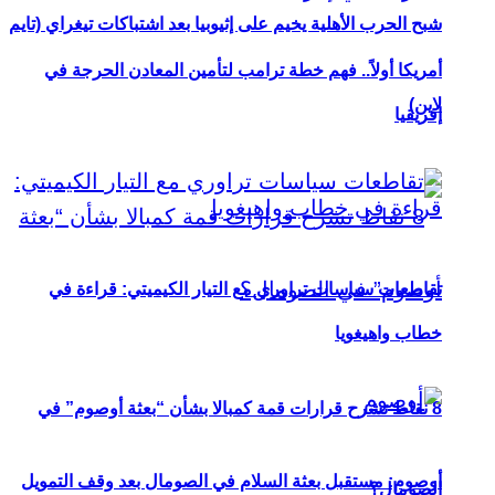
شبح الحرب الأهلية يخيم على إثيوبيا بعد اشتباكات تيغراي (تايم
أمريكا أولاً.. فهم خطة ترامب لتأمين المعادن الحرجة في
لاين)
إفريقيا
تقاطعات سياسات تراوري مع التيار الكيميتي: قراءة في
خطاب واهيغويا
8 نقاط تشرح قرارات قمة كمبالا بشأن “بعثة أوصوم” في
أوصوم: مستقبل بعثة السلام في الصومال بعد وقف التمويل
الصومال؟