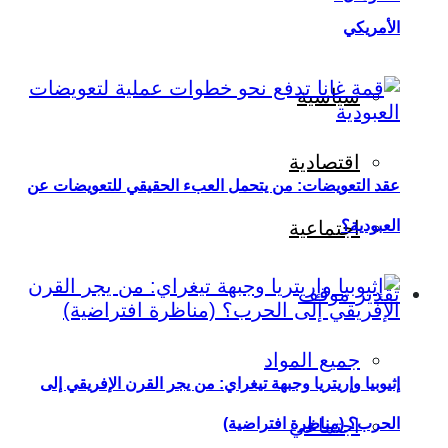
الأمريكي
سياسية
اقتصادية
عقد التعويضات: من يتحمل العبء الحقيقي للتعويضات عن
العبودية؟
اجتماعية
تقدير موقف
جميع المواد
إثيوبيا وإريتريا وجبهة تيغراي: من يجر القرن الإفريقي إلى
اجتماعي
الحرب؟ (مناظرة افتراضية)