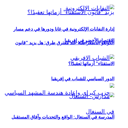
إدارة النفايات الإلكترونية في غانا ودورها في دعم مسار
الاقتصاد الأخضر في إفريقيا
الكونغو الديمقراطية عند مفترق طرق: هل يزيد “قانون
الاستفتاء” أزماتها تعقيدًا؟
الدور السياسي للشباب في إفريقيا
المدرسة في السنغال: الواقع والتحديات وآفاق المستقبل