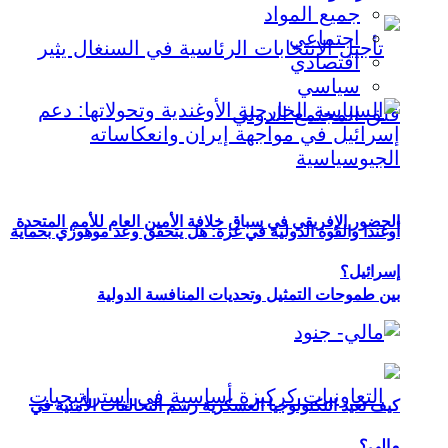
جميع المواد
اجتماعي
اقتصادي
سياسي
الحضور الإفريقي في سباق خلافة الأمين العام للأمم المتحدة
أوغندا والقوة الدولية في غزة: هل يتحقق وعد موهوزي بحماية
إسرائيل؟
بين طموحات التمثيل وتحديات المنافسة الدولية
كيف تعيد التكنولوجيا العسكرية رسم التحالفات الأمنية في
مالي؟