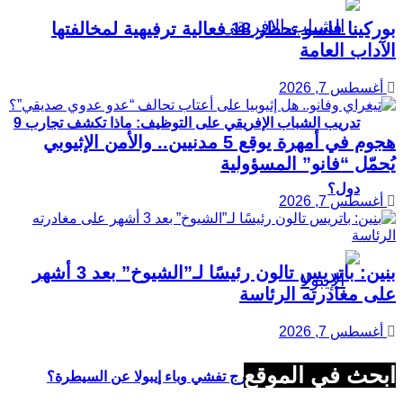
بوركينا فاسو تحظر 18 فعالية ترفيهية لمخالفتها
الآداب العامة
أغسطس 7, 2026
تدريب الشباب الإفريقي على التوظيف: ماذا تكشف تجارب 9
هجوم في أمهرة يوقع 5 مدنيين.. والأمن الإثيوبي
يُحمّل “فانو” المسؤولية
دول؟
أغسطس 7, 2026
بنين: باتريس تالون رئيسًا لـ”الشيوخ” بعد 3 أشهر
على مغادرته الرئاسة
أغسطس 7, 2026
ابحث في الموقع
في 7 نقاط.. لماذا خرج تفشي وباء إيبولا عن السيطرة؟