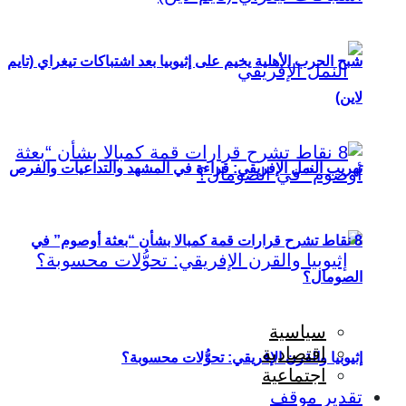
شبح الحرب الأهلية يخيم على إثيوبيا بعد اشتباكات تيغراي (تايم
لاين)
تهريب النمل الإفريقي: قراءة في المشهد والتداعيات والفرص
8 نقاط تشرح قرارات قمة كمبالا بشأن “بعثة أوصوم” في
الصومال؟
سياسية
اقتصادية
إثيوبيا والقرن الإفريقي: تحوُّلات محسوبة؟
اجتماعية
تقدير موقف