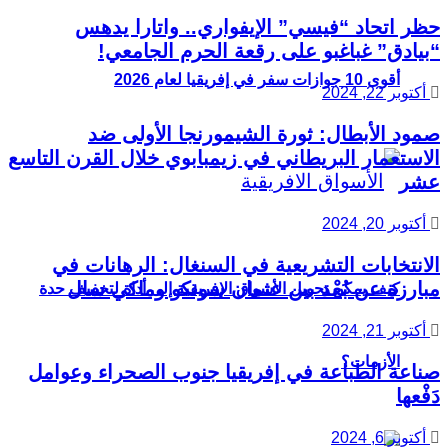
حظر اتحاد “فيسي” الإيفواري.. واتارا يدهس
“بيادق” غباغبو على رقعة الحرم الجامعي!
أقوى 10 جوازات سفر في إفريقيا لعام 2026
أكتوبر 22, 2024
صمود الأبطال: ثورة الشيمورنجا الأولى ضد
الاستعمار البريطاني في زيمبابوي خلال القرن التاسع
عشر
أكتوبر 20, 2024
الانتخابات التشريعية في السنغال: الرهانات في
مبارزة عن بُعْد بين عثمان سونكو وماكي سال
كيف يمكن تحويل الأسواق الإفريقية إلى أداة لتخفيف حدة
أكتوبر 21, 2024
الأزمات؟
صناعة الطباعة في إفريقيا جنوب الصحراء وعوامل
دَفْعها
أكتوبر 6, 2024