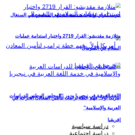
حزب كيراي وإعادة هندسة المشهد السياسي في السنغال
متلازمة مقديشو: القرار 2719 واختبار استدامة عمليات
السلام في الصومال
اللغة العربية في نيجيريا ودور “المجلس الوطني للدراسات
أمريكا أولاً.. فهم خطة ترامب لتأمين المعادن الحرجة في
العربية والإسلامية”
إفريقيا
دراسة سياسية
دراسة اجتماعية