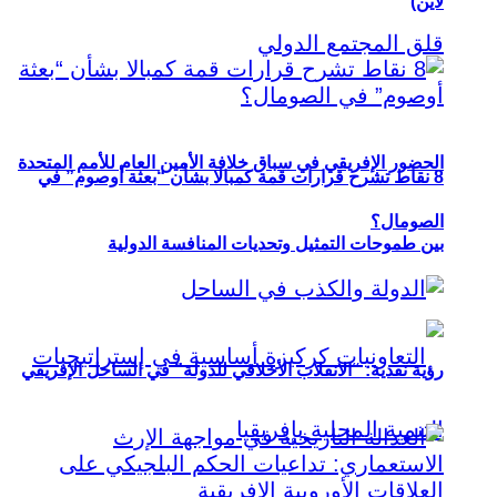
لاين)
الحضور الإفريقي في سباق خلافة الأمين العام للأمم المتحدة
8 نقاط تشرح قرارات قمة كمبالا بشأن “بعثة أوصوم” في
الصومال؟
بين طموحات التمثيل وتحديات المنافسة الدولية
رؤية نقدية: “الانقلاب الأخلاقي للدولة” في الساحل الإفريقي