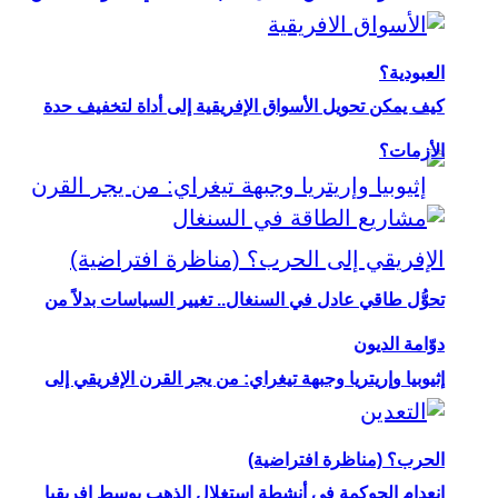
العبودية؟
كيف يمكن تحويل الأسواق الإفريقية إلى أداة لتخفيف حدة
الأزمات؟
تحوُّل طاقي عادل في السنغال.. تغيير السياسات بدلاً من
دوّامة الديون
إثيوبيا وإريتريا وجبهة تيغراي: من يجر القرن الإفريقي إلى
الحرب؟ (مناظرة افتراضية)
انعدام الحوكمة في أنشطة استغلال الذهب بوسط إفريقيا