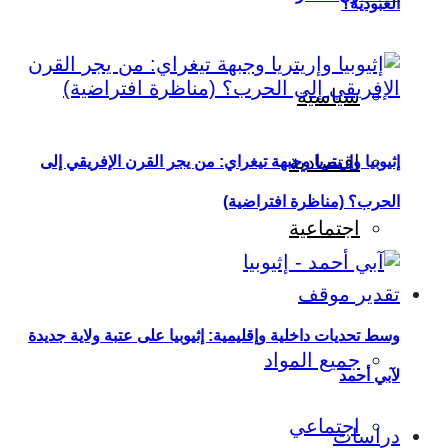
العبودية؟
سياسية
اقتصادية
إثيوبيا وإريتريا وجبهة تيغراي: من يجر القرن الإفريقي إلى
الحرب؟ (مناظرة افتراضية)
اجتماعية
تقدير موقف
وسط تحديات داخلية وإقليمية: إثيوبيا على عتبة ولاية جديدة
جميع المواد
لآبي أحمد
اجتماعي
دراسات