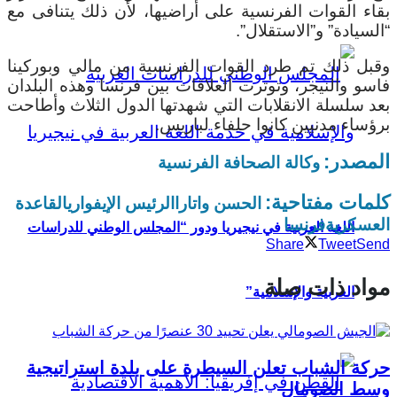
بقاء القوات الفرنسية على أراضيها، لأن ذلك يتنافى مع
“السيادة” و”الاستقلال”.
وقبل ذلك تم طرد القوات الفرنسية من مالي وبوركينا
فاسو والنيجر، وتوترت العلاقات بين فرنسا وهذه البلدان
بعد سلسلة الانقلابات التي شهدتها الدول الثلاث وأطاحت
برؤساء مدنيين كانوا حلفاء لباريس.
المصدر:
وكالة الصحافة الفرنسية
كلمات مفتاحية:
الحسن واتارا
الرئيس الإيفواري
القاعدة
العسكرية
فرنسا
اللغة العربية في نيجيريا ودور “المجلس الوطني للدراسات
Share
Tweet
Send
مواد ذات صلة
العربية والإسلامية”
حركة الشباب تعلن السيطرة على بلدة استراتيجية
وسط الصومال