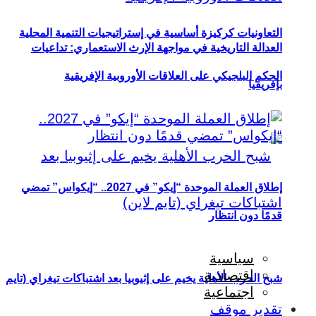
التعاونيات كركيزة أساسية في إستراتيجيات التنمية المحلية
العدالة التاريخية في مواجهة الإرث الاستعماري: تداعيات
الحكم البلجيكي على العلاقات الأوروبية الإفريقية
بإفريقيا
إطلاق العملة الموحدة “إيكو” في 2027.. “إيكواس” تمضي
قدمًا دون انتظار
سياسية
اقتصادية
شبح الحرب الأهلية يخيم على إثيوبيا بعد اشتباكات تيغراي (تايم
اجتماعية
تقدير موقف