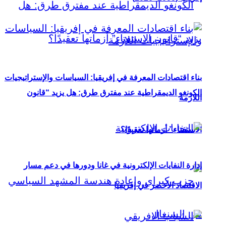
بناء اقتصادات المعرفة في إفريقيا: السياسات والإستراتيجيات
الكونغو الديمقراطية عند مفترق طرق: هل يزيد “قانون
اللازمة
الاستفتاء” أزماتها تعقيدًا؟
إدارة النفايات الإلكترونية في غانا ودورها في دعم مسار
الاقتصاد الأخضر في إفريقيا