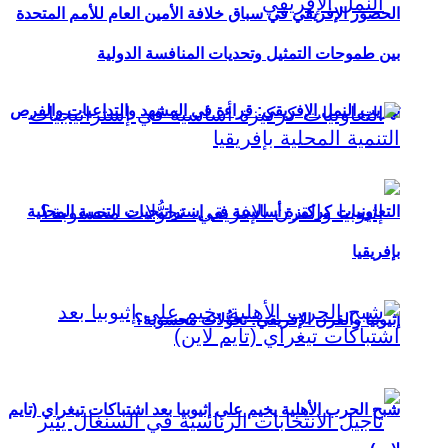
الحضور الإفريقي في سباق خلافة الأمين العام للأمم المتحدة
بين طموحات التمثيل وتحديات المنافسة الدولية
تهريب النمل الإفريقي: قراءة في المشهد والتداعيات والفرص
التعاونيات كركيزة أساسية في إستراتيجيات التنمية المحلية
بإفريقيا
إثيوبيا والقرن الإفريقي: تحوُّلات محسوبة؟
شبح الحرب الأهلية يخيم على إثيوبيا بعد اشتباكات تيغراي (تايم