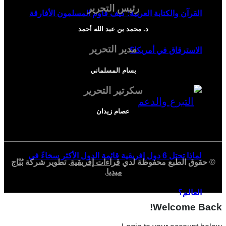
رئيس التحرير
القرآن والكتابة العربية: كيف قاوم المسلمون الأفارقة
د. محمد بن عبد الله أحمد
مدير التحرير
الاسترقاق في أمريكا؟
بسام المسلماني
سكرتير التحرير
عصام زيدان
لماذا تحتل 6 دول إفريقية قائمة الدول الأكثر سخاءً في
© حقوق الطبع محفوظة لدي
قراءات إفريقية
. تطوير شركة
بُنّاج
ميديا
.
العالم؟
Welcome Back!