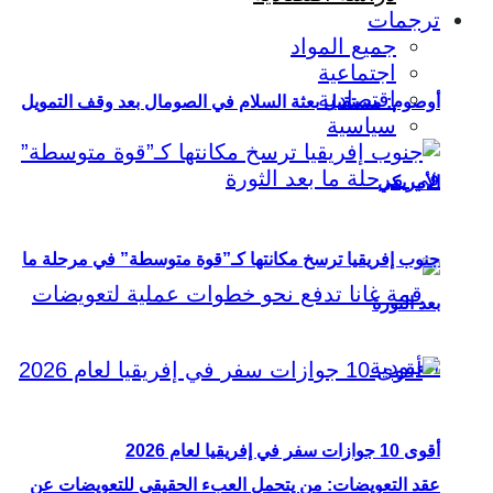
ترجمات
جميع المواد
اجتماعية
اقتصادية
أوصوم: مستقبل بعثة السلام في الصومال بعد وقف التمويل
سياسية
الأمريكي
جنوب إفريقيا ترسخ مكانتها كـ”قوة متوسطة” في مرحلة ما
بعد الثورة
أقوى 10 جوازات سفر في إفريقيا لعام 2026
عقد التعويضات: من يتحمل العبء الحقيقي للتعويضات عن