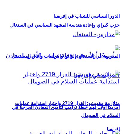
الدور السياسي للشباب في إفريقيا
حزب كيراي وإعادة هندسة المشهد السياسي في السنغال
المدرسة في السنغال: الواقع والتحديات وآفاق المستقبل
متلازمة مقديشو: القرار 2719 واختبار استدامة عمليات
أمريكا أولاً.. فهم خطة ترامب لتأمين المعادن الحرجة في
السلام في الصومال
إفريقيا