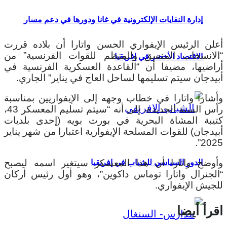
إدارة النفايات الإلكترونية في غانا ودورها في دعم مسار
أعلن الرئيس الإيفواري الحسن واتارا أن بلاده قررت
“الانسحاب المنسق والمنظم للقوات الفرنسية” من
الاقتصاد الأخضر في إفريقيا
أراضيها، مضيفا أن “القاعدة العسكرية الفرنسية في
أبيدجان سيتم تسليمها لساحل العاج في يناير” الجاري.
وأشارا واتارا في خطاب وجهه إلى الإيفواريين بمناسبة
رأس السنة الجديدة، إلى أنه “سيتم تسليم المعسكر 43،
كتيبة المشاة البحرية في بورت بويه (إحدى بلديات
أبيدجان) للقوات المسلحة الإيفوارية اعتبارا من شهر يناير
2025”.
وأوضح واتارا أن هذا المعسكر سيتغير اسمه ليصبح
الدور السياسي للشباب في إفريقيا
“الجنرال واتارا توماس داكوين”، وهو أول رئيس أركان
للجيش الإيفواري.
اقرأ أيضا