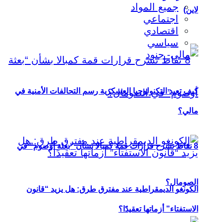
جميع المواد
لاين)
اجتماعي
اقتصادي
سياسي
كيف تعيد التكنولوجيا العسكرية رسم التحالفات الأمنية في
مالي؟
8 نقاط تشرح قرارات قمة كمبالا بشأن “بعثة أوصوم” في
الصومال؟
الكونغو الديمقراطية عند مفترق طرق: هل يزيد “قانون
الاستفتاء” أزماتها تعقيدًا؟