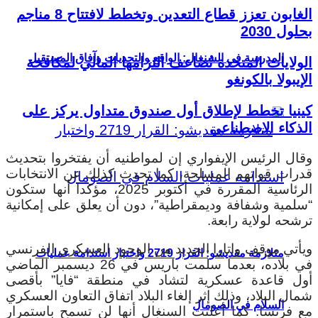
الغابون تعزز قطاع التعدين وتخطط لافتتاح 8 مناجم
بحلول 2030
المدرسة في السنغال: الواقع والتحديات وآفاق المستقبل
الولايات المتحدة تُضاعف التزامها المالي لمكافحة
الإيبولا بالكونغو
كينيا تخطط لإطلاق أول صندوق متداول يركز على
الذكاء الاصطناعي
وقال الرئيس الإيفواري إن لمواطنيه أن يفتخروا بتحديث
قدرات قواتهم المسلحة، كما تحدث كذلك عن الانتخابات
الرئاسية المقررة في أكتوبر 2025، مؤكدا أنها ستكون
“سلمية وشفافة وديمقراطية”، دون أن يعلق على إمكانية
ترشحه لولاية رابعة.
ويأتي موقف واتارا الجديد من الوجود العسكري الفرنسي
متلازمة مقديشو: القرار 2719 واختبار استدامة عمليات
في بلاده، بعدما سلمت باريس في 26 ديسمبر الماضي
أول قاعدة عسكرية لتشاد في منطقة “فايا” بأقصى
شمال البلاد، وذلك إثر إلغاء البلاد اتفاق التعاون العسكري
السلام في الصومال
مع فرنسا.
كما أعلنت السنغال أنها لن تسمح باستمرار