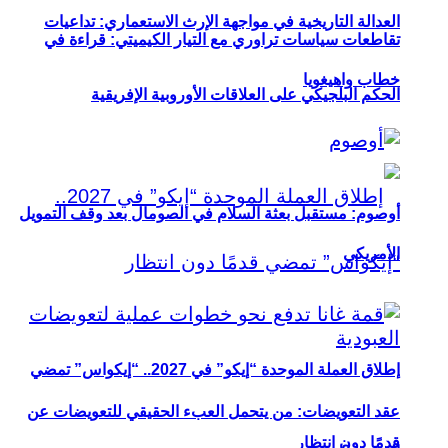
العدالة التاريخية في مواجهة الإرث الاستعماري: تداعيات
تقاطعات سياسات تراوري مع التيار الكيميتي: قراءة في
خطاب واهيغويا
الحكم البلجيكي على العلاقات الأوروبية الإفريقية
أوصوم: مستقبل بعثة السلام في الصومال بعد وقف التمويل
الأمريكي
إطلاق العملة الموحدة “إيكو” في 2027.. “إيكواس” تمضي
عقد التعويضات: من يتحمل العبء الحقيقي للتعويضات عن
قدمًا دون انتظار