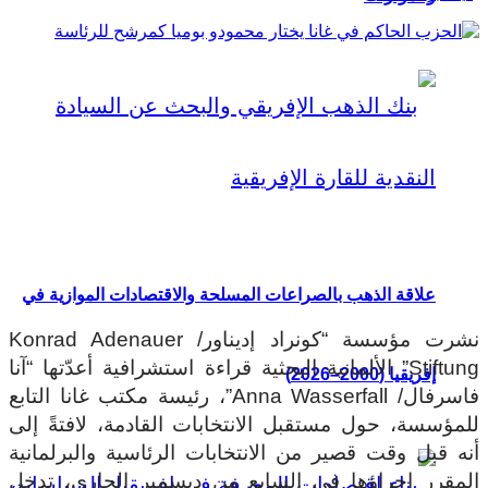
علاقة الذهب بالصراعات المسلحة والاقتصادات الموازية في
نشرت مؤسسة “كونراد إديناور/ Konrad Adenauer
Stiftung” الألمانية البحثية قراءة استشرافية أعدّتها “آنا
إفريقيا (2000–2026)
فاسرفال/ Anna Wasserfall”، رئيسة مكتب غانا التابع
للمؤسسة، حول مستقبل الانتخابات القادمة، لافتةً إلى
أنه قبل وقت قصير من الانتخابات الرئاسية والبرلمانية
المقرر إجراؤها في السابع من ديسمبر الجاري، تدخل