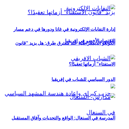
إدارة النفايات الإلكترونية في غانا ودورها في دعم مسار
الاقتصاد الأخضر في إفريقيا
الكونغو الديمقراطية عند مفترق طرق: هل يزيد “قانون
الاستفتاء” أزماتها تعقيدًا؟
الدور السياسي للشباب في إفريقيا
المدرسة في السنغال: الواقع والتحديات وآفاق المستقبل