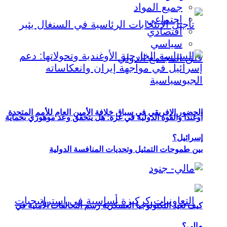
جميع المواد
اجتماعي
اقتصادي
سياسي
الحضور الإفريقي في سباق خلافة الأمين العام للأمم المتحدة
أوغندا والقوة الدولية في غزة: هل يتحقق وعد موهوزي بحماية
إسرائيل؟
بين طموحات التمثيل وتحديات المنافسة الدولية
كيف تعيد التكنولوجيا العسكرية رسم التحالفات الأمنية في
مالي؟