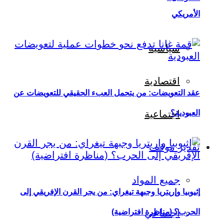
الأمريكي
سياسية
اقتصادية
عقد التعويضات: من يتحمل العبء الحقيقي للتعويضات عن
العبودية؟
اجتماعية
تقدير موقف
جميع المواد
إثيوبيا وإريتريا وجبهة تيغراي: من يجر القرن الإفريقي إلى
اجتماعي
الحرب؟ (مناظرة افتراضية)