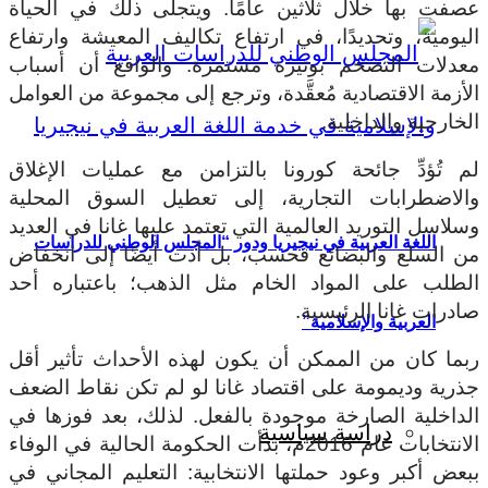
عصفت بها خلال ثلاثين عامًا. ويتجلى ذلك في الحياة
اليومية، وتحديدًا، في ارتفاع تكاليف المعيشة وارتفاع
معدلات التضخم بوتيرة مستمرة. والواقع أن أسباب
الأزمة الاقتصادية مُعقَّدة، وترجع إلى مجموعة من العوامل
الخارجية والداخلية.
لم تُؤدِّ جائحة كورونا بالتزامن مع عمليات الإغلاق
والاضطرابات التجارية، إلى تعطيل السوق المحلية
وسلاسل التوريد العالمية التي تعتمد عليها غانا في العديد
اللغة العربية في نيجيريا ودور “المجلس الوطني للدراسات
من السلع والبضائع فحسب، بل أدت أيضًا إلى انخفاض
الطلب على المواد الخام مثل الذهب؛ باعتباره أحد
صادرات غانا الرئيسية.
العربية والإسلامية”
ربما كان من الممكن أن يكون لهذه الأحداث تأثير أقل
جذرية وديمومة على اقتصاد غانا لو لم تكن نقاط الضعف
الداخلية الصارخة موجودة بالفعل. لذلك، بعد فوزها في
دراسة سياسية
الانتخابات عام 2016م، بدأت الحكومة الحالية في الوفاء
ببعض أكبر وعود حملتها الانتخابية: التعليم المجاني في