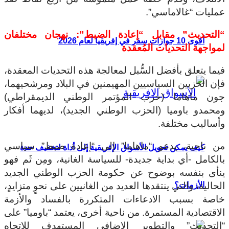
عمليات “غالاماسي”.
“التحديث” مقابل “إعادة الضبط”: نهجان مختلفان
أقوى 10 جوازات سفر في إفريقيا لعام 2026
لمواجهة التحديات المُعقدة
فيما يتعلق بأفضل السُّبل لمعالجة هذه التحديات المعقدة،
فإن الحزبين السياسيين المهيمنين في البلاد ومرشحيهما،
جون ماهاما (حزب المؤتمر الوطني الديمقراطي)
ومحمدو باوميا (الحزب الوطني الجديد)، لديهما أفكار
وأساليب مختلفة.
من ناحية، يدعو “ماهاما” إلى “إعادة ضبط” سياسي
كيف يمكن تحويل الأسواق الإفريقية إلى أداة لتخفيف حدة
بالكامل -أي بداية جديدة- للسياسة الغانية، ومِن ثَم فهو
ينأى بنفسه بوضوح عن حكومة الحزب الوطني الجديد
الأزمات؟
الحالية، والتي ينتقدها العديد من الغانيين على نحوٍ متزايدٍ،
خاصة بسبب الادعاءات المتكررة بالفساد والأزمة
الاقتصادية المستمرة. من ناحية أخرى، يعتمد “باوميا” على
“التحديث” والتطوير الإضافي المستهدف للاتجاه