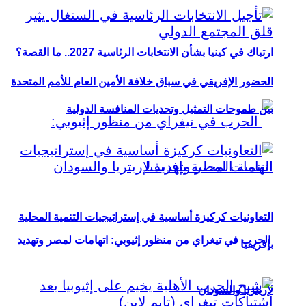
ارتباك في كينيا بشأن الانتخابات الرئاسية 2027.. ما القصة؟
الحضور الإفريقي في سباق خلافة الأمين العام للأمم المتحدة
بين طموحات التمثيل وتحديات المنافسة الدولية
التعاونيات كركيزة أساسية في إستراتيجيات التنمية المحلية
الحرب في تيغراي من منظور إثيوبي: اتهامات لمصر وتهديد
بإفريقيا
لإريتريا والسودان