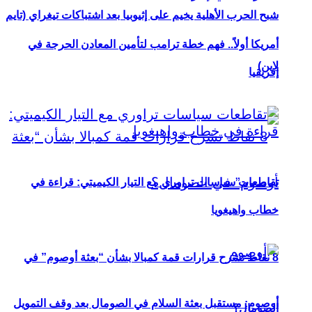
شبح الحرب الأهلية يخيم على إثيوبيا بعد اشتباكات تيغراي (تايم
أمريكا أولاً.. فهم خطة ترامب لتأمين المعادن الحرجة في
لاين)
إفريقيا
تقاطعات سياسات تراوري مع التيار الكيميتي: قراءة في
خطاب واهيغويا
8 نقاط تشرح قرارات قمة كمبالا بشأن “بعثة أوصوم” في
أوصوم: مستقبل بعثة السلام في الصومال بعد وقف التمويل
الصومال؟