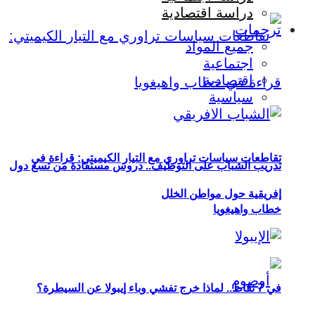
دراسة اقتصادية
ترجمات
جميع المواد
اجتماعية
اقتصادية
سياسية
تقاطعات سياسات تراوري مع التيار الكيميتي: قراءة في
تدريب الشباب على التوظيف.. دروس مستفادة من تسع دول
إفريقية حول مواطن الخلل
خطاب واهيغويا
في 7 نقاط.. لماذا خرج تفشي وباء إيبولا عن السيطرة؟