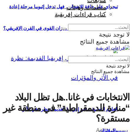
متابعات
منظمات وهيئات
تيجراي على حافة الانفجار .. فهل تدخل إثيوبيا مرحلة إعادة
كتاب قراءات إفريقية
إنتاج الحرب وإعادة تشكيل ميزان القوى في القرن الإفريقي؟
لا توجد نتيجة
مشاهدة جميع النتائج
Eng
|
Fr
لا توجد نتيجة
مشاهدة جميع النتائج
الانتخابات في غانا..هل تظل البلاد
“منارة للديمقراطية” في منطقة غير
العلوم التطبيقية في إفريقيا القديمة: نظرة في الأثر
مستقرة؟
A
ديسمبر 5, 2024
والمؤثرات
A