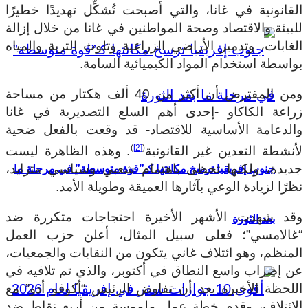
القانونية في غانا، والتي أصبحت تُشكِّل تهديدًا خطيرًا
للبيئة والاقتصاد وصحة المواطنين في غانا من خلال إزالة
الغابات، وتدمير الأراضي الزراعية وتلوث التربة والمياه
بواسطة استخدام المواد الكيميائية السامة.
ومن المفترض أن أكثر من 40 ألف هكتار من مساحة
زراعة الكاكاو -إحدى أهم السلع التصديرية في غانا
والدعامة الأساسية للاقتصاد- قد وقعت بالفعل ضحية
)
[2]
(
لأنشطة التعدين غير القانونية
. وهذه الظاهرة ليست
جديدة، ولكنها تحظى باهتمام شعبي وسياسي متزايد،
جنوب إفريقيا ترسخ مكانتها كـ”قوة متوسطة” في مرحلة ما
نظرًا لزيادة الوعي بآثارها العميقة وطويلة الأمد.
وقد شهدت الأشهر الأخيرة احتجاجات متكررة ضد
بعد الثورة
“غالامسي”؛ فعلى سبيل المثال، أعلن حزب العمل
المنظم، وهو ائتلاف غاني يتكون من النقابات والجمعيات،
عن إضراب واسع النطاق في أكتوبر، والذي تم تلافيه في
اللحظة الأخيرة بعد أن تفاوض الرئيس “أكوفو أدو” مع
الائتلاف، وقدم خطة عمل ملموسة من أربع نقاط ضد