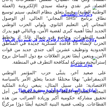
اقتصاد غير نقدي وعملة سيدي الإلكترونية (العملة
الوطنية الغانية). وفيما يتعلق بنظام التعليم، سيتم توسيع
نطاق برنامج “SHS المجاني” الحالي، أي الوصول
المجاني إلى التعليم الثانوي. ويُولي الحزب الوطني
الجديد أيضًا أهمية كبرى لقضية الأمن، وبالتالي فهو يدرك
أهمية التطورات، وخاصة في شمال غانا: إذ يخطط
وكالات التصنيف الثلاث: أرقام أم تحيّز في تقييم دول إفريقيا؟
الحزب لإنشاء 15 قاعدة عسكرية جديدة في المناطق
الحدودية وتوظيف عشرين ألف جندي جديد من قوات
الأمن. ويتعين أيضًا تعزيز العلاقات مع دول الساحل بروح
إستراتيجية مشتركة لمكافحة التطرف في المنطقة.
على صعيد آخر، يتبنَّى حزب “المؤتمر الوطني
الديمقراطي” نهجًا مختلفًا عندما يتعلق الأمر بالسياسة
الاقتصادية؛ على سبيل المثال، ينبغي زيادة الملكية
لماذا تمثل السيادة الغذائية أولوية مصيرية لإفريقيا؟
المحلية لمشاريع النفط والتعدين المستقبلية من أجل
تحقيق مشاركة حكومية أكبر وزيادة الضرائب من هذه
القطاعات. وتلعب قضية البنية التحتية أيضًا دورًا مركزيًّا