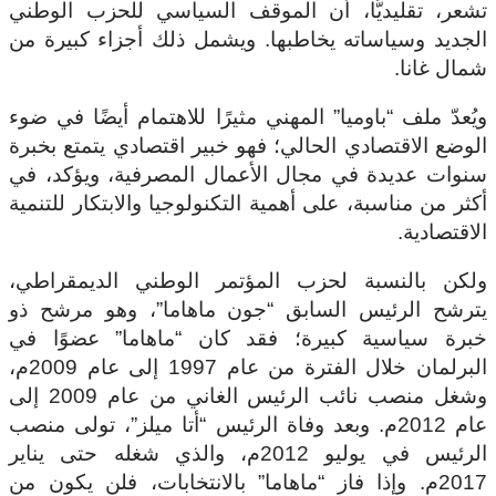
تشعر، تقليديًّا، أن الموقف السياسي للحزب الوطني
الجديد وسياساته يخاطبها. ويشمل ذلك أجزاء كبيرة من
شمال غانا.
ويُعدّ ملف “باوميا” المهني مثيرًا للاهتمام أيضًا في ضوء
الوضع الاقتصادي الحالي؛ فهو خبير اقتصادي يتمتع بخبرة
سنوات عديدة في مجال الأعمال المصرفية، ويؤكد، في
أكثر من مناسبة، على أهمية التكنولوجيا والابتكار للتنمية
الاقتصادية.
ولكن بالنسبة لحزب المؤتمر الوطني الديمقراطي،
يترشح الرئيس السابق “جون ماهاما”، وهو مرشح ذو
خبرة سياسية كبيرة؛ فقد كان “ماهاما” عضوًا في
البرلمان خلال الفترة من عام 1997 إلى عام 2009م،
وشغل منصب نائب الرئيس الغاني من عام 2009 إلى
عام 2012م. وبعد وفاة الرئيس “أتا ميلز”، تولى منصب
الرئيس في يوليو 2012م، والذي شغله حتى يناير
2017م. وإذا فاز “ماهاما” بالانتخابات، فلن يكون من