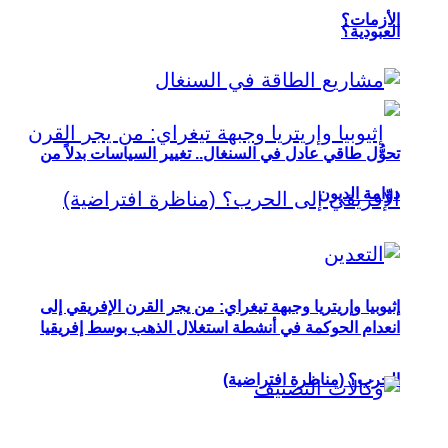
الأزمات؟
العبودية؟
تحوُّل طاقي عادل في السنغال.. تغيير السياسات بدلاً من
دوّامة الديون
إثيوبيا وإريتريا وجبهة تيغراي: من يجر القرن الإفريقي إلى
انعدام الحوكمة في أنشطة استغلال الذهب بوسط إفريقيا
الحرب؟ (مناظرة افتراضية)