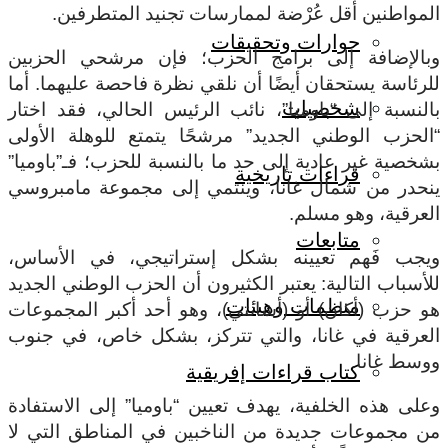
المواطنين أقل عُرْضة لممارسات تجنيد المتطرفين.
حوارات وتحقيقات
وبالإضافة إلى برامج الحزب؛ فإن مرشحي الحزبين
للرئاسة يستحقان أيضًا أن نلقي نظرة فاحصة عليهما. أما
شخصيات
بالنسبة إلى “باوميا”، نائب الرئيس الحالي، فقد اختار
“الحزب الوطني الجديد” مرشحًا يتمتع للوهلة الأولى
بشخصية غير عادية إلى حد ما بالنسبة للحزب؛ فـ”باوميا”
قراءات تاريخية
ينحدر من شمال غانا، وينتمي إلى مجموعة مامبروسي
العرقية، وهو مسلم.
متابعات
ويجب فَهم تعيينه بشكل إستراتيجي، في الأساس،
للأسباب التالية: يعتبر الكثيرون أن الحزب الوطني الجديد
منظمات وهيئات
هو حزب (أكان) أو (أشانتي)، وهو أحد أكبر المجموعات
العرقية في غانا، والتي تتركز، بشكل خاص، في جنوب
ووسط غانا.
كتاب قراءات إفريقية
وعلى هذه الخلفية، يهدف تعيين “باوميا” إلى الاستفادة
من مجموعات جديدة من الناخبين في المناطق التي لا