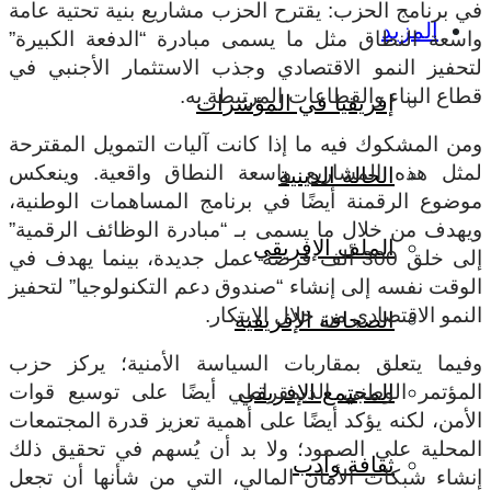
في برنامج الحزب: يقترح الحزب مشاريع بنية تحتية عامة
المزيد
واسعة النطاق مثل ما يسمى مبادرة “الدفعة الكبيرة”
لتحفيز النمو الاقتصادي وجذب الاستثمار الأجنبي في
قطاع البناء والقطاعات المرتبطة به.
إفريقيا في المؤشرات
ومن المشكوك فيه ما إذا كانت آليات التمويل المقترحة
لمثل هذه المشاريع واسعة النطاق واقعية. وينعكس
الحالة الدينية
موضوع الرقمنة أيضًا في برنامج المساهمات الوطنية،
ويهدف من خلال ما يسمى بـ “مبادرة الوظائف الرقمية”
الملف الإفريقي
إلى خلق 300 ألف فرصة عمل جديدة، بينما يهدف في
الوقت نفسه إلى إنشاء “صندوق دعم التكنولوجيا” لتحفيز
النمو الاقتصادي من خلال الابتكار.
الصحافة الإفريقية
وفيما يتعلق بمقاربات السياسة الأمنية؛ يركز حزب
المجتمع الإفريقي
المؤتمر الوطني الديمقراطي أيضًا على توسيع قوات
الأمن، لكنه يؤكد أيضًا على أهمية تعزيز قدرة المجتمعات
المحلية على الصمود؛ ولا بد أن يُسهم في تحقيق ذلك
ثقافة وأدب
إنشاء شبكات الأمان المالي، التي من شأنها أن تجعل