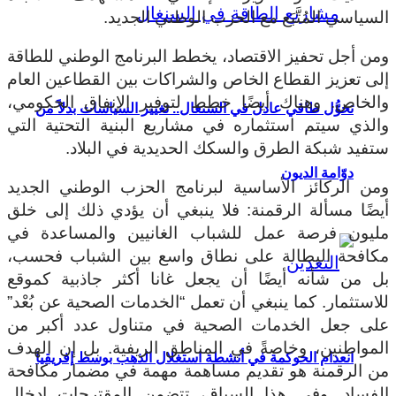
السياسي المُتَّبَع مع الحزب الوطني الجديد.
ومن أجل تحفيز الاقتصاد، يخطط البرنامج الوطني للطاقة
إلى تعزيز القطاع الخاص والشراكات بين القطاعين العام
والخاص. وهناك أيضًا خطط لتوفير الإنفاق الحكومي،
تحوُّل طاقي عادل في السنغال.. تغيير السياسات بدلاً من
والذي سيتم استثماره في مشاريع البنية التحتية التي
ستفيد شبكة الطرق والسكك الحديدية في البلاد.
دوّامة الديون
ومن الركائز الأساسية لبرنامج الحزب الوطني الجديد
أيضًا مسألة الرقمنة: فلا ينبغي أن يؤدي ذلك إلى خلق
مليون فرصة عمل للشباب الغانيين والمساعدة في
مكافحة البطالة على نطاق واسع بين الشباب فحسب،
بل من شأنه أيضًا أن يجعل غانا أكثر جاذبية كموقع
للاستثمار. كما ينبغي أن تعمل “الخدمات الصحية عن بُعْد”
على جعل الخدمات الصحية في متناول عدد أكبر من
المواطنين، وخاصةً في المناطق الريفية. بل إن الهدف
انعدام الحوكمة في أنشطة استغلال الذهب بوسط إفريقيا
من الرقمنة هو تقديم مساهمة مهمة في مضمار مكافحة
الفساد. وفي هذا السياق، تتضمن المقترحات إدخال