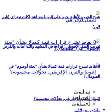
شبح الحرب الأهلية يخيم على إثيوبيا بعد اشتباكات تيغراي (تايم
لاين)
تهريب النمل الإفريقي: قراءة في المشهد والتداعيات والفرص
8 نقاط تشرح قرارات قمة كمبالا بشأن “بعثة أوصوم” في
الصومال؟
سياسية
اقتصادية
إثيوبيا والقرن الإفريقي: تحوُّلات محسوبة؟
اجتماعية
تقدير موقف