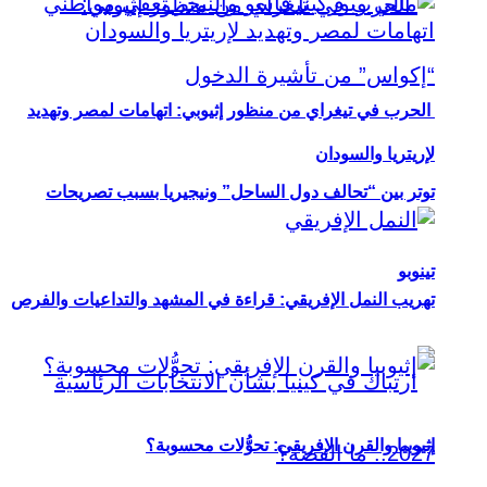
الحرب في تيغراي من منظور إثيوبي: اتهامات لمصر وتهديد
لإريتريا والسودان
توتر بين “تحالف دول الساحل” ونيجيريا بسبب تصريحات
تينوبو
تهريب النمل الإفريقي: قراءة في المشهد والتداعيات والفرص
إثيوبيا والقرن الإفريقي: تحوُّلات محسوبة؟