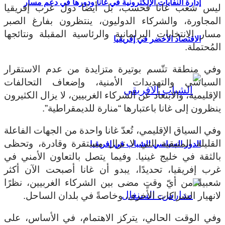
إدارة النفايات الإلكترونية في غانا ودورها في دعم مسار
ليس شعب غانا فحسب، بل أيضًا دول غرب إفريقيا
المجاورة، والشركاء الدوليون، ينتظرون بفارغ الصبر
مسار الانتخابات البرلمانية والرئاسية المقبلة ونتائجها
الاقتصاد الأخضر في إفريقيا
المُحتملة.
وفي منطقة تتّسم بوتيرة متزايدة من عدم الاستقرار
السياسي والتهديدات الأمنية، وإضعاف التحالفات
الإقليمية، والابتعاد عن الشركاء الغربيين، لا يزال الكثيرون
ينظرون إلى غانا باعتبارها “منارة للديمقراطية”.
وفي السياق الإقليمي، تُعدّ غانا واحدة من الجهات الفاعلة
القليلة المتبقية التي لا تزال مستقرة وقادرة، وتحظى
الدور السياسي للشباب في إفريقيا
بالثقة في خليج غينيا. وفيما يتصل بالتعاون الأمني ​​في
غرب إفريقيا، تحديدًا، يبدو أن غانا أصبحت الآن أكثر
شعبيةً من أيّ وقتٍ مضى بين الشركاء الغربيين، نظرًا
لانهيار الشراكات الأخرى، وخاصةً في بلدان الساحل.
وفي الوقت الحالي، يتركز الاهتمام، في الأساس، على