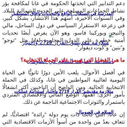
دعم التدابير التي اتخذتها الحكومة في غانا لمكافحة بؤر
نشاط الجماعات المسلحة على الحدود الشمالية للبلاد.
المدرسة في السنغال: الواقع والتحديات وآفاق المستقبل
وفي السنوات الأخيرة، أسهَم هذا الانتشار، بشكل كبير،
في زعزعة الاستقرار السياسي في دول الساحل، مالي
والنيجر وبوركينا فاسو، وهو الآن يفرض أيضًا تحديات
أمنية خطيرة على الدول المجاورة لغانا مثل “توجو”
و”بنين” و”كوت ديفوار”.
ما هي القضايا التي تهيمن على الحملة الانتخابية؟
في أفضل الأحوال، يلعب الأمن دورًا ثانويًّا في الحياة
اليومية لغالبية المواطنين في غانا، وكذلك في الحملة
الانتخابية الحالية. ومن الواضح أن الناخبين أكثر انشغالًا
متلازمة مقديشو: القرار 2719 واختبار استدامة عمليات
بأمور أخرى؛ أهمها: الوضع المالي والاقتصادي المتردي
باستمرار والتوترات الاجتماعية الناجمة عن ذلك.
السلام في الصومال
إن غانا، التي كانت ذات يوم دولة “رائدة” اقتصاديًّا، لم
تتعافِ بعدُ من واحدة من أسوأ الأزمات الاقتصادية التي