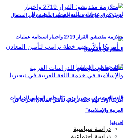
حزب كيراي وإعادة هندسة المشهد السياسي في السنغال
متلازمة مقديشو: القرار 2719 واختبار استدامة عمليات
السلام في الصومال
اللغة العربية في نيجيريا ودور “المجلس الوطني للدراسات
أمريكا أولاً.. فهم خطة ترامب لتأمين المعادن الحرجة في
العربية والإسلامية”
إفريقيا
دراسة سياسية
دراسة اجتماعية