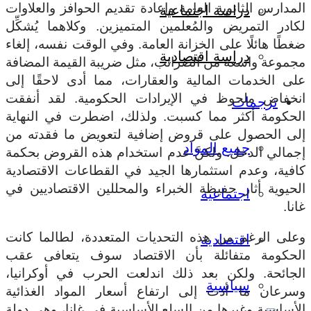
المدارس الثانوية العامة وإعادة تقديم الحوافز والعلاوات
دراسة اجتماعية
لكادر التمريض والمُعلمين المتميزين. وكلاهما يُشكِّل
ضغطًا هائلًا على الخزانة العامة. وفي الوقت نفسه، إلغاء
دراسة اقتصادية
مجموعة واسعة من الضرائب، مثل ضريبة القيمة المضافة
على الخدمات المالية والعقارات، مما أدى لاحقًا إلى
انخفاض ملحوظ في الإيرادات الحكومية. لقد أنفقت
ترجمات
الحكومة أكثر مما كسبت. ولذلك، اضطرت في النهاية
إلى الحصول على قروض إضافية لتعويض ما فقدته من
جميع المواد
إجمالي الدخل. ولكنَّ عدم استخدام هذه القروض بحكمة
كافية، وعدم استثمارها الجيد في القطاعات الاقتصادية
الحيوية أثار حفيظة الخبراء والمحللين الاقتصاديين في
اجتماعية
غانا.
وعلى الرغم من هذه التحديات المتعددة، لطالما كانت
اقتصادية
الحكومة متفائلة بأن الاقتصاد سوف يتعافى عقب
الجائحة. ولكن بعد ذلك اندلعت الحرب في أوكرانيا،
سياسية
وسرعان ما أدت إلى ارتفاع أسعار المواد الغذائية
الأساسية وغيرها من السلع الأساسية في غانا، وهي دولة