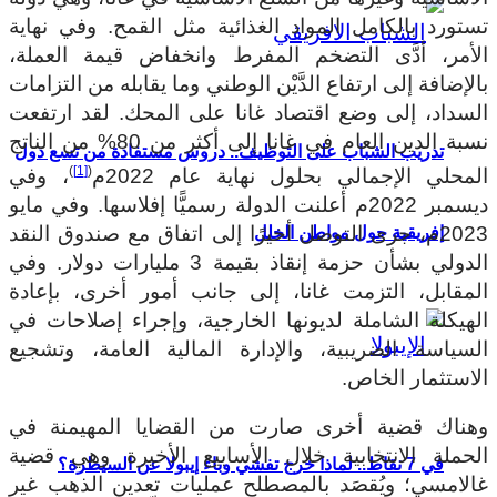
تستورد بالكامل المواد الغذائية مثل القمح. وفي نهاية
الأمر، أدَّى التضخم المفرط وانخفاض قيمة العملة،
بالإضافة إلى ارتفاع الدَّيْن الوطني وما يقابله من التزامات
السداد، إلى وضع اقتصاد غانا على المحك. لقد ارتفعت
نسبة الدين العام في غانا إلى أكثر من 80% من الناتج
تدريب الشباب على التوظيف.. دروس مستفادة من تسع دول
)
[1]
(
المحلي الإجمالي بحلول نهاية عام 2022م
، وفي
ديسمبر 2022م أعلنت الدولة رسميًّا إفلاسها. وفي مايو
2023م، جرى التوصل أخيرًا إلى اتفاق مع صندوق النقد
إفريقية حول مواطن الخلل
الدولي بشأن حزمة إنقاذ بقيمة 3 مليارات دولار. وفي
المقابل، التزمت غانا، إلى جانب أمور أخرى، بإعادة
الهيكلة الشاملة لديونها الخارجية، وإجراء إصلاحات في
السياسة الضريبية، والإدارة المالية العامة، وتشجيع
الاستثمار الخاص.
وهناك قضية أخرى صارت من القضايا المهيمنة في
الحملة الانتخابية خلال الأسابيع الأخيرة وهي قضية
في 7 نقاط.. لماذا خرج تفشي وباء إيبولا عن السيطرة؟
غالامسي؛ ويُقصَد بالمصطلح عمليات تعدين الذهب غير