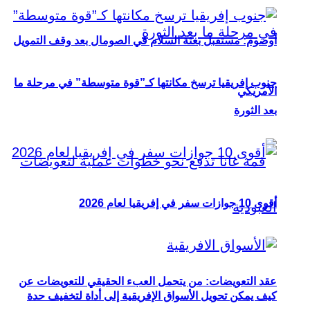
أوصوم: مستقبل بعثة السلام في الصومال بعد وقف التمويل
جنوب إفريقيا ترسخ مكانتها كـ”قوة متوسطة” في مرحلة ما
الأمريكي
بعد الثورة
أقوى 10 جوازات سفر في إفريقيا لعام 2026
عقد التعويضات: من يتحمل العبء الحقيقي للتعويضات عن
كيف يمكن تحويل الأسواق الإفريقية إلى أداة لتخفيف حدة