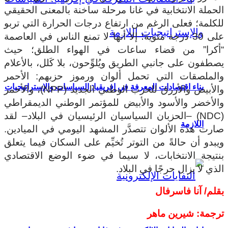
الحملة الانتخابية في غانا مرحلة ساخنة بالمعنى الحقيقي
للكلمة؛ فعلى الرغم من ارتفاع درجات الحرارة التي تربو
على 30 درجة مئوية؛ إلا أنها لا تمنع الناس في العاصمة
“أكرا” من قضاء ساعات في الهواء الطلق؛ حيث
يصطفون على جانبي الطريق ويُلوِّحون، بلا كَلل، بالأعلام
والملصقات التي تحمل ألوان ورموز حزبهم: الأحمر
بناء اقتصادات المعرفة في إفريقيا: السياسات والإستراتيجيات
والأبيض والأزرق للحزب الوطني الجديد (NPP)، والأحمر
والأخضر والأسود والأبيض للمؤتمر الوطني الديمقراطي
(NDC) –الحزبان السياسيان الرئيسيان في البلاد– لقد
اللازمة
صارت هذه الألوان تتصدَّر المشهد اليومي في الميادين.
ويبدو أن حالةً من التوتر تُخيِّم على السكان فيما يتعلق
بنتيجة الانتخابات، لا سيما في ضوء الوضع الاقتصادي
الذي لا يزال حرجًا في البلاد.
بقلم/
آنا فاسرفال
ترجمة: شيرين ماهر