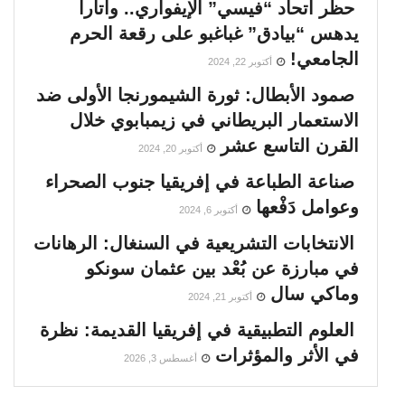
حظر اتحاد “فيسي” الإيفواري.. واتارا
يدهس “بيادق” غباغبو على رقعة الحرم
الجامعي!
أكتوبر 22, 2024
صمود الأبطال: ثورة الشيمورنجا الأولى ضد
الاستعمار البريطاني في زيمبابوي خلال
القرن التاسع عشر
أكتوبر 20, 2024
صناعة الطباعة في إفريقيا جنوب الصحراء
وعوامل دَفْعها
أكتوبر 6, 2024
الانتخابات التشريعية في السنغال: الرهانات
في مبارزة عن بُعْد بين عثمان سونكو
وماكي سال
أكتوبر 21, 2024
العلوم التطبيقية في إفريقيا القديمة: نظرة
في الأثر والمؤثرات
أغسطس 3, 2026