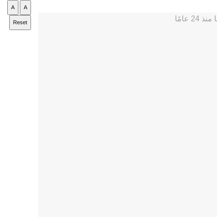
A
A
Reset