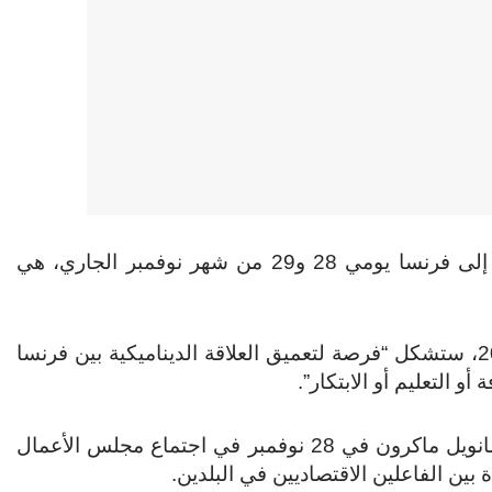
يستعد رئيس نيجيريا بولا أحمد تينوبو للقيام بزيارة دولة إلى فرنسا يومي 28 و29 من شهر نوفمبر الجاري، هي
وبحسب الإيليزية فإن الزيارة غير المسبوقة منذ عام 2000، ستشكل “فرصة لتعميق العلاقة الديناميكية بين فرنسا
أو التعليم أو الابتكار”.
وينتظر أن يشارك الرئيس النيجيري ونظيره الفرنسي إيمانويل ماكرون في 28 نوفمبر في اجتماع مجلس الأعمال
ين الفاعلين الاقتصاديين في البلدين.