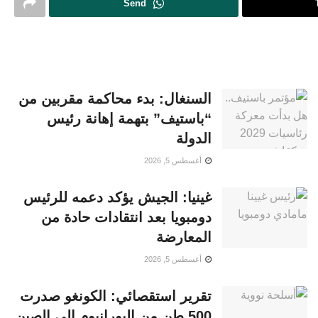
Send
السنغال: بدء محاكمة مقربين من
“باستيف” بتهمة إهانة رئيس
الدولة
أغسطس 5, 2026
غينيا: الجيش يؤكد دعمه للرئيس
دومبويا بعد انتقادات حادة من
المعارضة
أغسطس 5, 2026
تقرير استقصائي: الكونغو صدرت
500 طن من اليورانيوم إلى الصين