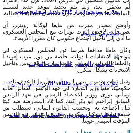
إلى مدنيين منتخبين في مارس 2024، فإن هذا الالتزام
لم يتحقق بعد، ولم يتم تحديد موعد جديد لتسليم
متلازمة مقديشو: القرار 2719 واختبار استدامة عمليات
السلطة، ما يثير تساؤلات حول مستقبل العملية الانتقالية.
وأوضح مصدر مقرب من مايغا لوكالة رويترز، أن
تصريحاته الأخيرة أثارت توترات مع المجلس العسكري،
السلام في الصومال
ما أدى إلى تأجيل اجتماع حكومي كان مقررا الأربعاء.
وكان مايغا مدافعا شرسا عن المجلس العسكري في
مواجهة الانتقادات الدولية، خاصة من دول غرب إفريقيا
والحلفاء الدوليين، بسبب تعاونه مع مرتزقة روس وتأجيل
الانتخابات بشكل متكرر.
وقبل توليه منصب رئيس الوزراء، شغل مايغا عدة مناصب
حكومية، منها وزير التجارة في عهد الرئيس السابق أمادو
توماني توري ووزير الاقتصاد الرقمي في عهد الرئيس
السابق إبراهيم أبو بكر كيتا. كما قاد المعارضة ضد كيتا
قبل الإطاحة به. وبحسب القانون المالي، سيطلب من
خليفة مايغا تشكيل حكومة جديدة بالتشاور مع الرئيس
اللغة العربية في نيجيريا ودور “المجلس الوطني للدراسات
المؤقت أسيمي غويتا.