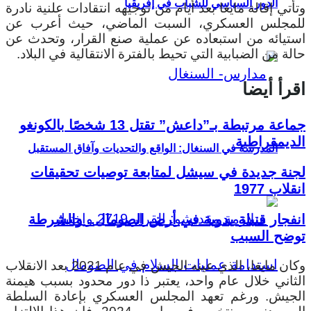
الدور السياسي للشباب في إفريقيا
وتأتي إقالة مايغا بعد أيام من توجيهه انتقادات علنية نادرة
للمجلس العسكري، السبت الماضي، حيث أعرب عن
استيائه من استبعاده عن عملية صنع القرار، وتحدث عن
حالة من الضبابية التي تحيط بالفترة الانتقالية في البلاد.
اقرأ أيضا
جماعة مرتبطة بـ”داعش” تقتل 13 شخصًا بالكونغو
الديمقراطية
المدرسة في السنغال: الواقع والتحديات وآفاق المستقبل
لجنة جديدة في سيشل لمتابعة توصيات تحقيقات
انقلاب 1977
انفجار قنبلة يدوية في أرض الصومال.. والشرطة
توضح السبب
وكان مايغا، الذي عينه الجيش في عام 2021 بعد الانقلاب
الثاني خلال عام واحد، يعتبر ذا دور محدود بسبب هيمنة
الجيش. ورغم تعهد المجلس العسكري بإعادة السلطة