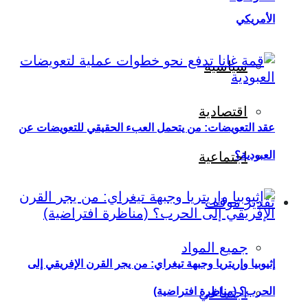
الأمريكي
سياسية
اقتصادية
عقد التعويضات: من يتحمل العبء الحقيقي للتعويضات عن
العبودية؟
اجتماعية
تقدير موقف
جميع المواد
إثيوبيا وإريتريا وجبهة تيغراي: من يجر القرن الإفريقي إلى
اجتماعي
الحرب؟ (مناظرة افتراضية)