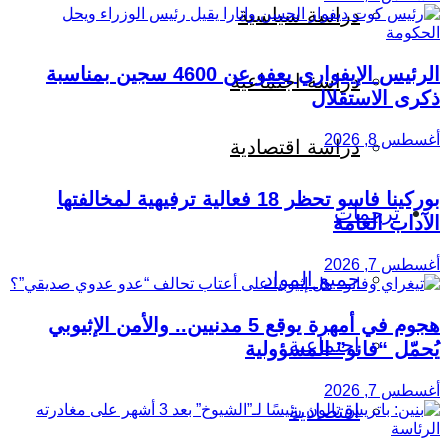
دراسة سياسية
الرئيس الإيفواري يعفو عن 4600 سجين بمناسبة
دراسة اجتماعية
ذكرى الاستقلال
أغسطس 8, 2026
دراسة اقتصادية
بوركينا فاسو تحظر 18 فعالية ترفيهية لمخالفتها
ترجمات
الآداب العامة
أغسطس 7, 2026
جميع المواد
هجوم في أمهرة يوقع 5 مدنيين.. والأمن الإثيوبي
اجتماعية
يُحمّل “فانو” المسؤولية
أغسطس 7, 2026
اقتصادية