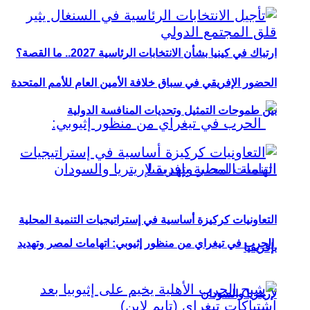
ارتباك في كينيا بشأن الانتخابات الرئاسية 2027.. ما القصة؟
الحضور الإفريقي في سباق خلافة الأمين العام للأمم المتحدة
بين طموحات التمثيل وتحديات المنافسة الدولية
التعاونيات كركيزة أساسية في إستراتيجيات التنمية المحلية
الحرب في تيغراي من منظور إثيوبي: اتهامات لمصر وتهديد
بإفريقيا
لإريتريا والسودان