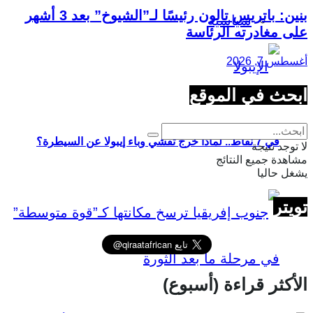
بنين: باتريس تالون رئيسًا لـ”الشيوخ” بعد 3 أشهر
سياسية
على مغادرته الرئاسة
أغسطس 7, 2026
ابحث في الموقع
في 7 نقاط.. لماذا خرج تفشي وباء إيبولا عن السيطرة؟
لا توجد نتيجة
مشاهدة جميع النتائج
يشغل حاليا
تويتر
الأكثر قراءة (أسبوع)