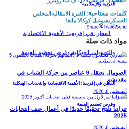
المصدر:
فرانس24/ أ ف ب/ رويترز
العربية والإسلامية”
كلمات مفتاحية:
الفترة الانتقالية
المجلس
العسكري
شوغيل كوكالا مايغا
Share
Tweet
Send
مواد ذات صلة
الصومال يعتقل 9 عناصر من حركة الشباب في
مقديشو
القطن في إفريقيا: الأهمية الاقتصادية والتحديات الهيكلية
أغسطس 8, 2026
وفرص تعظيم القيمة
تنزانيا تفتح تحقيقًا جديدًا في أعمال عنف انتخابات
2025
أغسطس 8, 2026