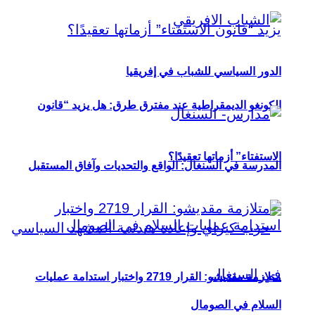
الدور السياسي للشباب في إفريقيا
الكونغو الديمقراطية عند مفترق طرق: هل يزيد “قانون
الاستفتاء” أزماتها تعقيدًا؟
المدرسة في السنغال: الواقع والتحديات وآفاق المستقبل
متلازمة مقديشو: القرار 2719 واختبار استدامة عمليات
السلام في الصومال