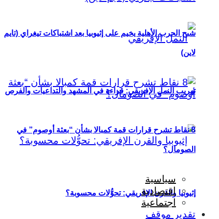
شبح الحرب الأهلية يخيم على إثيوبيا بعد اشتباكات تيغراي (تايم
لاين)
تهريب النمل الإفريقي: قراءة في المشهد والتداعيات والفرص
8 نقاط تشرح قرارات قمة كمبالا بشأن “بعثة أوصوم” في
الصومال؟
سياسية
اقتصادية
إثيوبيا والقرن الإفريقي: تحوُّلات محسوبة؟
اجتماعية
تقدير موقف