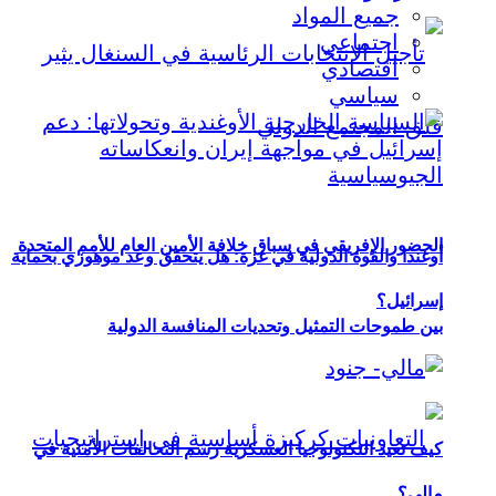
جميع المواد
اجتماعي
اقتصادي
سياسي
الحضور الإفريقي في سباق خلافة الأمين العام للأمم المتحدة
أوغندا والقوة الدولية في غزة: هل يتحقق وعد موهوزي بحماية
إسرائيل؟
بين طموحات التمثيل وتحديات المنافسة الدولية
كيف تعيد التكنولوجيا العسكرية رسم التحالفات الأمنية في
مالي؟