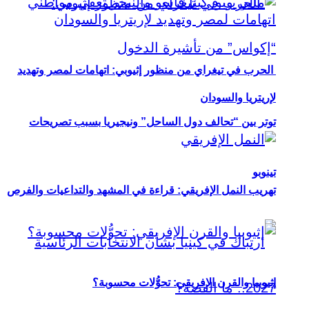
الحرب في تيغراي من منظور إثيوبي: اتهامات لمصر وتهديد
لإريتريا والسودان
توتر بين “تحالف دول الساحل” ونيجيريا بسبب تصريحات
تينوبو
تهريب النمل الإفريقي: قراءة في المشهد والتداعيات والفرص
إثيوبيا والقرن الإفريقي: تحوُّلات محسوبة؟