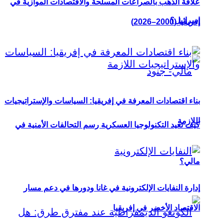
علاقة الذهب بالصراعات المسلحة والاقتصادات الموازية في
إسرائيل؟
إفريقيا (2000–2026)
بناء اقتصادات المعرفة في إفريقيا: السياسات والإستراتيجيات
اللازمة
كيف تعيد التكنولوجيا العسكرية رسم التحالفات الأمنية في
مالي؟
إدارة النفايات الإلكترونية في غانا ودورها في دعم مسار
الاقتصاد الأخضر في إفريقيا