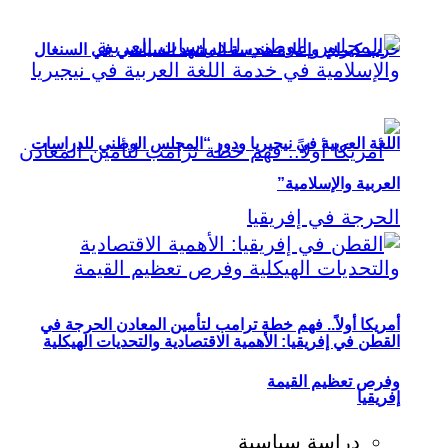
حزب كيراي وإعادة هندسة المشهد السياسي في السنغال
اللغة العربية في نيجيريا ودور “المجلس الوطني للدراسات
العربية والإسلامية”
أمريكا أولاً.. فهم خطة ترامب لتأمين المعادن الحرجة في
القطن في إفريقيا: الأهمية الاقتصادية والتحديات الهيكلية
وفرص تعظيم القيمة
إفريقيا
دراسة سياسية