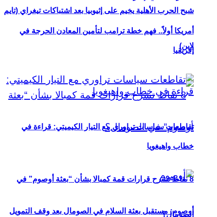
شبح الحرب الأهلية يخيم على إثيوبيا بعد اشتباكات تيغراي (تايم
أمريكا أولاً.. فهم خطة ترامب لتأمين المعادن الحرجة في
لاين)
إفريقيا
تقاطعات سياسات تراوري مع التيار الكيميتي: قراءة في
خطاب واهيغويا
8 نقاط تشرح قرارات قمة كمبالا بشأن “بعثة أوصوم” في
أوصوم: مستقبل بعثة السلام في الصومال بعد وقف التمويل
الصومال؟