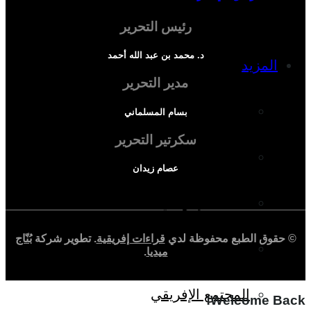
رئيس التحرير
د. محمد بن عبد الله أحمد
المزيد
مدير التحرير
إفريقيا في المؤشرات
بسام المسلماني
سكرتير التحرير
الحالة الدينية
عصام زيدان
الملف الإفريقي
© حقوق الطبع محفوظة لدي
قراءات إفريقية
. تطوير شركة
بُنّاج
الصحافة الإفريقية
ميديا
.
المجتمع الإفريقي
Welcome Back!