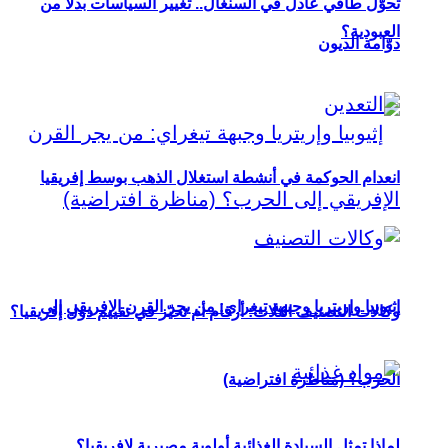
تحوُّل طاقي عادل في السنغال.. تغيير السياسات بدلاً من
العبودية؟
دوّامة الديون
انعدام الحوكمة في أنشطة استغلال الذهب بوسط إفريقيا
إثيوبيا وإريتريا وجبهة تيغراي: من يجر القرن الإفريقي إلى
وكالات التصنيف الثلاث: أرقام أم تحيّز في تقييم دول إفريقيا؟
الحرب؟ (مناظرة افتراضية)
لماذا تمثل السيادة الغذائية أولوية مصيرية لإفريقيا؟