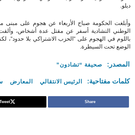
ديلو.
وأبلغت الحكومة صباح الأربعاء عن هجوم على مبنى مدي
الوطني التشادية أسفر عن مقتل عدة أشخاص، وألقت
باللوم في الهجوم على ”الحزب الاشتراكي بلا حدود”، لكن
الوضع تحت السيطرة.
المصدر:
صحيفة “تشادون”
كلمات مفتاحية:
الرئيس الانتقالي
المعارض
سي
Tweet
Share