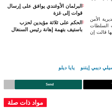
البرلمان الأوغندي يوافق على إرسال
قوات إلى غزة
رية الأمن
الحكم على ثلاثة مؤيدين لحزب
 السلطات
باستيف بتهمة إهانة رئيس السنغال
ها قالت إن
لي ديبي إيتنو
يايا ديلو
Send
مواد ذات صلة