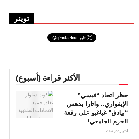
تويتر
الأكثر قراءة (أسبوع)
حظر اتحاد “فيسي”
الإيفواري.. واتارا يدهس
“بيادق” غباغبو على رقعة
الحرم الجامعي!
أكتوبر 22, 2024