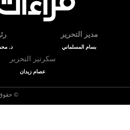
مدير التحرير
رئ
بسام المسلماني
د. محم
سكرتير التحرير
عصام زيدان
© حقوق