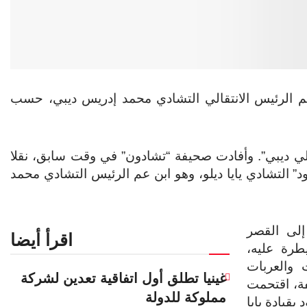
عم الرئيس الانتقالي التشادي محمد إدريس ديبي، حسب
يلي ديبي”. وأفادت صحيفة “تشادون” في وقت سابق، نقلا
” التشادي يايا ديلو، وهو ابن عم الرئيس التشادي محمد
لى القصر
اقرأ أيضا
طرة عليه،
 والعربات
غينيا تطلق أول اتفاقية تعدين لشركة
فة، اقتحمت
مملوكة للدولة
قيادة يايا