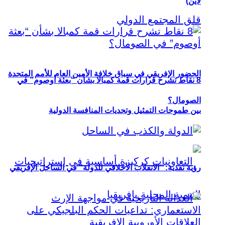
لاين)
الحضور الإفريقي في سباق خلافة الأمين العام للأمم المتحدة
8 نقاط تشرح قرارات قمة كمبالا بشأن “بعثة أوصوم” في
الصومال؟
بين طموحات التمثيل وتحديات المنافسة الدولية
رؤية نقدية: “الانقلاب الأخلاقي للدولة” في الساحل الإفريقي