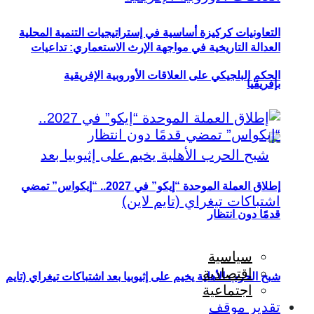
التعاونيات كركيزة أساسية في إستراتيجيات التنمية المحلية
العدالة التاريخية في مواجهة الإرث الاستعماري: تداعيات
الحكم البلجيكي على العلاقات الأوروبية الإفريقية
بإفريقيا
إطلاق العملة الموحدة “إيكو” في 2027.. “إيكواس” تمضي
قدمًا دون انتظار
سياسية
اقتصادية
شبح الحرب الأهلية يخيم على إثيوبيا بعد اشتباكات تيغراي (تايم
اجتماعية
تقدير موقف