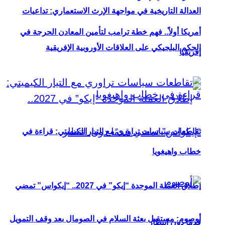
العدالة التاريخية في مواجهة الإرث الاستعماري: تداعيات
أمريكا أولاً.. فهم خطة ترامب لتأمين المعادن الحرجة في
الحكم البلجيكي على العلاقات الأوروبية الإفريقية
إفريقيا
تقاطعات سياسات تراوري مع التيار الكيميتي: قراءة في
خطاب واهيغويا
إطلاق العملة الموحدة “إيكو” في 2027.. “إيكواس” تمضي
أوصوم: مستقبل بعثة السلام في الصومال بعد وقف التمويل
قدمًا دون انتظار