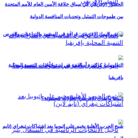
الحضور الإفريقي في سباق خلافة الأمين العام للأمم المتحدة
بين طموحات التمثيل وتحديات المنافسة الدولية
تهريب النمل الإفريقي: قراءة في المشهد والتداعيات والفرص
التعاونيات كركيزة أساسية في إستراتيجيات التنمية المحلية
بإفريقيا
إثيوبيا والقرن الإفريقي: تحوُّلات محسوبة؟
شبح الحرب الأهلية يخيم على إثيوبيا بعد اشتباكات تيغراي (تايم