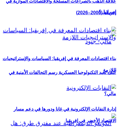
علاقة الذهب بالصراعات المسلحة والاقتصادات الموازية في
إسرائيل؟
إفريقيا (2000–2026)
بناء اقتصادات المعرفة في إفريقيا: السياسات والإستراتيجيات
اللازمة
كيف تعيد التكنولوجيا العسكرية رسم التحالفات الأمنية في
مالي؟
إدارة النفايات الإلكترونية في غانا ودورها في دعم مسار
الاقتصاد الأخضر في إفريقيا