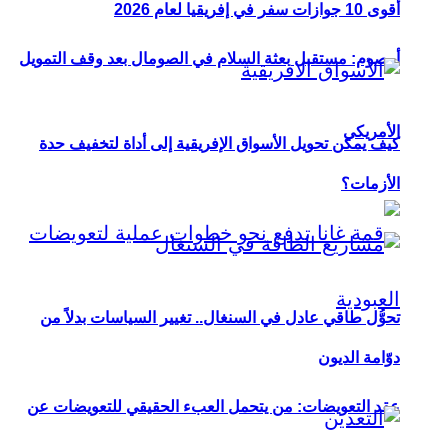
أقوى 10 جوازات سفر في إفريقيا لعام 2026
أوصوم: مستقبل بعثة السلام في الصومال بعد وقف التمويل
الأمريكي
كيف يمكن تحويل الأسواق الإفريقية إلى أداة لتخفيف حدة
الأزمات؟
تحوُّل طاقي عادل في السنغال.. تغيير السياسات بدلاً من
دوّامة الديون
عقد التعويضات: من يتحمل العبء الحقيقي للتعويضات عن