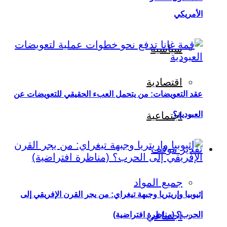
الأمريكي
سياسية
اقتصادية
عقد التعويضات: من يتحمل العبء الحقيقي للتعويضات عن
العبودية؟
اجتماعية
تقدير موقف
جميع المواد
إثيوبيا وإريتريا وجبهة تيغراي: من يجر القرن الإفريقي إلى
اجتماعي
الحرب؟ (مناظرة افتراضية)