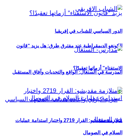
الدور السياسي للشباب في إفريقيا
الكونغو الديمقراطية عند مفترق طرق: هل يزيد “قانون
الاستفتاء” أزماتها تعقيدًا؟
المدرسة في السنغال: الواقع والتحديات وآفاق المستقبل
متلازمة مقديشو: القرار 2719 واختبار استدامة عمليات
السلام في الصومال