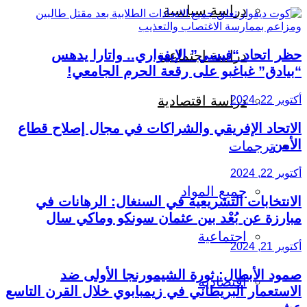
دراسة سياسية
حظر اتحاد “فيسي” الإيفواري.. واتارا يدهس
دراسة اجتماعية
“بيادق” غباغبو على رقعة الحرم الجامعي!
دراسة اقتصادية
أكتوبر 22, 2024
الاتحاد الإفريقي والشراكات في مجال إصلاح قطاع
الأمن
ترجمات
أكتوبر 22, 2024
جميع المواد
الانتخابات التشريعية في السنغال: الرهانات في
مبارزة عن بُعْد بين عثمان سونكو وماكي سال
اجتماعية
أكتوبر 21, 2024
صمود الأبطال: ثورة الشيمورنجا الأولى ضد
اقتصادية
الاستعمار البريطاني في زيمبابوي خلال القرن التاسع