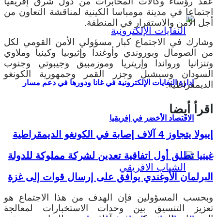
عقد رؤساء وكالات المخابرات من دول شرق إفريقيا
اجتماعا في مدينة مومباسا الكينية لمناقشة التعاون من
أجل الأمن والاستقرار في المنطقة.
وشارك في الاجتماع كبار مسؤولي الأمن القومي لكل
من الصومال وبوروندي وأوغندا وإثيوبيا وكينيا وملاوي
وتنزانيا ورواندا وإريتريا وموزمبيق وجيبوتي وجنوب
السودان وسيشيل وجزر القمر وجمهورية الكونغو
إدارة النفايات الإلكترونية في غانا ودورها في دعم مسار
الديمقراطية.
اقرأ أيضا
الاقتصاد الأخضر في إفريقيا
إيبولا يتجاوز 4 آلاف إصابة في الكونغو الديمقراطية
غينيا تطلق أول اتفاقية تعدين لشركة مملوكة للدولة
البرلمان الأوغندي يوافق على إرسال قوات إلى غزة
وبحسب المسؤولين فإن الهدف من هذا الاجتماع هو
تعزيز التنسيق بين وحدات الاستخبارات لمعالجة