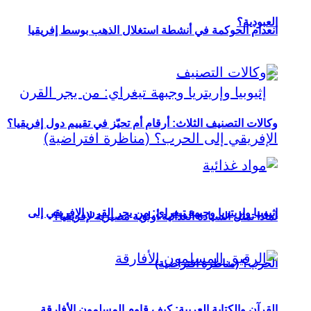
العبودية؟
انعدام الحوكمة في أنشطة استغلال الذهب بوسط إفريقيا
وكالات التصنيف الثلاث: أرقام أم تحيّز في تقييم دول إفريقيا؟
إثيوبيا وإريتريا وجبهة تيغراي: من يجر القرن الإفريقي إلى
لماذا تمثل السيادة الغذائية أولوية مصيرية لإفريقيا؟
الحرب؟ (مناظرة افتراضية)
القرآن والكتابة العربية: كيف قاوم المسلمون الأفارقة