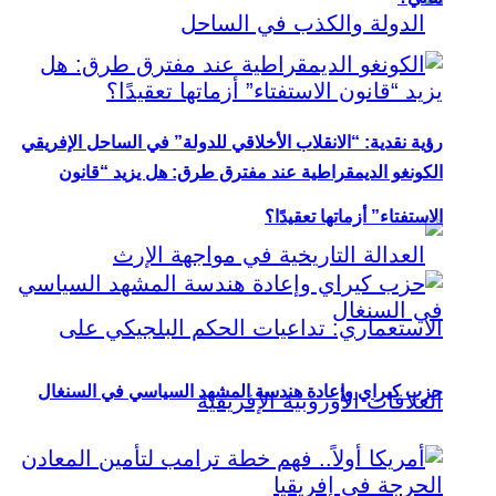
رؤية نقدية: “الانقلاب الأخلاقي للدولة” في الساحل الإفريقي
الكونغو الديمقراطية عند مفترق طرق: هل يزيد “قانون
الاستفتاء” أزماتها تعقيدًا؟
حزب كيراي وإعادة هندسة المشهد السياسي في السنغال