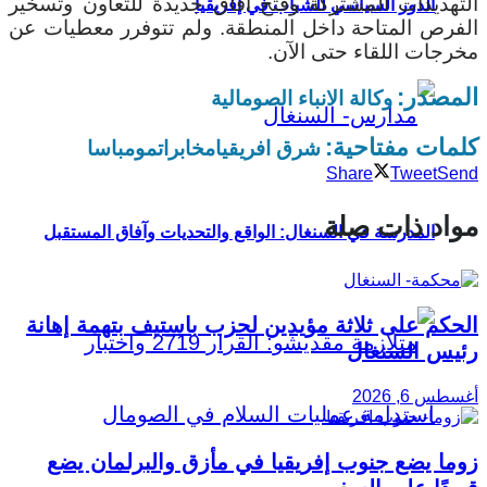
التهديدات المشتركة وفتح آفاق جديدة للتعاون وتسخير
الدور السياسي للشباب في إفريقيا
الفرص المتاحة داخل المنطقة. ولم تتوفرر معطيات عن
مخرجات اللقاء حتى الآن.
المصدر:
وكالة الانباء الصومالية
كلمات مفتاحية:
شرق افريقيا
مخابرات
مومباسا
Share
Tweet
Send
مواد ذات صلة
المدرسة في السنغال: الواقع والتحديات وآفاق المستقبل
الحكم على ثلاثة مؤيدين لحزب باستيف بتهمة إهانة
رئيس السنغال
أغسطس 6, 2026
زوما يضع جنوب إفريقيا في مأزق والبرلمان يضع