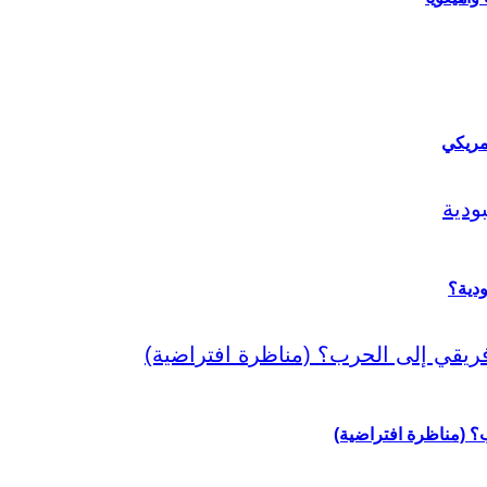
مريكي
دية؟
رب؟ (مناظرة افتراضية)