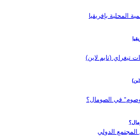
قيا
اين)