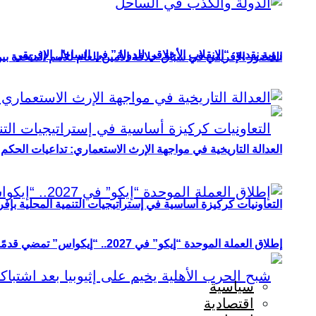
رؤية نقدية: “الانقلاب الأخلاقي للدولة” في الساحل الإفريقي
الحضور الإفريقي في سباق خلافة الأمين العام للأمم المتحدة ب
العدالة التاريخية في مواجهة الإرث الاستعماري: تداعيات الحكم ا
التعاونيات كركيزة أساسية في إستراتيجيات التنمية المحلية بإفري
إطلاق العملة الموحدة “إيكو” في 2027.. “إيكواس” تمضي قدمًا دون انتظار
سياسية
اقتصادية