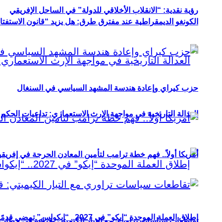
رؤية نقدية: “الانقلاب الأخلاقي للدولة” في الساحل الإفريقي
الكونغو الديمقراطية عند مفترق طرق: هل يزيد “قانون الاستفتاء” 
حزب كيراي وإعادة هندسة المشهد السياسي في السنغال
العدالة التاريخية في مواجهة الإرث الاستعماري: تداعيات الحكم ا
أمريكا أولاً.. فهم خطة ترامب لتأمين المعادن الحرجة في إفريقي
إطلاق العملة الموحدة “إيكو” في 2027.. “إيكواس” تمضي قدمًا دون انتظار
تقاطعات سياسات تراوري مع التيار الكيميتي: قراءة في خطاب و