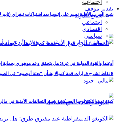
اجتماعية
تقدير موقف
شبح الحرب الأهلية يخيم على إثيوبيا بعد اشتباكات تيغراي (تايم ل
جميع المواد
اجتماعي
اقتصادي
سياسي
أوغندا والقوة الدولية في غزة: هل يتحقق وعد موهوزي بحماية إ
8 نقاط تشرح قرارات قمة كمبالا بشأن “بعثة أوصوم” في الصومال؟
كيف تعيد التكنولوجيا العسكرية رسم التحالفات الأمنية في مال