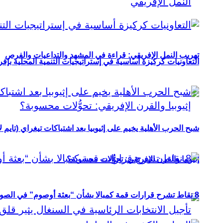
تهريب النمل الإفريقي: قراءة في المشهد والتداعيات والفرص
التعاونيات كركيزة أساسية في إستراتيجيات التنمية المحلية بإفري
شبح الحرب الأهلية يخيم على إثيوبيا بعد اشتباكات تيغراي (تايم ل
إثيوبيا والقرن الإفريقي: تحوُّلات محسوبة؟
8 نقاط تشرح قرارات قمة كمبالا بشأن “بعثة أوصوم” في الصومال؟