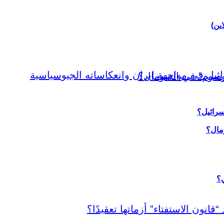
اين)
سرائيل؟
ي؟