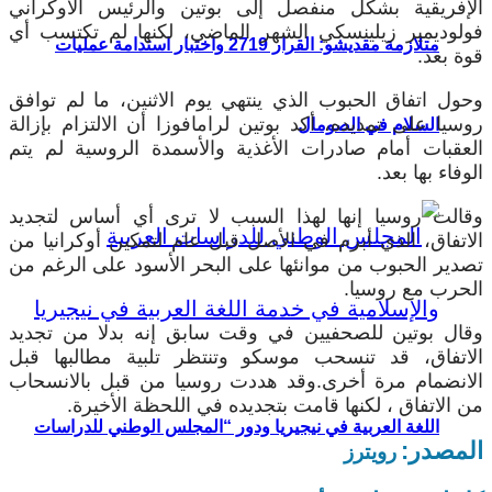
الإفريقية بشكل منفصل إلى بوتين والرئيس الأوكراني
فولوديمير زيلينسكي الشهر الماضي، لكنها لم تكتسب أي
متلازمة مقديشو: القرار 2719 واختبار استدامة عمليات
قوة بعد.
وحول اتفاق الحبوب الذي ينتهي يوم الاثنين، ما لم توافق
روسيا على تمديده، أكد بوتين لرامافوزا أن الالتزام بإزالة
السلام في الصومال
العقبات أمام صادرات الأغذية والأسمدة الروسية لم يتم
الوفاء بها بعد.
وقالت روسيا إنها لهذا السبب لا ترى أي أساس لتجديد
الاتفاق، الذي أبرم في الأصل قبل عام لتمكين أوكرانيا من
تصدير الحبوب من موانئها على البحر الأسود على الرغم من
الحرب مع روسيا.
وقال بوتين للصحفيين في وقت سابق إنه بدلا من تجديد
الاتفاق، قد تنسحب موسكو وتنتظر تلبية مطالبها قبل
الانضمام مرة أخرى.وقد هددت روسيا من قبل بالانسحاب
من الاتفاق ، لكنها قامت بتجديده في اللحظة الأخيرة.
اللغة العربية في نيجيريا ودور “المجلس الوطني للدراسات
المصدر:
رويترز