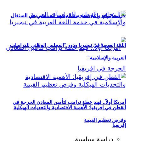
حزب كيراي وإعادة هندسة المشهد السياسي في السنغال
اللغة العربية في نيجيريا ودور “المجلس الوطني للدراسات
العربية والإسلامية”
أمريكا أولاً.. فهم خطة ترامب لتأمين المعادن الحرجة في
القطن في إفريقيا: الأهمية الاقتصادية والتحديات الهيكلية
وفرص تعظيم القيمة
إفريقيا
دراسة سياسية