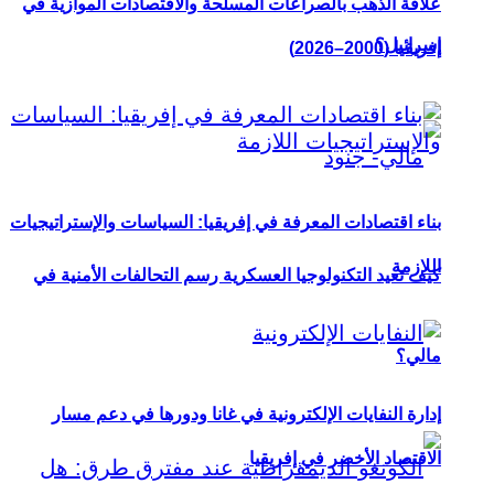
علاقة الذهب بالصراعات المسلحة والاقتصادات الموازية في
إسرائيل؟
إفريقيا (2000–2026)
بناء اقتصادات المعرفة في إفريقيا: السياسات والإستراتيجيات
اللازمة
كيف تعيد التكنولوجيا العسكرية رسم التحالفات الأمنية في
مالي؟
إدارة النفايات الإلكترونية في غانا ودورها في دعم مسار
الاقتصاد الأخضر في إفريقيا