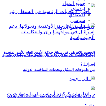
جميع المواد
اجتماعي
اقتصادي
سياسي
الحضور الإفريقي في سباق خلافة الأمين العام للأمم المتحدة
أوغندا والقوة الدولية في غزة: هل يتحقق وعد موهوزي بحماية
إسرائيل؟
بين طموحات التمثيل وتحديات المنافسة الدولية
كيف تعيد التكنولوجيا العسكرية رسم التحالفات الأمنية في
مالي؟