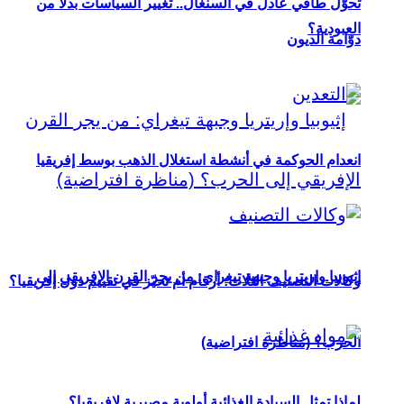
تحوُّل طاقي عادل في السنغال.. تغيير السياسات بدلاً من
العبودية؟
دوّامة الديون
انعدام الحوكمة في أنشطة استغلال الذهب بوسط إفريقيا
إثيوبيا وإريتريا وجبهة تيغراي: من يجر القرن الإفريقي إلى
وكالات التصنيف الثلاث: أرقام أم تحيّز في تقييم دول إفريقيا؟
الحرب؟ (مناظرة افتراضية)
لماذا تمثل السيادة الغذائية أولوية مصيرية لإفريقيا؟