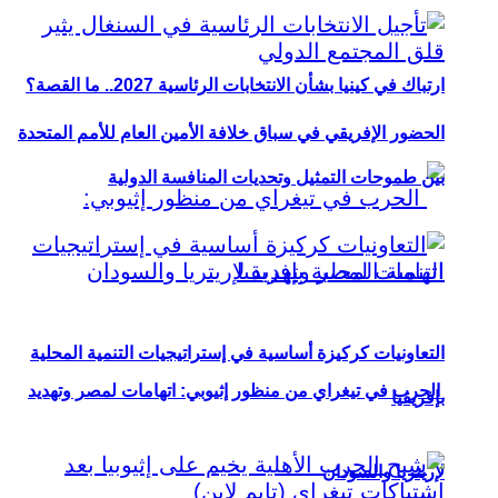
ارتباك في كينيا بشأن الانتخابات الرئاسية 2027.. ما القصة؟
الحضور الإفريقي في سباق خلافة الأمين العام للأمم المتحدة
بين طموحات التمثيل وتحديات المنافسة الدولية
التعاونيات كركيزة أساسية في إستراتيجيات التنمية المحلية
الحرب في تيغراي من منظور إثيوبي: اتهامات لمصر وتهديد
بإفريقيا
لإريتريا والسودان