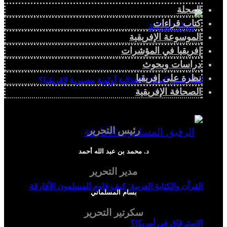
المجلة
كتاب قراءات
الموسوعة الإفريقية
إفريقيا في المؤشرات
دراسات وبحوث
نظرة على إفريقيا
لماذا تمثل السيادة الغذائية أولوية مصيرية لإفريقيا؟
الصحافة الإفريقية
رئيس التحرير
د. محمد بن عبد الله أحمد
مدير التحرير
القرآن والكتابة العربية: كيف قاوم المسلمون الأفارقة
بسام المسلماني
سكرتير التحرير
الاسترقاق في أمريكا؟