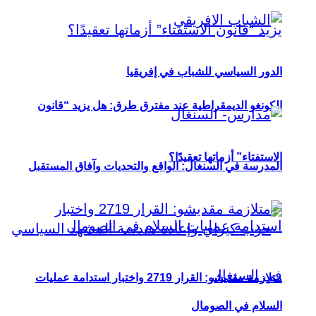
الدور السياسي للشباب في إفريقيا
الكونغو الديمقراطية عند مفترق طرق: هل يزيد “قانون
الاستفتاء” أزماتها تعقيدًا؟
المدرسة في السنغال: الواقع والتحديات وآفاق المستقبل
متلازمة مقديشو: القرار 2719 واختبار استدامة عمليات
السلام في الصومال