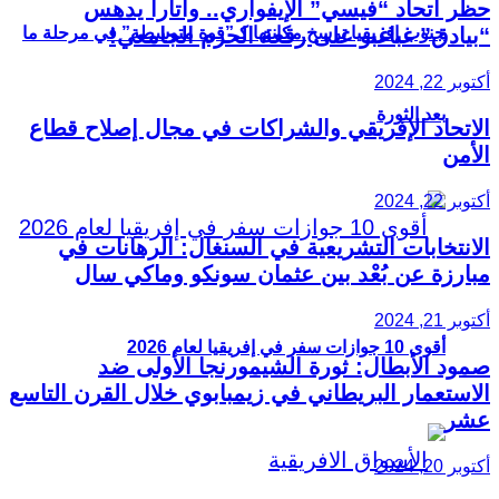
حظر اتحاد “فيسي” الإيفواري.. واتارا يدهس
“بيادق” غباغبو على رقعة الحرم الجامعي!
جنوب إفريقيا ترسخ مكانتها كـ”قوة متوسطة” في مرحلة ما
أكتوبر 22, 2024
بعد الثورة
الاتحاد الإفريقي والشراكات في مجال إصلاح قطاع
الأمن
أكتوبر 22, 2024
الانتخابات التشريعية في السنغال: الرهانات في
مبارزة عن بُعْد بين عثمان سونكو وماكي سال
أكتوبر 21, 2024
أقوى 10 جوازات سفر في إفريقيا لعام 2026
صمود الأبطال: ثورة الشيمورنجا الأولى ضد
الاستعمار البريطاني في زيمبابوي خلال القرن التاسع
عشر
أكتوبر 20, 2024