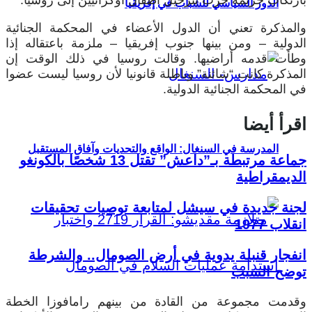
الدور السياسي للشباب في إفريقيا
والمذكرة تعني أن الدول الأعضاء في المحكمة الجنائية
الدولية – ومن بينها جنوب إفريقيا – ملزمة باعتقاله إذا
وطأت قدمه أراضيها. وقالت روسيا في ذلك الوقت إن
المذكرة كانت “شائنة” وباطلة قانونيا لأن روسيا ليست عضوا
في المحكمة الجنائية الدولية.
اقرأ أيضا
المدرسة في السنغال: الواقع والتحديات وآفاق المستقبل
جماعة مرتبطة بـ”داعش” تقتل 13 شخصًا بالكونغو
الديمقراطية
لجنة جديدة في سيشل لمتابعة توصيات تحقيقات
انقلاب 1977
انفجار قنبلة يدوية في أرض الصومال.. والشرطة
توضح السبب
وقدمت مجموعة من القادة من بينهم رامافوزا الخطة