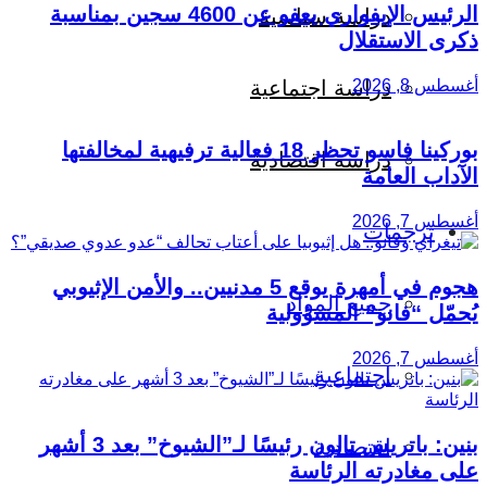
الرئيس الإيفواري يعفو عن 4600 سجين بمناسبة
دراسة سياسية
ذكرى الاستقلال
أغسطس 8, 2026
دراسة اجتماعية
بوركينا فاسو تحظر 18 فعالية ترفيهية لمخالفتها
دراسة اقتصادية
الآداب العامة
أغسطس 7, 2026
ترجمات
هجوم في أمهرة يوقع 5 مدنيين.. والأمن الإثيوبي
جميع المواد
يُحمّل “فانو” المسؤولية
أغسطس 7, 2026
اجتماعية
بنين: باتريس تالون رئيسًا لـ”الشيوخ” بعد 3 أشهر
اقتصادية
على مغادرته الرئاسة