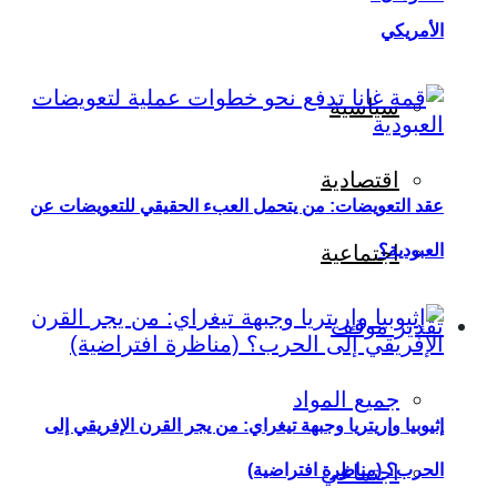
الأمريكي
سياسية
اقتصادية
عقد التعويضات: من يتحمل العبء الحقيقي للتعويضات عن
العبودية؟
اجتماعية
تقدير موقف
جميع المواد
إثيوبيا وإريتريا وجبهة تيغراي: من يجر القرن الإفريقي إلى
اجتماعي
الحرب؟ (مناظرة افتراضية)