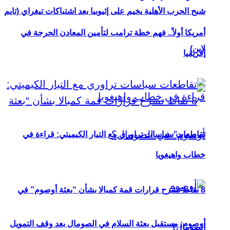
شبح الحرب الأهلية يخيم على إثيوبيا بعد اشتباكات تيغراي (تايم
أمريكا أولاً.. فهم خطة ترامب لتأمين المعادن الحرجة في
لاين)
إفريقيا
تقاطعات سياسات تراوري مع التيار الكيميتي: قراءة في
خطاب واهيغويا
8 نقاط تشرح قرارات قمة كمبالا بشأن “بعثة أوصوم” في
أوصوم: مستقبل بعثة السلام في الصومال بعد وقف التمويل
الصومال؟