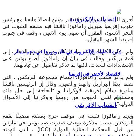
أجرى الرئيس الروسي فلاديمير بوتين اتصالا هاتفيا مع رئيس
جنوب إفريقيا سيريل رامافوزا ناقشا فيه صفقة الحبوب في
البحر الأسود، المقرر أن تنتهي يوم الاثنين ، وقمة في جنوب
إفريقيا الشهر المقبل.
ولم يذكر الكرملين بعد ما إذا كان بوتين يعتزم الذهاب إلى
إدارة النفايات الإلكترونية في غانا ودورها في دعم مسار
قمة بريكس وقالت في بيان إن رامافوزا أطلع بوتين على
الاستعدادات للحدث، لكنها لم تذكر تفاصيل عن تبادلهما.
الاقتصاد الأخضر في إفريقيا
ولم يذكر مكتب رامافوزا، اجتماع مجموعة البريكس ، التي
تضم أيضًا البرازيل والهند والصين, وقال إن الرئيسين ناقشا
مبادرة سلام إفريقية لأوكرانيا و “الحاجة إلى حل دائم
ومستدام لنقل الحبوب من روسيا وأوكرانيا إلى الأسواق
الدولية”.
ويجد رامافوزا نفسه في موقف حرج بصفته مضيفًا لقمة
البريكس بسبب مذكرة توقيف صدرت ضد بوتين في مارس
من قبل المحكمة الجنائية الدولية (ICC) ، التي اتهمته
بارتكاب جريمة حرب بترحيل أطفال أوكرانيين إلى روسيا.