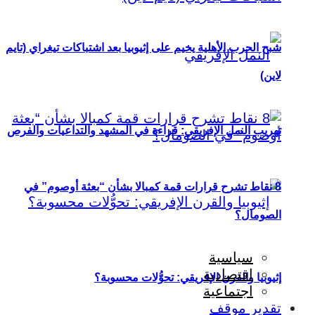
شبح الحرب الأهلية يخيم على إثيوبيا بعد اشتباكات تيغراي (تايم
لاين)
تهريب النمل الإفريقي: قراءة في المشهد والتداعيات والفرص
8 نقاط تشرح قرارات قمة كمبالا بشأن “بعثة أوصوم” في
الصومال؟
سياسية
اقتصادية
إثيوبيا والقرن الإفريقي: تحوُّلات محسوبة؟
اجتماعية
تقدير موقف