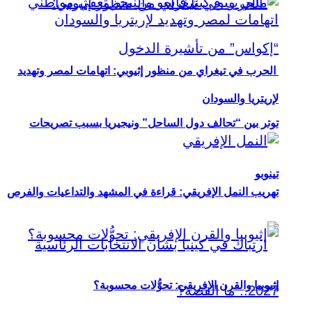
الحرب في تيغراي من منظور إثيوبي: اتهامات لمصر وتهديد
لإريتريا والسودان
توتر بين “تحالف دول الساحل” ونيجيريا بسبب تصريحات
تينوبو
تهريب النمل الإفريقي: قراءة في المشهد والتداعيات والفرص
إثيوبيا والقرن الإفريقي: تحوُّلات محسوبة؟