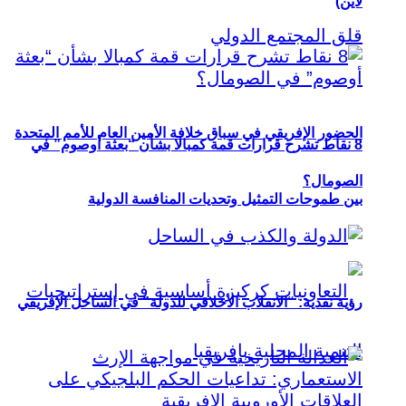
لاين)
الحضور الإفريقي في سباق خلافة الأمين العام للأمم المتحدة
8 نقاط تشرح قرارات قمة كمبالا بشأن “بعثة أوصوم” في
الصومال؟
بين طموحات التمثيل وتحديات المنافسة الدولية
رؤية نقدية: “الانقلاب الأخلاقي للدولة” في الساحل الإفريقي