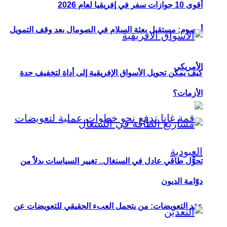
أقوى 10 جوازات سفر في إفريقيا لعام 2026
أوصوم: مستقبل بعثة السلام في الصومال بعد وقف التمويل
الأمريكي
كيف يمكن تحويل الأسواق الإفريقية إلى أداة لتخفيف حدة
الأزمات؟
تحوُّل طاقي عادل في السنغال.. تغيير السياسات بدلاً من
دوّامة الديون
عقد التعويضات: من يتحمل العبء الحقيقي للتعويضات عن