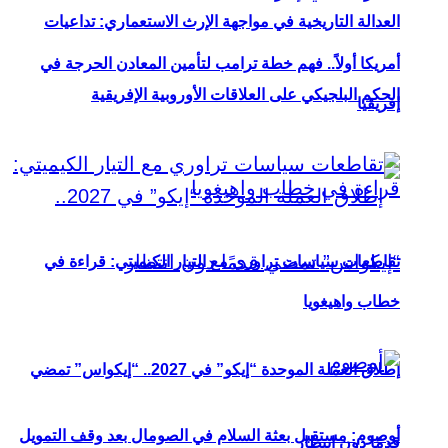
العدالة التاريخية في مواجهة الإرث الاستعماري: تداعيات
أمريكا أولاً.. فهم خطة ترامب لتأمين المعادن الحرجة في
الحكم البلجيكي على العلاقات الأوروبية الإفريقية
إفريقيا
تقاطعات سياسات تراوري مع التيار الكيميتي: قراءة في
خطاب واهيغويا
إطلاق العملة الموحدة “إيكو” في 2027.. “إيكواس” تمضي
أوصوم: مستقبل بعثة السلام في الصومال بعد وقف التمويل
قدمًا دون انتظار