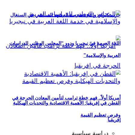
حزب كيراي وإعادة هندسة المشهد السياسي في السنغال
اللغة العربية في نيجيريا ودور “المجلس الوطني للدراسات
العربية والإسلامية”
أمريكا أولاً.. فهم خطة ترامب لتأمين المعادن الحرجة في
القطن في إفريقيا: الأهمية الاقتصادية والتحديات الهيكلية
وفرص تعظيم القيمة
إفريقيا
دراسة سياسية