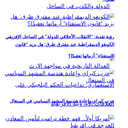
رؤية نقدية: “الانقلاب الأخلاقي للدولة” في الساحل الإفريقي
الكونغو الديمقراطية عند مفترق طرق: هل يزيد “قانون
الاستفتاء” أزماتها تعقيدًا؟
حزب كيراي وإعادة هندسة المشهد السياسي في السنغال