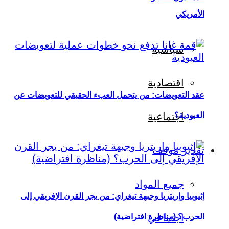
الأمريكي
سياسية
اقتصادية
عقد التعويضات: من يتحمل العبء الحقيقي للتعويضات عن
العبودية؟
اجتماعية
تقدير موقف
جميع المواد
إثيوبيا وإريتريا وجبهة تيغراي: من يجر القرن الإفريقي إلى
اجتماعي
الحرب؟ (مناظرة افتراضية)