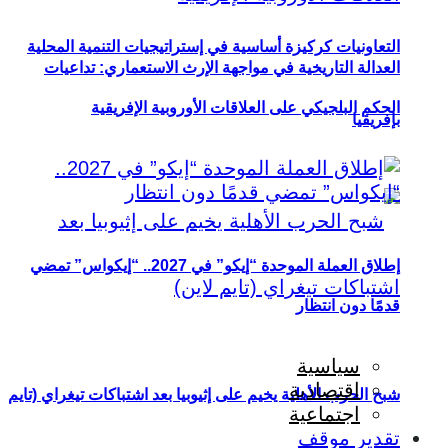
التعاونيات كركيزة أساسية في إستراتيجيات التنمية المحلية
العدالة التاريخية في مواجهة الإرث الاستعماري: تداعيات
الحكم البلجيكي على العلاقات الأوروبية الإفريقية
بإفريقيا
إطلاق العملة الموحدة “إيكو” في 2027.. “إيكواس” تمضي
قدمًا دون انتظار
سياسية
اقتصادية
شبح الحرب الأهلية يخيم على إثيوبيا بعد اشتباكات تيغراي (تايم
اجتماعية
تقدير موقف