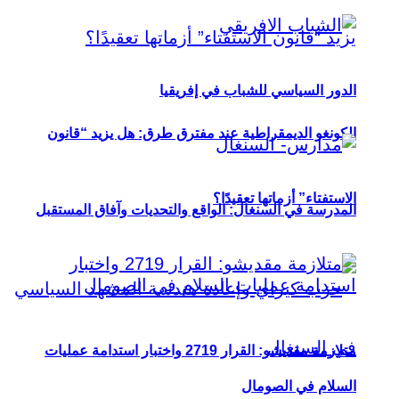
الدور السياسي للشباب في إفريقيا
الكونغو الديمقراطية عند مفترق طرق: هل يزيد “قانون
الاستفتاء” أزماتها تعقيدًا؟
المدرسة في السنغال: الواقع والتحديات وآفاق المستقبل
متلازمة مقديشو: القرار 2719 واختبار استدامة عمليات
السلام في الصومال