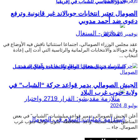
الدور السياسي للشباب في إفريقيا
الصومال تعتبر انتخابات جوبالاند غير قانونية وترفع
دعوى ضد أحمد مدوبي
نوفمبر 26, 2024
عقد مجلس الوزراء الصومالي، اجتماعا استثنائيا ناقش فيه الأوضاع في
ولاية جوبالاند والانتخابات البرلمانية والرئاسية التي أدت إلى إعادة
انتخاب ...
المدرسة في السنغال: الواقع والتحديات وآفاق المستقبل
الجيش الصومالي يدمر قواعد حركة “الشباب” في
ولاية جنوب غرب البلاد
يوليو 8, 2024
أعلن الجيش الصومالي تدمير قواعد ميليشيات "الشباب" في بعض
المناطق التابعة لمدينة "واجد" بمحافظة "بكول" بولاية جنوب غرب
الصومال. جاء ...