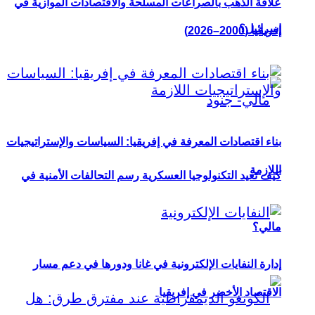
علاقة الذهب بالصراعات المسلحة والاقتصادات الموازية في
إسرائيل؟
إفريقيا (2000–2026)
بناء اقتصادات المعرفة في إفريقيا: السياسات والإستراتيجيات
اللازمة
كيف تعيد التكنولوجيا العسكرية رسم التحالفات الأمنية في
مالي؟
إدارة النفايات الإلكترونية في غانا ودورها في دعم مسار
الاقتصاد الأخضر في إفريقيا