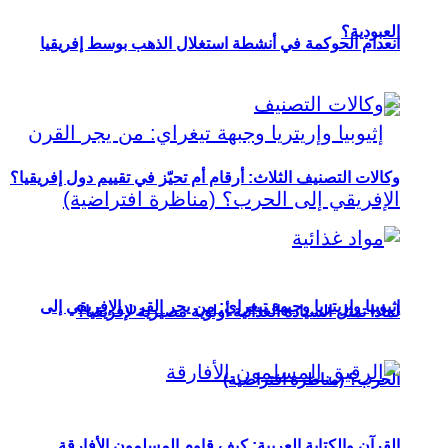
العبودية؟
انعدام الحوكمة في أنشطة استغلال الذهب بوسط إفريقيا
وكالات التصنيف الثلاث: أرقام أم تحيّز في تقييم دول إفريقيا؟
إثيوبيا وإريتريا وجبهة تيغراي: من يجر القرن الإفريقي إلى
لماذا تمثل السيادة الغذائية أولوية مصيرية لإفريقيا؟
الحرب؟ (مناظرة افتراضية)
القرآن والكتابة العربية: كيف قاوم المسلمون الأفارقة