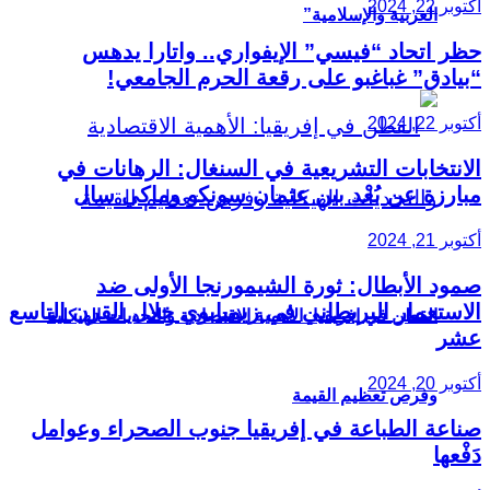
أكتوبر 22, 2024
العربية والإسلامية”
حظر اتحاد “فيسي” الإيفواري.. واتارا يدهس
“بيادق” غباغبو على رقعة الحرم الجامعي!
أكتوبر 22, 2024
الانتخابات التشريعية في السنغال: الرهانات في
مبارزة عن بُعْد بين عثمان سونكو وماكي سال
أكتوبر 21, 2024
صمود الأبطال: ثورة الشيمورنجا الأولى ضد
الاستعمار البريطاني في زيمبابوي خلال القرن التاسع
القطن في إفريقيا: الأهمية الاقتصادية والتحديات الهيكلية
عشر
أكتوبر 20, 2024
وفرص تعظيم القيمة
صناعة الطباعة في إفريقيا جنوب الصحراء وعوامل
دَفْعها