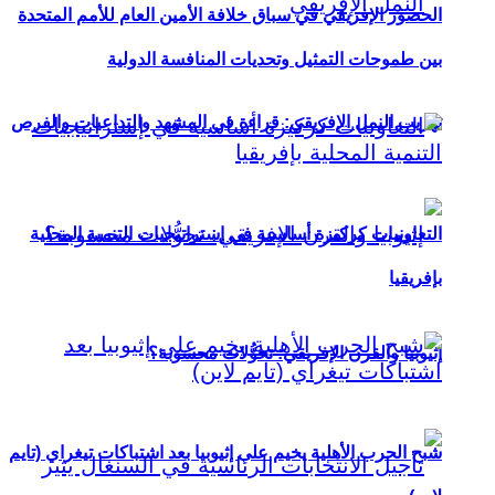
الحضور الإفريقي في سباق خلافة الأمين العام للأمم المتحدة
بين طموحات التمثيل وتحديات المنافسة الدولية
تهريب النمل الإفريقي: قراءة في المشهد والتداعيات والفرص
التعاونيات كركيزة أساسية في إستراتيجيات التنمية المحلية
بإفريقيا
إثيوبيا والقرن الإفريقي: تحوُّلات محسوبة؟
شبح الحرب الأهلية يخيم على إثيوبيا بعد اشتباكات تيغراي (تايم