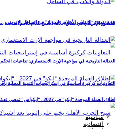
رؤية نقدية: “الانقلاب الأخلاقي للدولة” في الساحل الإفريقي
الحضور الإفريقي في سباق خلافة الأمين العام للأمم المتحدة ب
العدالة التاريخية في مواجهة الإرث الاستعماري: تداعيات الحكم ا
التعاونيات كركيزة أساسية في إستراتيجيات التنمية المحلية بإفري
إطلاق العملة الموحدة “إيكو” في 2027.. “إيكواس” تمضي قدمًا دون انتظار
سياسية
اقتصادية