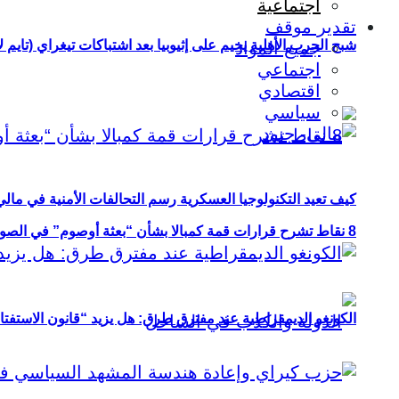
اجتماعية
تقدير موقف
شبح الحرب الأهلية يخيم على إثيوبيا بعد اشتباكات تيغراي (تايم ل
جميع المواد
اجتماعي
اقتصادي
سياسي
كيف تعيد التكنولوجيا العسكرية رسم التحالفات الأمنية في مال
8 نقاط تشرح قرارات قمة كمبالا بشأن “بعثة أوصوم” في الصومال؟
الكونغو الديمقراطية عند مفترق طرق: هل يزيد “قانون الاستفتاء” 