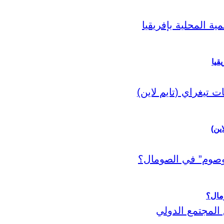
قيا
اين)