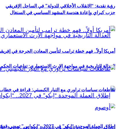
رؤية نقدية: “الانقلاب الأخلاقي للدولة” في الساحل الإفريقي
حزب كيراي وإعادة هندسة المشهد السياسي في السنغال
أمريكا أولاً.. فهم خطة ترامب لتأمين المعادن الحرجة في إفريقي
العدالة التاريخية في مواجهة الإرث الاستعماري: تداعيات الحكم ا
تقاطعات سياسات تراوري مع التيار الكيميتي: قراءة في خطاب و
إطلاق العملة الموحدة “إيكو” في 2027.. “إيكواس” تمضي قدمًا دون انتظار
أوصوم: مستقبل بعثة السلام في الصومال بعد وقف التمويل الأ