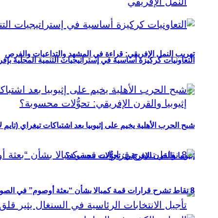
تهريب النمل الإفريقي: قراءة في المشهد والتداعيات والفرص
التعاونيات كركيزة أساسية في إستراتيجيات التنمية المحلية بإفري
شبح الحرب الأهلية يخيم على إثيوبيا بعد اشتباكات تيغراي (تايم ل
إثيوبيا والقرن الإفريقي: تحوُّلات محسوبة؟
8 نقاط تشرح قرارات قمة كمبالا بشأن “بعثة أوصوم” في الصومال؟