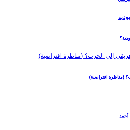
دية؟
رب؟ (مناظرة افتراضية)
 أحمد