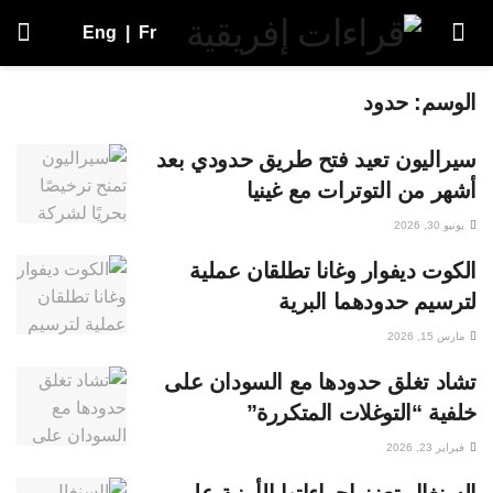
Eng
|
Fr
الوسم:
حدود
سيراليون تعيد فتح طريق حدودي بعد
أشهر من التوترات مع غينيا
يونيو 30, 2026
الكوت ديفوار وغانا تطلقان عملية
لترسيم حدودهما البرية
مارس 15, 2026
تشاد تغلق حدودها مع السودان على
خلفية “التوغلات المتكررة”
فبراير 23, 2026