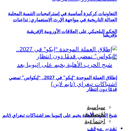
التعاونيات كركيزة أساسية في إستراتيجيات التنمية المحلية
العدالة التاريخية في مواجهة الإرث الاستعماري: تداعيات
الحكم البلجيكي على العلاقات الأوروبية الإفريقية
بإفريقيا
إطلاق العملة الموحدة “إيكو” في 2027.. “إيكواس” تمضي
قدمًا دون انتظار
سياسية
اقتصادية
شبح الحرب الأهلية يخيم على إثيوبيا بعد اشتباكات تيغراي (تايم
اجتماعية
تقدير موقف