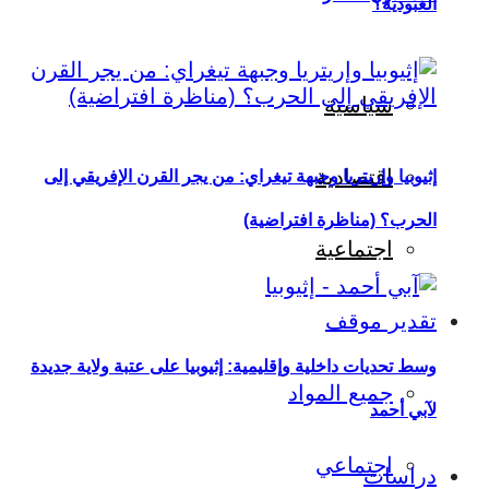
العبودية؟
سياسية
اقتصادية
إثيوبيا وإريتريا وجبهة تيغراي: من يجر القرن الإفريقي إلى
الحرب؟ (مناظرة افتراضية)
اجتماعية
تقدير موقف
وسط تحديات داخلية وإقليمية: إثيوبيا على عتبة ولاية جديدة
جميع المواد
لآبي أحمد
اجتماعي
دراسات