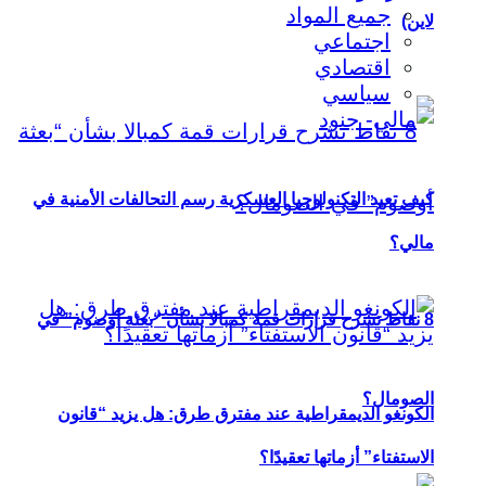
جميع المواد
لاين)
اجتماعي
اقتصادي
سياسي
كيف تعيد التكنولوجيا العسكرية رسم التحالفات الأمنية في
مالي؟
8 نقاط تشرح قرارات قمة كمبالا بشأن “بعثة أوصوم” في
الصومال؟
الكونغو الديمقراطية عند مفترق طرق: هل يزيد “قانون
الاستفتاء” أزماتها تعقيدًا؟