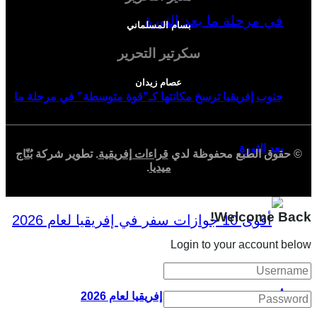
بسام المسلماني
سكرتير التحرير
عصام زيدان
جنوب إفريقيا ترسخ مكانتها كـ”قوة متوسطة” في مرحلة ما
بعد الثورة
© حقوق الطبع محفوظة لدي
قراءات إفريقية
. تطوير شركة
بُنّاج
ميديا
.
Welcome Back!
Login to your account below
أقوى 10 جوازات سفر في إفريقيا لعام 2026