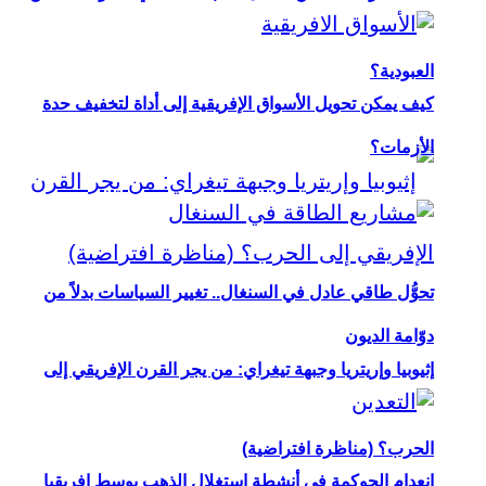
العبودية؟
كيف يمكن تحويل الأسواق الإفريقية إلى أداة لتخفيف حدة
الأزمات؟
تحوُّل طاقي عادل في السنغال.. تغيير السياسات بدلاً من
دوّامة الديون
إثيوبيا وإريتريا وجبهة تيغراي: من يجر القرن الإفريقي إلى
الحرب؟ (مناظرة افتراضية)
انعدام الحوكمة في أنشطة استغلال الذهب بوسط إفريقيا