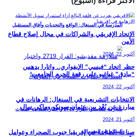
الأكثر قراءة (أسبوع)
المدرسة في السنغال: الواقع والتحديات وآفاق المستقبل
الاتحاد الإفريقي والشراكات في مجال إصلاح قطاع
الأمن
أكتوبر 22, 2024
حظر اتحاد “فيسي” الإيفواري.. واتارا يدهس
“بيادق” غباغبو على رقعة الحرم الجامعي!
أكتوبر 22, 2024
الانتخابات التشريعية في السنغال: الرهانات في
مبارزة عن بُعْد بين عثمان سونكو وماكي سال
متلازمة مقديشو: القرار 2719 واختبار استدامة عمليات
أكتوبر 21, 2024
السلام في الصومال
صناعة الطباعة في إفريقيا جنوب الصحراء وعوامل