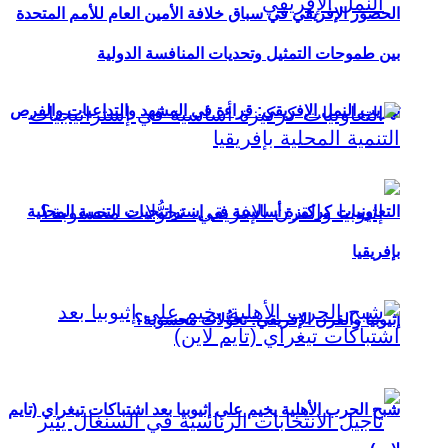
الحضور الإفريقي في سباق خلافة الأمين العام للأمم المتحدة
بين طموحات التمثيل وتحديات المنافسة الدولية
تهريب النمل الإفريقي: قراءة في المشهد والتداعيات والفرص
التعاونيات كركيزة أساسية في إستراتيجيات التنمية المحلية
بإفريقيا
إثيوبيا والقرن الإفريقي: تحوُّلات محسوبة؟
شبح الحرب الأهلية يخيم على إثيوبيا بعد اشتباكات تيغراي (تايم