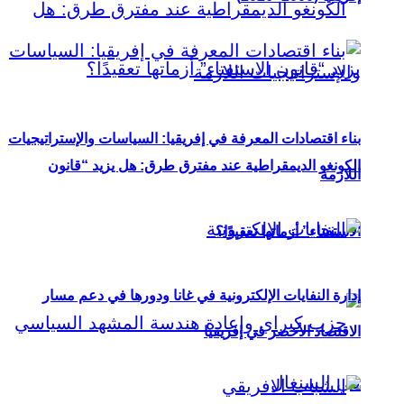
بناء اقتصادات المعرفة في إفريقيا: السياسات والإستراتيجيات
الكونغو الديمقراطية عند مفترق طرق: هل يزيد “قانون
اللازمة
الاستفتاء” أزماتها تعقيدًا؟
إدارة النفايات الإلكترونية في غانا ودورها في دعم مسار
الاقتصاد الأخضر في إفريقيا