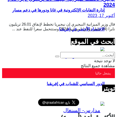
2024
إدارة النفايات الإلكترونية في غانا ودورها في دعم مسار
أكتوبر 17, 2023
قال وزير الميزانية النيجيري إن نيجيريا تخطط لإنفاق 26.01 تريليون
نايرا (34 مليار دولار) لميزانية 2024 وستتحمل سعرا للنفط عند ...
الاقتصاد الأخضر في إفريقيا
ابحث في الموقع
لا توجد نتيجة
مشاهدة جميع النتائج
يشغل حاليا
الدور السياسي للشباب في إفريقيا
تويتر