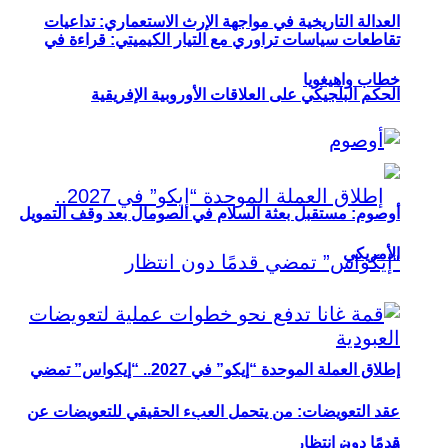
العدالة التاريخية في مواجهة الإرث الاستعماري: تداعيات
تقاطعات سياسات تراوري مع التيار الكيميتي: قراءة في
خطاب واهيغويا
الحكم البلجيكي على العلاقات الأوروبية الإفريقية
أوصوم: مستقبل بعثة السلام في الصومال بعد وقف التمويل
الأمريكي
إطلاق العملة الموحدة “إيكو” في 2027.. “إيكواس” تمضي
عقد التعويضات: من يتحمل العبء الحقيقي للتعويضات عن
قدمًا دون انتظار