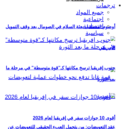
ترجمات
جميع المواد
اجتماعية
اقتصادية
أوصوم: مستقبل بعثة السلام في الصومال بعد وقف التمويل
سياسية
الأمريكي
جنوب إفريقيا ترسخ مكانتها كـ”قوة متوسطة” في مرحلة ما
بعد الثورة
أقوى 10 جوازات سفر في إفريقيا لعام 2026
عقد التعويضات: من يتحمل العبء الحقيقي للتعويضات عن