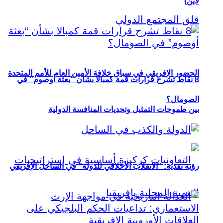
لاين)
الحضور الإفريقي في سباق خلافة الأمين العام للأمم المتحدة
8 نقاط تشرح قرارات قمة كمبالا بشأن “بعثة أوصوم” في
الصومال؟
بين طموحات التمثيل وتحديات المنافسة الدولية
رؤية نقدية: “الانقلاب الأخلاقي للدولة” في الساحل الإفريقي