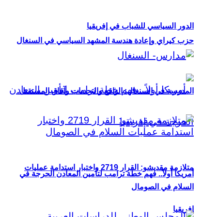
الدور السياسي للشباب في إفريقيا
حزب كيراي وإعادة هندسة المشهد السياسي في السنغال
المدرسة في السنغال: الواقع والتحديات وآفاق المستقبل
متلازمة مقديشو: القرار 2719 واختبار استدامة عمليات
أمريكا أولاً.. فهم خطة ترامب لتأمين المعادن الحرجة في
السلام في الصومال
إفريقيا