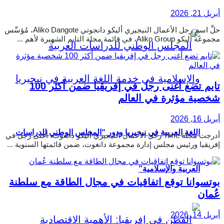
أبريل 21, 2026
حلَّ اسم رجل الأعمال النيجيري أليكو دانجوتي Aliko Dangote، مُؤسِّس
مجموعة أليكو Aliko Group، في قائمة مجلة التايم الشهيرة لأهم ...
تايم تضع أغنى رجل في إفريقيا ضمن أكثر 100
شخصية مؤثرة في العالم
أبريل 16, 2026
اللغة العربية في نيجيريا ودور “المجلس الوطني للدراسات
أدرجت مجلة Time رجل الأعمال النيجيري أليكو دانغوت، أغنى رجل في
إفريقيا ورئيس مجلس إدارة مجموعة دانغوت، ضمن قائمتها السنوية ...
العربية والإسلامية”
بوتسوانا توقع اتفاقيات في مجال الطاقة مع سلطنة
عُمان
أبريل 14, 2026