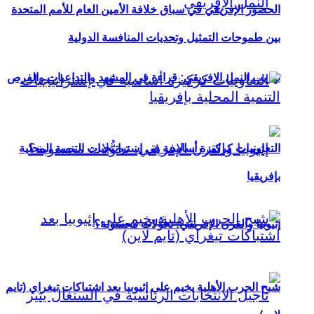
الحضور الإفريقي في سباق خلافة الأمين العام للأمم المتحدة
بين طموحات التمثيل وتحديات المنافسة الدولية
تهريب النمل الإفريقي: قراءة في المشهد والتداعيات والفرص
التعاونيات كركيزة أساسية في إستراتيجيات التنمية المحلية
بإفريقيا
إثيوبيا والقرن الإفريقي: تحوُّلات محسوبة؟
شبح الحرب الأهلية يخيم على إثيوبيا بعد اشتباكات تيغراي (تايم