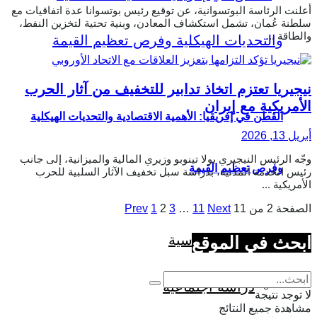
أعلنت الرئاسة البوتسوانية، عن توقيع رئيس بوتسوانا عدة اتفاقيات مع
سلطنة عُمان، تشمل استكشاف المعادن، وبنية تحتية لتخزين النفط،
والطاقة ...
نيجيريا تعتزم اتخاذ تدابير للتخفيف من آثار الحرب
الأمريكية مع إيران
القطن في إفريقيا: الأهمية الاقتصادية والتحديات الهيكلية
أبريل 13, 2026
وجّه الرئيس النيجيري بولا تينوبو وزيري المالية والميزانية، إلى جانب
وفرص تعظيم القيمة
رئيس الخدمة المدنية، بدراسة سبل تخفيف الآثار السلبية للحرب
الأمريكية ...
الصفحة 2 من 11
Next
11
…
3
2
1
Prev
دراسة سياسية
ابحث في الموقع
دراسة اجتماعية
لا توجد نتيجة
مشاهدة جميع النتائج