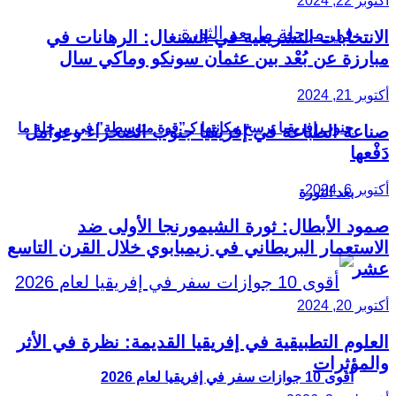
أكتوبر 22, 2024
الانتخابات التشريعية في السنغال: الرهانات في
مبارزة عن بُعْد بين عثمان سونكو وماكي سال
أكتوبر 21, 2024
جنوب إفريقيا ترسخ مكانتها كـ”قوة متوسطة” في مرحلة ما
صناعة الطباعة في إفريقيا جنوب الصحراء وعوامل
دَفْعها
أكتوبر 6, 2024
بعد الثورة
صمود الأبطال: ثورة الشيمورنجا الأولى ضد
الاستعمار البريطاني في زيمبابوي خلال القرن التاسع
عشر
أكتوبر 20, 2024
العلوم التطبيقية في إفريقيا القديمة: نظرة في الأثر
والمؤثرات
أقوى 10 جوازات سفر في إفريقيا لعام 2026