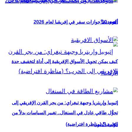
عقد التعويضات: من يتحمل العبء الحقيقي للتعويضات عن
العبودية؟
أقوى 10 جوازات سفر في إفريقيا لعام 2026
كيف يمكن تحويل الأسواق الإفريقية إلى أداة لتخفيف حدة
الأزمات؟
إثيوبيا وإريتريا وجبهة تيغراي: من يجر القرن الإفريقي إلى
تحوُّل طاقي عادل في السنغال.. تغيير السياسات بدلاً من
الحرب؟ (مناظرة افتراضية)
دوّامة الديون