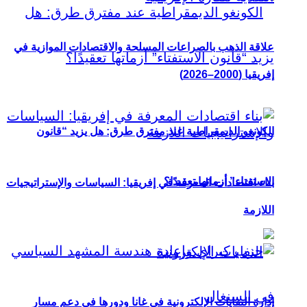
علاقة الذهب بالصراعات المسلحة والاقتصادات الموازية في
إفريقيا (2000–2026)
الكونغو الديمقراطية عند مفترق طرق: هل يزيد “قانون
الاستفتاء” أزماتها تعقيدًا؟
بناء اقتصادات المعرفة في إفريقيا: السياسات والإستراتيجيات
اللازمة
إدارة النفايات الإلكترونية في غانا ودورها في دعم مسار