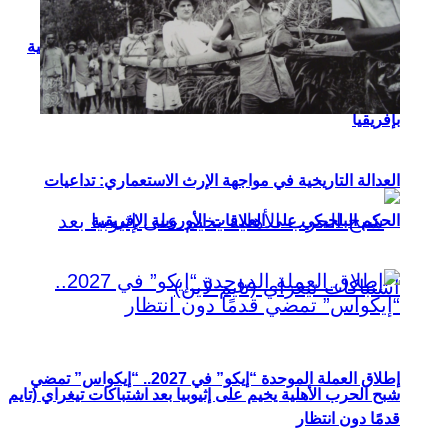
التعاونيات كركيزة أساسية في إستراتيجيات التنمية المحلية
بإفريقيا
العدالة التاريخية في مواجهة الإرث الاستعماري: تداعيات
الحكم البلجيكي على العلاقات الأوروبية الإفريقية
إطلاق العملة الموحدة “إيكو” في 2027.. “إيكواس” تمضي
شبح الحرب الأهلية يخيم على إثيوبيا بعد اشتباكات تيغراي (تايم
قدمًا دون انتظار