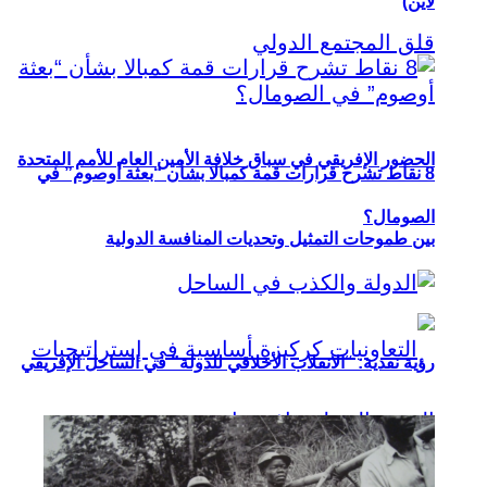
لاين)
الحضور الإفريقي في سباق خلافة الأمين العام للأمم المتحدة
8 نقاط تشرح قرارات قمة كمبالا بشأن “بعثة أوصوم” في
الصومال؟
بين طموحات التمثيل وتحديات المنافسة الدولية
رؤية نقدية: “الانقلاب الأخلاقي للدولة” في الساحل الإفريقي