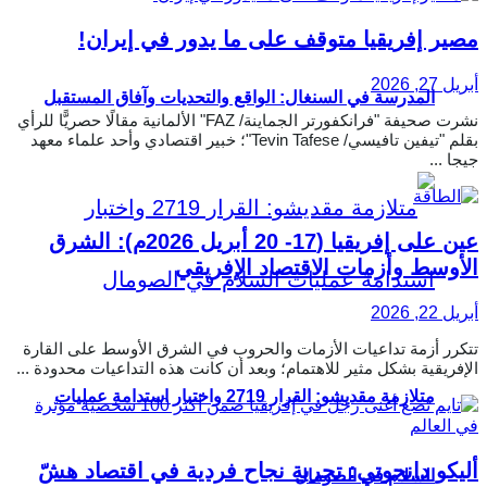
مصير إفريقيا متوقف على ما يدور في إيران!
أبريل 27, 2026
المدرسة في السنغال: الواقع والتحديات وآفاق المستقبل
نشرت صحيفة "فرانكفورتر الجماينة/ FAZ" الألمانية مقالًا حصريًّا للرأي
بقلم "تيفين تافيسي/ Tevin Tafese"؛ خبير اقتصادي وأحد علماء معهد
جيجا ...
عين على إفريقيا (17- 20 أبريل 2026م): الشرق
الأوسط وأزمات الاقتصاد الإفريقي
أبريل 22, 2026
تتكرر أزمة تداعيات الأزمات والحروب في الشرق الأوسط على القارة
الإفريقية بشكل مثير للاهتمام؛ وبعد أن كانت هذه التداعيات محدودة ...
متلازمة مقديشو: القرار 2719 واختبار استدامة عمليات
أليكو دانجوتي: تجربة نجاح فردية في اقتصاد هشّ
السلام في الصومال