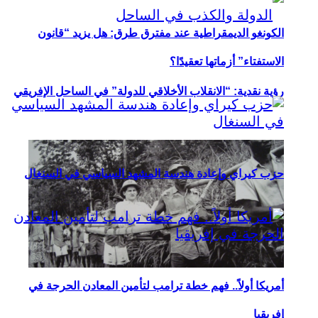
الكونغو الديمقراطية عند مفترق طرق: هل يزيد “قانون
الاستفتاء” أزماتها تعقيدًا؟
رؤية نقدية: “الانقلاب الأخلاقي للدولة” في الساحل الإفريقي
حزب كيراي وإعادة هندسة المشهد السياسي في السنغال
أمريكا أولاً.. فهم خطة ترامب لتأمين المعادن الحرجة في
إفريقيا