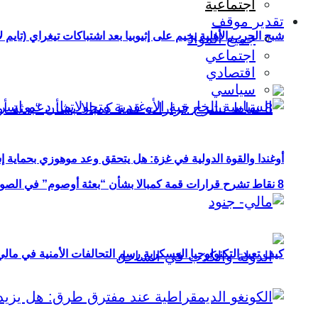
اجتماعية
تقدير موقف
شبح الحرب الأهلية يخيم على إثيوبيا بعد اشتباكات تيغراي (تايم ل
جميع المواد
اجتماعي
اقتصادي
سياسي
أوغندا والقوة الدولية في غزة: هل يتحقق وعد موهوزي بحماية إ
8 نقاط تشرح قرارات قمة كمبالا بشأن “بعثة أوصوم” في الصومال؟
كيف تعيد التكنولوجيا العسكرية رسم التحالفات الأمنية في مال