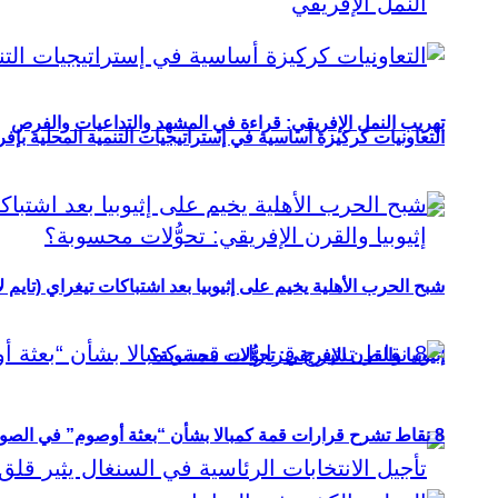
تهريب النمل الإفريقي: قراءة في المشهد والتداعيات والفرص
التعاونيات كركيزة أساسية في إستراتيجيات التنمية المحلية بإفري
شبح الحرب الأهلية يخيم على إثيوبيا بعد اشتباكات تيغراي (تايم ل
إثيوبيا والقرن الإفريقي: تحوُّلات محسوبة؟
8 نقاط تشرح قرارات قمة كمبالا بشأن “بعثة أوصوم” في الصومال؟