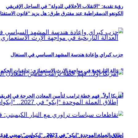
رؤية نقدية: “الانقلاب الأخلاقي للدولة” في الساحل الإفريقي
الكونغو الديمقراطية عند مفترق طرق: هل يزيد “قانون الاستفتاء” 
حزب كيراي وإعادة هندسة المشهد السياسي في السنغال
العدالة التاريخية في مواجهة الإرث الاستعماري: تداعيات الحكم ا
أمريكا أولاً.. فهم خطة ترامب لتأمين المعادن الحرجة في إفريقي
إطلاق العملة الموحدة “إيكو” في 2027.. “إيكواس” تمضي قدمًا دون انتظار
تقاطعات سياسات تراوري مع التيار الكيميتي: قراءة في خطاب و