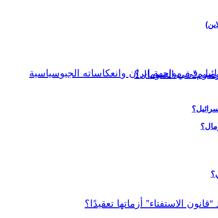
اين)
سرائيل؟
ي؟