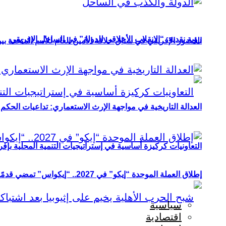
رؤية نقدية: “الانقلاب الأخلاقي للدولة” في الساحل الإفريقي
الحضور الإفريقي في سباق خلافة الأمين العام للأمم المتحدة ب
العدالة التاريخية في مواجهة الإرث الاستعماري: تداعيات الحكم ا
التعاونيات كركيزة أساسية في إستراتيجيات التنمية المحلية بإفري
إطلاق العملة الموحدة “إيكو” في 2027.. “إيكواس” تمضي قدمًا دون انتظار
سياسية
اقتصادية