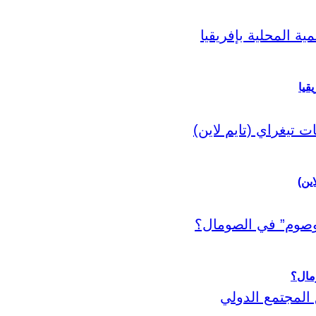
قيا
اين)