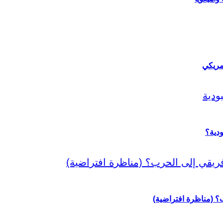
مريكي
دية؟
رب؟ (مناظرة افتراضية)