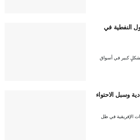
ول النفطية في
بشكلٍ كبير في أسواق
دية وسبل الاحتواء
ادات الإفريقية في ظل