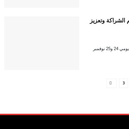
تحادين الإفريقي والأوروبي 2025: تقييم الشراكة وتعزيز
اجتمع قادة الاتحاد الإفريقي والاتحاد الأوروبي في لواندا، عاصمة أنجولا، يومي 24 و25 نوفمبر
3