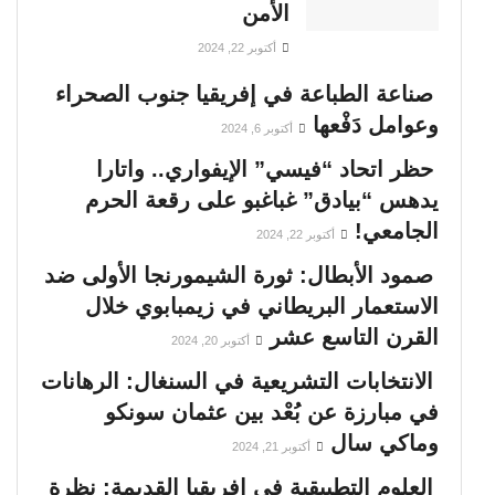
الأمن
أكتوبر 22, 2024
صناعة الطباعة في إفريقيا جنوب الصحراء
وعوامل دَفْعها
أكتوبر 6, 2024
حظر اتحاد “فيسي” الإيفواري.. واتارا
يدهس “بيادق” غباغبو على رقعة الحرم
الجامعي!
أكتوبر 22, 2024
صمود الأبطال: ثورة الشيمورنجا الأولى ضد
الاستعمار البريطاني في زيمبابوي خلال
القرن التاسع عشر
أكتوبر 20, 2024
الانتخابات التشريعية في السنغال: الرهانات
في مبارزة عن بُعْد بين عثمان سونكو
وماكي سال
أكتوبر 21, 2024
العلوم التطبيقية في إفريقيا القديمة: نظرة