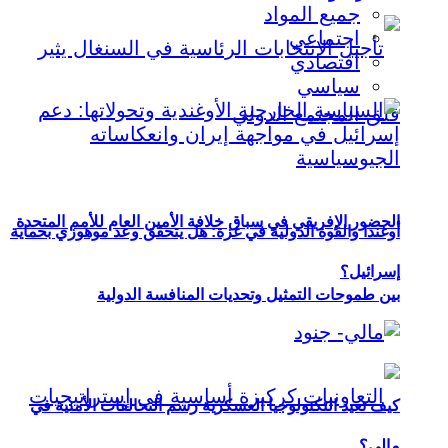
جميع المواد
اجتماعي
اقتصادي
سياسي
الحضور الإفريقي في سباق خلافة الأمين العام للأمم المتحدة
أوغندا والقوة الدولية في غزة: هل يتحقق وعد موهوزي بحماية
إسرائيل؟
بين طموحات التمثيل وتحديات المنافسة الدولية
كيف تعيد التكنولوجيا العسكرية رسم التحالفات الأمنية في
مالي؟