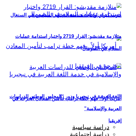
حزب كيراي وإعادة هندسة المشهد السياسي في السنغال
متلازمة مقديشو: القرار 2719 واختبار استدامة عمليات
السلام في الصومال
اللغة العربية في نيجيريا ودور “المجلس الوطني للدراسات
أمريكا أولاً.. فهم خطة ترامب لتأمين المعادن الحرجة في
العربية والإسلامية”
إفريقيا
دراسة سياسية
دراسة اجتماعية