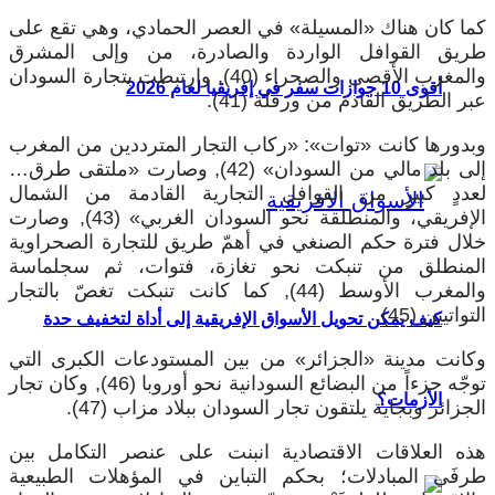
كما كان هناك «المسيلة» في العصر الحمادي، وهي تقع على
طريق القوافل الواردة والصادرة، من وإلى المشرق
والمغرب الأقصى والصحراء (40), وارتبطت بتجارة السودان
أقوى 10 جوازات سفر في إفريقيا لعام 2026
عبر الطريق القادم من ورقلة (41).
وبدورها كانت «توات»: «ركاب التجار المترددين من المغرب
إلى بلد مالي من السودان» (42), وصارت «ملتقى طرق…
لعددٍ كبيرٍ من القوافل التجارية القادمة من الشمال
الإفريقي، والمنطلقة نحو السودان الغربي» (43), وصارت
خلال فترة حكم الصنغي في أهمّ طريق للتجارة الصحراوية
المنطلق من تنبكت نحو تغازة، فتوات، ثم سجلماسة
والمغرب الأوسط (44), كما كانت تنبكت تغصّ بالتجار
التواتيين (45).
كيف يمكن تحويل الأسواق الإفريقية إلى أداة لتخفيف حدة
وكانت مدينة «الجزائر» من بين المستودعات الكبرى التي
توجّه جزءاً من البضائع السودانية نحو أوروبا (46), وكان تجار
الأزمات؟
الجزائر وبجاية يلتقون تجار السودان ببلاد مزاب (47).
هذه العلاقات الاقتصادية انبنت على عنصر التكامل بين
طرفَي المبادلات؛ بحكم التباين في المؤهلات الطبيعية