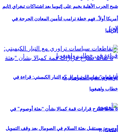
شبح الحرب الأهلية يخيم على إثيوبيا بعد اشتباكات تيغراي (تايم
أمريكا أولاً.. فهم خطة ترامب لتأمين المعادن الحرجة في
لاين)
إفريقيا
تقاطعات سياسات تراوري مع التيار الكيميتي: قراءة في
خطاب واهيغويا
8 نقاط تشرح قرارات قمة كمبالا بشأن “بعثة أوصوم” في
أوصوم: مستقبل بعثة السلام في الصومال بعد وقف التمويل
الصومال؟