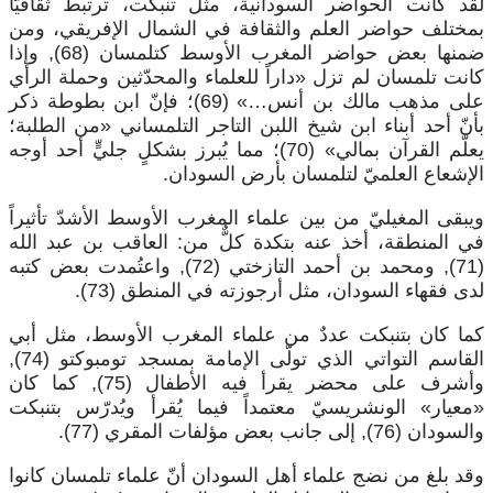
لقد كانت الحواضر السودانية، مثل تنبكت، ترتبط ثقافيّاً
بمختلف حواضر العلم والثقافة في الشمال الإفريقي، ومن
ضمنها بعض حواضر المغرب الأوسط كتلمسان (68), وإذا
كانت تلمسان لم تزل «داراً للعلماء والمحدّثين وحملة الرأي
على مذهب مالك بن أنس…» (69)؛ فإنّ ابن بطوطة ذكر
بأنّ أحد أبناء ابن شيخ اللبن التاجر التلمساني «من الطلبة؛
يعلّم القرآن بمالي» (70)؛ مما يُبرز بشكلٍ جليٍّ أحد أوجه
الإشعاع العلميّ لتلمسان بأرض السودان.
ويبقى المغيليّ من بين علماء المغرب الأوسط الأشدّ تأثيراً
في المنطقة، أخذ عنه بتكدة كلٌّ من: العاقب بن عبد الله
(71), ومحمد بن أحمد التازختي (72), واعتُمدت بعض كتبه
لدى فقهاء السودان، مثل أرجوزته في المنطق (73).
كما كان بتنبكت عددٌ من علماء المغرب الأوسط، مثل أبي
القاسم التواتي الذي تولّى الإمامة بمسجد تومبوكتو (74),
وأشرف على محضر يقرأ فيه الأطفال (75), كما كان
«معيار» الونشريسيّ معتمداً فيما يُقرأ ويُدرّس بتنبكت
والسودان (76), إلى جانب بعض مؤلفات المقري (77).
وقد بلغ من نضج علماء أهل السودان أنّ علماء تلمسان كانوا