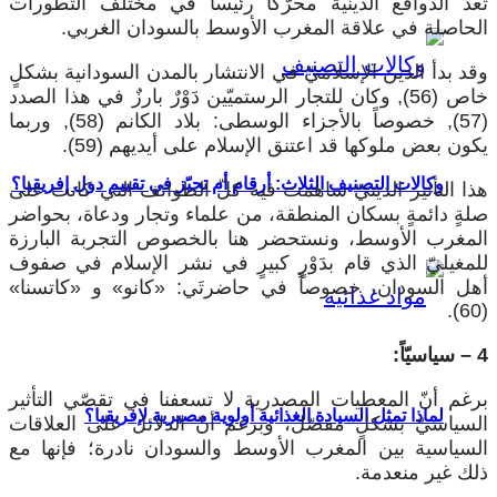
تعدّ الدوافع الدينية محرّكاً رئيساً في مختلف التطورات
الحاصلة في علاقة المغرب الأوسط بالسودان الغربي.
وقد بدأ الدين الإسلاميّ في الانتشار بالمدن السودانية بشكلٍ
خاص (56), وكان للتجار الرستميّين دَوْرٌ بارزٌ في هذا الصدد
(57), خصوصاً بالأجزاء الوسطى: بلاد الكانم (58), وربما
يكون بعض ملوكها قد اعتنق الإسلام على أيديهم (59).
وكالات التصنيف الثلاث: أرقام أم تحيّز في تقييم دول إفريقيا؟
هذا التأثير الدينيّ ساهمت فيه كلّ الطوائف التي كانت على
صلةٍ دائمةٍ بسكان المنطقة، من علماء وتجار ودعاة، بحواضر
المغرب الأوسط، ونستحضر هنا بالخصوص التجربة البارزة
للمغيليّ الذي قام بدَوْرٍ كبيرٍ في نشر الإسلام في صفوف
أهل السودان، خصوصاً في حاضرتَي: «كانو» و «كاتسنا»
(60).
4 – سياسيّاً:
برغم أنّ المعطيات المصدرية لا تسعفنا في تقصّي التأثير
لماذا تمثل السيادة الغذائية أولوية مصيرية لإفريقيا؟
السياسيّ بشكلٍ مفصّل، وبرغم أنّ الدلائل على العلاقات
السياسية بين المغرب الأوسط والسودان نادرة؛ فإنها مع
ذلك غير منعدمة.