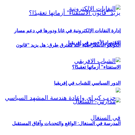
إدارة النفايات الإلكترونية في غانا ودورها في دعم مسار
الاقتصاد الأخضر في إفريقيا
الكونغو الديمقراطية عند مفترق طرق: هل يزيد “قانون
الاستفتاء” أزماتها تعقيدًا؟
الدور السياسي للشباب في إفريقيا
المدرسة في السنغال: الواقع والتحديات وآفاق المستقبل