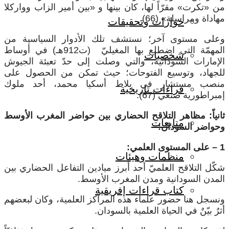
من «تكرت» مقرّاً لها، كان بينها و «بين أمير الزاب وواركلا
مهاداة ومراسلة» (66).
حوارات وتحقيقات
وعلى مستوى آخر؛ نستشف تلك الأدوار السياسية من
المهمّة التي اضطلع بها المغيليّ (ت912هـ) في أوساط
شخصيات
الإمارات السودانية، والتي وصلت إلى حدّ تعبئة الجيوش
للجهاد، وتوسيع الفتوحات؛ حيث تمكن من الحصول على
منصب مستشارٍ في بلاط أسكيا محمد، أحد ملوك
قراءات تاريخية
إمبراطورية صنغي (67).
ثانياً: مظاهر التلاقح الحضاري بين حواضر المغرب الأوسط
متابعات
وحواضر السودان:
1 – على المستوى العلمي:
منظمات وهيئات
شكّل التلاقح العلميّ أحد أبرز ميادين التفاعل الحضاري بين
المدن السودانية ومدن المغرب الأوسط.
كتاب قراءات إفريقية
ونسجل هنا حضور علماء هذه المراكز العلمية، وكان لبعضهم
أثرٌ بيّنٌ في الحياة العلمية بالسودان.