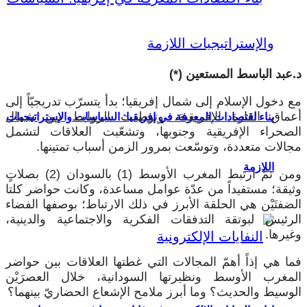
د.عبد الباسط المستعين (*)
مع دخول الإسلام إلى شمال إفريقيا؛ بدأ يتسرّب تدريجيّاً إلى
أعماق القارة الإفريقية، وتوطدت الروابط بين شمال
بناء اقتصادات المعرفة في إفريقيا: السياسات والإستراتيجيات
الصحراء الإفريقية وجنوبها، وتشعّبت العلاقات لتشمل
مجالات متعددة، وتوسّعت بمرور الزمن أسباب تمتينها.
اللازمة
ومن ثمّ ارتبط المغرب الأوسط (1) بالسودان (2) بصلاتٍ
وثيقة؛ مستفيداً من عدّة عوامل مساعدة، وكانت حواضر كلتا
الضفتَيْن هي الحلقة الأبرز في ذلك الارتباط؛ بوصفها الفضاء
الرئيس لبوتقة التدفقات الفكرية والاجتماعية والدينية،
وغيرها.
فما هي إذاً أهمّ المجالات التي غطتها العلاقات بين حواضر
المغرب الأوسط ونظيرتها السودانية، خلال العصرَيْن
الوسيط والحديث؟ وما أبرز ملامح الإشعاع الحضاريّ بينهما؟