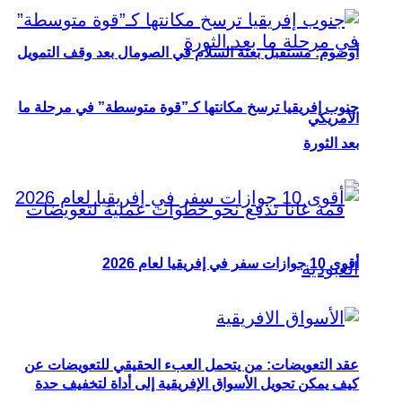
أوصوم: مستقبل بعثة السلام في الصومال بعد وقف التمويل
جنوب إفريقيا ترسخ مكانتها كـ”قوة متوسطة” في مرحلة ما
الأمريكي
بعد الثورة
أقوى 10 جوازات سفر في إفريقيا لعام 2026
عقد التعويضات: من يتحمل العبء الحقيقي للتعويضات عن
كيف يمكن تحويل الأسواق الإفريقية إلى أداة لتخفيف حدة