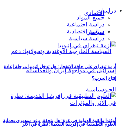
دراسات
اقتصادي
جميع المواد
دراسة اجتماعية
دراسة اقتصادية
سياسي
دراسة سياسية
أزمة تيغراي على حافة الانفجار: هل تدخل إثيوبيا مرحلة إعادة
إنتاج الحرب؟
أوغندا والقوة الدولية في غزة: هل يتحقق وعد موهوزي بحماية
العلوم التطبيقية في إفريقيا القديمة: نظرة في الأثر