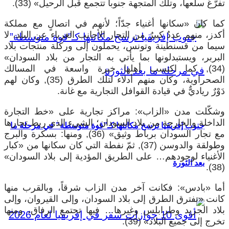
تفرّغ سلعها، وتلك المتجهة جنوباً تتجمع قبل الرحيل» (33).
كما كان «سكانها أغنياء جدّاً؛ لأنهم في اتصالٍ مع مملكة
أكدز، منهم عددٌ كبيرٌ من التجار الأجانب الغرباء عن البلد، لا
سيما من قسنطينة وتونس، يحملون إلى وركلة منتجات بلاد
البربر، ويستبدلونها بما يأتي به التجار من بلاد السودان»
(34), كما اكتسب أهلها خبرة واسعة في المسالك
الصحراوية، وكان منهم أدلاء لتلك الطرق (35), وكان لهم
دَوْرٌ رياديٌّ في قيادة القوافل التجارية مع غانة.
وشكّلت مدن «الزاب»: مراكز تجارية على «خط التجارة
الداخلة والخارجة من بلاد السودان؛ الشيء الذي ربط تجارها
جنوب إفريقيا ترسخ مكانتها كـ”قوة متوسطة” في مرحلة ما
مع تجار السودان برباط وثيق» (36), ومنها: بسكرة والبرج
وطولقة والدوسن (37), ثمّ نفطة التي كان سكانها من «كبار
الأغنياء لوجودهم… على الطريق المؤدية إلى بلاد السودان»
بعد الثورة
(38).
أما «بادس»: فكانت آخر مدن الزاب شرقاً، وبالقرب منها
كانت «تفترق الطرق إلى بلاد السودان، وإلى القيروان، وإلى
بلاد الجريد وطرابلس وغيرها… فيها تجتمع الرفاق، ومنها
تخرج إلى جميع البلاد» (39).