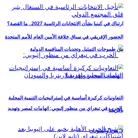
ارتباك في كينيا بشأن الانتخابات الرئاسية 2027.. ما القصة؟
الحضور الإفريقي في سباق خلافة الأمين العام للأمم المتحدة
بين طموحات التمثيل وتحديات المنافسة الدولية
التعاونيات كركيزة أساسية في إستراتيجيات التنمية المحلية
الحرب في تيغراي من منظور إثيوبي: اتهامات لمصر وتهديد
بإفريقيا
لإريتريا والسودان