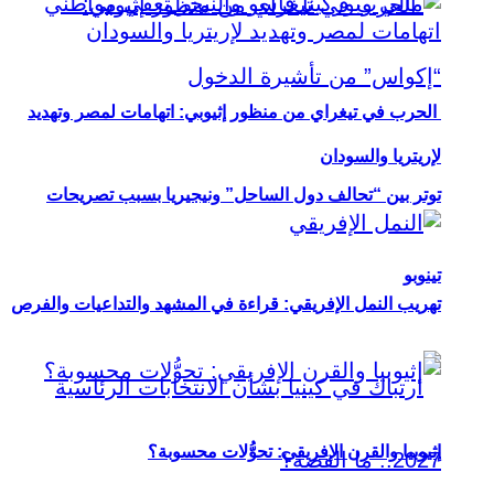
الحرب في تيغراي من منظور إثيوبي: اتهامات لمصر وتهديد
لإريتريا والسودان
توتر بين “تحالف دول الساحل” ونيجيريا بسبب تصريحات
تينوبو
تهريب النمل الإفريقي: قراءة في المشهد والتداعيات والفرص
إثيوبيا والقرن الإفريقي: تحوُّلات محسوبة؟