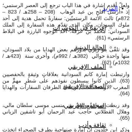
ولعلّ أقدم إشارة في هذا الباب ترجع إلى العصر الرستمي؛
المزيد
إذ «أرسل أفلح بن عبد الوهاب (208 – 258هـ / 823 –
872م) ثالث الأئمة الرستميّين: سفارةً تحمل هدية إلى أحد
ملوك السودان، وكان الذي تقدّم هذه السفارة إلى الملك
إفريقيا في المؤشرات
السوداني: محمد بن عرفة؛ أحد الوجوه البارزة في البلاط
الرستمي» (61).
الحالة الدينية
وقد تلقّى بنو زيري بدَوْرهم بعض الهدايا من بلاد السودان،
منها واحدة حوالي (382هـ / 992م)، وأخرى سنة (423هـ /
1032م) (62).
الملف الإفريقي
وارتبطت إمارة كانم السودانية بعلاقاتٍ وثيقةٍ بالحفصيين
(63). الذين كانوا يبسطون نفوذهم على شطرٍ مهمٍّ من
الصحافة الإفريقية
المغرب الأوسط آنذاك، وتبادل الطرفان السفارات والهدايا
(64).
وقد ربطت صداقةٌ وثيقةٌ بين منسى موسى سلطان مالي،
المجتمع الإفريقي
وهلال القطلاني حاجب عبد الرحمان أبو تاشفين الزياني
(65).
ثقافة وأدب
وذكر ابن خلدون أنّ إمارة صنهاجية بطرف الصحراء اتخذت