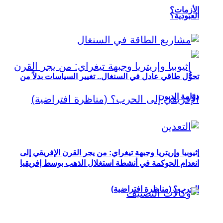
الأزمات؟
العبودية؟
تحوُّل طاقي عادل في السنغال.. تغيير السياسات بدلاً من
دوّامة الديون
إثيوبيا وإريتريا وجبهة تيغراي: من يجر القرن الإفريقي إلى
انعدام الحوكمة في أنشطة استغلال الذهب بوسط إفريقيا
الحرب؟ (مناظرة افتراضية)