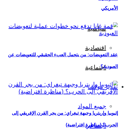
الأمريكي
سياسية
اقتصادية
عقد التعويضات: من يتحمل العبء الحقيقي للتعويضات عن
العبودية؟
اجتماعية
تقدير موقف
جميع المواد
إثيوبيا وإريتريا وجبهة تيغراي: من يجر القرن الإفريقي إلى
اجتماعي
الحرب؟ (مناظرة افتراضية)