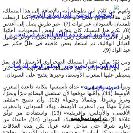
ويُفهم من كلام ابن بطوطة أنه، بالإضافة إلى هذا المسلك،
كان هناك طريقٌ يصل «توات» بـ «تكدا» (6), كما ارتبطت
تلمسان بالسودان عبر توات (7)؛ عبر طريقٍ يصل إلى أغدس
(8), لكن هذا المسلك كان يتعرّض لبعض الصعوبات، أهمّها:
إقرار الأمن، لذلك انتعش زمن الدول الكبرى، وتأثر بوصول
القبائل الهلالية، ثم استعاد بعض عافيته في ظلّ حكم بني
عبد الواد (9).
ومن ثمّ؛ يمكن اعتبار المسلك الصحراوي الأوسط، الذي يمرّ
اللغة العربية في نيجيريا ودور “المجلس الوطني للدراسات
عبر «ورقلة» (10), أهمّ المسالك الصحراوية التي كان
يسيطر عليها المغرب الأوسط، وعبرها ينفتح على السودان.
وتبوأت مدينة «تيهرت» غداة تأسيسها مكانة قاعدة المغرب
العربية والإسلامية”
الأوسط (11), وأهّلها موقعها لأن تستقبل البضائع «برّاً وبحرّاً،
وغرباً وشرقاً، وشمالاً وجنوباً» (12), وأن تصبح «ملتقى
تجاريّاً مهمّاً بين المغرب الأوسط، وبلاد السودان، والمغرب
الأقصى، والأندلس، وإفريقية» (13), واستفادت من توثّق
دراسة سياسية
علاقة الرستميّين التجارية ببلاد السودان (14), «ابتداءً من
زغاوة شرقاً حتى ساحل غانة غرباً، لكن هذه العلاقات
توطدت بشكلٍ أساسيٍّ مع شعوب السودان الأوسط، وخاصّة