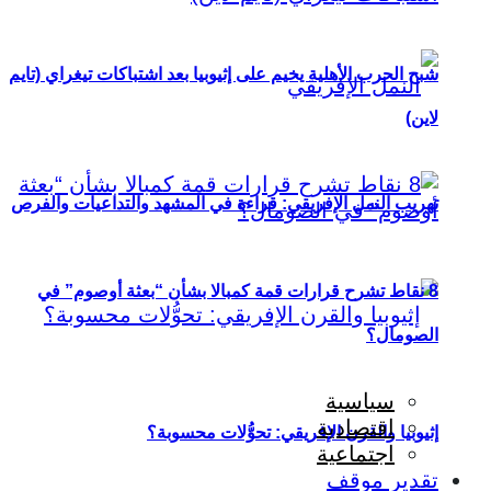
شبح الحرب الأهلية يخيم على إثيوبيا بعد اشتباكات تيغراي (تايم
لاين)
تهريب النمل الإفريقي: قراءة في المشهد والتداعيات والفرص
8 نقاط تشرح قرارات قمة كمبالا بشأن “بعثة أوصوم” في
الصومال؟
سياسية
اقتصادية
إثيوبيا والقرن الإفريقي: تحوُّلات محسوبة؟
اجتماعية
تقدير موقف