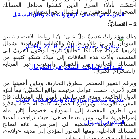
اختصّت بأدلاء الطرق الذين كشفوا مجاهل المسالك
الصحراوية للمتدفقين من الشمال نحو السودان.
المدرسة في السنغال: الواقع والتحديات وآفاق المستقبل
2 – اقتصاديّاً:
هناك مؤشراتٌ عديدةٌ تدلّ على: أنّ الروابط الاقتصادية بين
السودان الغربيّ والأوسط (5) والكيانات الإسلامية بشمال
إفريقيا عريقةٌ جدّاً، تكاد تطابق تاريخ الوصول العربيّ إلى
المنطقة، وأدّت هذه العلاقات إلى ميلاد شبكةٍ كثيفةٍ من
المسالك التجارية بين الشمال والجنوب عبر المجابة
(الصحراء) الكبرى.
وبرغم التغيير المستمر للطرق التجارية، وتباين أهميتها من
فترةٍ لأخرى، حسب عوامل مرتبطة بواقع الضّفتَيْن؛ تبعاً لقوّة
الدول الحاكمة، ومدى قدرتها على تأمين تلك المسالك؛ فإنّ
متلازمة مقديشو: القرار 2719 واختبار استدامة عمليات
المغرب الأوسط، ومراكزه الحضرية، كانت له حصّةٌ مقدّرة
من الطرق المفضية إلى السودان، خصوصاً إبّان قيام
إمبراطورية مالي، ومن بعدها صنغي؛ حيث تراجعت أهمية
السلام في الصومال
المسالك الغربية المفضية إلى إمبراطرية غانة لصالح
المسالك الداخلية، ومنها المحور المؤدي إلى مدينة «ولاتة»،
ومنها إلى مختلف مدن السودان.