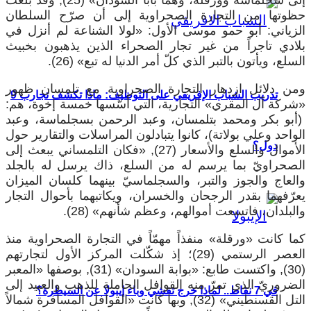
حظوتها من التجارة الصحراوية إلى أن صرّح السلطان
الزياني: أبو حمو موسى الأول: «لولا الشناعة لم أنزل في
بلادي تاجراً من غير تجار الصحراء الذين يذهبون بخبيث
السلع، ويأتون بالتبر الذي كلّ أمر الدنيا له تبع» (26).
ومن دلائل ازدهار التجارة الصحراوية مع تلمسان ظهور
تدريب الشباب الإفريقي على التوظيف: ماذا تكشف تجارب 9
«شركة آل المقري» التجارية، التي أسّسها خمسة إخوة، هم:
(أبو بكر ومحمد بتلمسان، وعبد الرحمن بسجلماسة، وعبد
الواحد وعلي بولاتة)، كانوا يتبادلون المراسلات والتقارير حول
دول؟
الأموال والسلع والأسعار (27), «فكان التلمساني يبعث إلى
الصحراويّ بما يرسم له من السلع، ذاك يرسل له بالجلد
والعاج والجوز والتبر، والسجلماسيّ بينهما كلسان الميزان
يعرّفهما بقدر الرجحان والخسران، ويكاتبهما بأحوال التجار
والبلدان، فاتسعت أموالهم، وعظم شأنهم» (28).
كما كانت «ورقلة» منفذاً مهمّاً في التجارة الصحراوية منذ
العصر الرستمي (29)؛ إذ شكّلت المركز الأول لتجارتهم
(30), واكتست طابع: «بوابة السودان» (31), بوصفها «المعبر
الضروريّ الذي تمرّ منه القوافل الحاملة للذهب والعبيد إلى
في 7 نقاط.. لماذا خرج تفشي وباء إيبولا عن السيطرة؟
التل القسنطيني» (32), وبها كانت «القوافل المسافرة شمالاً