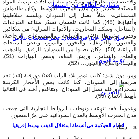
والاقتصادية للطرفَيْن، وتميّزت بنية المبادلات بهيمنة المواد
المصنّعة تصديراً من مدن المغرب الأوسط. وكان «القماش
التلمساني»- مثلاً- يصل إلى السودان ويلبسه سلاطينها
وأغنياؤها (48), كما كانت تلمسان تصدّر صناعة الخردوات
(المناجل، وسكك المحاريث، والأدوات المنزلية؛ من سكاكين
وقدور وغيرها) (49), والأسلحة، والمصنوعات الزجاجية،
تحوُّل طاقي عادل في السنغال.. تغيير السياسات بدلاً من
والعطور، والقرنفل، والبخور، والتمور، وبعض المنتجات
الزراعية (50), وكان يصلها من السودان: الرقيق، والذهب،
والملح، والنحاس، وريش النعام، وبعض البهارات (51),
دوّامة الديون
والجلد، والعاج، والجوز… (52).
ومن دون شك؛ كانت تمور بلاد الزاب (53) وورقلة (54) تجد
طريقها إلى السودان، كما كانت بعض الأحجار الكريمة
بصحراء ورقلة تصل إلى السودان، ويتنافس أهله في اقتنائها
بأبهظ الأثمان (55).
وعموماً: فقد تنوعت وتوطدت الروابط التجارية التي جمعت
مدن المغرب الأوسط بالمدن السودانية على مرّ العصور.
انعدام الحوكمة في أنشطة استغلال الذهب بوسط إفريقيا
3 – دينيّاً: