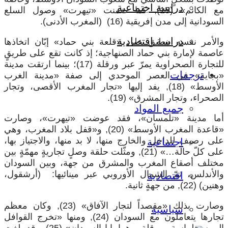
دراسة اجتماعية
مع الكانم» (15), كما ضمنت «تيهرت» وصول السلع
السودانية إلى مدن إفريقية (16) (المغرب الأدنى).
دراسة اقتصادية
والأمر نفسه ينطبق على «قلعة بني حماد» إبّان اتخاذها
عاصمة لإمارة بني حماد الصنهاجية؛ إذ كانت تقع على طريقٍ
للتجارة الصحراوية يمرّ عبر ورقلة (17)؛ بينما ارتقت مدينة
ترجمات
«بجاية» في العصر الموحدي إلى صفة «مدينة الغرب
الأوسط» (18), يفد إليها «تجار المغرب الأقصى، وتجار
الصحراء، وتجار المشرق» (19).
جميع المواد
أما مدينة «تلمسان»، فقد عوضت «تيهرت»، وصارت
«قاعدة المغرب الأوسط» (20), و«قفل بلاد المغرب، وهي
على رصيف للداخل والخارج منها، لا بد منها، والاجتياز بها،
اجتماعية
على كلّ حالة…» (21), ومثّلت حلقة وصلٍ تجاريةٍ مهمّةٍ بين
مختلف أصقاع المغرب والمشرق من جهة، وبين السودان
والأندلس، ثمّ الشمال الأوروبي عبر مينائيها: (أرشقول،
اقتصادية
وهنين) (22), من جهةٍ ثانية.
وصارت بذلك «مقصداً لتجار الآفاق» (23), وكان معظم
سياسية
تجارها يتعاملون مع السودان (24), ومنها «تخرج القوافل
إلى سجلماسة وورقلة، وهما بابا السودان» (25), وقد بلغت