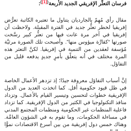
)
[1]
(
فرسان التعثُّر الإفريقي الجديد الأربعة
:
مقال رأي مُهِمّ بالجارديان يتناول ما تعتبره الكاتبة تعرُّض
إفريقيا لخطر تعثُّر جديد في الفترة المقبلة. ولاحظت أن
إفريقيا في آخر مرة عانت فيها من تعثُّر كبير رسَّخت
صورتها “كقارَّة ميؤوس منها”. وأصبحت تلك الصورة مرثيَّة
مُؤسفة لعقدين من التنمية في إفريقيا. لكنَّ التعثر هذه
المرة مختلف في أنه يتعلّق بأمرٍ جديدٍ يدفعه قليل من
التفاؤل.
إنَّ أسباب التفاؤل معروفة جيدًا؛ إذ تزدهر الأعمال الخاصة
في ظل قيود حكومية أقل. كما اتخذت العديد من الدول
الإفريقية خطوات لتحسين وتيسير القيام بالأعمال. وتزداد
منافذ التكنولوجيا في الكثير من الدول الإفريقية. كما تزداد
فاعلية المنظمات غير الحكومية ومنظمات المجتمع المدني
في مساءلة الحكومات، وما تقوم به في الشؤون العامَّة.
وهناك خمس دول إفريقية من بين أسرع الاقتصادات نموًّا