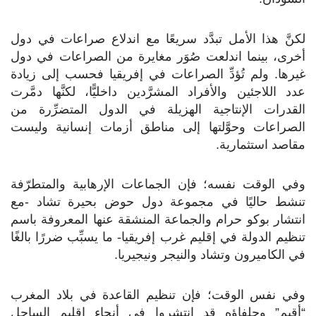
لكنَّ هذا الأمل تبدَّد سريعًا مع اندلاع صراعات في دول
أخرى، بينما اندلعت صُوَر مغايرة من الصراعات في دول
غيرها. ولم تُؤدِّ الصراعات في إفريقيا فحسب إلى زيادة
عدد اللاجئين والأفراد المشرَّدين داخليًّا، لكنَّها دمَّرت
القدرات الإنتاجية الهزيلة في الدول المتضرِّرة من
الصراعات وحوَّلتها إلى مناطق أزمات إنسانية وليست
مقاصد استثمارية.
وفي الوقت نفسه؛ فإن الجماعات الإرهابية والمتطرّفة
تنشط حاليًا في مجموعة دول حوض بحيرة تشاد -مع
انتشار بوكو حرام والجماعة المنشقة عنها المعروفة باسم
تنظيم الدولة في إقليم غرب إفريقيا- ما يسبِّب ضررًا بالغًا
في الكاميرون وتشاد والنيجر ونيجيريا.
وفي نفس الوقت؛ فإن تنظيم القاعدة في بلاد المغرب
“أقيم” وحلفاؤه قد انتشروا في أنحاء إقليم الساحل