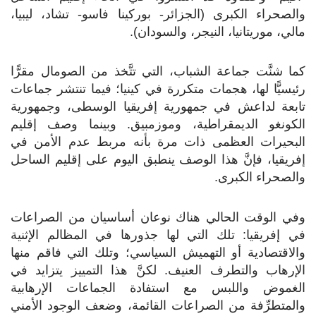
والصحراء الكبرى (الجزائر- بوركينا فاسو- تشاد، ليبيا،
مالي، موريتانيا، النيجر، والسودان).
كما شنَّت جماعة الشباب، التي تتَّخذ من الصومال مقرًّا
رئيسيًّا لها، هجمات متكررة في كينيا؛ فيما تنتشر جماعات
تابعة لداعش في جمهورية إفريقيا الوسطى، وجمهورية
الكونغو الديمقراطية، وموزمبيق. وبينما وصف إقليم
البحيرات العظمى ذات مرة بأنه مربط عدم الأمن في
إفريقيا، فإنَّ هذا الوصف ينطبق اليوم على إقليم الساحل
والصحراء الكبرى.
وفي الوقت الحالي هناك نوعان أساسيان من الصراعات
في إفريقيا: تلك التي لها جذورها في المظالم الإثنية
والاقتصادية أو التهميش السياسي؛ وتلك التي فاقم منها
الإرهاب والتطرف العنيف. لكنَّ هذا التمييز يتزايد في
الغموض واللبس مع استفادة الجماعات الإرهابية
والمتطرِّفة من الصراعات القائمة، وضعف الوجود الأمني