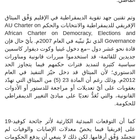
وتم تقنين جهد تقوية الديمقراطية في الإقليم وَفْق الميثاق
الإفريقي للديمقراطية والانتخابات والحكم
AU Charter on
African Charter on Democracy, Elections and
Governance
الذي تمَّ تبنّيه في العام 2007م. بأيّ حال فإن
قادة نحو عشر دول –مع دخول غينيا وكوت ديفوار كاسمين
جديدين للقائمة- قد استخدموا مبررات قانونية ومناورات
سياسية كثيرة لتمديد فترات حكمهم فيما يتجاوز الحد
الدستوري؛ لأن الميثاق قد دخل حيّز التنفيذ في العام
2012م. وذلك رغم أن المادة 23 (5) من الميثاق التي تهدّد
بعقوبات على أيّ تعديلات أو مراجعة للدستور أو الأدوات
القانونية، والتي تُعَدُّ تعديًا على مبادئ التغيير الديمقراطي
للحكومة.
كما أن التوقعات المبدئية الكارثية لأثر جائحة كوفيد-19
على إفريقيا فيما يخصّ معدلات الإصابات والوفيات لم
تتجسَّد وَفْق أرقامها. لكن ذلك لا ينبغي أن يدفع الحكومات