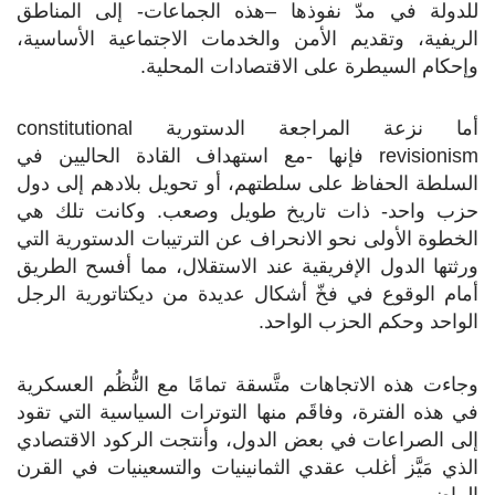
للدولة في مدّ نفوذها –هذه الجماعات- إلى المناطق
الريفية، وتقديم الأمن والخدمات الاجتماعية الأساسية،
وإحكام السيطرة على الاقتصادات المحلية.
أما نزعة المراجعة الدستورية
constitutional
revisionism
فإنها -مع استهداف القادة الحاليين في
السلطة الحفاظ على سلطتهم، أو تحويل بلادهم إلى دول
حزب واحد- ذات تاريخ طويل وصعب. وكانت تلك هي
الخطوة الأولى نحو الانحراف عن الترتيبات الدستورية التي
ورثتها الدول الإفريقية عند الاستقلال، مما أفسح الطريق
أمام الوقوع في فخّ أشكال عديدة من ديكتاتورية الرجل
الواحد وحكم الحزب الواحد.
وجاءت هذه الاتجاهات متَّسقة تمامًا مع النُّظُم العسكرية
في هذه الفترة، وفاقَم منها التوترات السياسية التي تقود
إلى الصراعات في بعض الدول، وأنتجت الركود الاقتصادي
الذي مَيَّز أغلب عقدي الثمانينيات والتسعينيات في القرن
الماضي.