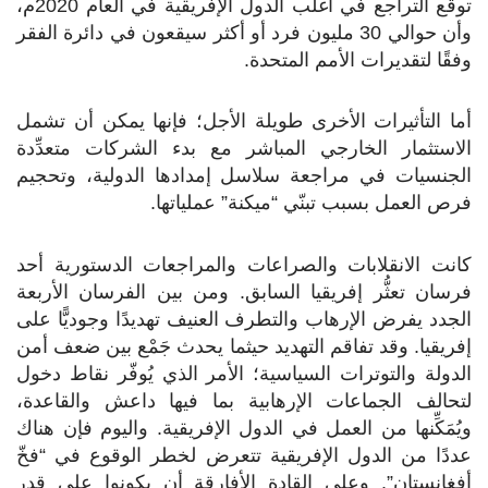
توقُّع التراجع في أغلب الدول الإفريقية في العام 2020م،
وأن حوالي 30 مليون فرد أو أكثر سيقعون في دائرة الفقر
وفقًا لتقديرات الأمم المتحدة.
أما التأثيرات الأخرى طويلة الأجل؛ فإنها يمكن أن تشمل
الاستثمار الخارجي المباشر مع بدء الشركات متعدِّدة
الجنسيات في مراجعة سلاسل إمدادها الدولية، وتحجيم
فرص العمل بسبب تبنّي “ميكنة” عملياتها.
كانت الانقلابات والصراعات والمراجعات الدستورية أحد
فرسان تعثُّر إفريقيا السابق. ومن بين الفرسان الأربعة
الجدد يفرض الإرهاب والتطرف العنيف تهديدًا وجوديًّا على
إفريقيا. وقد تفاقم التهديد حيثما يحدث جَمْع بين ضعف أمن
الدولة والتوترات السياسية؛ الأمر الذي يُوفّر نقاط دخول
لتحالف الجماعات الإرهابية بما فيها داعش والقاعدة،
ويُمَكِّنها من العمل في الدول الإفريقية. واليوم فإن هناك
عددًا من الدول الإفريقية تتعرض لخطر الوقوع في “فخّ
أفغانستان”. وعلى القادة الأفارقة أن يكونوا على قدر