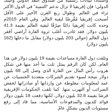
واستنادًا لبيانات رسمية من صندوق النقد الدولي والبنك
الدولي؛ فإن إفريقيا لا تزال تدعم “التنمية” في الدول الأكثر
ثراء في العالم. وطوال ربع القرن الأخير على الأقل
أصبحت إفريقيا مُقْرِضًا لبقية العالم. وفي العام 2015م
وحده كانت إفريقيا دائنًا صِرْفًا لبقية العالم بقيمة 41.3
بليون دولار. فقد غادرت أغلب ثروة القارة أراضي أفقر
دول العالم (حوالي 203 بليون دولار) مقابل ما دخلها (162
بليون دولار).
وتلقت دول القارة مساعدات بقيمة 19 بليون دولار في هذا
العام، لكن كان الرقم يمثل ثلث ما أخذ منها في شكل
هروب رأس المال من القارة الذي وصل إلى 68 بليون
دولار نتيجة لسوء تقديم الشركات متعددة الجنسيات عن
عمد لمعلومات مغلوطة عن وارداتها أو صادراتها لخفض
الضرائب أو التهرب منها. كما تلقت الحكومات الإفريقية
قرضَا بقيمة 32.8 بليون دولار، لكنها دفعت 18 بليون دولار
فوائد للديون والمدفوعات الأساسية، مما قاد إلى رفع
مستويات الديون بشكلٍ عامّ.