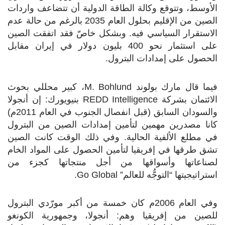
الأوسط، وتتوقع وكالة الطاقة الدولية أن تتضاعف واردات
الصين من الإقليم بحلول العام 2035 بالرغم من حالة عدم
الاستقرار السياسي فيه. وبشكل خاصّ فقد اتفقت الصين
على استثمار نحو 400 بليون دولار في إيران مقابل
الحصول على إمدادات البترول.
فيما قال مارك بولوند
M. Bohlund
، كبير محللي بحوث
الائتمان بشركة
REDD Intelligence
بنيويورك: إن أنجولا
والسودان السابق (قبل انفصال الجنوب في العام 2011م)
كانا مصدرين مهمين لتأمين إمدادات الصين من البترول
في مطلع الألفية الحالية. وفي ذلك الوقت كانت الصين
تشق طرقها في إفريقيا لتأمين الحصول على المواد الخام
لصناعاتها وأسواقها من أجل منتجاتها كجزء من
استراتيجيتها “التوجُّه للعالم”
Go Global
.
وفي العام 2006م كان خمسة من أكبر مورّدي البترول
للصين من إفريقيا وهم: أنجولا، وجمهورية الكونغو