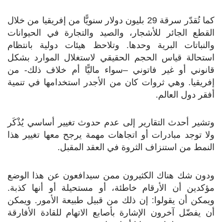
كما تُقدّر سرقة 29 بليون دولار سنويًّا من إفريقيا من خلال
القطع الجائر للأشجار، والصيد والتجارة في الحيوانات
والنباتات البرية وحدها. وتلاحظ هيئات دولية بانتظام
استحالة قياس الحجم الحقيقي لاستغلال الموارد بشكل
قانوني أو غير فاتوني –سواء ماليًّا أم خلاف ذلك- من
إفريقيا. وهي ثروات كان من الأجدر استخدامها في تنمية
أفقر دول العالم.
وتشير أحدث التقارير إلى عدم حدوث تغيير أساسي يُذْكَر
ولا توجد مبادرات أو اتجاهات مهمة يرجح معها تغيير هذا
النمط من استنزاف الثروة في العقد المقبل.
ودون شك هناك الكثيرون ممن سيدافعون عن هذا الوضع
مؤكدين أن الأرقام خاطئة، أو مستحيلة أو أنها كذبة.
ويمكن أن يقولوا: إن ذلك من قبيل طبيعة الأمور. ويمكن
أن يفضّل آخرون الإشارة بأصابع الاتهام للقادة الأفارقة