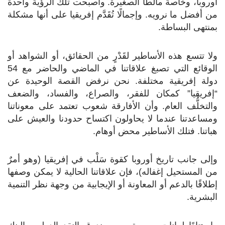
أوروبا، وخاصةً مالطا الصغيرة. وأصبحت تلك الرؤية واحدة
من أفضل ما نرويه. وإجمالًا تُقَدَّم إفريقيا على أنها مشكلة
بمنتهى البساطة.
ولا تتسع هذه الأساطير لقَدْرٍ من الحقائق، أو الشواهد أو
الوقائع التي تصبغ علاقاتنا في الماضي والحاضر مع 54
دولة إفريقية مختلفة. نحن نرفض القصة الوحيدة عن
“إفريقيا” كمكان للفقر، والصراع، والفساد، والضعف
والتخلُّف العام. وأن الأفارقة شعوب تعتمد على معوناتنا
ومساعدتنا عندما لا يحاولون اكتساح حدودنا والعيش على
هباتنا. فتلك الأساطير محض أوهام.
وإلى جانب تاريخ أوروبا كقوة سَلْب في إفريقيا (وهو أمرٌ
من المستحيل إغفاله)، فإن علاقاتنا الحالية لا يمكن وصفها
إطلاقًا بالدعم أو المعاونة أو الإيجابية من وجهة نظر التنمية
البشرية.