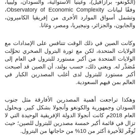
(الكونغو- برازافيل)، وغينيا الاستوائية، والسودان، وليبيا،
وفقًا لبيانات
Observatory of Economic Complexity
،
وتشمل أسواق الموارد الأخرى من إفريقيا الكاميرون،
والجابون، والجزائر، ونيجيريا، ومصر، وغانا.
وكانت الصين في ذلك الوقت تتنافس على الإمدادات مع
الولايات المتحدة، لكن مع ثورة البترول الصخري تحوَّلت
الولايات المتحدة من أكبر مستورد للبترول في العام إلى
مُصَدِّر له. ويعني ذلك، حسب بولند، أن الصين قد أصبحت
أكبر مستورد للبترول لدى أغلب المصدرين الكبار في
العالم بمن فيهم السعودية.
وهكذا تراجعت أهمية المصدرين الأفارقة مثل جنوب
السودان وجمهورية والكونغو وأنجولا بشكل كبير. وبحلول
العام 2018م كانت أنجولا الدولة الإفريقية الوحيدة التي لا
تزال في قائمة أكبر خمسة مصدرين للبترول للصين؛ حيث
تُوفّر للأخيرة أكثر من 10% من حاجاتها من البترول.