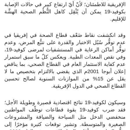
الإفريقية للاطمئنان؛ لأنّ أيّ ارتفاع كبير في حالات الإصابة
بكوفيد-19 يمكن أن يُثْقِل كاهل النُّظُم الصحية الهشَّة
للإقليم.
وقد انكشفت نقاط ضَعْف قطاع الصحة في إفريقيا في
عدم توفُّر سُبُل الاختبار والقدرة على تتبُّع المرض، وعدم
توفُّر أماكن الرعاية في المستشفيات لمرضى كوفيد-19،
وفي نقص المعدات الطبية. ويعكس كلّ ما سبق استمرار
عدم كفاية الاستثمار العام في القطاع الصحي، بما يناقض
إعلان أبوجا 2001م الذي يقضي بالالتزام بتخصيص ما لا
يقل عن 15% من الموازنات السنوية لصالح تحسين
القطاع الصحي في الدول الإفريقية.
وسيكون لكوفيد-19 نتائج اقتصادية قصيرة وطويلة الأجل؛
فقد ضرب كوفيد-19 بقوة قطاعات توظّف المواطنين
منخفضي الدخل مثل السياحة والضيافة والمشروعات
الصغيرة والمتوسطة. وتشير توقعات كثيرة مؤخرًا إلى