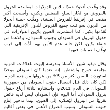
وقد وقَّعت أنجولا عقدًا ببلايين الدولارات لمقايضة البترول
بالقروض مع تُجّار السلع الصينيين وبكين، وأصبحت أكبر
مقصد في إفريقيا للقروض الصينية، ومثَّلت حصة أنجولا
من الديون نحو ثلث جميع القروض للدول الإفريقية التي
تُقدّمها بكين. كما استثمرت الصين بلايين الدولارات في
حقول البترول في السودان وجنوب السودان، وكلاهما من
حلفاء بكين، لكنَّ حالة عدم الأمن بهما أدَّت إلى قرب
توقُّف العمليات فيهما.
وقال ديفيد شين، الأستاذ بمدرسة إليوت للعلاقات الدولية
بجامعة جورج واشنطن: إنه عندما كان السودان موحدًا
استوردت الصين أكثر من 5% من بترولها من هذه الدولة.
لكن كان ذلك قبل انفصال جنوب السودان من جمهورية
السودان في العام 2011م، واستئثاره بثلاثة أرباع حقول
بترول السودان. أما اليوم فإن السودان ليس لديه فائض
تقريبًا من البترول ليُصدّره إلى الصين، بينما تدهور إنتاج
جنوب السودان. بسبب الصراع الأهلي في بعض أقاليم