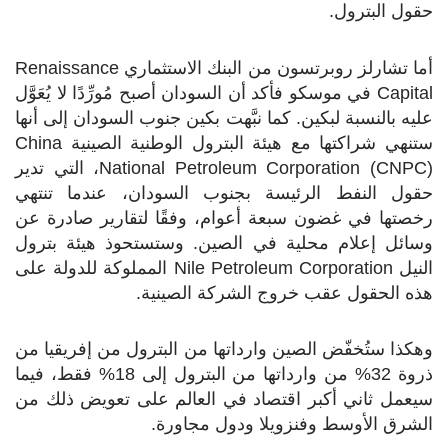
حقول البترول.
أما تشارلز روبرتسون من البنك الاستثماري
Renaissance
Capital
في موسكو فأكد أن السودان أصبح مُورِّدًا لا يُعَوَّل
عليه بالنسبة لبكين. كما نبَّهت بكين جنوب السودان إلى أنها
ستنهي شراكتها مع هيئة البترول الوطنية الصينية
China
National Petroleum Corporation (CNPC)
، التي تدير
حقول النفط الرئيسة بجنوب السودان، عندما تنتهي
رخصتها في غضون سبعة أعوام، وفقًا لتقارير صادرة عن
وسائل إعلام محلية في الصين. وستستحوذ هيئة بترول
النيل
Nile Petroleum Corporation
المملوكة للدولة على
هذه الحقول عقب خروج الشركة الصينية.
وهكذا ستُخفّض الصين وارداتها من البترول من إفريقيا من
ذروة 32% من وارداتها من البترول إلى 18% فقط، فيما
سيعمل ثاني أكبر اقتصاد في العالم على تعويض ذلك من
الشرق الأوسط وفنزويلا ودول مجاورة.