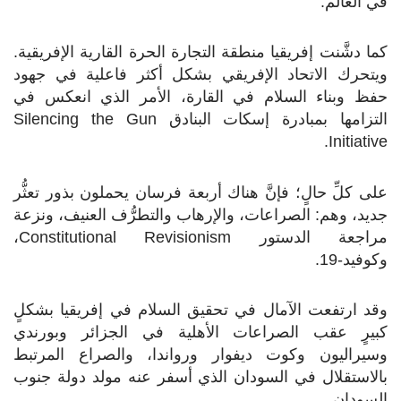
في العالم.
كما دشَّنت إفريقيا منطقة التجارة الحرة القارية الإفريقية.
ويتحرك الاتحاد الإفريقي بشكل أكثر فاعلية في جهود
حفظ وبناء السلام في القارة، الأمر الذي انعكس في
التزامها بمبادرة إسكات البنادق
Silencing the Gun
.
Initiative
على كلِّ حالٍ؛ فإنَّ هناك أربعة فرسان يحملون بذور تعثُّر
جديد، وهم: الصراعات، والإرهاب والتطرُّف العنيف، ونزعة
مراجعة الدستور
Constitutional Revisionism
،
وكوفيد-19.
وقد ارتفعت الآمال في تحقيق السلام في إفريقيا بشكلٍ
كبيرٍ عقب الصراعات الأهلية في الجزائر وبورندي
وسيراليون وكوت ديفوار ورواندا، والصراع المرتبط
بالاستقلال في السودان الذي أسفر عنه مولد دولة جنوب
السودان.