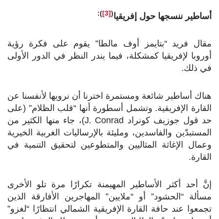
):
[3]
(
أساطير ننسجها حول إفريقيا
مقال فريد “بتايمز أوف مالطا” يقوم على فكرة رؤية
أوروبا لإفريقيا كمشكلة، فيما يندر النظر في الدور الأولى
في ذلك.
هناك أساطير شائعة ومستمرة اخترنا أن نرويها لأنفسنا عن
القارة الإفريقية. وتشمل أسطورة أنها “قلب الظلام” (على
حد قول جوزيف كونراد
J. Conrad
)، جاء منها الكثير من
المستبدّين والفاسدين، ومليئة بالإرساليات الغربية الخيرية
وعمال الإغاثة المثاليين والمتطوعين لتحقيق التنمية في
القارة.
إنَّ أحد أكثر الأساطير المهيمنة تكرارًا مرة تلو الأخرى
مسألة “الحشود” أو “ملايين” المهاجرين الأفارقة الذين
تجمعوا عند حافة القارة الإفريقية الشمالي انتظارًا “لغزو”