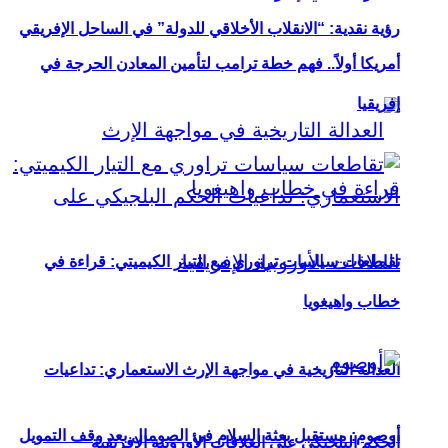
رؤية نقدية: “الانقلاب الأخلاقي للدولة” في الساحل الإفريقي
أمريكا أولاً.. فهم خطة ترامب لتأمين المعادن الحرجة في
إفريقيا
تقاطعات سياسات تراوري مع التيار الكيميتي: قراءة في
خطاب واهيغويا
العدالة التاريخية في مواجهة الإرث الاستعماري: تداعيات
أوصوم: مستقبل بعثة السلام في الصومال بعد وقف التمويل
الحكم البلجيكي على العلاقات الأوروبية الإفريقية