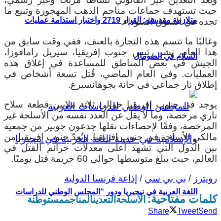
حيث تستهدف جماعات مناجم الذهب المهجورة وتبيع ما
متلازمة مقديشو: القرار 2719 واختبار استدامة عمليات
تجده في السوق السوداء.
وغالبًا ما تتسم هذه التجارة بالعنف، ففي وقت سابق من
هذا العام، نشر رئيس جنوب إفريقيا، سيريل رامافوزا،
السلام في الصومال
الجيش في بعض المناطق للمساعدة في إغلاق هذه
العمليات. وفي العام الماضي، قُتل تسعة أشخاص في
إطلاق نار جماعي في حانة بجوهانسبرغ.
يوجد في جنوب إفريقيا حوالي ثلاثة ملايين قطعة سلاح
ناري مرخصة، وما لا يقل عن العدد نفسه من الأسلحة غير
المرخصة، وفقًا لإحصاءات نقلها جدعون جوبير من جمعية
مالكي الأسلحة في جنوب إفريقيا.
وتُعدّ جنوب إفريقيا من
بين الدول التي تشهد أعلى معدلات جرائم القتل في
العالم، حيث يبلغ متوسطها حوالي 60 جريمة قتل يوميًا.
رويترز
/
بي بي سي
/
إذاعة فرنسا الدولية
اللغة العربية في نيجيريا ودور “المجلس الوطني للدراسات
كلمات مفتاحية:
الأسلحة
التعدين
المناجم
مستوطنة
Share
Tweet
Send