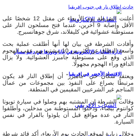
حادث اطلاق نار في جنوب افريقيا
أعلنت الشرطة يوم الأربعاء عن مقتل 12 شخصًا على
الأقل وإصابة 9 آخرين، عندما فتح مسلحون النار على
مستوطنة عشوائية في كليفلاند، شرق جوهانسبرج.
وأفادت الشرطة في بيان لها أنها أطلقت عملية بحث
واسعة النطاق عن أكثر من 10 مشتبه بهم عقب الهجوم
إدارة النفايات الإلكترونية في غانا ودورها في دعم مسار
الذي وقع على مستوطنة جامبرز العشوائية. ولا يزال
الدافع وراء الهجوم مجهولًا.
الاقتصاد الأخضر في إفريقيا
ويعتقد سكان حي “جامبرز” أن إطلاق النار قد يكون
مرتبطًا بصراع على النفوذ بين مجموعات من عمال
المناجم غير الشرعيين المقيمين في المنطقة.
وقالت الشرطة إن المشتبه بهم وصلوا في سيارة تويوتا
كوانتوم بيضاء، ودخلوا المستوطنة من مدخلين، وأطلقوا
النار في عدة مواقع قبل أن يلوذوا بالفرار في نفس
السيارة.
وخلال زيارة لموقع الحادث يوم الأربعاء، أكد قائد شرطة