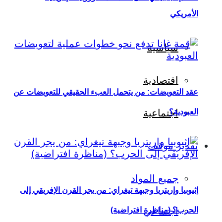
الأمريكي
سياسية
اقتصادية
عقد التعويضات: من يتحمل العبء الحقيقي للتعويضات عن
العبودية؟
اجتماعية
تقدير موقف
جميع المواد
إثيوبيا وإريتريا وجبهة تيغراي: من يجر القرن الإفريقي إلى
اجتماعي
الحرب؟ (مناظرة افتراضية)