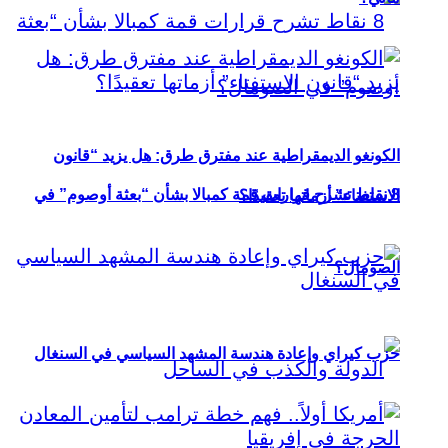
الكونغو الديمقراطية عند مفترق طرق: هل يزيد “قانون
8 نقاط تشرح قرارات قمة كمبالا بشأن “بعثة أوصوم” في
الاستفتاء” أزماتها تعقيدًا؟
الصومال؟
حزب كيراي وإعادة هندسة المشهد السياسي في السنغال