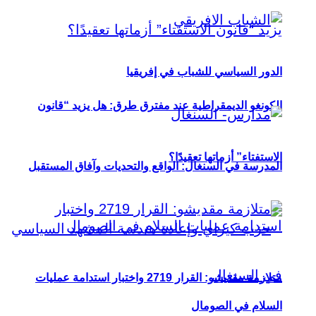
الدور السياسي للشباب في إفريقيا
الكونغو الديمقراطية عند مفترق طرق: هل يزيد “قانون
الاستفتاء” أزماتها تعقيدًا؟
المدرسة في السنغال: الواقع والتحديات وآفاق المستقبل
متلازمة مقديشو: القرار 2719 واختبار استدامة عمليات
السلام في الصومال