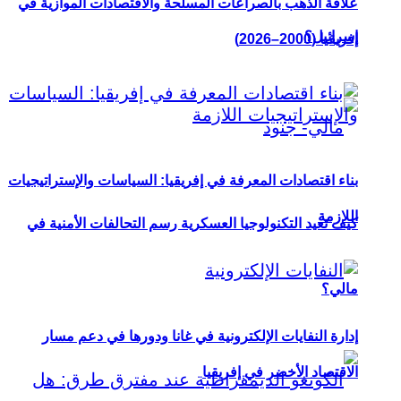
علاقة الذهب بالصراعات المسلحة والاقتصادات الموازية في
إسرائيل؟
إفريقيا (2000–2026)
بناء اقتصادات المعرفة في إفريقيا: السياسات والإستراتيجيات
اللازمة
كيف تعيد التكنولوجيا العسكرية رسم التحالفات الأمنية في
مالي؟
إدارة النفايات الإلكترونية في غانا ودورها في دعم مسار
الاقتصاد الأخضر في إفريقيا