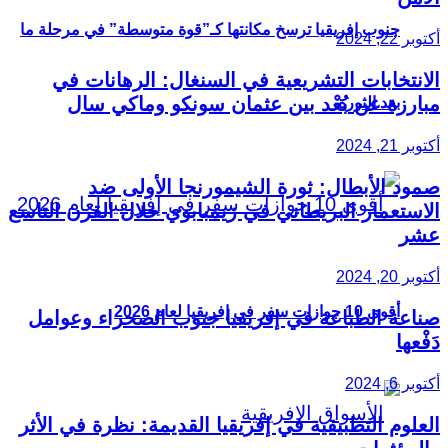
جنوب إفريقيا ترسخ مكانتها كـ”قوة متوسطة” في مرحلة ما
أكتوبر 22, 2024
الانتخابات التشريعية في السنغال: الرهانات في
مبارزة عن بُعْد بين عثمان سونكو وماكي سال
بعد الثورة
أكتوبر 21, 2024
صمود الأبطال: ثورة الشيمورنجا الأولى ضد
الاستعمار البريطاني في زيمبابوي خلال القرن التاسع
عشر
أكتوبر 20, 2024
أقوى 10 جوازات سفر في إفريقيا لعام 2026
صناعة الطباعة في إفريقيا جنوب الصحراء وعوامل
دَفْعها
أكتوبر 6, 2024
العلوم التطبيقية في إفريقيا القديمة: نظرة في الأثر