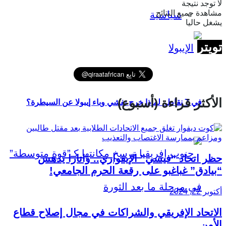
لا توجد نتيجة
مشاهدة جميع النتائج
سياسية
يشغل حاليا
تويتر
الأكثر قراءة (أسبوع)
في 7 نقاط.. لماذا خرج تفشي وباء إيبولا عن السيطرة؟
حظر اتحاد “فيسي” الإيفواري.. واتارا يدهس
“بيادق” غباغبو على رقعة الحرم الجامعي!
أكتوبر 22, 2024
الاتحاد الإفريقي والشراكات في مجال إصلاح قطاع
الأمن