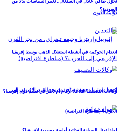
تحوُّل طاقي عادل في السنغال.. تغيير السياسات بدلاً من
العبودية؟
دوّامة الديون
انعدام الحوكمة في أنشطة استغلال الذهب بوسط إفريقيا
إثيوبيا وإريتريا وجبهة تيغراي: من يجر القرن الإفريقي إلى
وكالات التصنيف الثلاث: أرقام أم تحيّز في تقييم دول إفريقيا؟
الحرب؟ (مناظرة افتراضية)
لماذا تمثل السيادة الغذائية أولوية مصيرية لإفريقيا؟