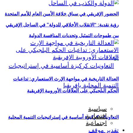
الحضور الإفريقي في سباق خلافة الأمين العام للأمم المتحدة
رؤية نقدية: “الانقلاب الأخلاقي للدولة” في الساحل الإفريقي
بين طموحات التمثيل وتحديات المنافسة الدولية
العدالة التاريخية في مواجهة الإرث الاستعماري: تداعيات
الحكم البلجيكي على العلاقات الأوروبية الإفريقية
سياسية
اقتصادية
التعاونيات كركيزة أساسية في إستراتيجيات التنمية المحلية
اجتماعية
تقدير موقف