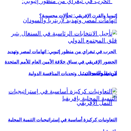
إثيوبيا والقرن الإفريقي: تحوُّلات محسوبة؟
الحرب في تيغراي من منظور إثيوبي: اتهامات لمصر وتهديد
الحضور الإفريقي في سباق خلافة الأمين العام للأمم المتحدة
لإريتريا والسودان
بين طموحات التمثيل وتحديات المنافسة الدولية
التعاونيات كركيزة أساسية في إستراتيجيات التنمية المحلية