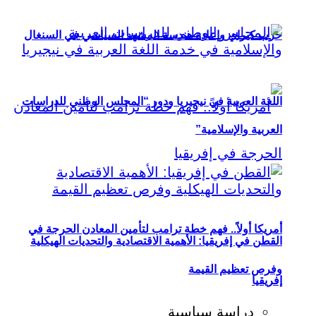
حزب كيراي وإعادة هندسة المشهد السياسي في السنغال
اللغة العربية في نيجيريا ودور “المجلس الوطني للدراسات
العربية والإسلامية”
أمريكا أولاً.. فهم خطة ترامب لتأمين المعادن الحرجة في
القطن في إفريقيا: الأهمية الاقتصادية والتحديات الهيكلية
وفرص تعظيم القيمة
إفريقيا
دراسة سياسية