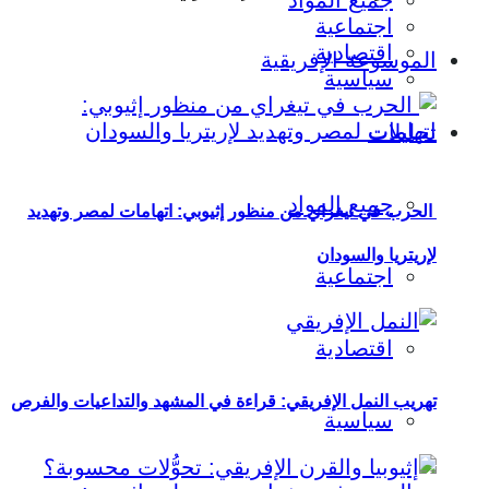
جميع المواد
اجتماعية
اقتصادية
الموسوعة الإفريقية
سياسية
تحليلات
جميع المواد
الحرب في تيغراي من منظور إثيوبي: اتهامات لمصر وتهديد
لإريتريا والسودان
اجتماعية
اقتصادية
تهريب النمل الإفريقي: قراءة في المشهد والتداعيات والفرص
سياسية