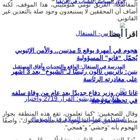
الدور السياسي للشباب في إفريقيا
المقاطعة، الفريق تومي مثومبيني، هذا الموقف، لكنه
أضاف أن المحققين لا يستبعدون وجود صلة بالتعدين غير
القانوني.
اقرأ أيضا
هجوم في أمهرة يوقع 5 مدنيين.. والأمن الإثيوبي
يُحمّل “فانو” المسؤولية
المدرسة في السنغال: الواقع والتحديات وآفاق المستقبل
بنين: باتريس تالون رئيسًا لـ”الشيوخ” بعد 3 أشهر
على مغادرته الرئاسة
غانا تعين وزير دفاع جديدًا بعد عام من وفاة سلفه
في تحطم مروحية
وقال للصحفيين: “كما تعلمون، تقع هذه المنطقة بجوار
منطقة التعدين غير القانوني. لدينا هذه الشكوك”، واصفًا
الهجوم بأنه “وحشي” و”همجي”.
ويُعدّ التعدين غير القانوني نشاطًا مربحًا وغير رسمي،