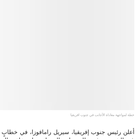
خطة لمواجهة معاداة الأجانب في جنوب افريقيا
أعلن رئيس جنوب إفريقيا، سيريل رامافوزا، في خطابٍ ل