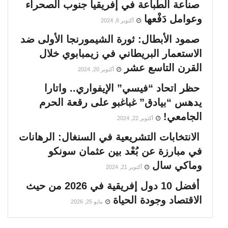
صناعة الطباعة في إفريقيا جنوب الصحراء
وعوامل دَفْعها
أكتوبر 6, 2024
صمود الأبطال: ثورة الشيمورنجا الأولى ضد
الاستعمار البريطاني في زيمبابوي خلال
القرن التاسع عشر
أكتوبر 20, 2024
حظر اتحاد “فيسي” الإيفواري.. واتارا
يدهس “بيادق” غباغبو على رقعة الحرم
الجامعي!
أكتوبر 22, 2024
الانتخابات التشريعية في السنغال: الرهانات
في مبارزة عن بُعْد بين عثمان سونكو
وماكي سال
أكتوبر 21, 2024
أفضل 10 دول إفريقية في 2026 من حيث
الاقتصاد وجودة الحياة
مايو 25, 2026