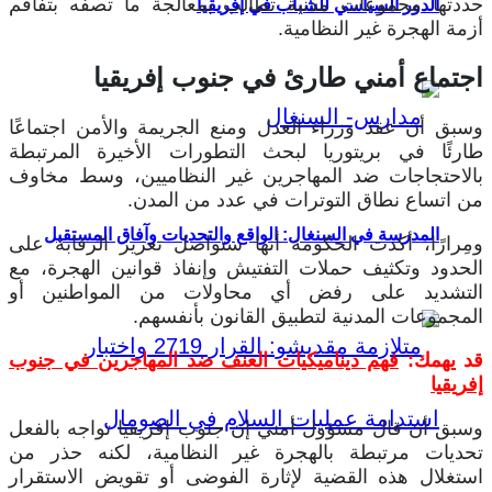
حددتها مجموعات مدنية تطالب بمعالجة ما تصفه بتفاقم
الدور السياسي للشباب في إفريقيا
أزمة الهجرة غير النظامية.
اجتماع أمني طارئ في جنوب إفريقيا
وسبق أن عقد وزراء العدل ومنع الجريمة والأمن اجتماعًا
طارئًا في بريتوريا لبحث التطورات الأخيرة المرتبطة
بالاحتجاجات ضد المهاجرين غير النظاميين، وسط مخاوف
من اتساع نطاق التوترات في عدد من المدن.
المدرسة في السنغال: الواقع والتحديات وآفاق المستقبل
ومِرارًا، أكدت الحكومة أنها ستواصل تعزيز الرقابة على
الحدود وتكثيف حملات التفتيش وإنفاذ قوانين الهجرة، مع
التشديد على رفض أي محاولات من المواطنين أو
المجموعات المدنية لتطبيق القانون بأنفسهم.
قد يهمك:
فهم ديناميكيات العنف ضد المهاجرين في جنوب
إفريقيا
وسبق أن قال مسؤول أمني إن جنوب إفريقيا تواجه بالفعل
تحديات مرتبطة بالهجرة غير النظامية، لكنه حذر من
استغلال هذه القضية لإثارة الفوضى أو تقويض الاستقرار