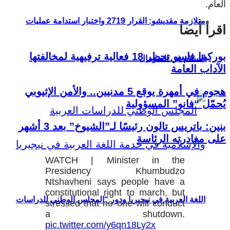
العام.
متلازمة مقديشو: القرار 2719 واختبار استدامة عمليات
اقرأ أيضا
بوركينا فاسو تحظر 18 فعالية ترفيهية لمخالفتها
السلام في الصومال
الآداب العامة
هجوم في أمهرة يوقع 5 مدنيين.. والأمن الإثيوبي
يُحمّل “فانو” المسؤولية
بنين: باتريس تالون رئيسًا لـ”الشيوخ” بعد 3 أشهر
على مغادرته الرئاسة
WATCH | Minister in the
Presidency Khumbudzo
Ntshavheni says people have a
constitutional right to march, but
اللغة العربية في نيجيريا ودور “المجلس الوطني للدراسات
stressed that no one will conduct
a shutdown.
pic.twitter.com/y6qn18Ly2x