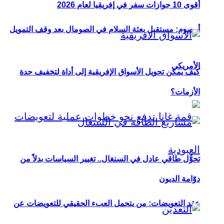
أقوى 10 جوازات سفر في إفريقيا لعام 2026
أوصوم: مستقبل بعثة السلام في الصومال بعد وقف التمويل
الأمريكي
كيف يمكن تحويل الأسواق الإفريقية إلى أداة لتخفيف حدة
الأزمات؟
تحوُّل طاقي عادل في السنغال.. تغيير السياسات بدلاً من
دوّامة الديون
عقد التعويضات: من يتحمل العبء الحقيقي للتعويضات عن