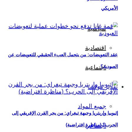
الأمريكي
سياسية
اقتصادية
عقد التعويضات: من يتحمل العبء الحقيقي للتعويضات عن
العبودية؟
اجتماعية
تقدير موقف
جميع المواد
إثيوبيا وإريتريا وجبهة تيغراي: من يجر القرن الإفريقي إلى
اجتماعي
الحرب؟ (مناظرة افتراضية)