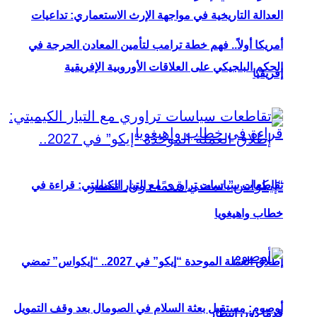
العدالة التاريخية في مواجهة الإرث الاستعماري: تداعيات
أمريكا أولاً.. فهم خطة ترامب لتأمين المعادن الحرجة في
الحكم البلجيكي على العلاقات الأوروبية الإفريقية
إفريقيا
تقاطعات سياسات تراوري مع التيار الكيميتي: قراءة في
خطاب واهيغويا
إطلاق العملة الموحدة “إيكو” في 2027.. “إيكواس” تمضي
أوصوم: مستقبل بعثة السلام في الصومال بعد وقف التمويل
قدمًا دون انتظار