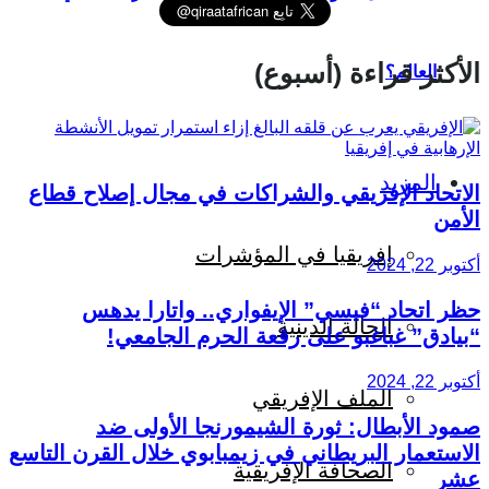
الأكثر قراءة (أسبوع)
العالم؟
المزيد
الاتحاد الإفريقي والشراكات في مجال إصلاح قطاع
الأمن
إفريقيا في المؤشرات
أكتوبر 22, 2024
حظر اتحاد “فيسي” الإيفواري.. واتارا يدهس
الحالة الدينية
“بيادق” غباغبو على رقعة الحرم الجامعي!
أكتوبر 22, 2024
الملف الإفريقي
صمود الأبطال: ثورة الشيمورنجا الأولى ضد
الاستعمار البريطاني في زيمبابوي خلال القرن التاسع
الصحافة الإفريقية
عشر