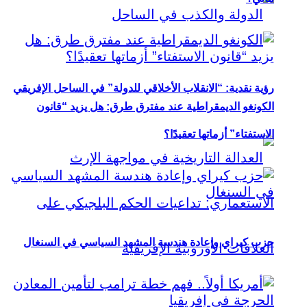
رؤية نقدية: “الانقلاب الأخلاقي للدولة” في الساحل الإفريقي
الكونغو الديمقراطية عند مفترق طرق: هل يزيد “قانون
الاستفتاء” أزماتها تعقيدًا؟
حزب كيراي وإعادة هندسة المشهد السياسي في السنغال