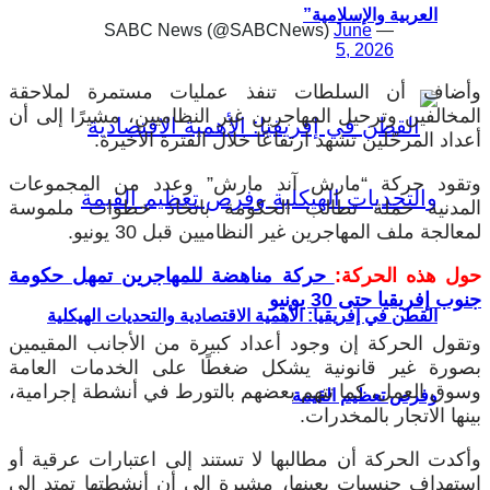
العربية والإسلامية”
June
— SABC News (@SABCNews)
5, 2026
وأضاف أن السلطات تنفذ عمليات مستمرة لملاحقة
المخالفين وترحيل المهاجرين غير النظاميين، مشيرًا إلى أن
أعداد المرحّلين تشهد ارتفاعًا خلال الفترة الأخيرة.
وتقود حركة “مارش آند مارش” وعدد من المجموعات
المدنية حملة تطالب الحكومة باتخاذ خطوات ملموسة
لمعالجة ملف المهاجرين غير النظاميين قبل 30 يونيو.
حول هذه الحركة:
حركة مناهضة للمهاجرين تمهل حكومة
جنوب إفريقيا حتى 30 يونيو
القطن في إفريقيا: الأهمية الاقتصادية والتحديات الهيكلية
وتقول الحركة إن وجود أعداد كبيرة من الأجانب المقيمين
بصورة غير قانونية يشكل ضغطًا على الخدمات العامة
وسوق العمل، كما تتهم بعضهم بالتورط في أنشطة إجرامية،
وفرص تعظيم القيمة
بينها الاتجار بالمخدرات.
وأكدت الحركة أن مطالبها لا تستند إلى اعتبارات عرقية أو
استهداف جنسيات بعينها، مشيرة إلى أن أنشطتها تمتد إلى