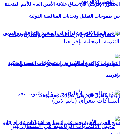
الحضور الإفريقي في سباق خلافة الأمين العام للأمم المتحدة
بين طموحات التمثيل وتحديات المنافسة الدولية
تهريب النمل الإفريقي: قراءة في المشهد والتداعيات والفرص
التعاونيات كركيزة أساسية في إستراتيجيات التنمية المحلية
بإفريقيا
إثيوبيا والقرن الإفريقي: تحوُّلات محسوبة؟
شبح الحرب الأهلية يخيم على إثيوبيا بعد اشتباكات تيغراي (تايم