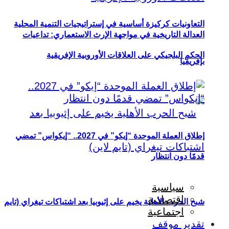
التعاونيات كركيزة أساسية في إستراتيجيات التنمية المحلية
العدالة التاريخية في مواجهة الإرث الاستعماري: تداعيات
الحكم البلجيكي على العلاقات الأوروبية الإفريقية
بإفريقيا
إطلاق العملة الموحدة “إيكو” في 2027.. “إيكواس” تمضي
قدمًا دون انتظار
سياسية
اقتصادية
شبح الحرب الأهلية يخيم على إثيوبيا بعد اشتباكات تيغراي (تايم
اجتماعية
تقدير موقف