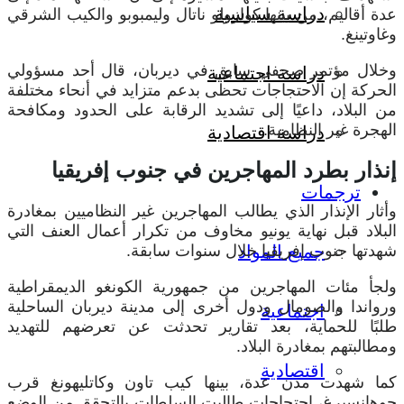
دراسة سياسية
عدة أقاليم، من بينها كوازولو ناتال وليمبوبو والكيب الشرقي
وغاوتينغ.
وخلال مؤتمر صحفي سابق في ديربان، قال أحد مسؤولي
دراسة اجتماعية
الحركة إن الاحتجاجات تحظى بدعم متزايد في أنحاء مختلفة
من البلاد، داعيًا إلى تشديد الرقابة على الحدود ومكافحة
الهجرة غير النظامية.
دراسة اقتصادية
إنذار بطرد المهاجرين في جنوب إفريقيا
ترجمات
وأثار الإنذار الذي يطالب المهاجرين غير النظاميين بمغادرة
البلاد قبل نهاية يونيو مخاوف من تكرار أعمال العنف التي
شهدتها جنوب إفريقيا خلال سنوات سابقة.
جميع المواد
ولجأ مئات المهاجرين من جمهورية الكونغو الديمقراطية
ورواندا والصومال ودول أخرى إلى مدينة ديربان الساحلية
اجتماعية
طلبًا للحماية، بعد تقارير تحدثت عن تعرضهم للتهديد
ومطالبتهم بمغادرة البلاد.
اقتصادية
كما شهدت مدن عدة، بينها كيب تاون وكاتليهونغ قرب
جوهانسبرغ، احتجاجات طالبت السلطات بالتحقق من الوضع