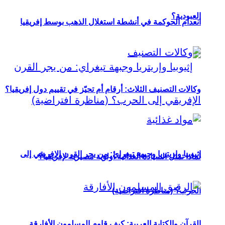
العبودية؟
انعدام الحوكمة في أنشطة استغلال الذهب بوسط إفريقيا
وكالات التصنيف الثلاث: أرقام أم تحيّز في تقييم دول إفريقيا؟
إثيوبيا وإريتريا وجبهة تيغراي: من يجر القرن الإفريقي إلى
لماذا تمثل السيادة الغذائية أولوية مصيرية لإفريقيا؟
الحرب؟ (مناظرة افتراضية)
القرآن والكتابة العربية: كيف قاوم المسلمون الأفارقة