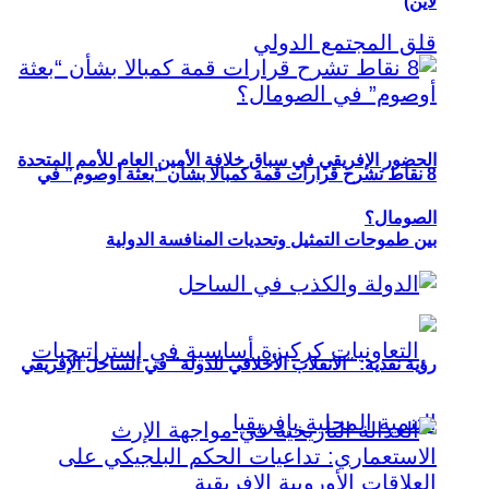
لاين)
الحضور الإفريقي في سباق خلافة الأمين العام للأمم المتحدة
8 نقاط تشرح قرارات قمة كمبالا بشأن “بعثة أوصوم” في
الصومال؟
بين طموحات التمثيل وتحديات المنافسة الدولية
رؤية نقدية: “الانقلاب الأخلاقي للدولة” في الساحل الإفريقي