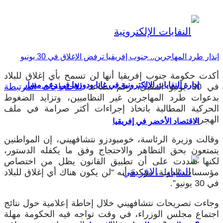
إنذار طرد المهاجرين.. جنوب إفريقيا ترفض الإغلاق في 30 يونيو
أكدت حكومة جنوب إفريقيا أنها لن تسمح بأي إغلاق للبلاد
إدارة النفايات الإلكترونية في غانا ودورها في دعم مسار
في 30 يونيو المقبل، رغم تصاعد
الاحتجاجات المرتبطة
بدعوات طرد المهاجرين غير النظاميين، وتزايد الضغوط
الحركية المطالبة باتخاذ إجراءات أكثر صرامة في ملف
الهجرة.
الاقتصاد الأخضر في إفريقيا
وقالت وزيرة الرئاسة، خومبودزو نتشافهيني، إن المواطنين
يتمتعون بحق التظاهر والاحتجاج وفق ما يكفله الدستور،
لكنها شددت على أن تطبيق القانون يظل من اختصاص
مؤسسات الدولة، مؤكدة أنه “لن يكون هناك أي إغلاق للبلاد
في 30 يونيو”.
وجاءت تصريحات نتشافهيني خلال إحاطة إعلامية حول نتائج
اجتماع مجلس الوزراء، في وقت تواجه فيه الحكومة مهلة