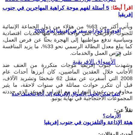
اقرأ أيضًا:
5 أسئلة لفهم موجة كراهية المهاجرين في جنوب
إفريقيا
ويأتي أكثر من 63% من هؤلاء من دول الجماعة الإنمائية
أقوى 10 جوازات سفر في إفريقيا لعام 2026
للجنوب الإفريقي، التي تواجه العديد منها تحديات اقتصادية
وسياسية تدفع مواطنيها إلى الهجرة بحثًا عن فرص العمل،
كما يبلغ معدل البطالة الرسمي نحو 33%، ما يزيد المنافسة
على فرص العمل والخدمات.
وشهدت جنوب إفريقيا موجات متكررة من العنف ضد
الأجانب خلال العقدين الماضيين، كان أبرزها أحداث عام
2008 التي أسفرت عن مقتل 62 شخصًا وتشريد الآلاف،
قبل أن تتكرر حوادث مماثلة في سنوات لاحقة، ما يثير
مخاوف من عودة التوترات مع اقتراب الموعد الذي حددته
كيف يمكن تحويل الأسواق الإفريقية إلى أداة لتخفيف حدة
المجموعات الاحتجاجية في نهاية يونيو.
نقلاً عن:
الأزمات؟
هيئة الإذاعة والتلفزيون في جنوب إفريقيا
أحدث المقالات: