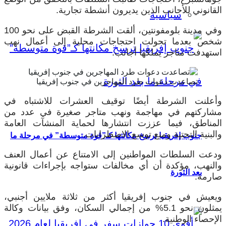
القانوني للأجانب الذين يديرون أنشطة تجارية.
سياسية
وفي مدينة بلومفونتين، ألقت الشرطة القبض على نحو 100
شخص بعدما تحولت احتجاجات محلية إلى أعمال نهب
استهدفت متاجر يملكها أجانب.
تصاعدت دعوات طرد المهاجرين في جنوب إفريقيا
وأعلنت الشرطة أيضًا توقيف العشرات للاشتباه في
مشاركتهم في مهاجمة ونهب متاجر صغيرة في عدد من
المناطق، فيما عززت انتشارها لحماية المنشآت العامة
والبنية التحتية ومنع توسع الاضطرابات.
جنوب إفريقيا ترسخ مكانتها كـ”قوة متوسطة” في مرحلة ما
ودعت السلطات المواطنين إلى الامتناع عن أعمال العنف
والنهب، مؤكدة أن أي مخالفات ستواجه بإجراءات قانونية
بعد الثورة
صارمة.
ويعيش في جنوب إفريقيا أكثر من ثلاثة ملايين أجنبي،
يمثلون نحو 5.1% من إجمالي السكان، وفق بيانات وكالة
الإحصاء الوطنية.