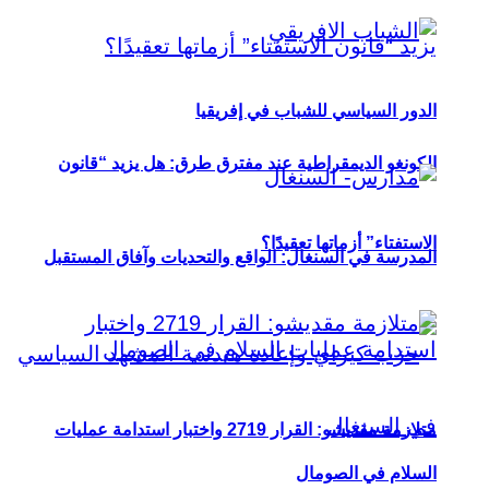
الدور السياسي للشباب في إفريقيا
الكونغو الديمقراطية عند مفترق طرق: هل يزيد “قانون
الاستفتاء” أزماتها تعقيدًا؟
المدرسة في السنغال: الواقع والتحديات وآفاق المستقبل
متلازمة مقديشو: القرار 2719 واختبار استدامة عمليات
السلام في الصومال