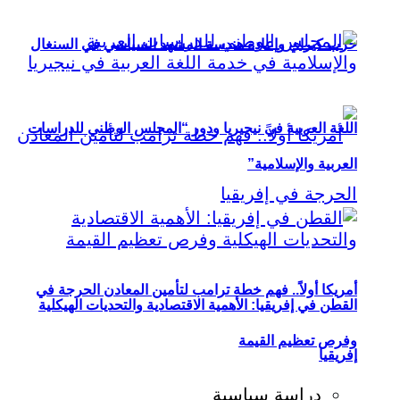
حزب كيراي وإعادة هندسة المشهد السياسي في السنغال
اللغة العربية في نيجيريا ودور “المجلس الوطني للدراسات
العربية والإسلامية”
أمريكا أولاً.. فهم خطة ترامب لتأمين المعادن الحرجة في
القطن في إفريقيا: الأهمية الاقتصادية والتحديات الهيكلية
وفرص تعظيم القيمة
إفريقيا
دراسة سياسية