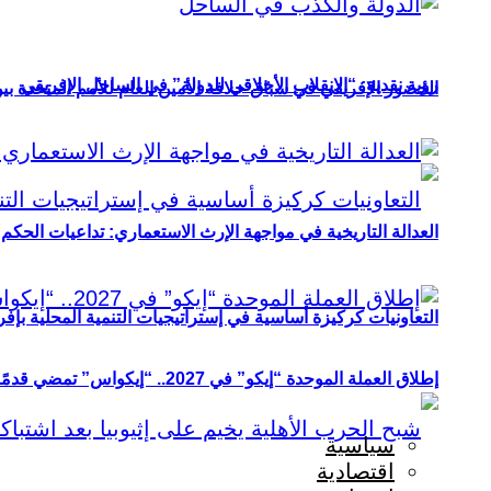
رؤية نقدية: “الانقلاب الأخلاقي للدولة” في الساحل الإفريقي
الحضور الإفريقي في سباق خلافة الأمين العام للأمم المتحدة ب
العدالة التاريخية في مواجهة الإرث الاستعماري: تداعيات الحكم ا
التعاونيات كركيزة أساسية في إستراتيجيات التنمية المحلية بإفري
إطلاق العملة الموحدة “إيكو” في 2027.. “إيكواس” تمضي قدمًا دون انتظار
سياسية
اقتصادية