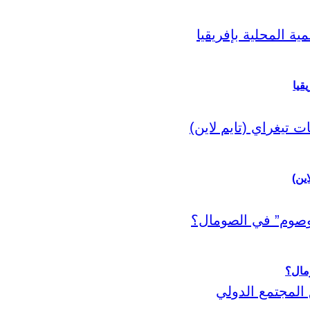
قيا
اين)