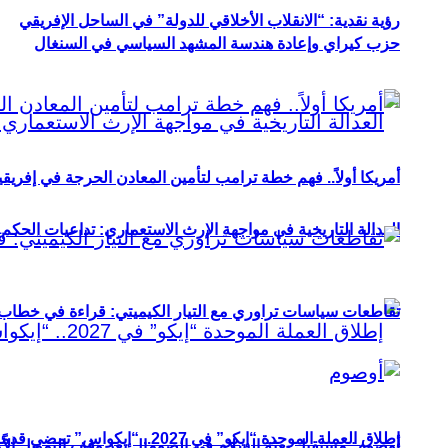
رؤية نقدية: “الانقلاب الأخلاقي للدولة” في الساحل الإفريقي
حزب كيراي وإعادة هندسة المشهد السياسي في السنغال
أمريكا أولاً.. فهم خطة ترامب لتأمين المعادن الحرجة في إفريقي
العدالة التاريخية في مواجهة الإرث الاستعماري: تداعيات الحكم ا
تقاطعات سياسات تراوري مع التيار الكيميتي: قراءة في خطاب و
إطلاق العملة الموحدة “إيكو” في 2027.. “إيكواس” تمضي قدمًا دون انتظار
أوصوم: مستقبل بعثة السلام في الصومال بعد وقف التمويل الأ