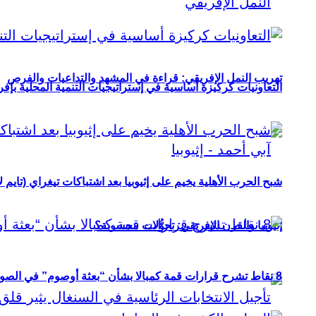
تهريب النمل الإفريقي: قراءة في المشهد والتداعيات والفرص
التعاونيات كركيزة أساسية في إستراتيجيات التنمية المحلية بإفري
شبح الحرب الأهلية يخيم على إثيوبيا بعد اشتباكات تيغراي (تايم ل
إثيوبيا والقرن الإفريقي: تحوُّلات محسوبة؟
8 نقاط تشرح قرارات قمة كمبالا بشأن “بعثة أوصوم” في الصومال؟