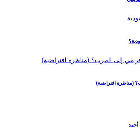
دية؟
رب؟ (مناظرة افتراضية)
 أحمد