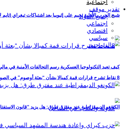
اجتماعية
تقدير موقف
شبح الحرب الأهلية يخيم على إثيوبيا بعد اشتباكات تيغراي (تايم ل
جميع المواد
اجتماعي
اقتصادي
سياسي
كيف تعيد التكنولوجيا العسكرية رسم التحالفات الأمنية في مال
8 نقاط تشرح قرارات قمة كمبالا بشأن “بعثة أوصوم” في الصومال؟
الكونغو الديمقراطية عند مفترق طرق: هل يزيد “قانون الاستفتاء” 