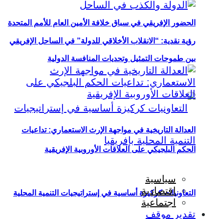
الحضور الإفريقي في سباق خلافة الأمين العام للأمم المتحدة
رؤية نقدية: “الانقلاب الأخلاقي للدولة” في الساحل الإفريقي
بين طموحات التمثيل وتحديات المنافسة الدولية
العدالة التاريخية في مواجهة الإرث الاستعماري: تداعيات
الحكم البلجيكي على العلاقات الأوروبية الإفريقية
سياسية
اقتصادية
التعاونيات كركيزة أساسية في إستراتيجيات التنمية المحلية
اجتماعية
تقدير موقف