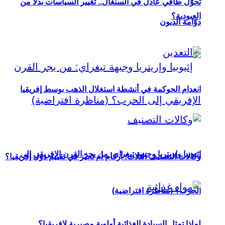
تحوُّل طاقي عادل في السنغال.. تغيير السياسات بدلاً من
العبودية؟
دوّامة الديون
انعدام الحوكمة في أنشطة استغلال الذهب بوسط إفريقيا
إثيوبيا وإريتريا وجبهة تيغراي: من يجر القرن الإفريقي إلى
وكالات التصنيف الثلاث: أرقام أم تحيّز في تقييم دول إفريقيا؟
الحرب؟ (مناظرة افتراضية)
لماذا تمثل السيادة الغذائية أولوية مصيرية لإفريقيا؟