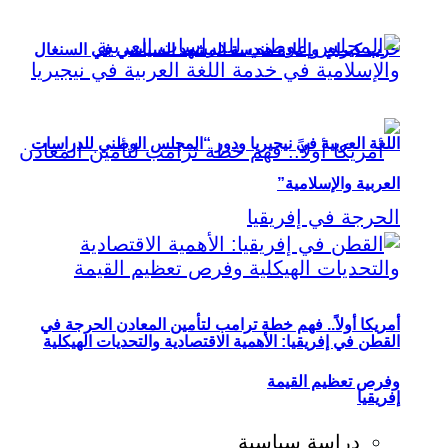
حزب كيراي وإعادة هندسة المشهد السياسي في السنغال
اللغة العربية في نيجيريا ودور “المجلس الوطني للدراسات
العربية والإسلامية”
أمريكا أولاً.. فهم خطة ترامب لتأمين المعادن الحرجة في
القطن في إفريقيا: الأهمية الاقتصادية والتحديات الهيكلية
وفرص تعظيم القيمة
إفريقيا
دراسة سياسية