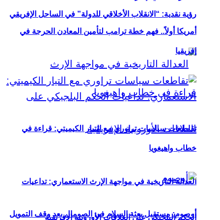
رؤية نقدية: “الانقلاب الأخلاقي للدولة” في الساحل الإفريقي
أمريكا أولاً.. فهم خطة ترامب لتأمين المعادن الحرجة في
إفريقيا
تقاطعات سياسات تراوري مع التيار الكيميتي: قراءة في
خطاب واهيغويا
العدالة التاريخية في مواجهة الإرث الاستعماري: تداعيات
أوصوم: مستقبل بعثة السلام في الصومال بعد وقف التمويل
الحكم البلجيكي على العلاقات الأوروبية الإفريقية