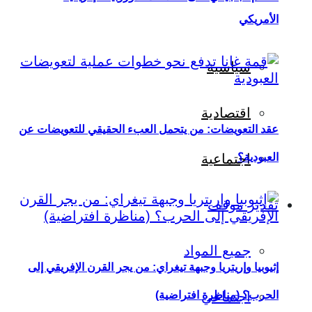
الأمريكي
سياسية
اقتصادية
عقد التعويضات: من يتحمل العبء الحقيقي للتعويضات عن
العبودية؟
اجتماعية
تقدير موقف
جميع المواد
إثيوبيا وإريتريا وجبهة تيغراي: من يجر القرن الإفريقي إلى
اجتماعي
الحرب؟ (مناظرة افتراضية)