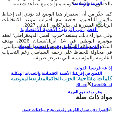
بالخضوع لضغوط حكومية متزايدة مع تصاعد شعبيته.
العربية والإسلامية”
كما حذّر من أن استمرار هذا الوضع قد يؤدي إلى إحباط
ملايين الناخبين، خاصة مع اقتراب موعد الانتخابات
الرئاسية المقررة في يناير/كانون الثاني 2027.
وفي موازاة ذلك، يستعد “حزب العمل الديمقراطي” لعقد
مؤتمره الوطني في 14 أبريل/نيسان 2026، بهدف
استكمال هياكله التنظيمية وصياغة برنامجه السياسي،
في محاولة للحفاظ على زخمه السياسي رغم التحديات
القانونية والمؤسسية التي تعترض طريقه.
إذاعة فرنسا الدولية
القطن في إفريقيا: الأهمية الاقتصادية والتحديات الهيكلية
كلمات مفتاحية:
الحزب الحاكم
المعارضة
المفوضية
Share
Tweet
Send
وفرص تعظيم القيمة
مواد ذات صلة