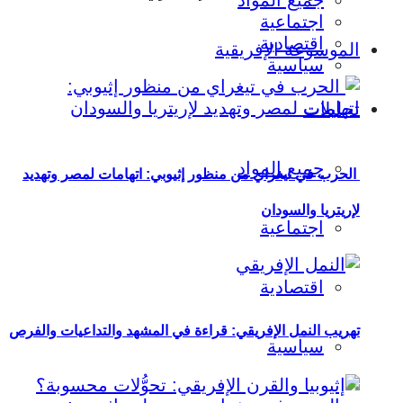
جميع المواد
اجتماعية
اقتصادية
الموسوعة الإفريقية
سياسية
تحليلات
جميع المواد
الحرب في تيغراي من منظور إثيوبي: اتهامات لمصر وتهديد
لإريتريا والسودان
اجتماعية
اقتصادية
تهريب النمل الإفريقي: قراءة في المشهد والتداعيات والفرص
سياسية