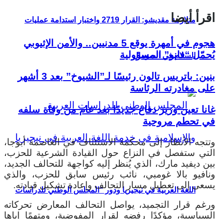
اقرأ أيضا
متلازمة مقديشو: القرار 2719 واختبار استدامة عمليات
هجوم في أمهرة يوقع 5 مدنيين.. والأمن الإثيوبي
يُحمّل “فانو” المسؤولية
السلام في الصومال
بنين: باتريس تالون رئيسًا لـ”الشيوخ” بعد 3 أشهر
على مغادرته الرئاسة
غانا تعين وزير دفاع جديدًا بعد عام من وفاة سلفه
في تحطم مروحية
وتتجه الأنظار إلى محكمة الاستئناف في العاصمة أبوجا،
التي ستفصل في النزاع حول القيادة الشرعية للحزب،
بين ديفيد مارك، الذي يُنظر إليه كواجهة للتحالف الجديد،
ونافيو بالا غومبي، نائب رئيس سابق للحزب، والذي
يسعى إلى تعطيل مسار التحالف وإعادة تشكيل قيادته.
اللغة العربية في نيجيريا ودور “المجلس الوطني للدراسات
ورغم قرار التجميد، يواصل التحالف المعارض تحركاته
السياسية، مؤكدًا رفضه لقرار المفوضية، ومتهمًا إياها