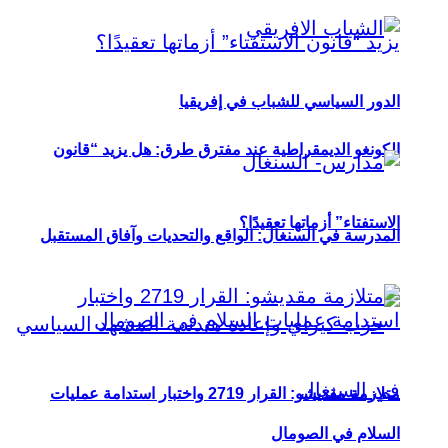
الدور السياسي للشباب في إفريقيا
الكونغو الديمقراطية عند مفترق طرق: هل يزيد “قانون
الاستفتاء” أزماتها تعقيدًا؟
المدرسة في السنغال: الواقع والتحديات وآفاق المستقبل
متلازمة مقديشو: القرار 2719 واختبار استدامة عمليات
السلام في الصومال