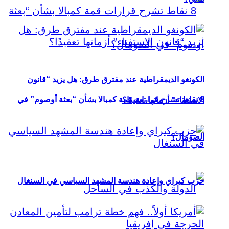
الكونغو الديمقراطية عند مفترق طرق: هل يزيد “قانون
8 نقاط تشرح قرارات قمة كمبالا بشأن “بعثة أوصوم” في
الاستفتاء” أزماتها تعقيدًا؟
الصومال؟
حزب كيراي وإعادة هندسة المشهد السياسي في السنغال