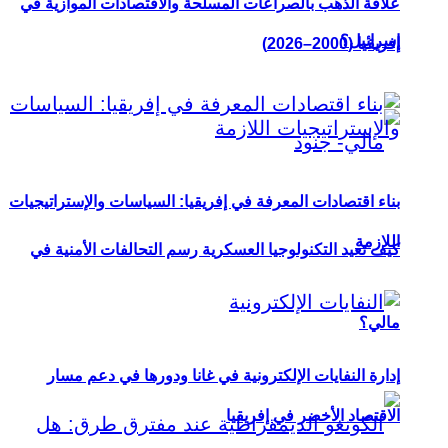
علاقة الذهب بالصراعات المسلحة والاقتصادات الموازية في
إسرائيل؟
إفريقيا (2000–2026)
بناء اقتصادات المعرفة في إفريقيا: السياسات والإستراتيجيات
اللازمة
كيف تعيد التكنولوجيا العسكرية رسم التحالفات الأمنية في
مالي؟
إدارة النفايات الإلكترونية في غانا ودورها في دعم مسار
الاقتصاد الأخضر في إفريقيا