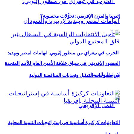
إثيوبيا والقرن الإفريقي: تحوُّلات محسوبة؟
الحرب في تيغراي من منظور إثيوبي: اتهامات لمصر وتهديد
الحضور الإفريقي في سباق خلافة الأمين العام للأمم المتحدة
لإريتريا والسودان
بين طموحات التمثيل وتحديات المنافسة الدولية
التعاونيات كركيزة أساسية في إستراتيجيات التنمية المحلية