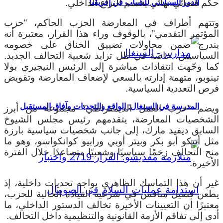
حكم قضائي نهائي يحسم النزاع الداخلي.
الدور السياسي للشباب في إفريقيا
وتتهم أطراف في المعارضة الحزب الحاكم، “حزب
المؤتمر التقدمي”، بالوقوف وراء هذا القرار، معتبرة أنه
يندرج ضمن محاولات تضييق الخناق على خصومه
السياسيين، خاصة في ظل تزايد شعبية التحالف الجديد.
كما وجّهت انتقادات مباشرة إلى الرئيس النيجيري بولا
تينوبو، متهمة إدارته بالسعي لإضعاف المعارضة وتقويض
فرص التعددية السياسية.
المدرسة في السنغال: الواقع والتحديات وآفاق المستقبل
ويضم “حزب العمل الديمقراطي” مجموعة من أبرز
الشخصيات المعارضة، يتقدمهم رئيس مجلس الشيوخ
السابق ديفيد مارك، إلى جانب شخصيات سياسية بارزة
مثل أتيكو أبو بكر وبيتر أوبي ورابيو كوانكواسو، وهو ما
منح التحالف زخمًا سياسيًا وشعبيًا متصاعدًا خلال الفترة
الأخيرة.
غير أن هذا التماسك الظاهري يواجه تحديات داخلية، إذ
يطعن فصيل منافس في شرعية القيادة الحالية للحزب،
معتبرًا أن التعيينات الأخيرة تخالف الدستور الداخلي، ما
أدى إلى تفاقم الأزمة القانونية والتنظيمية داخل التحالف.