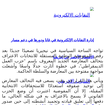
إدارة النفايات الإلكترونية في غانا ودورها في دعم مسار
تواجه الساحة السياسية في نيجيريا تصعيدًا جديدًا بعد
رفض المفوضية الوطنية المستقلة للانتخابات الاعتراف
الاقتصاد الأخضر في إفريقيا
بتحالف المعارضة الجديد المعروف باسم “حزب العمل
الديمقراطي”، في خطوة أثارت جدلًا واسعًا وأشعلت
مواجهة مفتوحة بين المعارضة والسلطة الحاكمة.
ويأتي هذا القرار في وقت يسعى فيه التحالف المعارض
إلى توحيد صفوفه استعدادًا للاستحقاقات الانتخابية
المقبلة، إلا أن المفوضية اعتبرت أن وضع الحزب
القانوني لا يسمح بالاعتراف به في شكله الحالي، ما
دفعها إلى تعليق قيادته وتجميد أنشطته إلى حين صدور