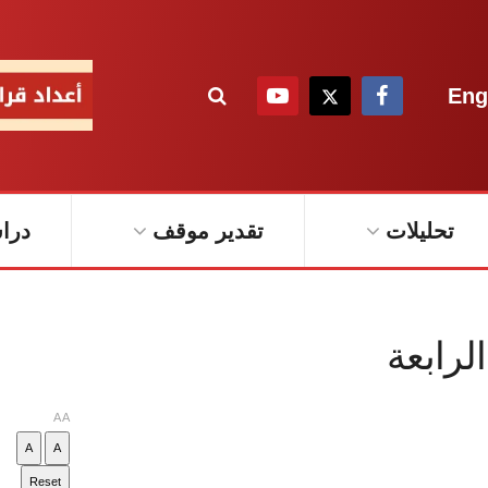
Eng
تحليلات
تقدير موقف
درا
لرابعة
A
A
A
A
Reset