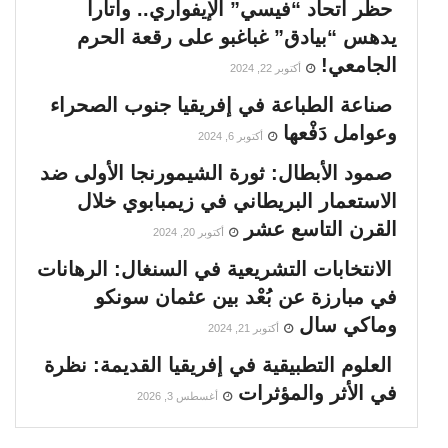
حظر اتحاد “فيسي” الإيفواري.. واتارا
يدهس “بيادق” غباغبو على رقعة الحرم
الجامعي!
أكتوبر 22, 2024
صناعة الطباعة في إفريقيا جنوب الصحراء
وعوامل دَفْعها
أكتوبر 6, 2024
صمود الأبطال: ثورة الشيمورنجا الأولى ضد
الاستعمار البريطاني في زيمبابوي خلال
القرن التاسع عشر
أكتوبر 20, 2024
الانتخابات التشريعية في السنغال: الرهانات
في مبارزة عن بُعْد بين عثمان سونكو
وماكي سال
أكتوبر 21, 2024
العلوم التطبيقية في إفريقيا القديمة: نظرة
في الأثر والمؤثرات
أغسطس 3, 2026