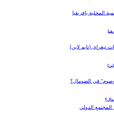
قيا
اين)