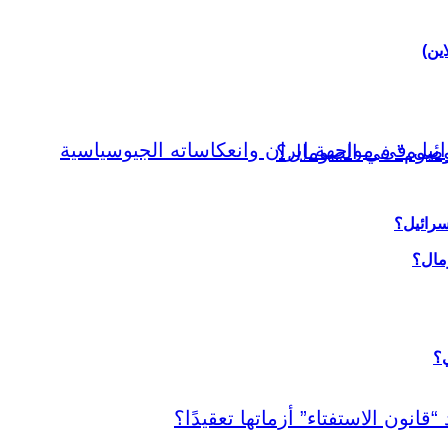
اين)
سرائيل؟
ي؟