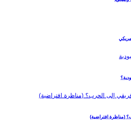
مريكي
دية؟
رب؟ (مناظرة افتراضية)