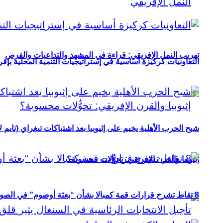
تهريب النمل الإفريقي: قراءة في المشهد والتداعيات والفرص
التعاونيات كركيزة أساسية في إستراتيجيات التنمية المحلية بإفري
شبح الحرب الأهلية يخيم على إثيوبيا بعد اشتباكات تيغراي (تايم ل
إثيوبيا والقرن الإفريقي: تحوُّلات محسوبة؟
8 نقاط تشرح قرارات قمة كمبالا بشأن “بعثة أوصوم” في الصومال؟