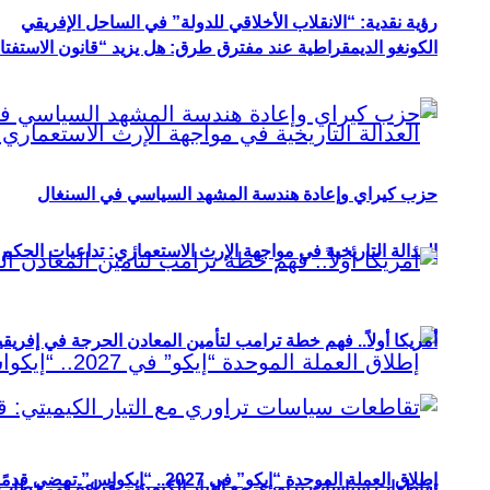
رؤية نقدية: “الانقلاب الأخلاقي للدولة” في الساحل الإفريقي
الكونغو الديمقراطية عند مفترق طرق: هل يزيد “قانون الاستفتاء” 
حزب كيراي وإعادة هندسة المشهد السياسي في السنغال
العدالة التاريخية في مواجهة الإرث الاستعماري: تداعيات الحكم ا
أمريكا أولاً.. فهم خطة ترامب لتأمين المعادن الحرجة في إفريقي
إطلاق العملة الموحدة “إيكو” في 2027.. “إيكواس” تمضي قدمًا دون انتظار
تقاطعات سياسات تراوري مع التيار الكيميتي: قراءة في خطاب و