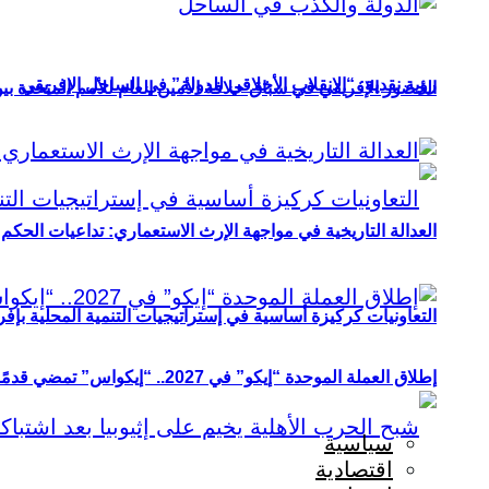
رؤية نقدية: “الانقلاب الأخلاقي للدولة” في الساحل الإفريقي
الحضور الإفريقي في سباق خلافة الأمين العام للأمم المتحدة ب
العدالة التاريخية في مواجهة الإرث الاستعماري: تداعيات الحكم ا
التعاونيات كركيزة أساسية في إستراتيجيات التنمية المحلية بإفري
إطلاق العملة الموحدة “إيكو” في 2027.. “إيكواس” تمضي قدمًا دون انتظار
سياسية
اقتصادية