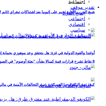
اجتماعية
تقدير موقف
شبح الحرب الأهلية يخيم على إثيوبيا بعد اشتباكات تيغراي (تايم ل
جميع المواد
اجتماعي
اقتصادي
سياسي
أوغندا والقوة الدولية في غزة: هل يتحقق وعد موهوزي بحماية إ
8 نقاط تشرح قرارات قمة كمبالا بشأن “بعثة أوصوم” في الصومال؟
كيف تعيد التكنولوجيا العسكرية رسم التحالفات الأمنية في مال