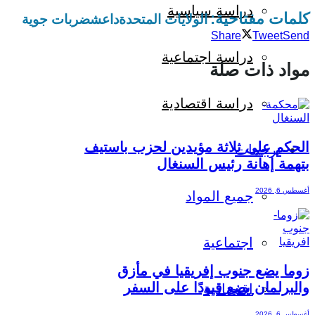
دراسة سياسية
كلمات مفتاحية:
الولايات المتحدة
داعش
ضربات جوية
Share
Tweet
Send
دراسة اجتماعية
مواد ذات صلة
دراسة اقتصادية
الحكم على ثلاثة مؤيدين لحزب باستيف
ترجمات
بتهمة إهانة رئيس السنغال
أغسطس 6, 2026
جميع المواد
اجتماعية
زوما يضع جنوب إفريقيا في مأزق
والبرلمان يضع قيودًا على السفر
اقتصادية
أغسطس 6, 2026