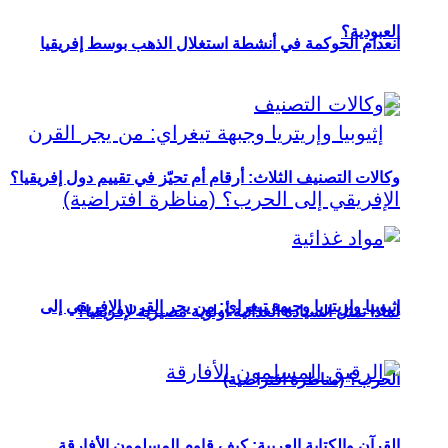
العبودية؟
انعدام الحوكمة في أنشطة استغلال الذهب بوسط إفريقيا
وكالات التصنيف الثلاث: أرقام أم تحيّز في تقييم دول إفريقيا؟
إثيوبيا وإريتريا وجبهة تيغراي: من يجر القرن الإفريقي إلى
لماذا تمثل السيادة الغذائية أولوية مصيرية لإفريقيا؟
الحرب؟ (مناظرة افتراضية)
القرآن والكتابة العربية: كيف قاوم المسلمون الأفارقة