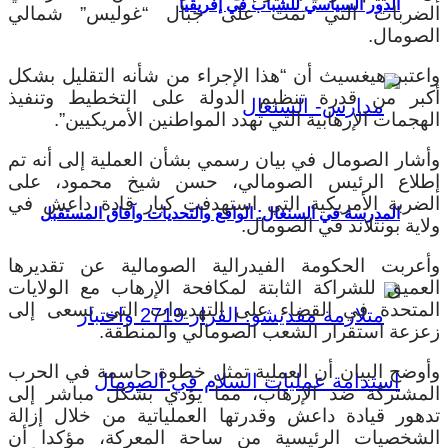
الدور السياسي للشباب في إفريقيا
الضربات التي تمت على جبال “غوليس” شمالي
الصومال.
واعتبر هيغسيث أن “هذا الإجراء من شأنه التقليل بشكل
أكبر من قدرة تنظيم الدولة على التخطيط وتنفيذ
الهجمات الإرهابية التي تهدد المواطنين الأمريكيين”.
وأشار الصومال في بيان رسمي بشأن العملية إلى أنه تم
إطلاع الرئيس الصومالي، حسن شيخ محمود، على
الضربة الأمريكية التي استهدفت كبار قادة داعش في
المدرسة في السنغال: الواقع والتحديات وآفاق المستقبل
ولاية بونتلاند في الصومال.
وأعربت الحكومة الفيدرالية الصومالية عن تقديرها
العميق للشراكة الثابتة لمكافحة الإرهاب مع الولايات
المتحدة في القضاء على التهديدات التي تسعى إلى
زعزعة استقرار الشعب الصومالي والمنطقة.
وأوضح البيان أن العملية تمثل خطوة حاسمة في الحرب
المشتركة ضد الإرهاب، مما يؤدي بشكل مباشر إلى
تدهور قيادة داعش وقدرتها العملياتية من خلال إزالة
الشخصيات الرئيسية من ساحة المعركة، مؤكدا أن