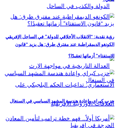
رؤية نقدية: “الانقلاب الأخلاقي للدولة” في الساحل الإفريقي
الكونغو الديمقراطية عند مفترق طرق: هل يزيد “قانون
الاستفتاء” أزماتها تعقيدًا؟
حزب كيراي وإعادة هندسة المشهد السياسي في السنغال