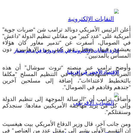
أعلن الرئيس الأمريكي دونالد ترامب شن “ضربات جوية”
أمريكية على “عدد كبير” من مقاتلي تنظيم الدولة “داعش”
في الصومال، أسفرت عن “تدمير مغاور كان هؤلاء
يعيشون فيها، ومقتل عدد كبير من الإرهابيين، دون
إدارة النفايات الإلكترونية في غانا ودورها في دعم مسار
المساس بالمدنيين”.
وأوضح ترامب عبر منصته “تروث سوشال” أن هذه
الاقتصاد الأخضر في إفريقيا
الضربات استهدفت قياديا في التنظيم المسلح “مكلفا
بالتخطيط لاعتداءات”، إضافة إلى مسلحين آخرين
“جندهم وقادهم في الصومال”.
وأضاف ترامب أن “الرسالة الموجهة إلى تنظيم الدولة
وإلى كل من يريد مهاجمة الأمريكيين مفادها: سنجدكم
وسنقتلكم”.
ومن جانب آخر، قال وزير الدفاع الأمريكي بيت هيغسيث
إن التقييم الأولي يشير إلى “مقتل عدد من العناصر” في