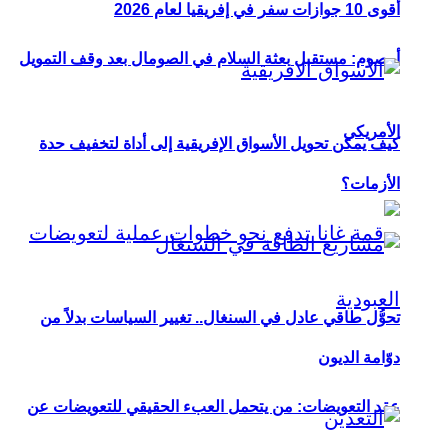
أقوى 10 جوازات سفر في إفريقيا لعام 2026
أوصوم: مستقبل بعثة السلام في الصومال بعد وقف التمويل
الأمريكي
كيف يمكن تحويل الأسواق الإفريقية إلى أداة لتخفيف حدة
الأزمات؟
تحوُّل طاقي عادل في السنغال.. تغيير السياسات بدلاً من
دوّامة الديون
عقد التعويضات: من يتحمل العبء الحقيقي للتعويضات عن