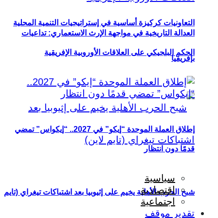
التعاونيات كركيزة أساسية في إستراتيجيات التنمية المحلية
العدالة التاريخية في مواجهة الإرث الاستعماري: تداعيات
الحكم البلجيكي على العلاقات الأوروبية الإفريقية
بإفريقيا
إطلاق العملة الموحدة “إيكو” في 2027.. “إيكواس” تمضي
قدمًا دون انتظار
سياسية
اقتصادية
شبح الحرب الأهلية يخيم على إثيوبيا بعد اشتباكات تيغراي (تايم
اجتماعية
تقدير موقف