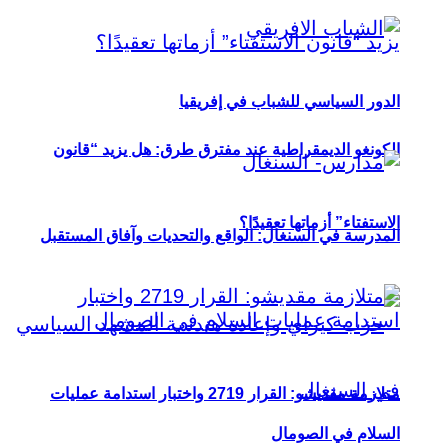
الدور السياسي للشباب في إفريقيا
الكونغو الديمقراطية عند مفترق طرق: هل يزيد “قانون
الاستفتاء” أزماتها تعقيدًا؟
المدرسة في السنغال: الواقع والتحديات وآفاق المستقبل
متلازمة مقديشو: القرار 2719 واختبار استدامة عمليات
السلام في الصومال