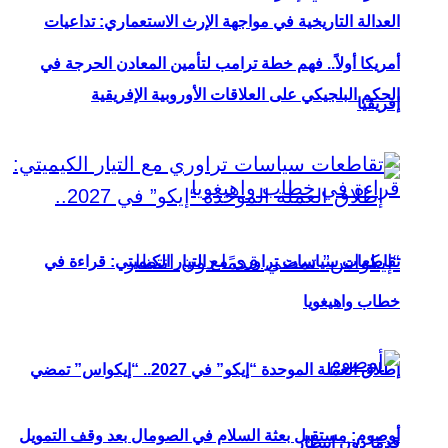
العدالة التاريخية في مواجهة الإرث الاستعماري: تداعيات
أمريكا أولاً.. فهم خطة ترامب لتأمين المعادن الحرجة في
الحكم البلجيكي على العلاقات الأوروبية الإفريقية
إفريقيا
تقاطعات سياسات تراوري مع التيار الكيميتي: قراءة في
خطاب واهيغويا
إطلاق العملة الموحدة “إيكو” في 2027.. “إيكواس” تمضي
أوصوم: مستقبل بعثة السلام في الصومال بعد وقف التمويل
قدمًا دون انتظار