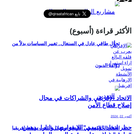
الأكثر قراءة (أسبوع)
تحوُّل طاقي عادل في السنغال.. تغيير السياسات بدلاً من
دوّامة الديون
الاتحاد الإفريقي والشراكات في مجال
إصلاح قطاع الأمن
أكتوبر 22, 2024
حظر اتحاد “فيسي” الإيفواري.. واتارا يدهس
انعدام الحوكمة في أنشطة استغلال الذهب بوسط إفريقيا