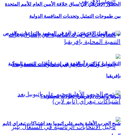
الحضور الإفريقي في سباق خلافة الأمين العام للأمم المتحدة
بين طموحات التمثيل وتحديات المنافسة الدولية
تهريب النمل الإفريقي: قراءة في المشهد والتداعيات والفرص
التعاونيات كركيزة أساسية في إستراتيجيات التنمية المحلية
بإفريقيا
إثيوبيا والقرن الإفريقي: تحوُّلات محسوبة؟
شبح الحرب الأهلية يخيم على إثيوبيا بعد اشتباكات تيغراي (تايم