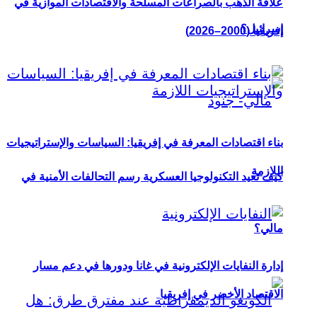
علاقة الذهب بالصراعات المسلحة والاقتصادات الموازية في
إسرائيل؟
إفريقيا (2000–2026)
بناء اقتصادات المعرفة في إفريقيا: السياسات والإستراتيجيات
اللازمة
كيف تعيد التكنولوجيا العسكرية رسم التحالفات الأمنية في
مالي؟
إدارة النفايات الإلكترونية في غانا ودورها في دعم مسار
الاقتصاد الأخضر في إفريقيا