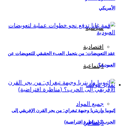
الأمريكي
سياسية
اقتصادية
عقد التعويضات: من يتحمل العبء الحقيقي للتعويضات عن
العبودية؟
اجتماعية
تقدير موقف
جميع المواد
إثيوبيا وإريتريا وجبهة تيغراي: من يجر القرن الإفريقي إلى
اجتماعي
الحرب؟ (مناظرة افتراضية)