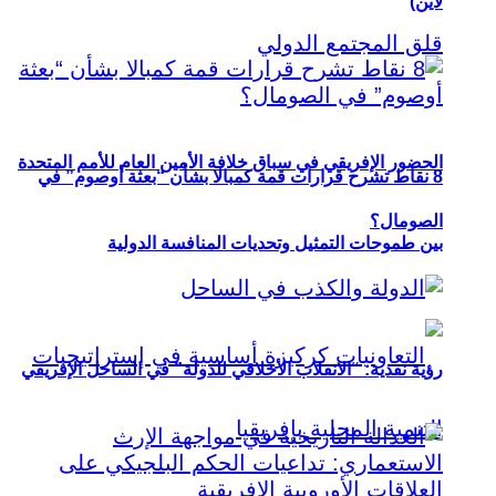
لاين)
الحضور الإفريقي في سباق خلافة الأمين العام للأمم المتحدة
8 نقاط تشرح قرارات قمة كمبالا بشأن “بعثة أوصوم” في
الصومال؟
بين طموحات التمثيل وتحديات المنافسة الدولية
رؤية نقدية: “الانقلاب الأخلاقي للدولة” في الساحل الإفريقي