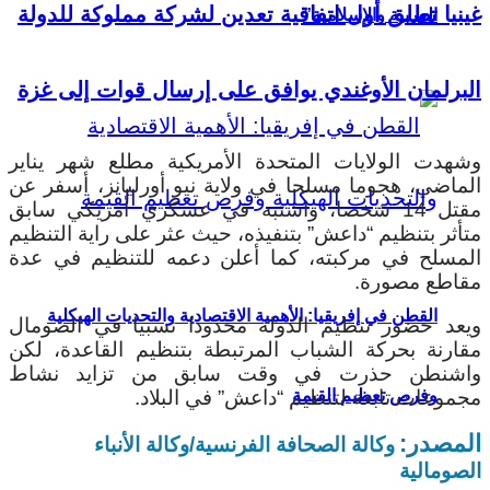
غينيا تطلق أول اتفاقية تعدين لشركة مملوكة للدولة
العربية والإسلامية”
البرلمان الأوغندي يوافق على إرسال قوات إلى غزة
وشهدت الولايات المتحدة الأمريكية مطلع شهر يناير
الماضي، هجوما مسلحا في ولاية نيو أورليانز، أسفر عن
مقتل 14 شخصا، واشتبه في عسكري أمريكي سابق
متأثر بتنظيم “داعش” بتنفيذه، حيث عثر على راية التنظيم
المسلح في مركبته، كما أعلن دعمه للتنظيم في عدة
مقاطع مصورة.
القطن في إفريقيا: الأهمية الاقتصادية والتحديات الهيكلية
ويعد حضور تنظيم الدولة محدودا نسبيا في الصومال
مقارنة بحركة الشباب المرتبطة بتنظيم القاعدة، لكن
واشنطن حذرت في وقت سابق من تزايد نشاط
مجموعات تابعة لتنظيم “داعش” في البلاد.
وفرص تعظيم القيمة
المصدر:
وكالة الصحافة الفرنسية/وكالة الأنباء
الصومالية