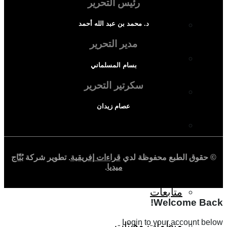
رئيس التحرير
المجتمع الإفريقي
د. محمد بن عبد الله أحمد
مدير التحرير
ثقافة وأدب
بسام المسلماني
سكرتير التحرير
حوارات وتحقيقات
عصام زيدان
شخصيات
قراءات تاريخية
© حقوق الطبع محفوظة لدي
قراءات إفريقية
. تطوير شركة
بُنّاج
ميديا
.
متابعات
Welcome Back!
Login to your account below
منظمات وهيئات