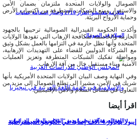
الصومال والولايات المتحدة ملتزمان بضمان الأمن
والاستقرار ومنع الشبكات المتطرفة من اكتساب الأرض
متلازمة مقديشو: القرار 2719 واختبار استدامة عمليات
وحماية الأرواح البريئة.
وأكدت الحكومة الفيدرالية الصومالية ترحيبها بالجهود
السلام في الصومال
الحازمة والحاسمة لمكافحة الإرهاب التي تقودها الولايات
المتحدة وأنها تظل حازمة في التزامها بالعمل بشكل وثيق
مع الشركاء الدوليين للقضاء على التهديدات الإرهابية،
ومواصلة تفكيك الشبكات المتطرفة وتعزيز العمليات
الأمنية وبناء مستقبل خال من آفة الإرهاب.
وفي النهاية وصف البيان الولايات المتحدة الأمريكية بأنها
شريك في الأمن، مشيرا إلى تطلع الصومال إلى مزيد من
التعاون في مسائل السلام والأمن الإقليميين.
اقرأ أيضا
اللغة العربية في نيجيريا ودور “المجلس الوطني للدراسات
إيبولا يتجاوز 4 آلاف إصابة في الكونغو الديمقراطية