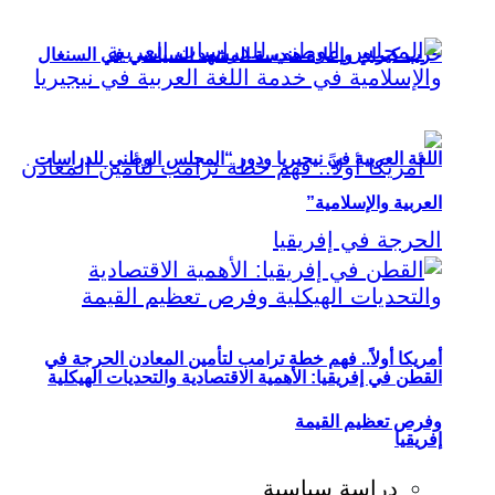
حزب كيراي وإعادة هندسة المشهد السياسي في السنغال
اللغة العربية في نيجيريا ودور “المجلس الوطني للدراسات
العربية والإسلامية”
أمريكا أولاً.. فهم خطة ترامب لتأمين المعادن الحرجة في
القطن في إفريقيا: الأهمية الاقتصادية والتحديات الهيكلية
وفرص تعظيم القيمة
إفريقيا
دراسة سياسية