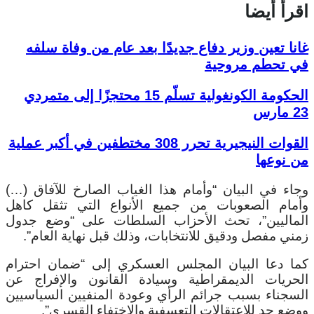
اقرأ أيضا
غانا تعين وزير دفاع جديدًا بعد عام من وفاة سلفه
في تحطم مروحية
الحكومة الكونغولية تسلّم 15 محتجزًا إلى متمردي
23 مارس
القوات النيجيرية تحرر 308 مختطفين في أكبر عملية
من نوعها
وجاء في البيان “وأمام هذا الغياب الصارخ للآفاق (…)
وأمام الصعوبات من جميع الأنواع التي تثقل كاهل
الماليين”، تحث الأحزاب السلطات على “وضع جدول
زمني مفصل ودقيق للانتخابات، وذلك قبل نهاية العام”.
كما دعا البيان المجلس العسكري إلى “ضمان احترام
الحريات الديمقراطية وسيادة القانون والإفراج عن
السجناء بسبب جرائم الرأي وعودة المنفيين السياسيين
ووضع حد للاعتقالات التعسفية والاختفاء القسري”.