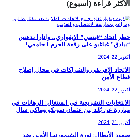
الأكثر قراءة (أسبوع)
حظر اتحاد “فيسي” الإيفواري.. واتارا يدهس
“بيادق” غباغبو على رقعة الحرم الجامعي!
أكتوبر 22, 2024
الاتحاد الإفريقي والشراكات في مجال إصلاح
قطاع الأمن
أكتوبر 22, 2024
الانتخابات التشريعية في السنغال: الرهانات في
مبارزة عن بُعْد بين عثمان سونكو وماكي سال
أكتوبر 21, 2024
صمود الأبطال: ثورة الشيمورنجا الأولى ضد