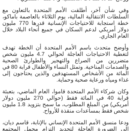
وفي شأن آخر، أطلقت الأمم المتحدة بالتعاون مع
السلطات الانتقالية المالية، يوم الثلاثاء بالعاصمة باماكو،
خطة استجابة للاحتياجات الإنسانية قدرها 770 مليون
دولار أمريكي لدعم السكان في جميع أنحاء البلاد خلال
العام الجاري.
وأوضح متحدث باسم الأمم المتحدة أن الخطة تهدف
لتغطية الاحتياجات العاجلة لحوالي 4.7 مليون شخص
متضررين من الصراع والتهجير والطوارئ الصحية
والصدمات المناخية.
وتمثل النساء والأطفال قرابة 80 في
المائة من الأشخاص المستهدفين والذين يحتاجون إلى
غذاء ومياه ورعاية صحية وحماية.
وكان شركاء الأمم المتحدة قاموا، العام الماضي، بتعبئة
قرابة 40 في المائة فقط (حوالي 270 مليون دولار
أمريكي) من المبلغ المطلوب، ما سمح بتزويد 1.8 مليون
شخص فقط بمساعدات منقذة للأرواح.
ودعا منسق الأمم المتحدة الإنساني بالإنابة، قاسم ديان،
إلى الضرورة العاجلة لتجديد التزام مجمل المجتمع