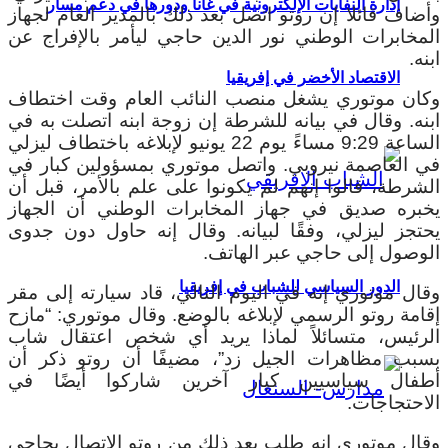
إدارة النفايات الإلكترونية في غانا ودورها في دعم مسار
وأضاف قائلا إن روتو اتصل بعد ذلك بالمدير العام لجهاز
المخابرات الوطني نور الدين حاجي ليأمر بالإفراج عن
ابنه.
الاقتصاد الأخضر في إفريقيا
وكان موتوري يشغل منصب النائب العام وقت اختطاف
ابنه. وقال في بيانه للشرطة إن زوجة ابنه اتصلت به في
الساعة 9:29 مساءً يوم 22 يونيو لإبلاغه باختطاف ليزلي
في العاصمة نيروبي. واتصل موتوري بمسؤولين كبار في
الشرطة، قالوا إنهم لم يكونوا على علم بالأمر، قبل أن
يخبره صديق في جهاز المخابرات الوطني أن الجهاز
يحتجز ليزلي، وفقًا لبيانه. وقال إنه حاول دون جدوى
الوصول إلى حاجي عبر الهاتف.
الدور السياسي للشباب في إفريقيا
وقال موتوري إنه في اليوم التالي، قاد سيارته إلى مقر
إقامة روتو الرسمي لإبلاغه بالوضع. وقال موتوري: “مازح
الرئيس، متسائلاً لماذا يريد أي شخص اعتقال شاب
بسبب مظاهرات الجيل زد”، مضيفًا أن روتو ذكر أن
أطفال سياسيين كبار آخرين شاركوا أيضًا في
الاحتجاجات.
وقال موتوري إنه طلب بعد ذلك من روتو الاتصال بحاجي