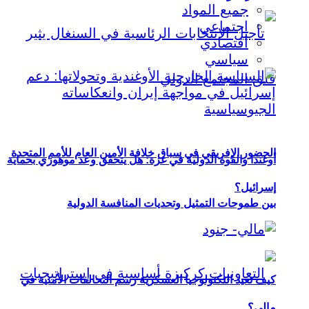
جميع المواد
اجتماعي
اقتصادي
سياسي
الحضور الإفريقي في سباق خلافة الأمين العام للأمم المتحدة
أوغندا والقوة الدولية في غزة: هل يتحقق وعد موهوزي بحماية
إسرائيل؟
بين طموحات التمثيل وتحديات المنافسة الدولية
كيف تعيد التكنولوجيا العسكرية رسم التحالفات الأمنية في
مالي؟