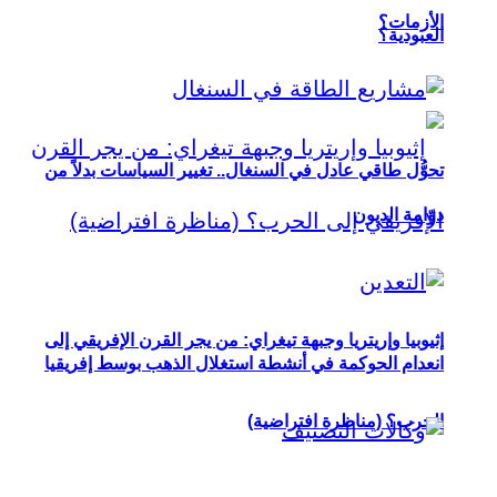
الأزمات؟
العبودية؟
تحوُّل طاقي عادل في السنغال.. تغيير السياسات بدلاً من
دوّامة الديون
إثيوبيا وإريتريا وجبهة تيغراي: من يجر القرن الإفريقي إلى
انعدام الحوكمة في أنشطة استغلال الذهب بوسط إفريقيا
الحرب؟ (مناظرة افتراضية)