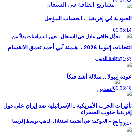
00:04:33
العبودية في إفريقيا .. الحساب المؤجل
00:05:14
تحوُّل طاقي عادل في السنغال.. تغيير السياسات بدلاً من
انتخابات إثيوبيا 2026 .. هيمنة آبي أحمد تعمق الانقسام
دوّامة الديون
00:01:53
عودة إيبولا .. سلالة أشد فتكاً
00:03:48
تأثيرات الحرب الأمريكية ـ الإسرائيلية ضد إيران على دول
إفريقيا جنوب الصحراء
انعدام الحوكمة في أنشطة استغلال الذهب بوسط إفريقيا
02:09:47