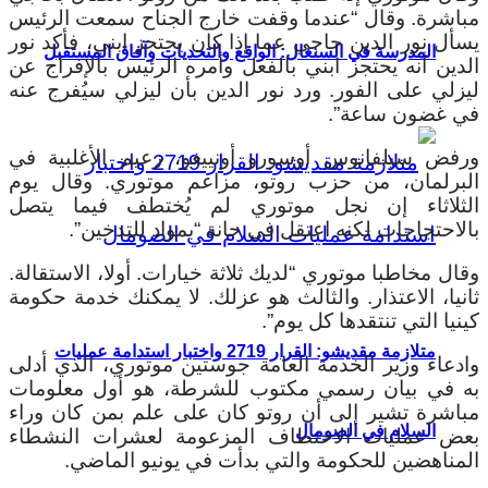
مباشرة. وقال “عندما وقفت خارج الجناح سمعت الرئيس
يسأل نور الدين حاجي عما إذا كان يحتجز ابني، فأكد نور
المدرسة في السنغال: الواقع والتحديات وآفاق المستقبل
الدين أنه يحتجز ابني بالفعل وأمره الرئيس بالإفراج عن
ليزلي على الفور. ورد نور الدين بأن ليزلي سيُفرج عنه
في غضون ساعة”.
ورفض سيلفانوس أوسورو أونييغو، زعيم الأغلبية في
البرلمان، من حزب روتو، مزاعم موتوري. وقال يوم
الثلاثاء إن نجل موتوري لم يُختطف فيما يتصل
بالاحتجاجات لكنه اعتقل في حانة “بمواد للتدخين”.
وقال مخاطبا موتوري “لديك ثلاثة خيارات. أولا، الاستقالة.
ثانيا، الاعتذار. والثالث هو عزلك. لا يمكنك خدمة حكومة
كينيا التي تنتقدها كل يوم”.
متلازمة مقديشو: القرار 2719 واختبار استدامة عمليات
وادعاء وزير الخدمة العامة جوستين موتوري، الذي أدلى
به في بيان رسمي مكتوب للشرطة، هو أول معلومات
مباشرة تشير إلى أن روتو كان على علم بمن كان وراء
السلام في الصومال
بعض عمليات الاختطاف المزعومة لعشرات النشطاء
المناهضين للحكومة والتي بدأت في يونيو الماضي.