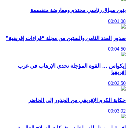
بنين سباق رئاسي محتدم ومعارضة منقسمة
00:01:08
صدور العدد الثامن والستين من مجلة “قراءات إفريقية”
00:04:50
إيكواس … القوة المؤجلة تحدي الإرهاب في غرب
إفريقيا
00:02:50
حكاية الكرم الإفريقي من الجذور إلى الحاضر
00:03:02
إفريقيا بين نار الصراعات وشبكات السلاح العالمية