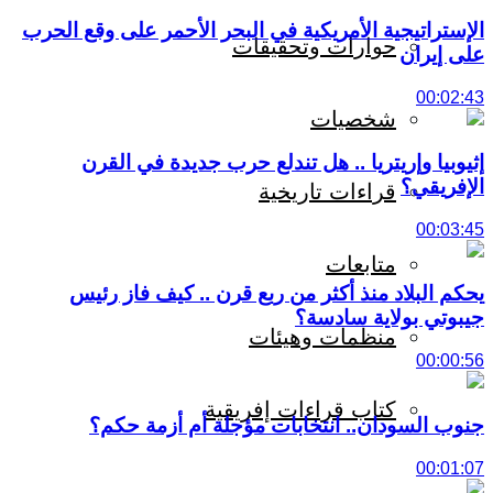
الإستراتيجية الأمريكية في البحر الأحمر على وقع الحرب
حوارات وتحقيقات
على إيران
00:02:43
شخصيات
إثيوبيا وإريتريا .. هل تندلع حرب جديدة في القرن
الإفريقي؟
قراءات تاريخية
00:03:45
متابعات
يحكم البلاد منذ أكثر من ربع قرن .. كيف فاز رئيس
جيبوتي بولاية سادسة؟
منظمات وهيئات
00:00:56
كتاب قراءات إفريقية
جنوب السودان.. انتخابات مؤجلة أم أزمة حكم؟
00:01:07