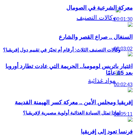
معركة الشرعية في الصومال
00:01:30
السنغال .. صراع القصر والشارع
00:03:02
وكالات التصنيف الثلاث: أرقام أم تحيّز في تقييم دول إفريقيا؟
اغتيار باتريس لومومبا.. الجريمة التي عادت تطارد أوروبا
بعد 65 عامًا
00:02:43
إفريقيا ومجلس الأمن .. معركة كسر الهيمنة القديمة
لماذا تمثل السيادة الغذائية أولوية مصيرية لإفريقيا؟
00:05:11
فرنسا تعود إلى إفريقيا