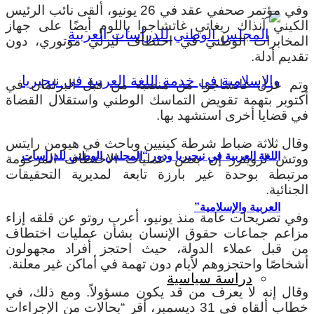
وفي مؤتمر صحفي عقد في 26 يونيو، ألقى نائب الرئيس
الكيني آنذاك ريغاتي غاتشاجوا باللوم أيضًا على جهاز
المخابرات الوطني في اختطاف ليزلي موتوري، دون
تقديم أدلة.
وتم عزل غاتشاجوا من منصبه من قبل البرلمان في
أكتوبر بتهمة تقويض التماسك الوطني واستقلال القضاة
في قضايا أخرى استشهد بها.
وقال ثلاثة ضباط شرطة كينيين وباحث في هيومن رايتس
اللغة العربية في نيجيريا ودور “المجلس الوطني للدراسات
ووتش لرويترز إن بعض عمليات الاختطاف المزعومة
مرتبطة بوحدة غير بارزة تابعة لمديرية التحقيقات
الجنائية.
العربية والإسلامية”
وفي تصريحات عامة منذ يونيو، أعرب روتو عن قلقه إزاء
مزاعم جماعات حقوق الإنسان بشأن عمليات اختطاف
من قبل عملاء الدولة، حيث احتجز أفراد مجهولون
أشخاصًا واحتجزوهم لأيام دون تهمة في أماكن غير معلنة.
دراسة سياسية
وقال إنه لا يعرف من قد يكون مسؤولاً. ومع ذلك، في
خطاب ألقاه في 31 ديسمبر، أقر “بحالات من الإجراءات