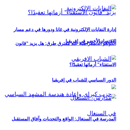
إدارة النفايات الإلكترونية في غانا ودورها في دعم مسار
الاقتصاد الأخضر في إفريقيا
الكونغو الديمقراطية عند مفترق طرق: هل يزيد “قانون
الاستفتاء” أزماتها تعقيدًا؟
الدور السياسي للشباب في إفريقيا
المدرسة في السنغال: الواقع والتحديات وآفاق المستقبل