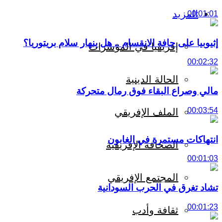
المزيد
00:01:01
إثيوبيا على حافة الانقسام .. هل ينهار سلام بريتوريا؟
إفريقيا في المؤشرات
00:02:32
الحالة الدينية
مالي وصراع البقاء فوق رمال متحركة
00:03:54
الملف الإفريقي
انتهاكات مستمرة في الغابون
الصحافة الإفريقية
00:01:03
المجتمع الإفريقي
تشاد تغرق في الحرب السودانية
00:01:23
ثقافة وأدب