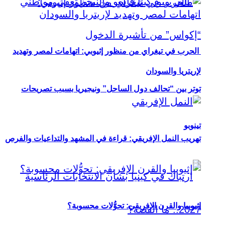
الحرب في تيغراي من منظور إثيوبي: اتهامات لمصر وتهديد
لإريتريا والسودان
توتر بين “تحالف دول الساحل” ونيجيريا بسبب تصريحات
تينوبو
تهريب النمل الإفريقي: قراءة في المشهد والتداعيات والفرص
إثيوبيا والقرن الإفريقي: تحوُّلات محسوبة؟