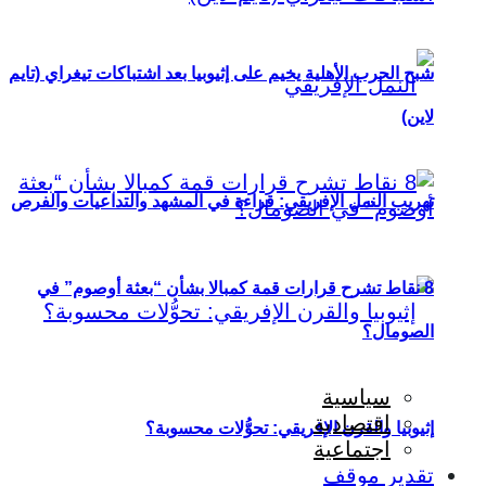
شبح الحرب الأهلية يخيم على إثيوبيا بعد اشتباكات تيغراي (تايم
لاين)
تهريب النمل الإفريقي: قراءة في المشهد والتداعيات والفرص
8 نقاط تشرح قرارات قمة كمبالا بشأن “بعثة أوصوم” في
الصومال؟
سياسية
اقتصادية
إثيوبيا والقرن الإفريقي: تحوُّلات محسوبة؟
اجتماعية
تقدير موقف