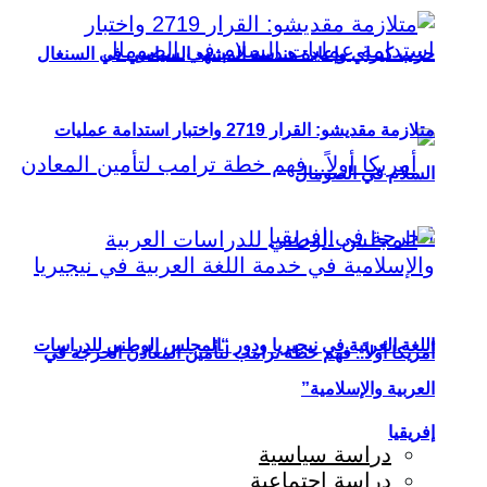
حزب كيراي وإعادة هندسة المشهد السياسي في السنغال
متلازمة مقديشو: القرار 2719 واختبار استدامة عمليات
السلام في الصومال
اللغة العربية في نيجيريا ودور “المجلس الوطني للدراسات
أمريكا أولاً.. فهم خطة ترامب لتأمين المعادن الحرجة في
العربية والإسلامية”
إفريقيا
دراسة سياسية
دراسة اجتماعية