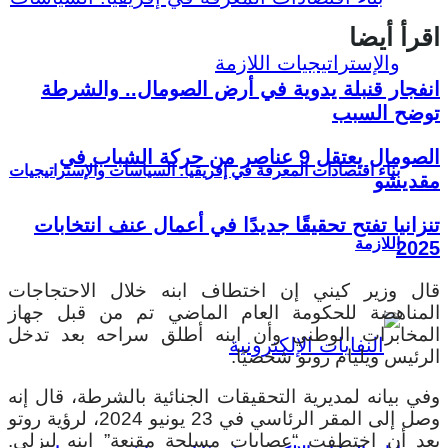
اقرأ أيضا
انفجار قنبلة يدوية في أرض الصومال.. والشرطة
توضح السبب
الصومال يعتقل 9 عناصر من حركة الشباب في
بناء اقتصادات المعرفة في إفريقيا: السياسات والإستراتيجيات
مقديشو
تنزانيا تفتح تحقيقًا جديدًا في أعمال عنف انتخابات
اللازمة
2025
قال وزير كيني إن اختطاف ابنه خلال الاحتجاجات
المناهضة للحكومة العام الماضي تم من قبل جهاز
المخابرات الوطني وأن ابنه أطلق سراحه بعد تدخل
الرئيس ويليام روتو شخصيًا.
وفي بيانه لمديرية التحقيقات الجنائية بالشرطة، قال إنه
وصل إلى المقر الرئاسي في 23 يونيو 2024، لرؤية روتو
بعد أن اختطفت “عصابات مسلحة مقنعة” ابنه ليزلي.