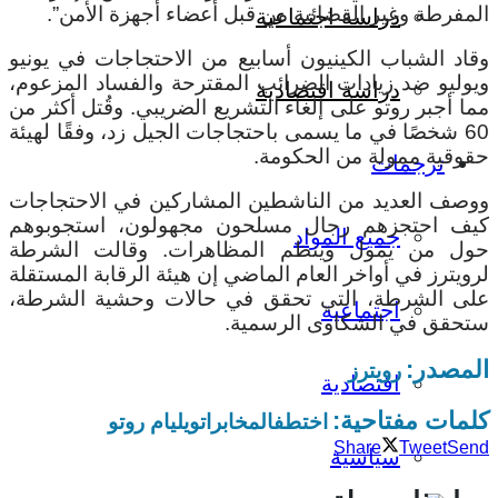
المفرطة وغير القضائية من قبل أعضاء أجهزة الأمن”.
دراسة اجتماعية
وقاد الشباب الكينيون أسابيع من الاحتجاجات في يونيو
ويوليو ضد زيادات الضرائب المقترحة والفساد المزعوم،
دراسة اقتصادية
مما أجبر روتو على إلغاء التشريع الضريبي. وقُتل أكثر من
60 شخصًا في ما يسمى باحتجاجات الجيل زد، وفقًا لهيئة
حقوقية ممولة من الحكومة.
ترجمات
ووصف العديد من الناشطين المشاركين في الاحتجاجات
كيف احتجزهم رجال مسلحون مجهولون، استجوبوهم
جميع المواد
حول من يمول وينظم المظاهرات. وقالت الشرطة
لرويترز في أواخر العام الماضي إن هيئة الرقابة المستقلة
على الشرطة، التي تحقق في حالات وحشية الشرطة،
اجتماعية
ستحقق في الشكاوى الرسمية.
المصدر:
رويترز
اقتصادية
كلمات مفتاحية:
اختطف
المخابرات
ويليام روتو
Share
Tweet
Send
سياسية