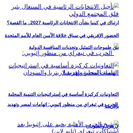
ارتباك في كينيا بشأن الانتخابات الرئاسية 2027.. ما القصة؟
الحضور الإفريقي في سباق خلافة الأمين العام للأمم المتحدة
بين طموحات التمثيل وتحديات المنافسة الدولية
التعاونيات كركيزة أساسية في إستراتيجيات التنمية المحلية
الحرب في تيغراي من منظور إثيوبي: اتهامات لمصر وتهديد
بإفريقيا
لإريتريا والسودان