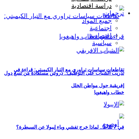
دراسة اقتصادية
ترجمات
جميع المواد
اجتماعية
اقتصادية
سياسية
تقاطعات سياسات تراوري مع التيار الكيميتي: قراءة في
تدريب الشباب على التوظيف.. دروس مستفادة من تسع دول
إفريقية حول مواطن الخلل
خطاب واهيغويا
في 7 نقاط.. لماذا خرج تفشي وباء إيبولا عن السيطرة؟