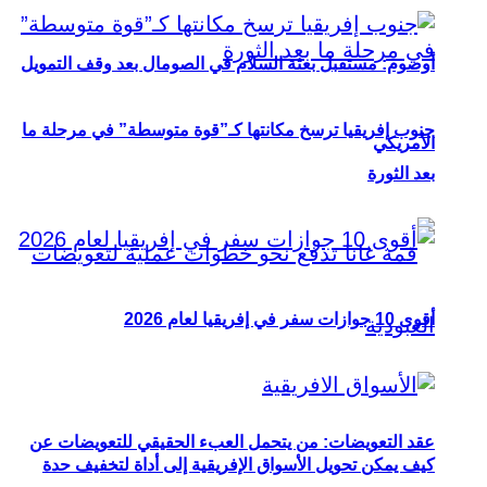
أوصوم: مستقبل بعثة السلام في الصومال بعد وقف التمويل
جنوب إفريقيا ترسخ مكانتها كـ”قوة متوسطة” في مرحلة ما
الأمريكي
بعد الثورة
أقوى 10 جوازات سفر في إفريقيا لعام 2026
عقد التعويضات: من يتحمل العبء الحقيقي للتعويضات عن
كيف يمكن تحويل الأسواق الإفريقية إلى أداة لتخفيف حدة