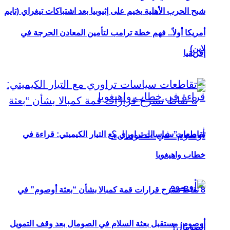
شبح الحرب الأهلية يخيم على إثيوبيا بعد اشتباكات تيغراي (تايم
أمريكا أولاً.. فهم خطة ترامب لتأمين المعادن الحرجة في
لاين)
إفريقيا
تقاطعات سياسات تراوري مع التيار الكيميتي: قراءة في
خطاب واهيغويا
8 نقاط تشرح قرارات قمة كمبالا بشأن “بعثة أوصوم” في
أوصوم: مستقبل بعثة السلام في الصومال بعد وقف التمويل
الصومال؟