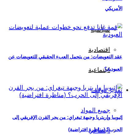
الأمريكي
سياسية
اقتصادية
عقد التعويضات: من يتحمل العبء الحقيقي للتعويضات عن
العبودية؟
اجتماعية
تقدير موقف
جميع المواد
إثيوبيا وإريتريا وجبهة تيغراي: من يجر القرن الإفريقي إلى
اجتماعي
الحرب؟ (مناظرة افتراضية)