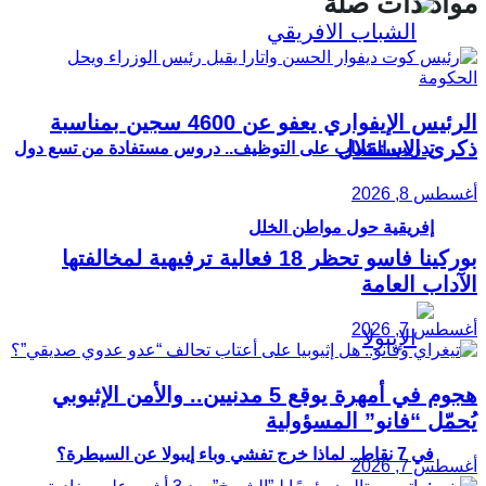
مواد ذات صلة
الرئيس الإيفواري يعفو عن 4600 سجين بمناسبة
ذكرى الاستقلال
تدريب الشباب على التوظيف.. دروس مستفادة من تسع دول
أغسطس 8, 2026
إفريقية حول مواطن الخلل
بوركينا فاسو تحظر 18 فعالية ترفيهية لمخالفتها
الآداب العامة
أغسطس 7, 2026
هجوم في أمهرة يوقع 5 مدنيين.. والأمن الإثيوبي
يُحمّل “فانو” المسؤولية
في 7 نقاط.. لماذا خرج تفشي وباء إيبولا عن السيطرة؟
أغسطس 7, 2026