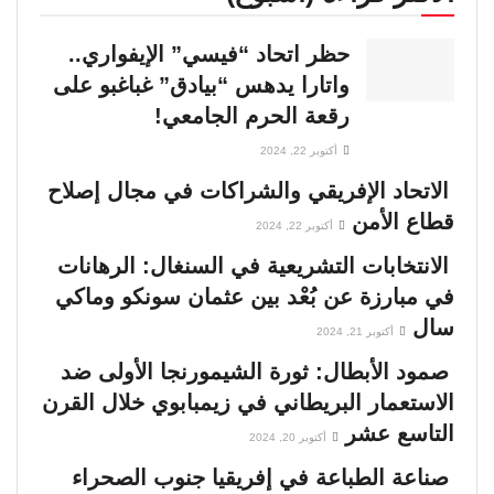
حظر اتحاد “فيسي” الإيفواري..
واتارا يدهس “بيادق” غباغبو على
رقعة الحرم الجامعي!
أكتوبر 22, 2024
الاتحاد الإفريقي والشراكات في مجال إصلاح
قطاع الأمن
أكتوبر 22, 2024
الانتخابات التشريعية في السنغال: الرهانات
في مبارزة عن بُعْد بين عثمان سونكو وماكي
سال
أكتوبر 21, 2024
صمود الأبطال: ثورة الشيمورنجا الأولى ضد
الاستعمار البريطاني في زيمبابوي خلال القرن
التاسع عشر
أكتوبر 20, 2024
صناعة الطباعة في إفريقيا جنوب الصحراء