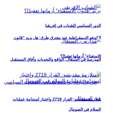
الدور السياسي للشباب في إفريقيا
الكونغو الديمقراطية عند مفترق طرق: هل يزيد “قانون
الاستفتاء” أزماتها تعقيدًا؟
المدرسة في السنغال: الواقع والتحديات وآفاق المستقبل
متلازمة مقديشو: القرار 2719 واختبار استدامة عمليات
السلام في الصومال