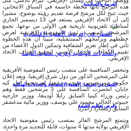
ووصف الباحث في الشأن الإفريقي، كيرام تادسي، مثل
العربية والإسلامية”
هذه البرامج بأنها محطة حاسمة في السباق الانتخابي،
حيث تتيح لكل مرشح فرصة تقديم رؤيته بوضوح، مشيرا
إلى أن الاتحاد الإفريقي يستعد في 13 ديسمبر الجاري
لمناظرة تلفزيونية تاريخية هي الأولى من نوعها، تجمع
المرشحين لمنصب رئيس المفوضية الإفريقية لعرض
خططهم وبرامجهم المستقبلية، مبينا أن هذه الخطوة
تأتي في إطار تعزيز الشفافية وتمكين الدول الأعضاء من
تقييم الكفاءات واختيار الأنسب لتحقيق أهداف الاتحاد
الإفريقي.
وتنحصر المنافسة على منصب رئيس المفوضية الأفريقية
على المرشحين الذكور من دول شرق إفريقيا، وبعد إعلان
حكومة موريشيوس سحب دعمها لمرشحها أنيل كيه
القطن في إفريقيا: الأهمية الاقتصادية والتحديات الهيكلية
جايان، انحصرت المنافسة على 3 مرشحين فقط وهم
رئيس وزراء كينيا السابق رايلا أودينغا، ووزير خارجية
جيبوتي الحالي محمود علي يوسف، ووزير مالية مدغشقر
وفرص تعظيم القيمة
السابق ريتشارد راندريا.
ويتمتع المرشح الفائز بمنصب رئيس مفوضية الاتحاد
الإفريقي بولاية مدتها 4 سنوات، قابلة للتجديد مرة واحدة،