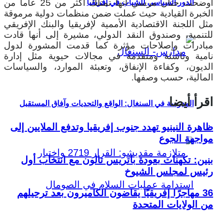
أوضحت حنان مرسي أنها تمتلك أكثر من 25 عاما من
الدور السياسي للشباب في إفريقيا
الخبرة القيادية حيث عملت ضمن منظمات دولية مرموقة
مثل اللجنة الاقتصادية الأممية لإفريقيا والبنك الإفريقي
للتنمية، وصندوق النقد الدولي، مشيرة إلى أنها قادت
مبادرات وإصلاحات مؤثرة كما قدمت المشورة لدول
نامية وناشئة ومتقدمة في مجالات حيوية مثل إدارة
الديون، وكفاءة الإنفاق، وتعبئة الموارد، والسياسات
المالية، حسب وصفها.
اقرأ أيضا
المدرسة في السنغال: الواقع والتحديات وآفاق المستقبل
ظاهرة النينيو تهدد جنوب إفريقيا وتدفع الملايين إلى
مواجهة الجوع
بنين: تكهنات بعودة باتريس تالون مع انتخاب أول
رئيس لمجلس الشيوخ
36 مهاجرًا إفريقيًا يقاضون الكاميرون بعد ترحيلهم
من الولايات المتحدة