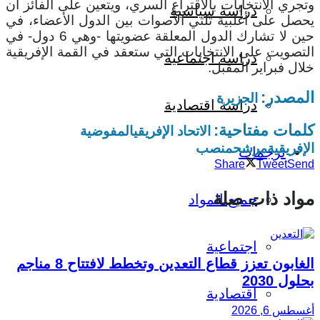
وتجري الانتخابات بالاقتراع السري، ويتعين على الفائز أن
دراسة سياسية
يحصل على أغلبية ثلثي الأصوات بين الدول الأعضاء، في
حين لا تشارك الدول المعلقة عضويتها -وهي 6 دول- في
التصويت على الانتخابات التي ستعقد في القمة الإفريقية
دراسة اجتماعية
خلال فبراير المقبل.
المصدر:
الجزيرة
دراسة اقتصادية
كلمات مفتاحية:
الاتحاد الإفريقي
المفوضية
الإفريقية
مرشح
منصب
ترجمات
Share
Tweet
Send
مواد ذات صلة
جميع المواد
اجتماعية
الغابون تعزز قطاع التعدين وتخطط لافتتاح 8 مناجم
بحلول 2030
اقتصادية
أغسطس 6, 2026