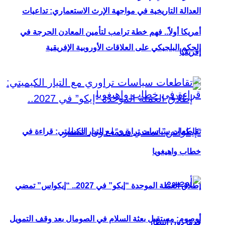
العدالة التاريخية في مواجهة الإرث الاستعماري: تداعيات
أمريكا أولاً.. فهم خطة ترامب لتأمين المعادن الحرجة في
الحكم البلجيكي على العلاقات الأوروبية الإفريقية
إفريقيا
تقاطعات سياسات تراوري مع التيار الكيميتي: قراءة في
خطاب واهيغويا
إطلاق العملة الموحدة “إيكو” في 2027.. “إيكواس” تمضي
أوصوم: مستقبل بعثة السلام في الصومال بعد وقف التمويل
قدمًا دون انتظار