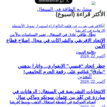
الأكثر قراءة (أسبوع)
تحوُّل طاقي عادل في السنغال.. تغيير السياسات بدلاً من
الاتحاد الإفريقي والشراكات في مجال إصلاح قطاع
الأمن
دوّامة الديون
أكتوبر 22, 2024
حظر اتحاد “فيسي” الإيفواري.. واتارا يدهس
“بيادق” غباغبو على رقعة الحرم الجامعي!
أكتوبر 22, 2024
الانتخابات التشريعية في السنغال: الرهانات في
مبارزة عن بُعْد بين عثمان سونكو وماكي سال
انعدام الحوكمة في أنشطة استغلال الذهب بوسط إفريقيا