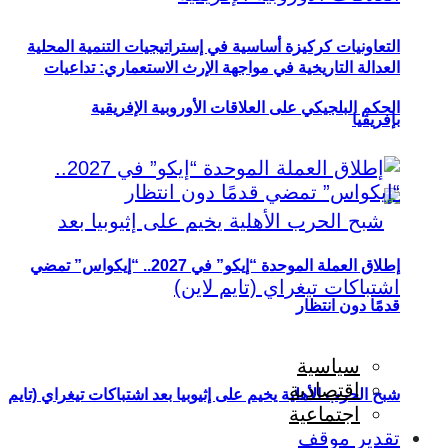
التعاونيات كركيزة أساسية في إستراتيجيات التنمية المحلية
العدالة التاريخية في مواجهة الإرث الاستعماري: تداعيات
الحكم البلجيكي على العلاقات الأوروبية الإفريقية
بإفريقيا
إطلاق العملة الموحدة “إيكو” في 2027.. “إيكواس” تمضي
قدمًا دون انتظار
سياسية
اقتصادية
شبح الحرب الأهلية يخيم على إثيوبيا بعد اشتباكات تيغراي (تايم
اجتماعية
تقدير موقف