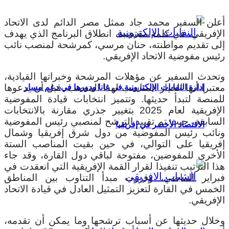
أعلن السفير محمد جاد ممثل مصر الدائم لدى الاتحاد
الإفريقي، في كلمة مقتضبة، انطلاق البرنامج الذي يهدف
إلى تقديم مواطنته، حنان مرسي، كمرشحة لمنصب نائب
رئيس مفوضية الاتحاد الإفريقي.
وتحدث السفير عن مؤهلات المرشحة وخبراتها القيادية،
معتبرا أنها الخيار المناسب لهذا المنصب، قبل أن يدعوها
إدارة النفايات الإلكترونية في غانا ودورها في دعم مسار
للمنصة لتبدأ حديثها.
وتتميز انتخابات قيادة المفوضية
الإفريقية لعام 2025 بتغيير جذري مقارنة بالانتخابات
السابقة، حيث تم تقييد الترشح لمنصبي رئيس المفوضية
الاقتصاد الأخضر في إفريقيا
ونائب رئيس المفوضية من دول شرق إفريقيا وشمال
إفريقيا على التوالي، في حين بقيت المناصب الستة
الأخرى للمفوضين، مفتوحة لباقي دول القارة، وقد جاء
هذا الترتيب تنفيذا لقرار القمة الإفريقية التي انعقدت في
فبراير الماضي، وقررت مبدأ التناوب بين المناطق
الخمس في القارة لتعزيز التمثيل العادل في قيادة الاتحاد
الإفريقي.
وخلال حديثها عن أسباب ترشحها وما يمكن أن تقدمه،