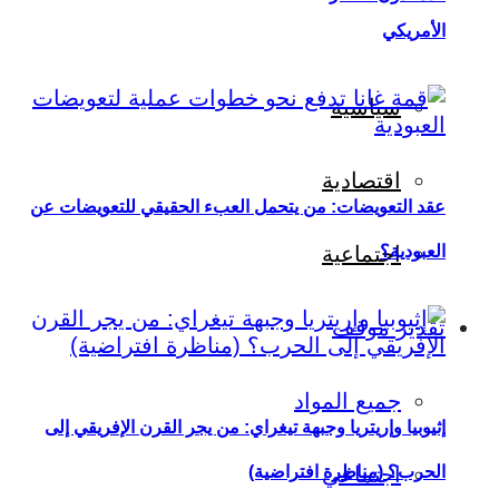
الأمريكي
سياسية
اقتصادية
عقد التعويضات: من يتحمل العبء الحقيقي للتعويضات عن
العبودية؟
اجتماعية
تقدير موقف
جميع المواد
إثيوبيا وإريتريا وجبهة تيغراي: من يجر القرن الإفريقي إلى
اجتماعي
الحرب؟ (مناظرة افتراضية)