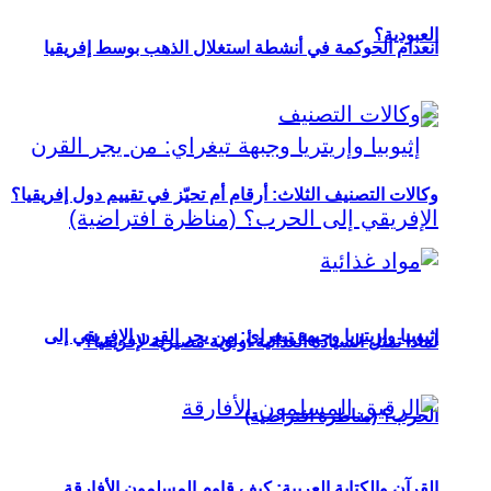
العبودية؟
انعدام الحوكمة في أنشطة استغلال الذهب بوسط إفريقيا
وكالات التصنيف الثلاث: أرقام أم تحيّز في تقييم دول إفريقيا؟
إثيوبيا وإريتريا وجبهة تيغراي: من يجر القرن الإفريقي إلى
لماذا تمثل السيادة الغذائية أولوية مصيرية لإفريقيا؟
الحرب؟ (مناظرة افتراضية)
القرآن والكتابة العربية: كيف قاوم المسلمون الأفارقة