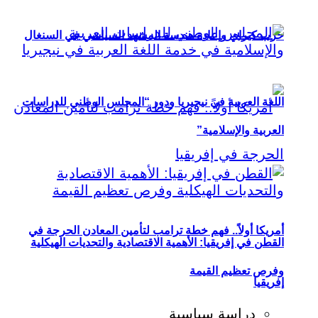
حزب كيراي وإعادة هندسة المشهد السياسي في السنغال
اللغة العربية في نيجيريا ودور “المجلس الوطني للدراسات
العربية والإسلامية”
أمريكا أولاً.. فهم خطة ترامب لتأمين المعادن الحرجة في
القطن في إفريقيا: الأهمية الاقتصادية والتحديات الهيكلية
وفرص تعظيم القيمة
إفريقيا
دراسة سياسية