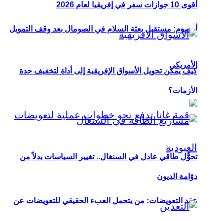
أقوى 10 جوازات سفر في إفريقيا لعام 2026
أوصوم: مستقبل بعثة السلام في الصومال بعد وقف التمويل
الأمريكي
كيف يمكن تحويل الأسواق الإفريقية إلى أداة لتخفيف حدة
الأزمات؟
تحوُّل طاقي عادل في السنغال.. تغيير السياسات بدلاً من
دوّامة الديون
عقد التعويضات: من يتحمل العبء الحقيقي للتعويضات عن