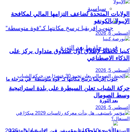
سياسية
الولايات المتحدة تُضاعف التزامها المالي لمكافحة
الإيبولا بالكونغو
أغسطس 6, 2026
كينيا تخطط لإطلاق أول صندوق متداول يركز على
الذكاء الاصطناعي
أغسطس 5, 2026
جنوب إفريقيا ترسخ مكانتها كـ”قوة متوسطة” في مرحلة ما
حركة الشباب تعلن السيطرة على بلدة استراتيجية
وسط الصومال
بعد الثورة
أغسطس 5, 2026
السنغال: بدء محاكمة مقربين من “باستيف” بتهمة