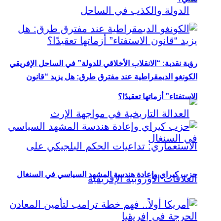
رؤية نقدية: “الانقلاب الأخلاقي للدولة” في الساحل الإفريقي
الكونغو الديمقراطية عند مفترق طرق: هل يزيد “قانون
الاستفتاء” أزماتها تعقيدًا؟
حزب كيراي وإعادة هندسة المشهد السياسي في السنغال