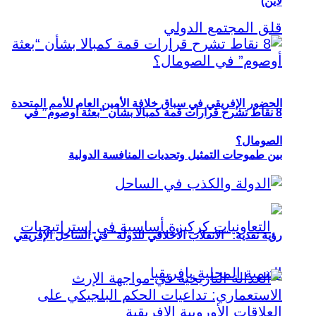
لاين)
الحضور الإفريقي في سباق خلافة الأمين العام للأمم المتحدة
8 نقاط تشرح قرارات قمة كمبالا بشأن “بعثة أوصوم” في
الصومال؟
بين طموحات التمثيل وتحديات المنافسة الدولية
رؤية نقدية: “الانقلاب الأخلاقي للدولة” في الساحل الإفريقي