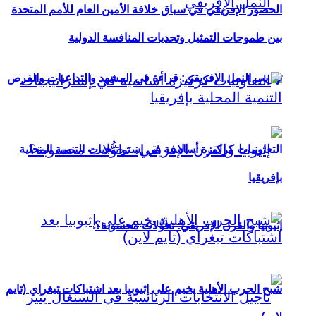
الحضور الإفريقي في سباق خلافة الأمين العام للأمم المتحدة
بين طموحات التمثيل وتحديات المنافسة الدولية
تهريب النمل الإفريقي: قراءة في المشهد والتداعيات والفرص
التعاونيات كركيزة أساسية في إستراتيجيات التنمية المحلية
بإفريقيا
إثيوبيا والقرن الإفريقي: تحوُّلات محسوبة؟
شبح الحرب الأهلية يخيم على إثيوبيا بعد اشتباكات تيغراي (تايم