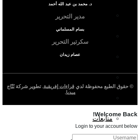
د. محمد بن عبد الله أحمد
المجتمع الإفريقي
مدير التحرير
بسام المسلماني
ثقافة وأدب
سكرتير التحرير
عصام زيدان
حوارات وتحقيقات
شخصيات
© حقوق الطبع محفوظة لدي
قراءات إفريقية
. تطوير شركة
بُنّاج
ميديا
.
قراءات تاريخية
Welcome Back!
متابعات
Login to your account below
منظمات وهيئات