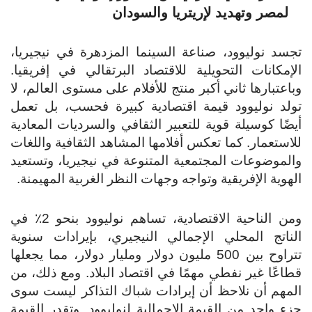
لمصر وتهديد لإريتريا والسودان
تجسد نوليوود، صناعة السينما المزدهرة في نيجيريا،
الإمكانات التحويلية للاقتصاد البرتقالي في إفريقيا.
وباعتبارها ثاني أكبر منتج للأفلام على مستوى العالم، لا
تولد نوليوود قيمة اقتصادية كبيرة فحسب، بل تعمل
أيضًا كوسيلة قوية للتعبير الثقافي والسرديات المعادية
للاستعمار. كما تعكس أفلامها المشاهد الثقافية واللغات
والموضوعات المجتمعية المتنوعة في نيجيريا، وتستعيد
الهوية الإفريقية وتواجه وجهات النظر الغربية المهيمنة.
ومن الناحية الاقتصادية، تساهم نوليوود بنحو 2٪ في
الناتج المحلي الإجمالي النيجيري، بإيرادات سنوية
تتراوح بين 500 مليون دولار ومليار دولار، مما يجعلها
قطاعًا غير نفطي مهمًا في اقتصاد البلاد. ومع ذلك، من
المهم أن نلاحظ أن إيرادات شباك التذاكر ليست سوى
جزء واحد من القيمة الإجمالية لنوليوود. وتقدر القيمة