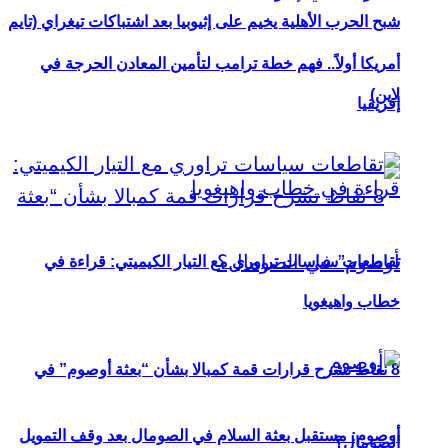
شبح الحرب الأهلية يخيم على إثيوبيا بعد اشتباكات تيغراي (تايم
أمريكا أولاً.. فهم خطة ترامب لتأمين المعادن الحرجة في
لاين)
إفريقيا
تقاطعات سياسات تراوري مع التيار الكيميتي: قراءة في
خطاب واهيغويا
8 نقاط تشرح قرارات قمة كمبالا بشأن “بعثة أوصوم” في
أوصوم: مستقبل بعثة السلام في الصومال بعد وقف التمويل
الصومال؟