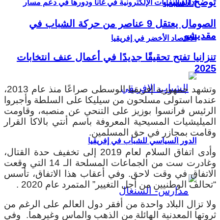
توضح السبب
إدارة النفايات الإلكترونية في غانا ودورها في دعم مسار
الصومال يعتقل 9 عناصر من حركة الشباب في
مقديشو
الاقتصاد الأخضر في إفريقيا
تنزانيا تفتح تحقيقًا جديدًا في أعمال عنف انتخابات
2025
وتشهد جمهورية إفريقيا الوسطى صراعًا منذ عام 2013،
عندما استولى مسلحون من سيليكا على السلطة وأجبروا
الرئيس فرانسوا بوزيز على التنحي عن منصبه، وقاومت
الميليشيات المسيحية المعروفة باسم أنتي بالاكا القرار
وقامت بمجازر في حق المسلمين.
الدور السياسي للشباب في إفريقيا
وأدى اتفاق السلام لعام 2019 إلى تخفيف حدة القتال،
وغادرت ست من الجماعات المسلحة الـ 14 التي وقعت
الاتفاق في وقت لاحق. وفي أعقاب هذا الاتفاق، تأسس
“تحالف الوطنيين من أجل التغيير” المتمرد عام 2020 .
ولا تزال البلاد واحدة من أفقر دول العالم على الرغم من
ثروتها المعدنية الهائلة من الذهب والماس وغيرهما. وفي