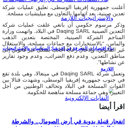
أعلنت جمهورية إفريقيا الوسطى، تعليق عمليات شركة
تعدين صينية، بعد اتهامها بالتعاون مع ميليشيات مسلحة.
وذكر مرسوم حكومي أن بانغي علقت عمليات شركة
التعدين الصينية Daqing SARL في البلاد. واتهمت وزارة
المناجم الشركة الصينية، المختصة بتعدين الذهب
والماس، “بالاستخبارات مع جماعات مسلحة، والاستغلال
بناء اقتصادات المعرفة في إفريقيا: السياسات والإستراتيجيات
غير القانوني، وإدخال رعايا أجانب بشكل غير قانوني إلى
مناطق التعدين، وعدم دفع الضرائب، وعدم وجود تقارير
عن نشاطها”.
اللازمة
وتعمل شركة Daqing SARL في مينغالا، وهي بلدة تقع
في جنوب جمهورية إفريقيا الوسطى، وشهدت قتالا بين
القوات المسلحة في البلاد وتحالف الوطنيين من أجل
التغيير، وهي جماعة مسلحة مناهضة للحكومة.
اقرأ أيضا
انفجار قنبلة يدوية في أرض الصومال.. والشرطة