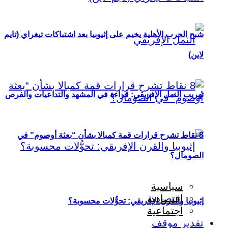
شبح الحرب الأهلية يخيم على إثيوبيا بعد اشتباكات تيغراي (تايم
لاين)
تهريب النمل الإفريقي: قراءة في المشهد والتداعيات والفرص
8 نقاط تشرح قرارات قمة كمبالا بشأن “بعثة أوصوم” في
الصومال؟
سياسية
اقتصادية
إثيوبيا والقرن الإفريقي: تحوُّلات محسوبة؟
اجتماعية
تقدير موقف