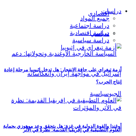
دراسات
اقتصادي
جميع المواد
دراسة اجتماعية
دراسة اقتصادية
سياسي
دراسة سياسية
أزمة تيغراي على حافة الانفجار: هل تدخل إثيوبيا مرحلة إعادة
إنتاج الحرب؟
أوغندا والقوة الدولية في غزة: هل يتحقق وعد موهوزي بحماية
العلوم التطبيقية في إفريقيا القديمة: نظرة في الأثر