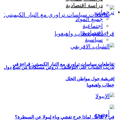
دراسة اقتصادية
ترجمات
جميع المواد
اجتماعية
اقتصادية
سياسية
تقاطعات سياسات تراوري مع التيار الكيميتي: قراءة في
تدريب الشباب على التوظيف.. دروس مستفادة من تسع دول
إفريقية حول مواطن الخلل
خطاب واهيغويا
في 7 نقاط.. لماذا خرج تفشي وباء إيبولا عن السيطرة؟