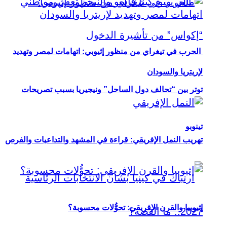
الحرب في تيغراي من منظور إثيوبي: اتهامات لمصر وتهديد
لإريتريا والسودان
توتر بين “تحالف دول الساحل” ونيجيريا بسبب تصريحات
تينوبو
تهريب النمل الإفريقي: قراءة في المشهد والتداعيات والفرص
إثيوبيا والقرن الإفريقي: تحوُّلات محسوبة؟