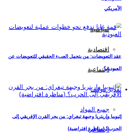
الأمريكي
سياسية
اقتصادية
عقد التعويضات: من يتحمل العبء الحقيقي للتعويضات عن
العبودية؟
اجتماعية
تقدير موقف
جميع المواد
إثيوبيا وإريتريا وجبهة تيغراي: من يجر القرن الإفريقي إلى
اجتماعي
الحرب؟ (مناظرة افتراضية)