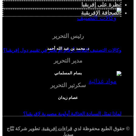
نظرة على إفريقيا
الصحافة الإفريقية
رئيس التحرير
د. محمد بن عبد الله أحمد
وكالات التصنيف الثلاث: أرقام أم تحيّز في تقييم دول إفريقيا؟
مدير التحرير
بسام المسلماني
سكرتير التحرير
عصام زيدان
لماذا تمثل السيادة الغذائية أولوية مصيرية لإفريقيا؟
© حقوق الطبع محفوظة لدي
قراءات إفريقية
. تطوير شركة
بُنّاج
ميديا
.