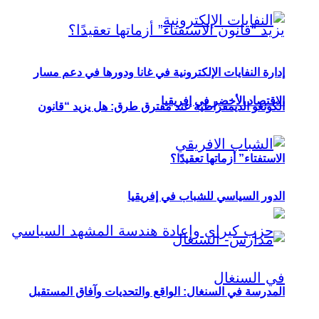
إدارة النفايات الإلكترونية في غانا ودورها في دعم مسار
الاقتصاد الأخضر في إفريقيا
الكونغو الديمقراطية عند مفترق طرق: هل يزيد “قانون
الاستفتاء” أزماتها تعقيدًا؟
الدور السياسي للشباب في إفريقيا
المدرسة في السنغال: الواقع والتحديات وآفاق المستقبل