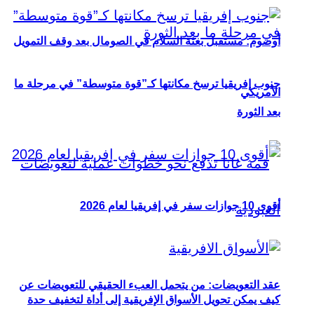
أوصوم: مستقبل بعثة السلام في الصومال بعد وقف التمويل
جنوب إفريقيا ترسخ مكانتها كـ”قوة متوسطة” في مرحلة ما
الأمريكي
بعد الثورة
أقوى 10 جوازات سفر في إفريقيا لعام 2026
عقد التعويضات: من يتحمل العبء الحقيقي للتعويضات عن
كيف يمكن تحويل الأسواق الإفريقية إلى أداة لتخفيف حدة