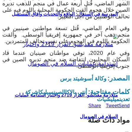
الشهر الماضي، قُتل أربعة عمال في منجم للذهب تديره
الصين خلال هجوم ألقت الحكومة المحلية باللوم فيه على
المدرسة في السنغال: الواقع والتحديات وآفاق المستقبل
تحالف الوطنيين من أجل التغيير.
وفي العام الماضي، قُتل تسعة مواطنين صينيين في
منجم ذهب آخر في جمهورية إفريقيا الوسطى. وألقت
الحكومة باللوم في الهجوم على نفس تحالف المتمردين.
وفي عام 2020، توفي مواطنان صينيان عندما قاد
السكان المحليون انتفاضة ضد منجم تديره الصين في
جنوب إفريقيا الوسطى.
المصدر:
وكالة أسوشيتد برس
كلمات مفتاحية:
أنتي بالاكا
الصين
سيليكا
شركة
متلازمة مقديشو: القرار 2719 واختبار استدامة عمليات
تعدين
ميليشيات
Share
Tweet
Send
السلام في الصومال
مواد ذات صلة