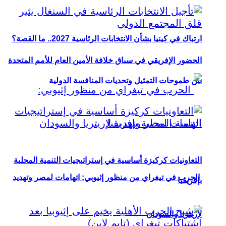
ارتباك في كينيا بشأن الانتخابات الرئاسية 2027.. ما القصة؟
الحضور الإفريقي في سباق خلافة الأمين العام للأمم المتحدة
بين طموحات التمثيل وتحديات المنافسة الدولية
التعاونيات كركيزة أساسية في إستراتيجيات التنمية المحلية
الحرب في تيغراي من منظور إثيوبي: اتهامات لمصر وتهديد
بإفريقيا
لإريتريا والسودان