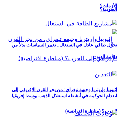
الأزمات؟
العبودية؟
تحوُّل طاقي عادل في السنغال.. تغيير السياسات بدلاً من
دوّامة الديون
إثيوبيا وإريتريا وجبهة تيغراي: من يجر القرن الإفريقي إلى
انعدام الحوكمة في أنشطة استغلال الذهب بوسط إفريقيا
الحرب؟ (مناظرة افتراضية)