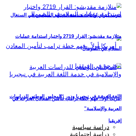
حزب كيراي وإعادة هندسة المشهد السياسي في السنغال
متلازمة مقديشو: القرار 2719 واختبار استدامة عمليات
السلام في الصومال
اللغة العربية في نيجيريا ودور “المجلس الوطني للدراسات
أمريكا أولاً.. فهم خطة ترامب لتأمين المعادن الحرجة في
العربية والإسلامية”
إفريقيا
دراسة سياسية
دراسة اجتماعية