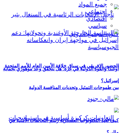
جميع المواد
اجتماعي
اقتصادي
سياسي
الحضور الإفريقي في سباق خلافة الأمين العام للأمم المتحدة
أوغندا والقوة الدولية في غزة: هل يتحقق وعد موهوزي بحماية
إسرائيل؟
بين طموحات التمثيل وتحديات المنافسة الدولية
كيف تعيد التكنولوجيا العسكرية رسم التحالفات الأمنية في
مالي؟