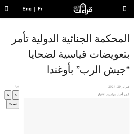
Eng
|
Fr
المحكمة الجنائية الدولية تأمر
بتعويضات قياسية لضحايا
“جيش الرب” بأوغندا
فبراير 29, 2024
A
A
في
أخبار سياسية
,
الأخبار
A
A
Reset