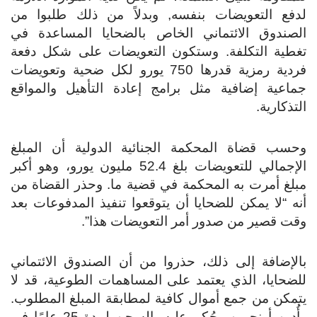
لدفع التعويضات بنفسه, وبدلاً من ذلك طلبوا من
الصندوق الائتماني الخاص بالضحايا المساعدة في
تغطية التكلفة. وستكون التعويضات على شكل دفعة
فردية رمزية قدرها 750 يورو لكل ضحية وتعويضات
جماعية إضافية مثل برامج إعادة التأهيل والمواقع
التذكارية.
وحسب قضاة المحكمة الجنائية الدولية أن المبلغ
الإجمالي للتعويضات بلغ 52.4 مليون يورو، وهو أكبر
مبلغ أمرت به المحكمة في قضية ما. وحذر القضاة من
أنه “لا يمكن للضحايا أن يتوقعوا تنفيذ المدفوعات بعد
وقت قصير من صدور أمر التعويضات هذا”.
بالإضافة إلى ذلك، حذروا من أن الصندوق الائتماني
للضحايا، الذي يعتمد على المساهمات الطوعية، قد لا
يتمكن من جمع أموال كافية لمطابقة المبلغ المطلوب.
وأُدين أونجوين وحُكم عليه بالسجن لمدة 25 عامًا في