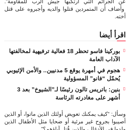
عن الجرائم التي ارتكبها جيش الرب للمقاومة”.
وأضاف أن المتمردين قتلوا والديه وأجبروه على قتل
أخته.
اقرأ أيضا
بوركينا فاسو تحظر 18 فعالية ترفيهية لمخالفتها
الآداب العامة
هجوم في أمهرة يوقع 5 مدنيين.. والأمن الإثيوبي
يُحمّل “فانو” المسؤولية
بنين: باتريس تالون رئيسًا لـ”الشيوخ” بعد 3
أشهر على مغادرته الرئاسة
وسأل: “كيف يمكنك تعويض أولئك الذين ماتوا، أو الذين
أصيبوا بجروح غير مرئية أو ضحايا مثل الأطفال الذين
ولدوا في الأدغال، والذين قُتل آباؤهم؟”.