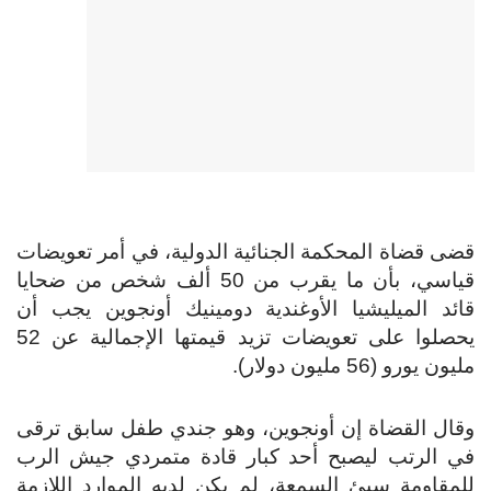
قضى قضاة المحكمة الجنائية الدولية، في أمر تعويضات
قياسي، بأن ما يقرب من 50 ألف شخص من ضحايا
قائد الميليشيا الأوغندية دومينيك أونجوين يجب أن
يحصلوا على تعويضات تزيد قيمتها الإجمالية عن 52
مليون يورو (56 مليون دولار).
وقال القضاة إن أونجوين، وهو جندي طفل سابق ترقى
في الرتب ليصبح أحد كبار قادة متمردي جيش الرب
للمقاومة سيئ السمعة، لم يكن لديه الموارد اللازمة