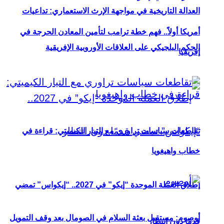
العدالة التاريخية في مواجهة الإرث الاستعماري: تداعيات
أمريكا أولاً.. فهم خطة ترامب لتأمين المعادن الحرجة في
الحكم البلجيكي على العلاقات الأوروبية الإفريقية
إفريقيا
تقاطعات سياسات تراوري مع التيار الكيميتي: قراءة في
خطاب واهيغويا
إطلاق العملة الموحدة “إيكو” في 2027.. “إيكواس” تمضي
أوصوم: مستقبل بعثة السلام في الصومال بعد وقف التمويل
قدمًا دون انتظار