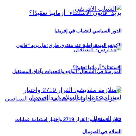
الدور السياسي للشباب في إفريقيا
الكونغو الديمقراطية عند مفترق طرق: هل يزيد “قانون
الاستفتاء” أزماتها تعقيدًا؟
المدرسة في السنغال: الواقع والتحديات وآفاق المستقبل
متلازمة مقديشو: القرار 2719 واختبار استدامة عمليات
السلام في الصومال