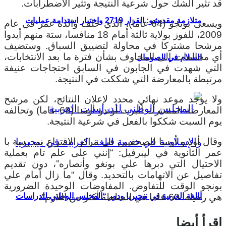
قد تثير الشك حول شرعية النتيجة وتثير الاضطرابات.
متلازمة مقديشو: القرار 2719 واختبار استدامة عمليات
ويسعى بونجو (64 عاما)، الذي خلف والده عمر في عام
2009، للفوز بولاية ثالثة أمام 18 منافسا، ستة منهم أيدوا
مرشحا مشتركا في محاولة لتضييق السباق. وستضيف
أي مخالفات إلى المخاوف بشأن فترة ما بعد الانتخابات،
السلام في الصومال
التي شهدت في الجابون في السابق احتجاجات عنيفة
مرتبطة بالمعارضة التي شككت في النتيجة.
ولا يوجد موعد نهائي محدد لإعلان النتائج، لكن مرشح
المعارضة المشترك ألبرت أوندو أوسا (69 عاما) وتحالفه
يوم السبت شككوا بالفعل في شرعية النتيجة.
وقال أوندو أوسا للصحفيين في مركز الاقتراع بمدرسة با
عمر الثانوية في ليبرفيل: “إنني على علم تام بعملية
الاحتيال التي دبرها علي بونغو وأنصاره”، دون تقديم
تفاصيل عن الاتهامات بالتحديد. وقال “ما زال أمام علي
بونجو الوقت للتفاوض. المفاوضات الوحيدة الضرورية
هي رحيله. 60 عاما في السلطة أكثر من اللازم”.
اللغة العربية في نيجيريا ودور “المجلس الوطني للدراسات
اقرأ أيضا