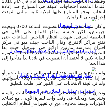
وقطعت الجابون خدمة الإنترنت لعدة أيام في عام 2016
الدور السياسي للشباب في إفريقيا
عندما اندلعت احتجاجات عنيفة في الشوارع ضد إعادة
انتخاب بونجو المتنازع عليها لولاية ثانية، والتي شهدت
إحراق مبنى البرلمان.
و كان من المقرر أن يبدأ التصويت الساعة 0700 بتوقيت
جرينتش، لكن خمسة مراكز اقتراع على الأقل في
العاصمة ليبرفيل شهدت انتظار الناخبين لساعات حتى
تفتح مراكز الاقتراع. وقال الناخب جيف مبو في مركز
اقتراع بمدرسة مارتين أولابو في ليبرفيل حيث بدأ
المدرسة في السنغال: الواقع والتحديات وآفاق المستقبل
التصويت متأخرا نحو أربع ساعات “هذه الانتخابات متوترة
للغاية لأنني لا أعتقد أن التصويت في بلادنا بدأ متأخرا إلى
هذا الحد”.
ولم يتضح على الفور عدد المناطق التي تأثرت بالتأخير أو
ما إذا كان جميع الناخبين قادرين على الإدلاء بأصواتهم.
ولم ترد لجنة الانتخابات على الفور على طلب للتعليق.
وتجري الدولة الواقعة في وسط إفريقيا انتخابات رئاسية
وتشريعية ومحلية في وقت واحد للمرة الأولى، مع تصاعد
التوترات وسط مخاوف من أن تغييرات النظام الانتخابي