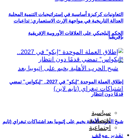
التعاونيات كركيزة أساسية في إستراتيجيات التنمية المحلية
العدالة التاريخية في مواجهة الإرث الاستعماري: تداعيات
الحكم البلجيكي على العلاقات الأوروبية الإفريقية
بإفريقيا
إطلاق العملة الموحدة “إيكو” في 2027.. “إيكواس” تمضي
قدمًا دون انتظار
سياسية
اقتصادية
شبح الحرب الأهلية يخيم على إثيوبيا بعد اشتباكات تيغراي (تايم
اجتماعية
تقدير موقف