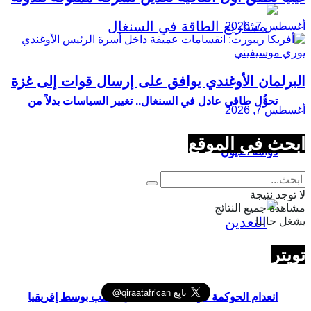
أغسطس 7, 2026
البرلمان الأوغندي يوافق على إرسال قوات إلى غزة
تحوُّل طاقي عادل في السنغال.. تغيير السياسات بدلاً من
أغسطس 7, 2026
ابحث في الموقع
دوّامة الديون
لا توجد نتيجة
مشاهدة جميع النتائج
يشغل حاليا
تويتر
انعدام الحوكمة في أنشطة استغلال الذهب بوسط إفريقيا