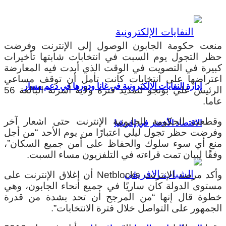
منعت حكومة الجابون الوصول إلى الإنترنت وفرضت
حظر التجول يوم السبت في انتخابات شابتها تأخيرات
كبيرة في التصويت في الوقت الذي أبدت فيه المعارضة
اعتراضها على انتخابات كانت تأمل أن توقف مساعي
إدارة النفايات الإلكترونية في غانا ودورها في دعم مسار
الرئيس علي بونجو لتمديد فترة ولاية أسرته البالغة 56
عاما.
وقطعت الحكومة الجابونية الإنترنت حتى اشعار آخر
الاقتصاد الأخضر في إفريقيا
وفرضت حظر تجول ليلي اعتبارًا من يوم الأحد “من أجل
منع أي سوء سلوك والحفاظ على أمن جميع السكان”،
وفقًا لبيان تمت قراءته في التلفزيون مساء السبت.
وأكد مرصد الإنترنت Netblocks أن إغلاق الإنترنت على
مستوى الدولة كان ساريًا في جميع أنحاء الجابون، وهي
خطوة قال إنها “من المرجح أن تحد بشدة من قدرة
الجمهور على التواصل خلال فترة الانتخابات”.