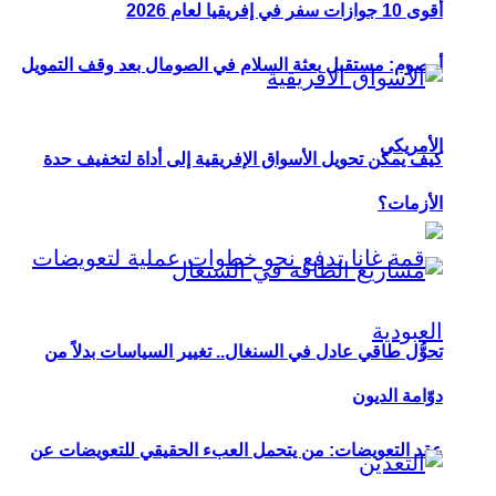
أقوى 10 جوازات سفر في إفريقيا لعام 2026
أوصوم: مستقبل بعثة السلام في الصومال بعد وقف التمويل
الأمريكي
كيف يمكن تحويل الأسواق الإفريقية إلى أداة لتخفيف حدة
الأزمات؟
تحوُّل طاقي عادل في السنغال.. تغيير السياسات بدلاً من
دوّامة الديون
عقد التعويضات: من يتحمل العبء الحقيقي للتعويضات عن