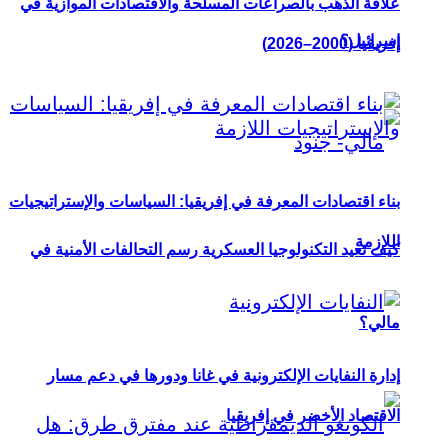
علاقة الذهب بالصراعات المسلحة والاقتصادات الموازية في
إسرائيل؟
إفريقيا (2000–2026)
بناء اقتصادات المعرفة في إفريقيا: السياسات والإستراتيجيات
اللازمة
كيف تعيد التكنولوجيا العسكرية رسم التحالفات الأمنية في
مالي؟
إدارة النفايات الإلكترونية في غانا ودورها في دعم مسار
الاقتصاد الأخضر في إفريقيا