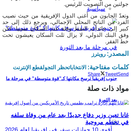
جولتين من التصويت للرئيس.
سياسية
وتعدّ الجابون من أغنى الدول الإفريقية من حيث نصيب
الفرد من الناتج المحلي الإجمالي، ويرجع ذلك إلى حد
كبير إلى عائدات النفط وقلة عدد السكان نسبيا. لكن
وفق البنك الدولي، لا يزال ثلث السكان يعيشون تحت
خط الفقر.
المصدر:
رويترز
كلمات مفتاحية:
الانتخابات
حظر التجول
قطع الإنترنت
Share
Tweet
Send
جنوب إفريقيا ترسخ مكانتها كـ”قوة متوسطة” في مرحلة ما
مواد ذات صلة
بعد الثورة
غانا تعين وزير دفاع جديدًا بعد عام من وفاة سلفه
في تحطم مروحية