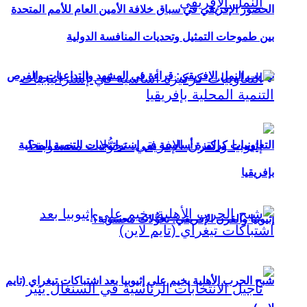
الحضور الإفريقي في سباق خلافة الأمين العام للأمم المتحدة
بين طموحات التمثيل وتحديات المنافسة الدولية
تهريب النمل الإفريقي: قراءة في المشهد والتداعيات والفرص
التعاونيات كركيزة أساسية في إستراتيجيات التنمية المحلية
بإفريقيا
إثيوبيا والقرن الإفريقي: تحوُّلات محسوبة؟
شبح الحرب الأهلية يخيم على إثيوبيا بعد اشتباكات تيغراي (تايم