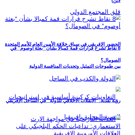
لاين)
الحضور الإفريقي في سباق خلافة الأمين العام للأمم المتحدة
8 نقاط تشرح قرارات قمة كمبالا بشأن “بعثة أوصوم” في
الصومال؟
بين طموحات التمثيل وتحديات المنافسة الدولية
رؤية نقدية: “الانقلاب الأخلاقي للدولة” في الساحل الإفريقي