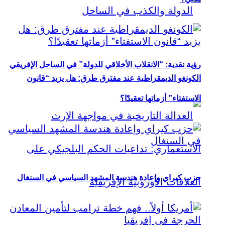
رؤية نقدية: “الانقلاب الأخلاقي للدولة” في الساحل الإفريقي
الكونغو الديمقراطية عند مفترق طرق: هل يزيد “قانون
الاستفتاء” أزماتها تعقيدًا؟
حزب كيراي وإعادة هندسة المشهد السياسي في السنغال