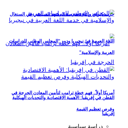
حزب كيراي وإعادة هندسة المشهد السياسي في السنغال
اللغة العربية في نيجيريا ودور “المجلس الوطني للدراسات
العربية والإسلامية”
أمريكا أولاً.. فهم خطة ترامب لتأمين المعادن الحرجة في
القطن في إفريقيا: الأهمية الاقتصادية والتحديات الهيكلية
وفرص تعظيم القيمة
إفريقيا
دراسة سياسية