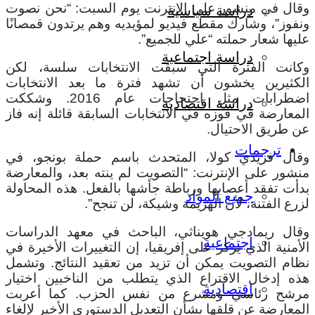
وقال في منشور على الإنترنت يوم السبت: “نحن نصوت
دراسة سياسية
ونفوز”، وشارك مقطع فيديو لمؤيديه وهم يرتدون قمصانًا
عليها شعار حملته “علي للجميع”.
دراسة اجتماعية
وكانت الفترة التي سبقت الانتخابات سلسة، لكن
الكثيرين يخشون أن تشهد فترة ما بعد الانتخابات
اضطرابات مثل احتجاجات عام 2016. وشككت
دراسة اقتصادية
المعارضة في فوزه في الانتخابات السابقة قائلة إنه فاز
عن طريق الاحتيال.
ترجمات
وقال فريدي كولا، المتحدث باسم حملة بونجو، في
منشور على الإنترنت: “التصويت لم ينته بعد، والمعارضة
بدأت تفقد أعصابها ورباطة جأشها بالفعل. هذه المحاولة
جميع المواد
لزرع الفتنة، لأن الهزيمة وشيكة، لن تنجح”.
وقال ريمادجي هويناثي، الباحث في معهد الدراسات
اجتماعية
الأمنية الذي يركز على إفريقيا، إن التغييرات الأخيرة في
نظام التصويت يمكن أن تزيد من تعقيد النتائج. وتشمل
هذه إدخال الاقتراع الذي يتطلب من الناخبين اختيار
اقتصادية
مرشح رئاسي ومشرع من نفس الحزب. كما أعربت
المعارضة عن قلقها بشأن التعديل الدستوري الأخير لإلغاء