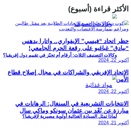
الأكثر قراءة (أسبوع)
حظر اتحاد “فيسي” الإيفواري.. واتارا يدهس
“بيادق” غباغبو على رقعة الحرم الجامعي!
وكالات التصنيف الثلاث: أرقام أم تحيّز في تقييم دول إفريقيا؟
أكتوبر 22, 2024
الاتحاد الإفريقي والشراكات في مجال إصلاح قطاع
الأمن
أكتوبر 22, 2024
الانتخابات التشريعية في السنغال: الرهانات في
مبارزة عن بُعْد بين عثمان سونكو وماكي سال
لماذا تمثل السيادة الغذائية أولوية مصيرية لإفريقيا؟
أكتوبر 21, 2024