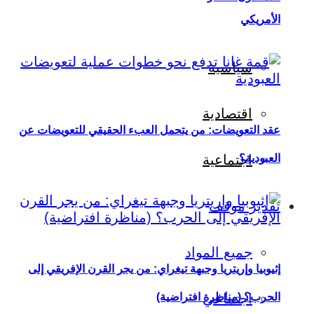
الأمريكي
سياسية
اقتصادية
عقد التعويضات: من يتحمل العبء الحقيقي للتعويضات عن
العبودية؟
اجتماعية
تقدير موقف
جميع المواد
إثيوبيا وإريتريا وجبهة تيغراي: من يجر القرن الإفريقي إلى
اجتماعي
الحرب؟ (مناظرة افتراضية)