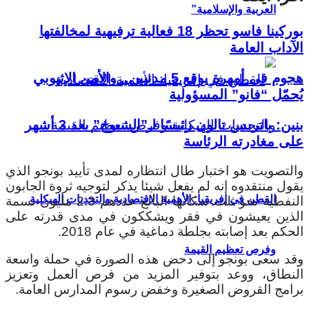
العربية والإسلامية”
بوركينا فاسو تحظر 18 فعالية ترفيهية لمخالفتها
الآداب العامة
هجوم في أمهرة يوقع 5 مدنيين.. والأمن الإثيوبي
يُحمّل “فانو” المسؤولية
بنين: باتريس تالون رئيسًا لـ”الشيوخ” بعد 3 أشهر
على مغادرته الرئاسة
والتصويت هو اختبار طال انتظاره لمدى تأييد بونجو الذي
يقول منتقدوه إنه لم يفعل شيئا يذكر لتوجيه ثروة الجابون
القطن في إفريقيا: الأهمية الاقتصادية والتحديات الهيكلية
النفطية نحو ثلث سكانها البالغ عددهم 2.3 مليون نسمة
الذين يعيشون في فقر ويشككون في مدى قدرته على
الحكم بعد إصابته بجلطة دماغية في عام 2018.
وفرص تعظيم القيمة
وقد سعى بونجو إلى دحض هذه الصورة في حملة واسعة
النطاق، ووعد بتوفير المزيد من فرص العمل وتعزيز
برامج القروض الصغيرة وخفض رسوم المدارس العامة.