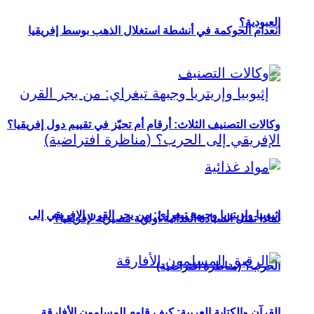
العبودية؟
انعدام الحوكمة في أنشطة استغلال الذهب بوسط إفريقيا
وكالات التصنيف الثلاث: أرقام أم تحيّز في تقييم دول إفريقيا؟
إثيوبيا وإريتريا وجبهة تيغراي: من يجر القرن الإفريقي إلى
لماذا تمثل السيادة الغذائية أولوية مصيرية لإفريقيا؟
الحرب؟ (مناظرة افتراضية)
القرآن والكتابة العربية: كيف قاوم المسلمون الأفارقة