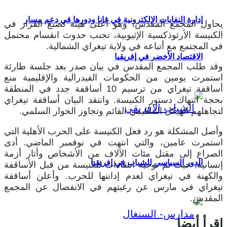
إدارة النفايات الإلكترونية في غانا ودورها في دعم مسار
يحاول المجمع المقدس، وهو أعلى هيئة لصنع القرار في
الكنيسة الأرثوذكسية الإثيوبية، تجنب حدوث انقسام محتمل
في المجتمع مع أتباعه في ولاية تيغراي الشمالية.
الاقتصاد الأخضر في إفريقيا
وقد طلب المجمع المقدس في بيان صدر بعد جلسة طارئة
استمرت يومين من الحكومات الفيدرالية والإقليمية منع
أساقفة تيغراي من ترسيم 10 أساقفة جدد في المنطقة
بحجة انتهاك دستور الكنيسة. وانتقد البيان أساقفة تيغراي
لتجاهلهم الهيكل التنظيمي القائم وتجاوز الحوار السلمي.
وأصل المشكلة هو رد فعل الكنيسة على الحرب الأهلية التي
استمرت عامين، والتي انتهت في نوفمبر الماضي. أدى
الصراع إلى مقتل مئات الآلاف من الأشخاص وأثار أزمة
الدور السياسي للشباب في إفريقيا
إنسانية, حيث تم توجيه انتقادات للكنيسة من قبل الأساقفة
والكهنة في تيغراي لعدم إدانتها للحرب. وأعلن أساقفة
تيغراي في مارس عن رغبتهم في الانفصال عن المجمع
المقدس.
اقرأ أيضا