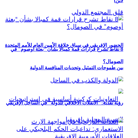
لاين)
الحضور الإفريقي في سباق خلافة الأمين العام للأمم المتحدة
8 نقاط تشرح قرارات قمة كمبالا بشأن “بعثة أوصوم” في
الصومال؟
بين طموحات التمثيل وتحديات المنافسة الدولية
رؤية نقدية: “الانقلاب الأخلاقي للدولة” في الساحل الإفريقي