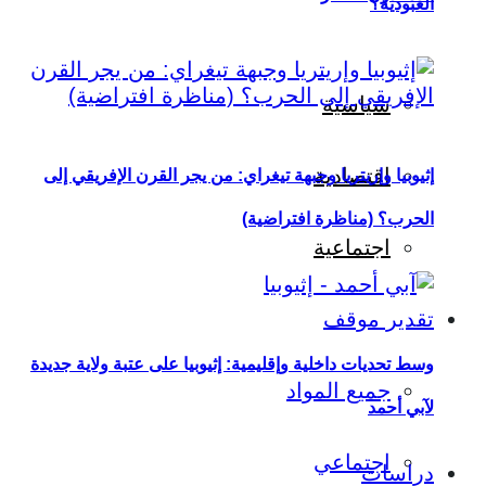
العبودية؟
سياسية
اقتصادية
إثيوبيا وإريتريا وجبهة تيغراي: من يجر القرن الإفريقي إلى
الحرب؟ (مناظرة افتراضية)
اجتماعية
تقدير موقف
وسط تحديات داخلية وإقليمية: إثيوبيا على عتبة ولاية جديدة
جميع المواد
لآبي أحمد
اجتماعي
دراسات