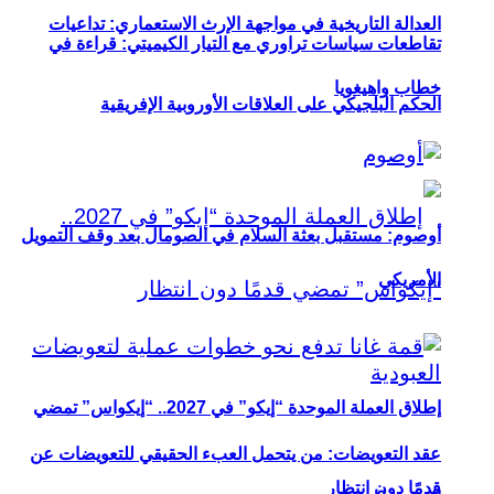
العدالة التاريخية في مواجهة الإرث الاستعماري: تداعيات
تقاطعات سياسات تراوري مع التيار الكيميتي: قراءة في
خطاب واهيغويا
الحكم البلجيكي على العلاقات الأوروبية الإفريقية
أوصوم: مستقبل بعثة السلام في الصومال بعد وقف التمويل
الأمريكي
إطلاق العملة الموحدة “إيكو” في 2027.. “إيكواس” تمضي
عقد التعويضات: من يتحمل العبء الحقيقي للتعويضات عن
قدمًا دون انتظار