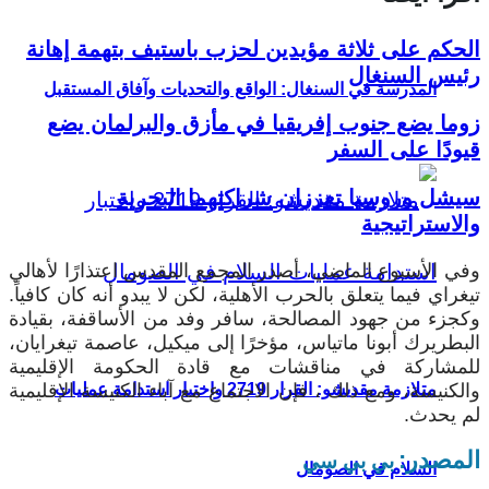
الحكم على ثلاثة مؤيدين لحزب باستيف بتهمة إهانة
رئيس السنغال
المدرسة في السنغال: الواقع والتحديات وآفاق المستقبل
زوما يضع جنوب إفريقيا في مأزق والبرلمان يضع
قيودًا على السفر
سيشل وروسيا تعززان شراكتهما البحرية
والاستراتيجية
وفي الأسبوع الماضي، أصدر المجمع المقدس اعتذارًا لأهالي
تيغراي فيما يتعلق بالحرب الأهلية، لكن لا يبدو أنه كان كافياً.
وكجزء من جهود المصالحة، سافر وفد من الأساقفة، بقيادة
البطريرك أبونا ماتياس، مؤخرًا إلى ميكيل، عاصمة تيغرايان،
للمشاركة في مناقشات مع قادة الحكومة الإقليمية
والكنيسة، ومع ذلك ، فإن الاجتماع مع آباء الكنيسة الإقليمية
متلازمة مقديشو: القرار 2719 واختبار استدامة عمليات
لم يحدث.
المصدر:
بي بي سي
السلام في الصومال