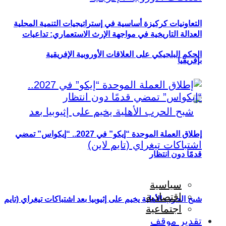
التعاونيات كركيزة أساسية في إستراتيجيات التنمية المحلية
العدالة التاريخية في مواجهة الإرث الاستعماري: تداعيات
الحكم البلجيكي على العلاقات الأوروبية الإفريقية
بإفريقيا
إطلاق العملة الموحدة “إيكو” في 2027.. “إيكواس” تمضي
قدمًا دون انتظار
سياسية
اقتصادية
شبح الحرب الأهلية يخيم على إثيوبيا بعد اشتباكات تيغراي (تايم
اجتماعية
تقدير موقف