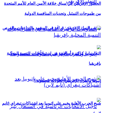
الحضور الإفريقي في سباق خلافة الأمين العام للأمم المتحدة
بين طموحات التمثيل وتحديات المنافسة الدولية
تهريب النمل الإفريقي: قراءة في المشهد والتداعيات والفرص
التعاونيات كركيزة أساسية في إستراتيجيات التنمية المحلية
بإفريقيا
إثيوبيا والقرن الإفريقي: تحوُّلات محسوبة؟
شبح الحرب الأهلية يخيم على إثيوبيا بعد اشتباكات تيغراي (تايم