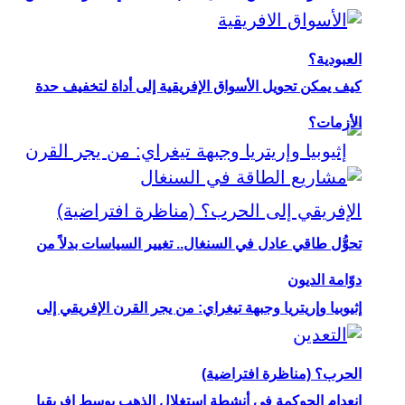
العبودية؟
كيف يمكن تحويل الأسواق الإفريقية إلى أداة لتخفيف حدة
الأزمات؟
تحوُّل طاقي عادل في السنغال.. تغيير السياسات بدلاً من
دوّامة الديون
إثيوبيا وإريتريا وجبهة تيغراي: من يجر القرن الإفريقي إلى
الحرب؟ (مناظرة افتراضية)
انعدام الحوكمة في أنشطة استغلال الذهب بوسط إفريقيا