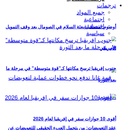
ترجمات
جميع المواد
اجتماعية
اقتصادية
أوصوم: مستقبل بعثة السلام في الصومال بعد وقف التمويل
سياسية
الأمريكي
جنوب إفريقيا ترسخ مكانتها كـ”قوة متوسطة” في مرحلة ما
بعد الثورة
أقوى 10 جوازات سفر في إفريقيا لعام 2026
عقد التعويضات: من يتحمل العبء الحقيقي للتعويضات عن