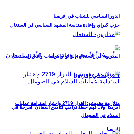
الدور السياسي للشباب في إفريقيا
حزب كيراي وإعادة هندسة المشهد السياسي في السنغال
المدرسة في السنغال: الواقع والتحديات وآفاق المستقبل
متلازمة مقديشو: القرار 2719 واختبار استدامة عمليات
أمريكا أولاً.. فهم خطة ترامب لتأمين المعادن الحرجة في
السلام في الصومال
إفريقيا