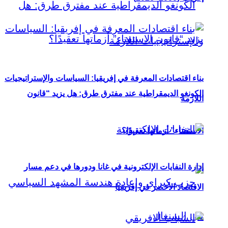
بناء اقتصادات المعرفة في إفريقيا: السياسات والإستراتيجيات
الكونغو الديمقراطية عند مفترق طرق: هل يزيد “قانون
اللازمة
الاستفتاء” أزماتها تعقيدًا؟
إدارة النفايات الإلكترونية في غانا ودورها في دعم مسار
الاقتصاد الأخضر في إفريقيا