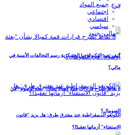
جميع المواد
لاين)
اجتماعي
اقتصادي
سياسي
كيف تعيد التكنولوجيا العسكرية رسم التحالفات الأمنية في
مالي؟
8 نقاط تشرح قرارات قمة كمبالا بشأن “بعثة أوصوم” في
الصومال؟
الكونغو الديمقراطية عند مفترق طرق: هل يزيد “قانون
الاستفتاء” أزماتها تعقيدًا؟