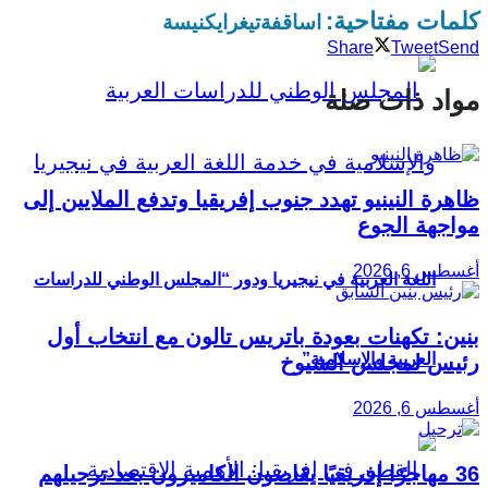
كلمات مفتاحية:
اساقفة
تيغراي
كنيسة
Share
Tweet
Send
مواد ذات صلة
ظاهرة النينيو تهدد جنوب إفريقيا وتدفع الملايين إلى
مواجهة الجوع
أغسطس 6, 2026
اللغة العربية في نيجيريا ودور “المجلس الوطني للدراسات
بنين: تكهنات بعودة باتريس تالون مع انتخاب أول
العربية والإسلامية”
رئيس لمجلس الشيوخ
أغسطس 6, 2026
36 مهاجرًا إفريقيًا يقاضون الكاميرون بعد ترحيلهم