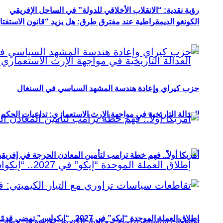
رؤية نقدية: “الانقلاب الأخلاقي للدولة” في الساحل الإفريقي
الكونغو الديمقراطية عند مفترق طرق: هل يزيد “قانون الاستفتاء” 
حزب كيراي وإعادة هندسة المشهد السياسي في السنغال
العدالة التاريخية في مواجهة الإرث الاستعماري: تداعيات الحكم ا
أمريكا أولاً.. فهم خطة ترامب لتأمين المعادن الحرجة في إفريقي
إطلاق العملة الموحدة “إيكو” في 2027.. “إيكواس” تمضي قدمًا دون انتظار
تقاطعات سياسات تراوري مع التيار الكيميتي: قراءة في خطاب و