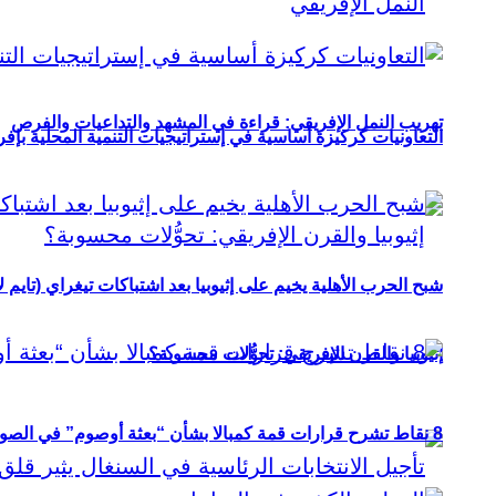
تهريب النمل الإفريقي: قراءة في المشهد والتداعيات والفرص
التعاونيات كركيزة أساسية في إستراتيجيات التنمية المحلية بإفري
شبح الحرب الأهلية يخيم على إثيوبيا بعد اشتباكات تيغراي (تايم ل
إثيوبيا والقرن الإفريقي: تحوُّلات محسوبة؟
8 نقاط تشرح قرارات قمة كمبالا بشأن “بعثة أوصوم” في الصومال؟