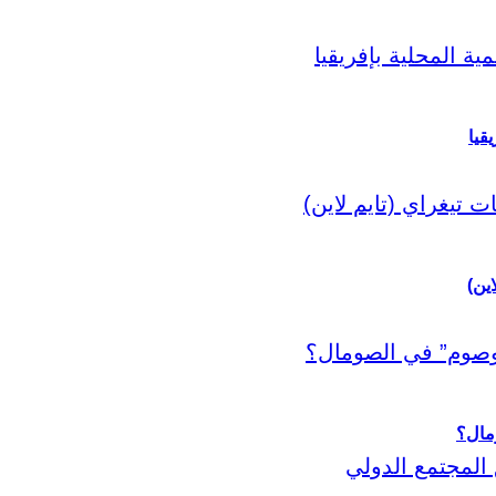
قيا
اين)