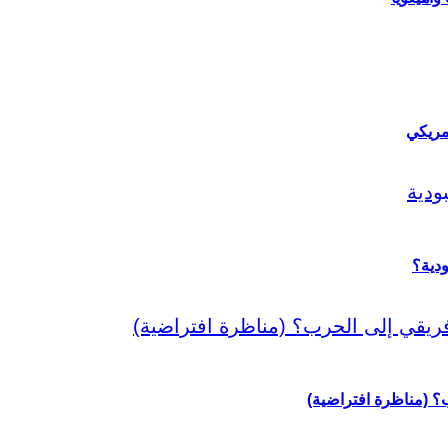
مريكي
دية؟
رب؟ (مناظرة افتراضية)