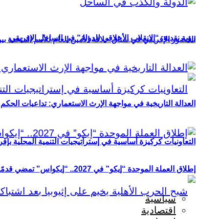
رؤية نقدية: “الانقلاب الأخلاقي للدولة” في الساحل الإفريقي
الحضور الإفريقي في سباق خلافة الأمين العام للأمم المتحدة ب
العدالة التاريخية في مواجهة الإرث الاستعماري: تداعيات الحكم ا
التعاونيات كركيزة أساسية في إستراتيجيات التنمية المحلية بإفري
إطلاق العملة الموحدة “إيكو” في 2027.. “إيكواس” تمضي قدمًا دون انتظار
سياسية
اقتصادية