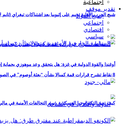
اجتماعية
تقدير موقف
شبح الحرب الأهلية يخيم على إثيوبيا بعد اشتباكات تيغراي (تايم ل
جميع المواد
اجتماعي
اقتصادي
سياسي
أوغندا والقوة الدولية في غزة: هل يتحقق وعد موهوزي بحماية إ
8 نقاط تشرح قرارات قمة كمبالا بشأن “بعثة أوصوم” في الصومال؟
كيف تعيد التكنولوجيا العسكرية رسم التحالفات الأمنية في مال