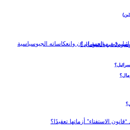
اين)
سرائيل؟
ي؟