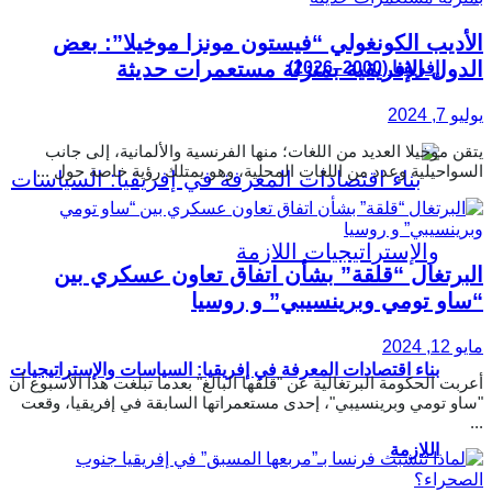
الأديب الكونغولي “فيستون مونزا موخيلا”: بعض
الدول الإفريقية بمنزلة مستعمرات حديثة
إفريقيا (2000–2026)
يوليو 7, 2024
يتقن موخيلا العديد من اللغات؛ منها الفرنسية والألمانية، إلى جانب
السواحيلية وعدد من اللغات المحلية، وهو يمتلك رؤية خاصة حول ...
البرتغال “قلقة” بشأن اتفاق تعاون عسكري بين
“ساو تومي وبرينسيبي” و روسيا
مايو 12, 2024
بناء اقتصادات المعرفة في إفريقيا: السياسات والإستراتيجيات
أعربت الحكومة البرتغالية عن "قلقها البالغ" بعدما تبلغت هذا الأسبوع أن
"ساو تومي وبرينسيبي"، إحدى مستعمراتها السابقة في إفريقيا، وقعت
...
اللازمة