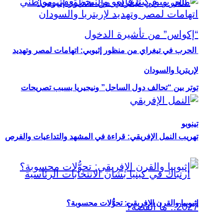
الحرب في تيغراي من منظور إثيوبي: اتهامات لمصر وتهديد
لإريتريا والسودان
توتر بين “تحالف دول الساحل” ونيجيريا بسبب تصريحات
تينوبو
تهريب النمل الإفريقي: قراءة في المشهد والتداعيات والفرص
إثيوبيا والقرن الإفريقي: تحوُّلات محسوبة؟