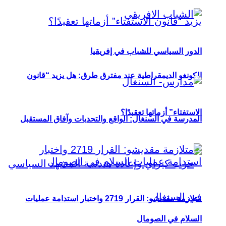
الدور السياسي للشباب في إفريقيا
الكونغو الديمقراطية عند مفترق طرق: هل يزيد “قانون
الاستفتاء” أزماتها تعقيدًا؟
المدرسة في السنغال: الواقع والتحديات وآفاق المستقبل
متلازمة مقديشو: القرار 2719 واختبار استدامة عمليات
السلام في الصومال