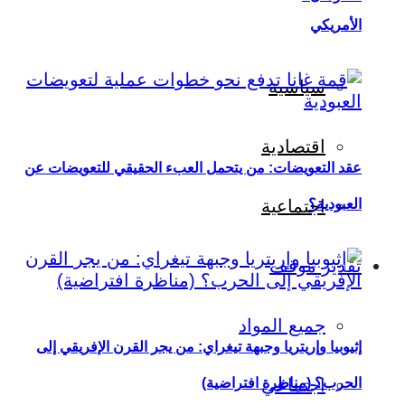
الأمريكي
سياسية
اقتصادية
عقد التعويضات: من يتحمل العبء الحقيقي للتعويضات عن
العبودية؟
اجتماعية
تقدير موقف
جميع المواد
إثيوبيا وإريتريا وجبهة تيغراي: من يجر القرن الإفريقي إلى
اجتماعي
الحرب؟ (مناظرة افتراضية)