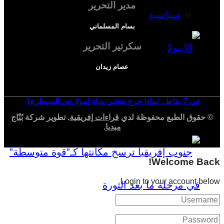
مدير التحرير
سياسية
بسام المسلماني
سكرتير التحرير
عصام زيدان
في 7 نقاط.. لماذا خرج تفشي وباء إيبولا عن السيطرة؟
© حقوق الطبع محفوظة لدي
قراءات إفريقية
. تطوير شركة
بُنّاج
ميديا
.
Welcome Back!
Login to your account below