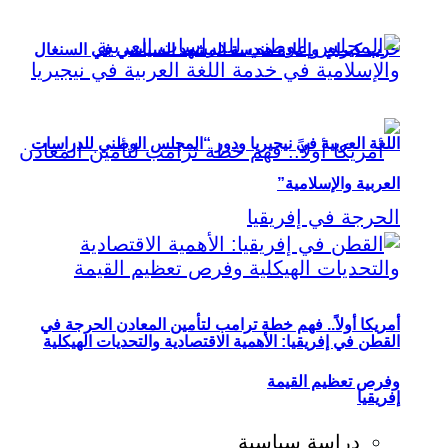
حزب كيراي وإعادة هندسة المشهد السياسي في السنغال
اللغة العربية في نيجيريا ودور “المجلس الوطني للدراسات
العربية والإسلامية”
أمريكا أولاً.. فهم خطة ترامب لتأمين المعادن الحرجة في
القطن في إفريقيا: الأهمية الاقتصادية والتحديات الهيكلية
وفرص تعظيم القيمة
إفريقيا
دراسة سياسية