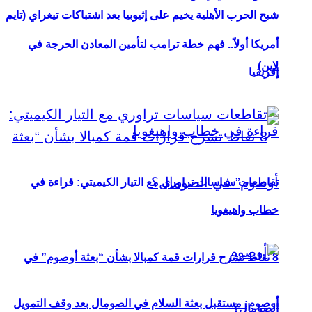
شبح الحرب الأهلية يخيم على إثيوبيا بعد اشتباكات تيغراي (تايم
أمريكا أولاً.. فهم خطة ترامب لتأمين المعادن الحرجة في
لاين)
إفريقيا
تقاطعات سياسات تراوري مع التيار الكيميتي: قراءة في
خطاب واهيغويا
8 نقاط تشرح قرارات قمة كمبالا بشأن “بعثة أوصوم” في
أوصوم: مستقبل بعثة السلام في الصومال بعد وقف التمويل
الصومال؟