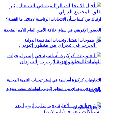
ارتباك في كينيا بشأن الانتخابات الرئاسية 2027.. ما القصة؟
الحضور الإفريقي في سباق خلافة الأمين العام للأمم المتحدة
بين طموحات التمثيل وتحديات المنافسة الدولية
التعاونيات كركيزة أساسية في إستراتيجيات التنمية المحلية
الحرب في تيغراي من منظور إثيوبي: اتهامات لمصر وتهديد
بإفريقيا
لإريتريا والسودان