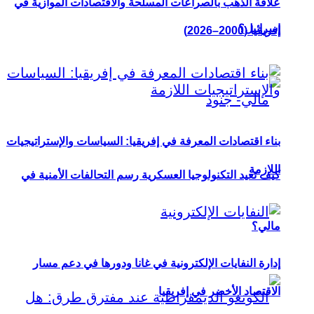
علاقة الذهب بالصراعات المسلحة والاقتصادات الموازية في
إسرائيل؟
إفريقيا (2000–2026)
بناء اقتصادات المعرفة في إفريقيا: السياسات والإستراتيجيات
اللازمة
كيف تعيد التكنولوجيا العسكرية رسم التحالفات الأمنية في
مالي؟
إدارة النفايات الإلكترونية في غانا ودورها في دعم مسار
الاقتصاد الأخضر في إفريقيا