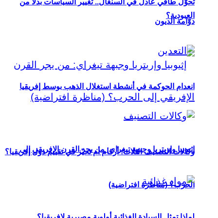
تحوُّل طاقي عادل في السنغال.. تغيير السياسات بدلاً من
العبودية؟
دوّامة الديون
انعدام الحوكمة في أنشطة استغلال الذهب بوسط إفريقيا
إثيوبيا وإريتريا وجبهة تيغراي: من يجر القرن الإفريقي إلى
وكالات التصنيف الثلاث: أرقام أم تحيّز في تقييم دول إفريقيا؟
الحرب؟ (مناظرة افتراضية)
لماذا تمثل السيادة الغذائية أولوية مصيرية لإفريقيا؟