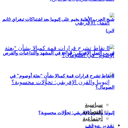
شبح الحرب الأهلية يخيم على إثيوبيا بعد اشتباكات تيغراي (تايم
لاين)
تهريب النمل الإفريقي: قراءة في المشهد والتداعيات والفرص
8 نقاط تشرح قرارات قمة كمبالا بشأن “بعثة أوصوم” في
الصومال؟
سياسية
اقتصادية
إثيوبيا والقرن الإفريقي: تحوُّلات محسوبة؟
اجتماعية
تقدير موقف