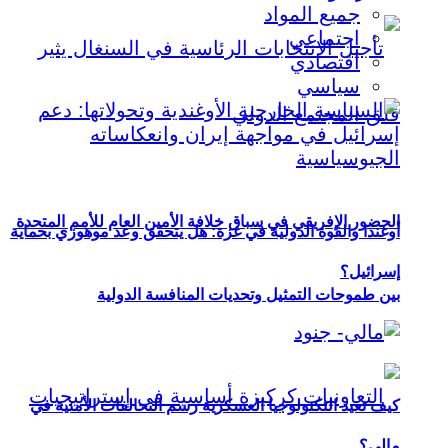
جميع المواد
اجتماعي
اقتصادي
سياسي
الحضور الإفريقي في سباق خلافة الأمين العام للأمم المتحدة
أوغندا والقوة الدولية في غزة: هل يتحقق وعد موهوزي بحماية
إسرائيل؟
بين طموحات التمثيل وتحديات المنافسة الدولية
كيف تعيد التكنولوجيا العسكرية رسم التحالفات الأمنية في
مالي؟