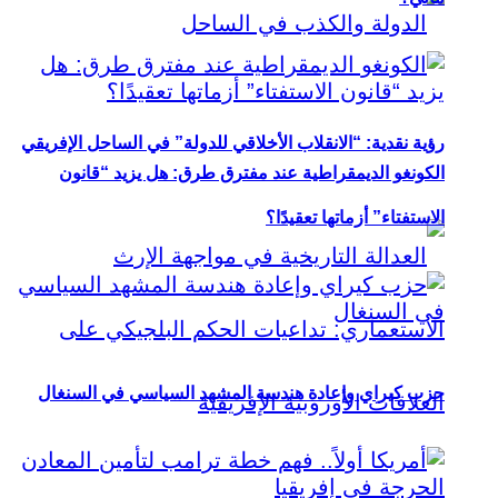
رؤية نقدية: “الانقلاب الأخلاقي للدولة” في الساحل الإفريقي
الكونغو الديمقراطية عند مفترق طرق: هل يزيد “قانون
الاستفتاء” أزماتها تعقيدًا؟
حزب كيراي وإعادة هندسة المشهد السياسي في السنغال