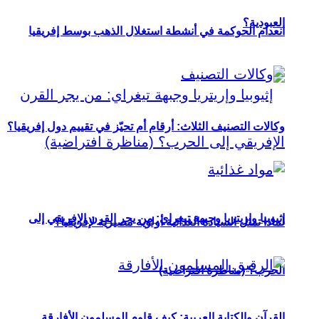
العبودية؟
انعدام الحوكمة في أنشطة استغلال الذهب بوسط إفريقيا
وكالات التصنيف الثلاث: أرقام أم تحيّز في تقييم دول إفريقيا؟
إثيوبيا وإريتريا وجبهة تيغراي: من يجر القرن الإفريقي إلى
لماذا تمثل السيادة الغذائية أولوية مصيرية لإفريقيا؟
الحرب؟ (مناظرة افتراضية)
القرآن والكتابة العربية: كيف قاوم المسلمون الأفارقة