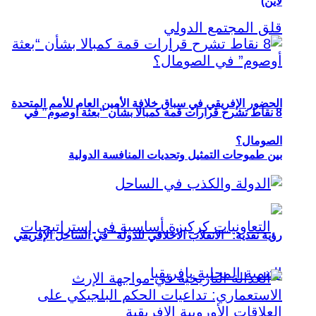
لاين)
الحضور الإفريقي في سباق خلافة الأمين العام للأمم المتحدة
8 نقاط تشرح قرارات قمة كمبالا بشأن “بعثة أوصوم” في
الصومال؟
بين طموحات التمثيل وتحديات المنافسة الدولية
رؤية نقدية: “الانقلاب الأخلاقي للدولة” في الساحل الإفريقي