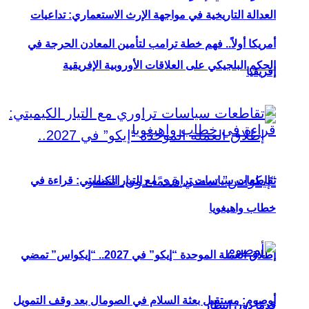
العدالة التاريخية في مواجهة الإرث الاستعماري: تداعيات
أمريكا أولاً.. فهم خطة ترامب لتأمين المعادن الحرجة في
الحكم البلجيكي على العلاقات الأوروبية الإفريقية
إفريقيا
تقاطعات سياسات تراوري مع التيار الكيميتي: قراءة في
خطاب واهيغويا
إطلاق العملة الموحدة “إيكو” في 2027.. “إيكواس” تمضي
أوصوم: مستقبل بعثة السلام في الصومال بعد وقف التمويل
قدمًا دون انتظار