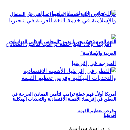
حزب كيراي وإعادة هندسة المشهد السياسي في السنغال
اللغة العربية في نيجيريا ودور “المجلس الوطني للدراسات
العربية والإسلامية”
أمريكا أولاً.. فهم خطة ترامب لتأمين المعادن الحرجة في
القطن في إفريقيا: الأهمية الاقتصادية والتحديات الهيكلية
وفرص تعظيم القيمة
إفريقيا
دراسة سياسية