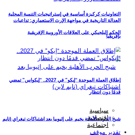
التعاونيات كركيزة أساسية في إستراتيجيات التنمية المحلية
العدالة التاريخية في مواجهة الإرث الاستعماري: تداعيات
الحكم البلجيكي على العلاقات الأوروبية الإفريقية
بإفريقيا
إطلاق العملة الموحدة “إيكو” في 2027.. “إيكواس” تمضي
قدمًا دون انتظار
سياسية
اقتصادية
شبح الحرب الأهلية يخيم على إثيوبيا بعد اشتباكات تيغراي (تايم
اجتماعية
تقدير موقف