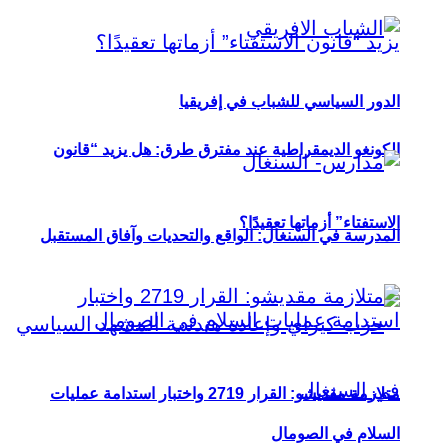
الدور السياسي للشباب في إفريقيا
الكونغو الديمقراطية عند مفترق طرق: هل يزيد “قانون
الاستفتاء” أزماتها تعقيدًا؟
المدرسة في السنغال: الواقع والتحديات وآفاق المستقبل
متلازمة مقديشو: القرار 2719 واختبار استدامة عمليات
السلام في الصومال