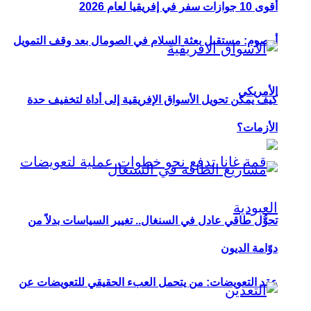
أقوى 10 جوازات سفر في إفريقيا لعام 2026
أوصوم: مستقبل بعثة السلام في الصومال بعد وقف التمويل
الأمريكي
كيف يمكن تحويل الأسواق الإفريقية إلى أداة لتخفيف حدة
الأزمات؟
تحوُّل طاقي عادل في السنغال.. تغيير السياسات بدلاً من
دوّامة الديون
عقد التعويضات: من يتحمل العبء الحقيقي للتعويضات عن