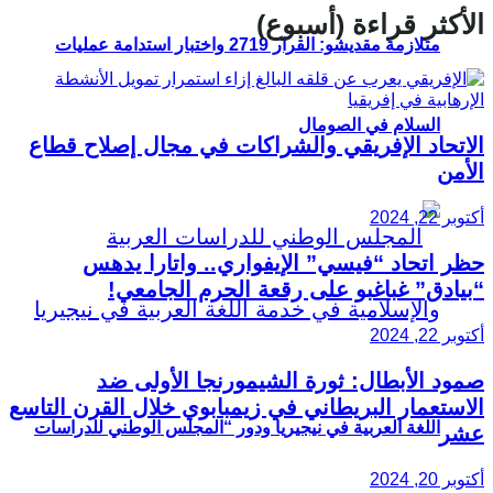
الأكثر قراءة (أسبوع)
متلازمة مقديشو: القرار 2719 واختبار استدامة عمليات
السلام في الصومال
الاتحاد الإفريقي والشراكات في مجال إصلاح قطاع
الأمن
أكتوبر 22, 2024
حظر اتحاد “فيسي” الإيفواري.. واتارا يدهس
“بيادق” غباغبو على رقعة الحرم الجامعي!
أكتوبر 22, 2024
صمود الأبطال: ثورة الشيمورنجا الأولى ضد
الاستعمار البريطاني في زيمبابوي خلال القرن التاسع
اللغة العربية في نيجيريا ودور “المجلس الوطني للدراسات
عشر
أكتوبر 20, 2024