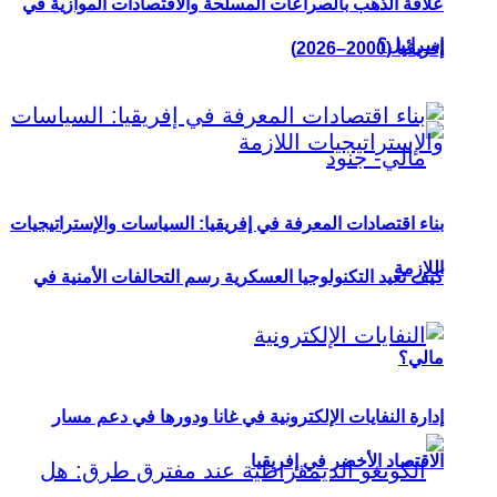
علاقة الذهب بالصراعات المسلحة والاقتصادات الموازية في
إسرائيل؟
إفريقيا (2000–2026)
بناء اقتصادات المعرفة في إفريقيا: السياسات والإستراتيجيات
اللازمة
كيف تعيد التكنولوجيا العسكرية رسم التحالفات الأمنية في
مالي؟
إدارة النفايات الإلكترونية في غانا ودورها في دعم مسار
الاقتصاد الأخضر في إفريقيا