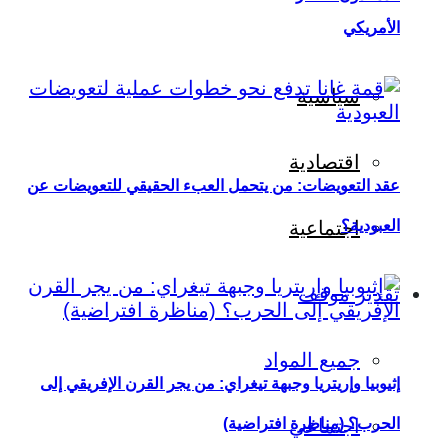
الأمريكي
سياسية
اقتصادية
عقد التعويضات: من يتحمل العبء الحقيقي للتعويضات عن
العبودية؟
اجتماعية
تقدير موقف
جميع المواد
إثيوبيا وإريتريا وجبهة تيغراي: من يجر القرن الإفريقي إلى
اجتماعي
الحرب؟ (مناظرة افتراضية)