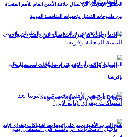
الحضور الإفريقي في سباق خلافة الأمين العام للأمم المتحدة
بين طموحات التمثيل وتحديات المنافسة الدولية
تهريب النمل الإفريقي: قراءة في المشهد والتداعيات والفرص
التعاونيات كركيزة أساسية في إستراتيجيات التنمية المحلية
بإفريقيا
إثيوبيا والقرن الإفريقي: تحوُّلات محسوبة؟
شبح الحرب الأهلية يخيم على إثيوبيا بعد اشتباكات تيغراي (تايم