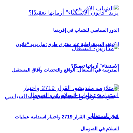
الدور السياسي للشباب في إفريقيا
الكونغو الديمقراطية عند مفترق طرق: هل يزيد “قانون
الاستفتاء” أزماتها تعقيدًا؟
المدرسة في السنغال: الواقع والتحديات وآفاق المستقبل
متلازمة مقديشو: القرار 2719 واختبار استدامة عمليات
السلام في الصومال