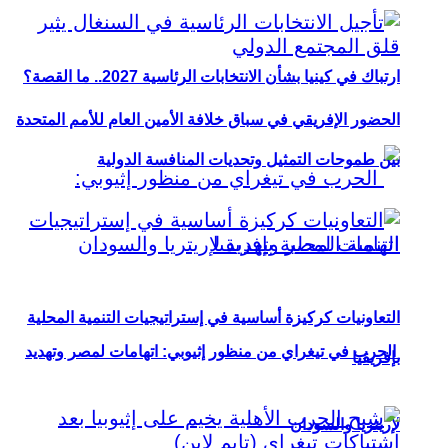
ارتباك في كينيا بشأن الانتخابات الرئاسية 2027.. ما القصة؟
الحضور الإفريقي في سباق خلافة الأمين العام للأمم المتحدة
بين طموحات التمثيل وتحديات المنافسة الدولية
التعاونيات كركيزة أساسية في إستراتيجيات التنمية المحلية
الحرب في تيغراي من منظور إثيوبي: اتهامات لمصر وتهديد
بإفريقيا
لإريتريا والسودان