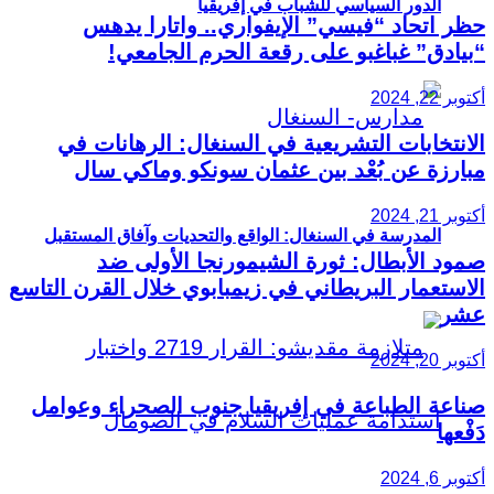
الدور السياسي للشباب في إفريقيا
حظر اتحاد “فيسي” الإيفواري.. واتارا يدهس
“بيادق” غباغبو على رقعة الحرم الجامعي!
أكتوبر 22, 2024
الانتخابات التشريعية في السنغال: الرهانات في
مبارزة عن بُعْد بين عثمان سونكو وماكي سال
أكتوبر 21, 2024
المدرسة في السنغال: الواقع والتحديات وآفاق المستقبل
صمود الأبطال: ثورة الشيمورنجا الأولى ضد
الاستعمار البريطاني في زيمبابوي خلال القرن التاسع
عشر
أكتوبر 20, 2024
صناعة الطباعة في إفريقيا جنوب الصحراء وعوامل
دَفْعها
أكتوبر 6, 2024