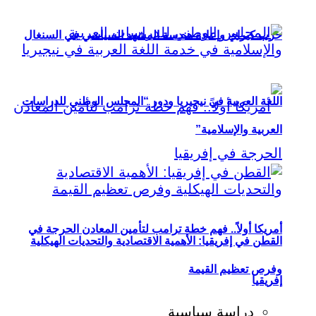
حزب كيراي وإعادة هندسة المشهد السياسي في السنغال
اللغة العربية في نيجيريا ودور “المجلس الوطني للدراسات
العربية والإسلامية”
أمريكا أولاً.. فهم خطة ترامب لتأمين المعادن الحرجة في
القطن في إفريقيا: الأهمية الاقتصادية والتحديات الهيكلية
وفرص تعظيم القيمة
إفريقيا
دراسة سياسية