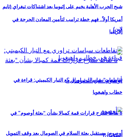
شبح الحرب الأهلية يخيم على إثيوبيا بعد اشتباكات تيغراي (تايم
أمريكا أولاً.. فهم خطة ترامب لتأمين المعادن الحرجة في
لاين)
إفريقيا
تقاطعات سياسات تراوري مع التيار الكيميتي: قراءة في
خطاب واهيغويا
8 نقاط تشرح قرارات قمة كمبالا بشأن “بعثة أوصوم” في
أوصوم: مستقبل بعثة السلام في الصومال بعد وقف التمويل
الصومال؟