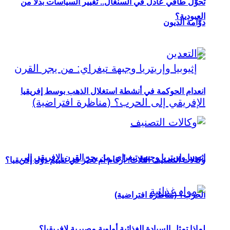
تحوُّل طاقي عادل في السنغال.. تغيير السياسات بدلاً من
العبودية؟
دوّامة الديون
انعدام الحوكمة في أنشطة استغلال الذهب بوسط إفريقيا
إثيوبيا وإريتريا وجبهة تيغراي: من يجر القرن الإفريقي إلى
وكالات التصنيف الثلاث: أرقام أم تحيّز في تقييم دول إفريقيا؟
الحرب؟ (مناظرة افتراضية)
لماذا تمثل السيادة الغذائية أولوية مصيرية لإفريقيا؟