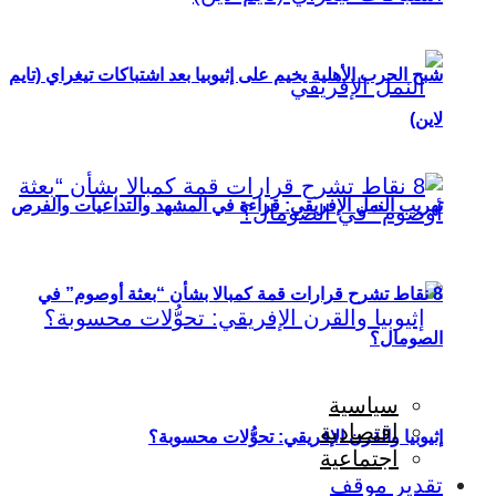
شبح الحرب الأهلية يخيم على إثيوبيا بعد اشتباكات تيغراي (تايم
لاين)
تهريب النمل الإفريقي: قراءة في المشهد والتداعيات والفرص
8 نقاط تشرح قرارات قمة كمبالا بشأن “بعثة أوصوم” في
الصومال؟
سياسية
اقتصادية
إثيوبيا والقرن الإفريقي: تحوُّلات محسوبة؟
اجتماعية
تقدير موقف