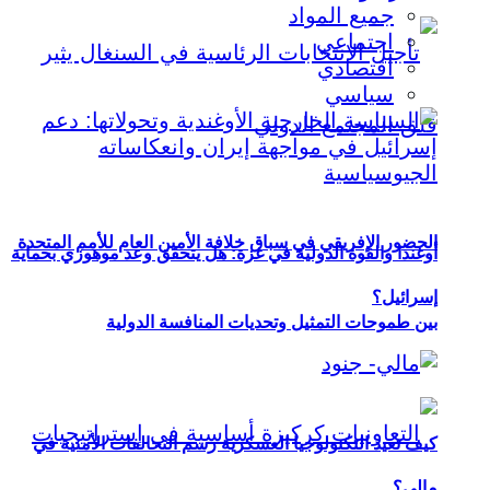
جميع المواد
اجتماعي
اقتصادي
سياسي
الحضور الإفريقي في سباق خلافة الأمين العام للأمم المتحدة
أوغندا والقوة الدولية في غزة: هل يتحقق وعد موهوزي بحماية
إسرائيل؟
بين طموحات التمثيل وتحديات المنافسة الدولية
كيف تعيد التكنولوجيا العسكرية رسم التحالفات الأمنية في
مالي؟