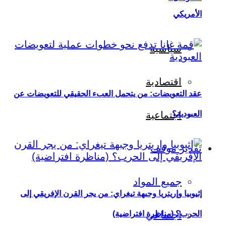
الأمريكي
سياسية
اقتصادية
عقد التعويضات: من يتحمل العبء الحقيقي للتعويضات عن
العبودية؟
اجتماعية
تقدير موقف
جميع المواد
إثيوبيا وإريتريا وجبهة تيغراي: من يجر القرن الإفريقي إلى
اجتماعي
الحرب؟ (مناظرة افتراضية)