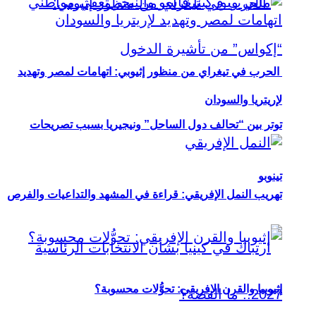
الحرب في تيغراي من منظور إثيوبي: اتهامات لمصر وتهديد
لإريتريا والسودان
توتر بين “تحالف دول الساحل” ونيجيريا بسبب تصريحات
تينوبو
تهريب النمل الإفريقي: قراءة في المشهد والتداعيات والفرص
إثيوبيا والقرن الإفريقي: تحوُّلات محسوبة؟