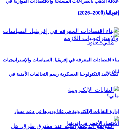
علاقة الذهب بالصراعات المسلحة والاقتصادات الموازية في
إسرائيل؟
إفريقيا (2000–2026)
بناء اقتصادات المعرفة في إفريقيا: السياسات والإستراتيجيات
اللازمة
كيف تعيد التكنولوجيا العسكرية رسم التحالفات الأمنية في
مالي؟
إدارة النفايات الإلكترونية في غانا ودورها في دعم مسار
الاقتصاد الأخضر في إفريقيا